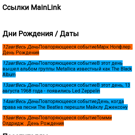
Ссылки MainLink
Дни Рождения / Даты
12
авг
Весь День
Повторяющееся событие
Марк Нопфлер .
День Рождения
12
авг
Весь День
Повторяющееся событие
В этот день
вышел альбом группы Metallica известный как The Black
Album
13
авг
Весь День
Повторяющееся событие
В этот день, 13
августа 1968 года - появились Led Zeppelin
14
авг
Весь День
Повторяющееся событие
День, когда
права на песни The Beatles перешли Майклу Джексону
15
авг
Весь День
Повторяющееся событие
Томми
Олдридж . День Рождения