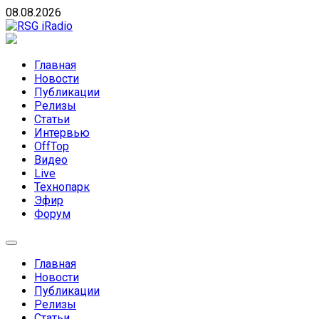
Skip
08.08.2026
to
content
RSG iRadio
RSG iRadio — Музыка различных музыкальных
направлений без возрастных ограничений
Главная
Новости
Публикации
Релизы
Статьи
Интервью
OffTop
Видео
Live
Технопарк
Эфир
Форум
Главная
Новости
Публикации
Релизы
Статьи