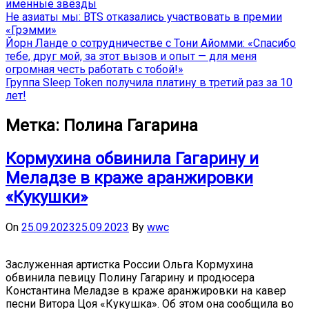
именные звёзды
Не азиаты мы: BTS отказались участвовать в премии
«Грэмми»
Йорн Ланде о сотрудничестве с Тони Айомми: «Спасибо
тебе, друг мой, за этот вызов и опыт — для меня
огромная честь работать с тобой!»
Группа Sleep Token получила платину в третий раз за 10
лет!
Метка:
Полина Гагарина
Кормухина обвинила Гагарину и
Меладзе в краже аранжировки
«Кукушки»
On
25.09.2023
25.09.2023
By
wwc
Заслуженная артистка России Ольга Кормухина
обвинила певицу Полину Гагарину и продюсера
Константина Меладзе в краже аранжировки на кавер
песни Витора Цоя «Кукушка». Об этом она сообщила во