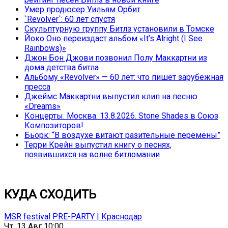
Умер продюсер Уильям Орбит
`Revolver`: 60 лет спустя
Скульптурную группу Битлз установили в Томске
Йоко Оно переиздаст альбом «It’s Alright (I See
Rainbows)»
Джон Бон Джови позвонил Полу Маккартни из
дома детства битла
Альбому «Revolver» — 60 лет: что пишет зарубежная
пресса
Джеймс Маккартни выпустил клип на песню
«Dreams»
Концерты. Москва. 13.8.2026. Stone Shades в Союз
Композиторов!
Бьорк: “В воздухе витают разительные перемены”
Терри Крейн выпустил книгу о песнях,
появившихся на волне битломании
КУДА СХОДИТЬ
MSR festival PRE-PARTY | Краснодар
Чт, 13 Авг 10:00