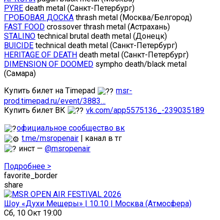
PYRE
death metal (Санкт-Петербург)
ГРОБОВАЯ ДОСКА
thrash metal (Москва/Белгород)
FAST FOOD
crossover thrash metal (Астрахань)
STALINO
technical brutal death metal (Донецк)
BUICIDE
technical death metal (Санкт-Петербург)
HERITAGE OF DEATH
death metal (Санкт-Петербург)
DIMENSION OF DOOMED
sympho death/black metal
(Самара)
Купить билет на Timepad
msr-
prod.timepad.ru/event/3883…
Купить билет ВК
vk.com/app5575136_-239035189
официальное сообщество вк
t.me/msropenair
| канал в тг
инст —
@msropenair
Подробнее >
favorite_border
share
Шоу «Духи Мещеры» | 10.10 | Москва (Атмосфера)
Сб, 10 Окт 19:00