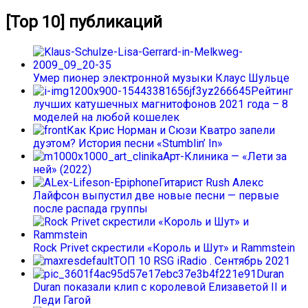
[Top 10] публикаций
Умер пионер электронной музыки Клаус Шульце
Рейтинг
лучших катушечных магнитофонов 2021 года – 8
моделей на любой кошелек
Как Крис Норман и Сюзи Кватро запели
дуэтом? История песни «Stumblin’ In»
Арт-Клиника — «Лети за
ней» (2022)
Гитарист Rush Алекс
Лайфсон выпустил две новые песни — первые
после распада группы
Rock Privet скрестили «Король и Шут» и Rammstein
ТОП 10 RSG iRadio . Сентябрь 2021
Duran
Duran показали клип с королевой Елизаветой II и
Леди Гагой