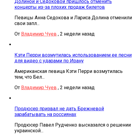
Долиной и Седоковой пришлось отменить
концерты из-за плохих продаж билетов
Певицы Анна Седокова и Лариса Долина отменили
свои запл...
От
Владимир Чуев
,
2 недели назад
Кэти Перри возмутилась использованием ее песни
для видео с ударами по Ирану
Американская певица Кэти Перри возмутилась
тем, что Бел...
От
Владимир Чуев
,
2 недели назад
Продюсер призвал не дать Брежневой
зарабатывать на россиянах
Продюсер Павел Рудченко высказался о решении
украинской...