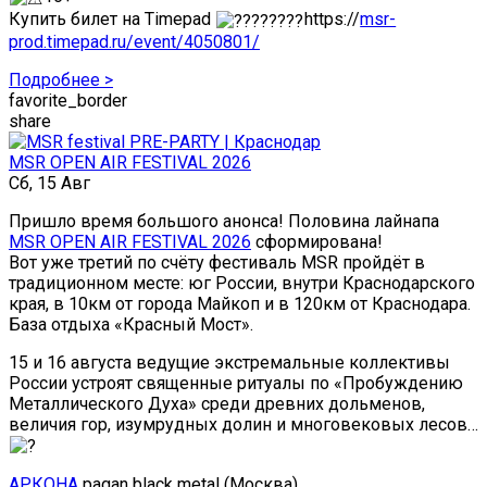
Купить билет на Timepad
https://
msr-
prod.timepad.ru/event/4050801/
Подробнее >
favorite_border
share
MSR OPEN AIR FESTIVAL 2026
Сб, 15 Авг
Пришло время большого анонса! Половина лайнапа
MSR OPEN AIR FESTIVAL 2026
сформирована!
Вот уже третий по счёту фестиваль MSR пройдёт в
традиционном месте: юг России, внутри Краснодарского
края, в 10км от города Майкоп и в 120км от Краснодара.
База отдыха «Красный Мост».
15 и 16 августа ведущие экстремальные коллективы
России устроят священные ритуалы по «Пробуждению
Металлического Духа» среди древних дольменов,
величия гор, изумрудных долин и многовековых лесов…
АРКОНА
pagan black metal (Москва)