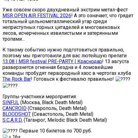
Уже совсем скоро двухдневный экстрим метал-фест
MSR OPEN AIR FESTIVAL 2026
! А это означает, что грядет
тотальный цельнометаллический угар среди
неприступных горных цитаделей и многовековых
лесов, исчерченных извилистыми и затерянными
тропами…
К такому событию нужно подготовиться правильно,
поэтому мы приготовили для вас лютейшую препати
13.08 | MSR festival PRE-PARTY | Краснодар
! 13 августа
разверзнется огненная бездна и 4 ломовейшие
команды пробудят первородный хаос в чертогах клуба
The Rock Bar
! Готовься к фестивалю правильно!
Группы-участники мероприятия:
SINFUL
(Москва, Black Death Metal)
CANCROID
(Ставрополь, Death Metal)
BLOODSHOT
(Севастополь, Death Metal)
S.C.A.R.D.
(Таганрог, Melodic Black Death Metal)
Первые 10 билетов по 700 руб.
16+