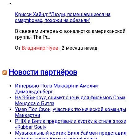
Крисси Хайнд: "Люди, помешавшиеся на
смартфонах, похожи на обезьян"
В свежем интервью вокалистка американской
группы The Pr...
От
Владимир Чуев
,
2 месяца назад
Новости партнёров
Интервью Пола Маккартни Амелии
Димольденберг
На Эбби-роуд снимут сцену для фильмов Сэма
Мендеса о Битлз
Умер Пол Свон, участник технической команды
Маккартни
PHIX и Битлз представили куртку в стиле эпохи
«Rubber Soul»
Музыкальный критик Билл Уаймен представил
рейтинг песен Битлз в новой книге