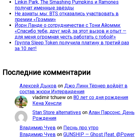
Linkin Park, The Smashing Pumpkins и Ramones
получат именные звёзды
Не азиаты мы: BTS отказались участвовать в
премии «Грэмми»
Йорн Ланде о сотрудничестве с Тони Айомми:
«Спасибо тебе, друг мой, за этот вызов и опыт —
для меня огромная честь работать с тобой!»
Группа Sleep Token получила платину в третий раз
за 10 лет!
Последние комментарии
Алексей Дыков
on
Джо Линн Тёрнер войдёт в
состав жюри Интервидения
vladimir tchuew
on
80 лет со дня рождения
Кена Хенсли
Stan Store alternatives
on
Алан Парсонс. День
Рождения
Владимир Чуев
on
Песнь про утро
Владимир Чуев
on
GUNSHIP — Ghost (feat. @Power