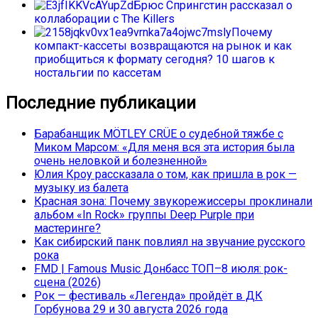
Брюс Спрингстин рассказал о
коллаборации с The Killers
Почему
компакт-кассеты возвращаются на рынок и как
приобщиться к формату сегодня? 10 шагов к
ностальгии по кассетам
Последние публикации
Барабанщик MÖTLEY CRÜE о судебной тяжбе с
Миком Марсом: «Для меня вся эта история была
очень неловкой и болезненной»
Юлия Кроу рассказала о том, как пришла в рок —
музыку из балета
Красная зона: Почему звукорежиссеры проклинали
альбом «In Rock» группы Deep Purple при
мастеринге?
Как сибирский панк повлиял на звучание русского
рока
FMD | Famous Music Донбасс ТОП–8 июля: рок-
сцена (2026)
Рок — фестиваль «Легенда» пройдёт в ДК
Горбунова 29 и 30 августа 2026 года