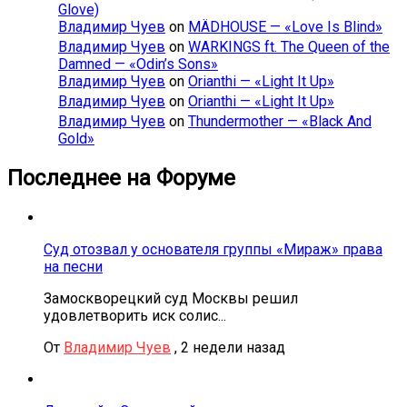
Glove)
Владимир Чуев
on
MÄDHOUSE — «Love Is Blind»
Владимир Чуев
on
WARKINGS ft. The Queen of the
Damned — «Odin’s Sons»
Владимир Чуев
on
Orianthi — «Light It Up»
Владимир Чуев
on
Orianthi — «Light It Up»
Владимир Чуев
on
Thundermother — «Black And
Gold»
Последнее на Форуме
Суд отозвал у основателя группы «Мираж» права
на песни
Замоскворецкий суд Москвы решил
удовлетворить иск солис...
От
Владимир Чуев
,
2 недели назад