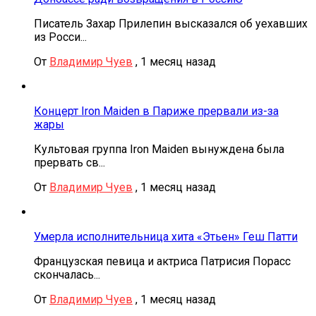
Писатель Захар Прилепин высказался об уехавших
из Росси...
От
Владимир Чуев
,
1 месяц назад
Концерт Iron Maiden в Париже прервали из-за
жары
Культовая группа Iron Maiden вынуждена была
прервать св...
От
Владимир Чуев
,
1 месяц назад
Умерла исполнительница хита «Этьен» Геш Патти
Французская певица и актриса Патрисия Порасс
скончалась...
От
Владимир Чуев
,
1 месяц назад