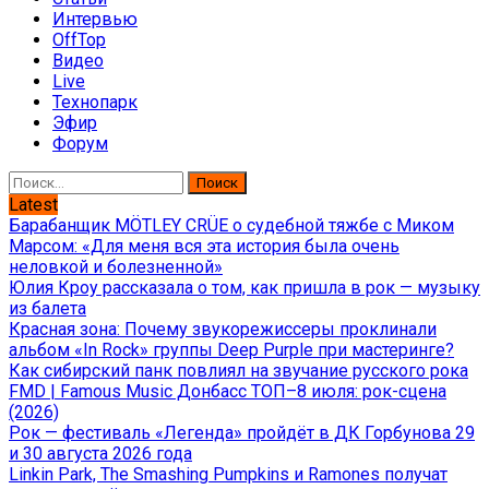
Интервью
OffTop
Видео
Live
Технопарк
Эфир
Форум
Найти:
Latest
Барабанщик MÖTLEY CRÜE о судебной тяжбе с Миком
Марсом: «Для меня вся эта история была очень
неловкой и болезненной»
Юлия Кроу рассказала о том, как пришла в рок — музыку
из балета
Красная зона: Почему звукорежиссеры проклинали
альбом «In Rock» группы Deep Purple при мастеринге?
Как сибирский панк повлиял на звучание русского рока
FMD | Famous Music Донбасс ТОП–8 июля: рок-сцена
(2026)
Рок — фестиваль «Легенда» пройдёт в ДК Горбунова 29
и 30 августа 2026 года
Linkin Park, The Smashing Pumpkins и Ramones получат