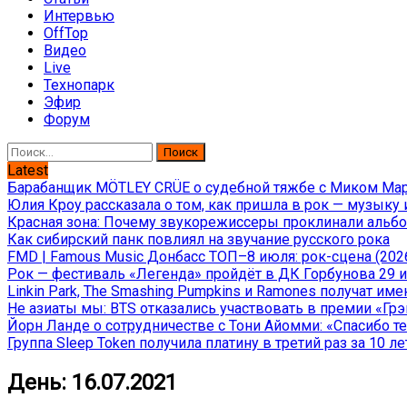
Интервью
OffTop
Видео
Live
Технопарк
Эфир
Форум
Найти:
Latest
Барабанщик MÖTLEY CRÜE о судебной тяжбе с Миком Марс
Юлия Кроу рассказала о том, как пришла в рок — музыку 
Красная зона: Почему звукорежиссеры проклинали альбом
Как сибирский панк повлиял на звучание русского рока
FMD | Famous Music Донбасс ТОП–8 июля: рок-сцена (202
Рок — фестиваль «Легенда» пройдёт в ДК Горбунова 29 и 
Linkin Park, The Smashing Pumpkins и Ramones получат и
Не азиаты мы: BTS отказались участвовать в премии «Гр
Йорн Ланде о сотрудничестве с Тони Айомми: «Спасибо теб
Группа Sleep Token получила платину в третий раз за 10 ле
День:
16.07.2021