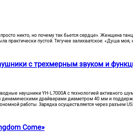
— просто никто, но почему так бьется сердце». Женщина та
ла практически пустой. Тягучее залихватское: «Душа моя, 
аушники с трехмерным звуком и функц
водные наушники YH-L7000A с технологией активного шу
инамическими драйверами диаметром 40 мм и поддерживаю
тономной работы. Зарядка осуществляется через разъем US
ingdom Come»