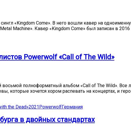
ингл «Kingdom Come». В него вошли кавер на одноименную 
 «Metal Machine». Кавер «Kingdom Come» был записан в 2016
тов Powerwolf «Call of The Wild»
восьмой полноформатный альбом «Call of The Wild». Все л
ы, которые хочется хором распевать на концертах, и геро
with the Dead»
2021
Powerwolf
Германия
бурга в двойных стандартах