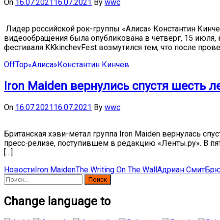
On
16.07.2021
16.07.2021
By
wwc
Лидер российской рок-группы «Алиса» Константин Кинчев
видеообращения была опубликована в четверг, 15 июля, 
фестиваля KKkinchevFest возмутился тем, что после пров
OffTop
«Алиса»
Константин Кинчев
Iron Maiden вернулись спустя шесть л
On
16.07.2021
16.07.2021
By
wwc
Британская хэви-метал группа Iron Maiden вернулась спус
пресс-релизе, поступившем в редакцию «Ленты.ру». В пятн
[…]
Новости
Iron Maiden
The Writing On The Wall
Адриан Смит
Брю
Найти:
Change language to