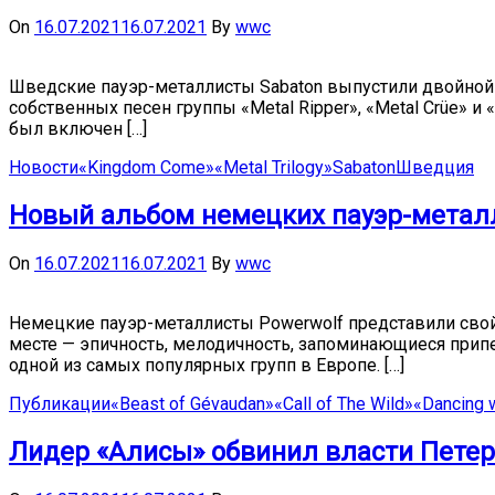
On
16.07.2021
16.07.2021
By
wwc
Шведские пауэр-металлисты Sabaton выпустили двойной с
собственных песен группы «Metal Ripper», «Metal Crüe» и
был включен […]
Новости
«Kingdom Come»
«Metal Trilogy»
Sabaton
Шведция
Новый альбом немецких пауэр-металлис
On
16.07.2021
16.07.2021
By
wwc
Немецкие пауэр-металлисты Powerwolf представили свой 
месте — эпичность, мелодичность, запоминающиеся припев
одной из самых популярных групп в Европе. […]
Публикации
«Beast of Gévaudan»
«Call of The Wild»
«Dancing 
Лидер «Алисы» обвинил власти Петер