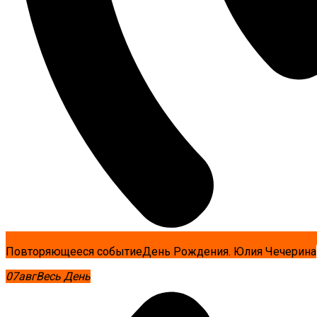
Повторяющееся событие
День Рождения. Юлия Чечерина
07
авг
Весь День