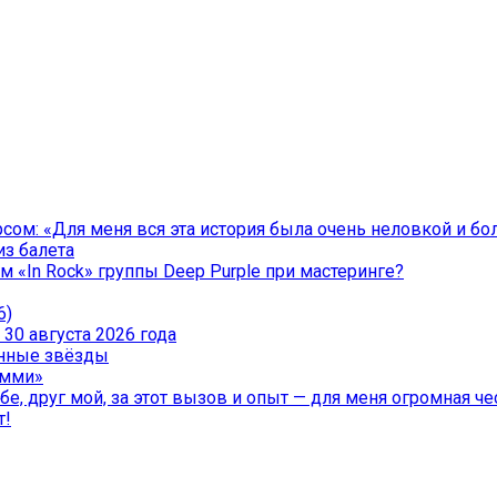
ом: «Для меня вся эта история была очень неловкой и бо
из балета
 «In Rock» группы Deep Purple при мастеринге?
6)
30 августа 2026 года
менные звёзды
эмми»
е, друг мой, за этот вызов и опыт — для меня огромная чес
т!