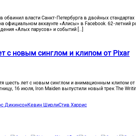
 обвинил власти Санкт-Петербурга в двойных стандартах 
на официальном аккаунте «Алисы» в Facebook. 62-летний 
едения «Алых парусов» и событий […]
ет с новым синглом и клипом от Pixar
тя шесть лет с новым синглом и анимационным клипом от ко
ицу, 16 июля, Iron Maiden выпустили новый трек The Writi
с Дикинсон
Кевин Ширли
Стив Харрис