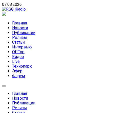
Skip
07.08.2026
to
content
RSG iRadio
RSG iRadio — Музыка различных музыкальных направлен
Главная
Новости
Публикации
Релизы
Статьи
Интервью
OffTop
Видео
Live
Технопарк
Эфир
Форум
Главная
Новости
Публикации
Релизы
Статьи