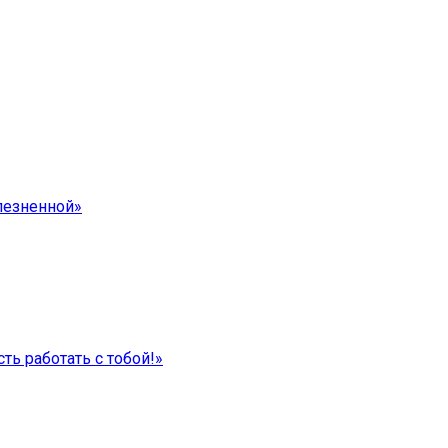
лезненной»
ть работать с тобой!»