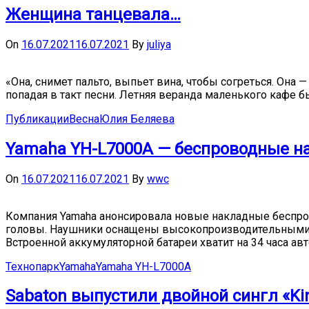
Женщина танцевала…
On
16.07.2021
16.07.2021
By
juliya
«Она, снимет пальто, выпьет вина, чтобы согреться. Она 
попадая в такт песни. Летняя веранда маленького кафе бы
Публикации
Весна
Юлия Беляева
Yamaha YH-L7000A — беспроводные н
On
16.07.2021
16.07.2021
By
wwc
Компания Yamaha анонсировала новые накладные беспро
головы. Наушники оснащены высокопроизводительными д
Встроенной аккумуляторной батареи хватит на 34 часа ав
Технопарк
Yamaha
Yamaha YH-L7000A
Sabaton выпустили двойной сингл «K