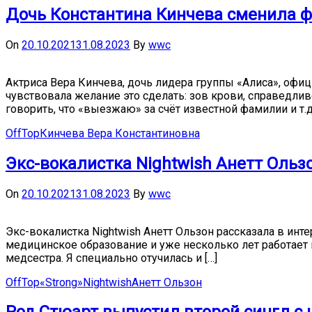
Дочь Константина Кинчева сменила
On
20.10.2021
31.08.2023
By
wwc
Актриса Вера Кинчева, дочь лидера группы «Алиса», оф
чувствовала желание это сделать: зов крови, справедли
говорить, что «выезжаю» за счёт известной фамилии и т.д.
OffTop
Кинчева Вера Константиновна
Экс-вокалистка Nightwish Анетт Ольз
On
20.10.2021
31.08.2023
By
wwc
Экс-вокалистка Nightwish Анетт Ользон рассказала в ин
медицинское образование и уже несколько лет работает в
медсестра. Я специально отучилась и […]
OffTop
«Strong»
Nightwish
Анетт Ользон