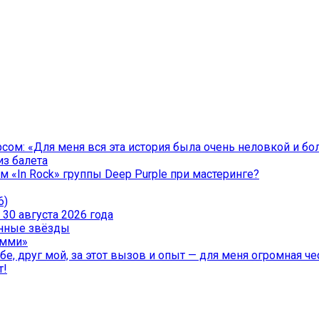
ом: «Для меня вся эта история была очень неловкой и бо
из балета
 «In Rock» группы Deep Purple при мастеринге?
6)
30 августа 2026 года
менные звёзды
эмми»
е, друг мой, за этот вызов и опыт — для меня огромная чес
т!