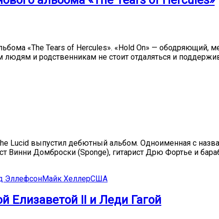
ового альбома «The Tears of Hercules»
льбома «The Tears of Hercules». «Hold On» — ободряющий, 
 людям и родственникам не стоит отдаляться и поддерживат
he Lucid выпустил дебютный альбом. Одноименная с назва
т Винни Домброски (Sponge), гитарист Дрю Фортье и бараб
д Эллефсон
Майк Хеллер
США
й Елизаветой II и Леди Гагой