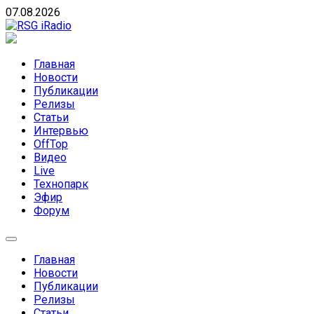
Skip
07.08.2026
to
content
RSG iRadio
RSG iRadio — Музыка различных музыкальных направлен
Главная
Новости
Публикации
Релизы
Статьи
Интервью
OffTop
Видео
Live
Технопарк
Эфир
Форум
Главная
Новости
Публикации
Релизы
Статьи