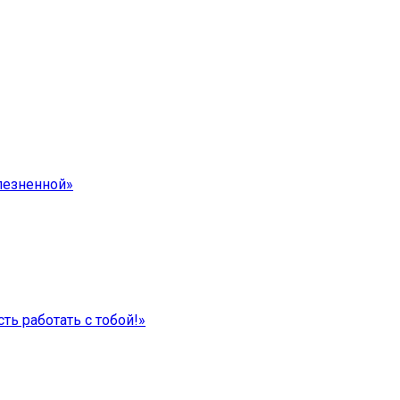
лезненной»
ть работать с тобой!»