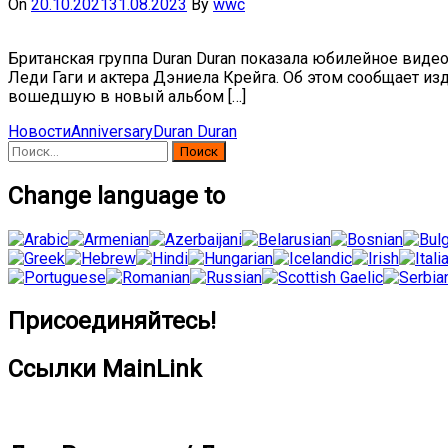
On
20.10.2021
31.08.2023
By
wwc
Британская группа Duran Duran показала юбилейное видео 
Леди Гаги и актера Дэниела Крейга. Об этом сообщает из
вошедшую в новый альбом […]
Новости
Anniversary
Duran Duran
Найти:
Change language to
Присоединяйтесь!
Ссылки MainLink