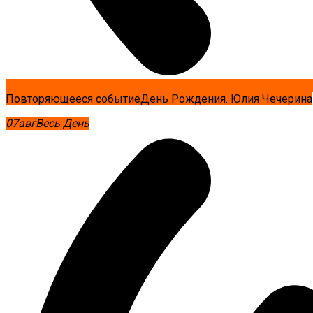
Повторяющееся событие
День Рождения. Юлия Чечерина
07
авг
Весь День