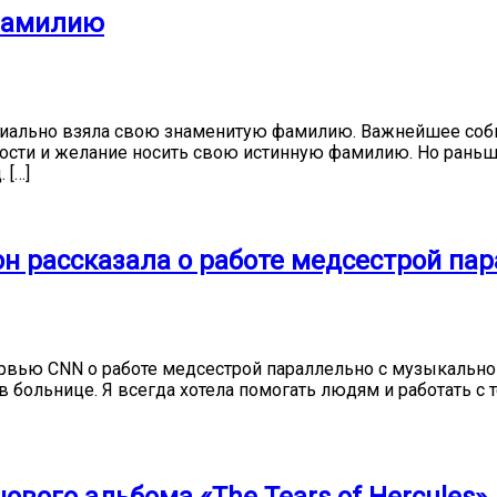
 фамилию
ициально взяла свою знаменитую фамилию. Важнейшее собы
вости и желание носить свою истинную фамилию. Но раньш
 […]
он рассказала о работе медсестрой па
тервью CNN о работе медсестрой параллельно с музыкально
 больнице. Я всегда хотела помогать людям и работать с т