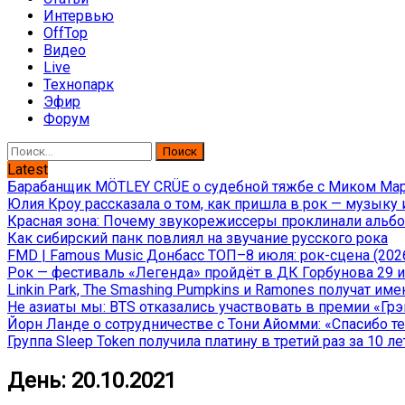
Интервью
OffTop
Видео
Live
Технопарк
Эфир
Форум
Найти:
Latest
Барабанщик MÖTLEY CRÜE о судебной тяжбе с Миком Марс
Юлия Кроу рассказала о том, как пришла в рок — музыку 
Красная зона: Почему звукорежиссеры проклинали альбом
Как сибирский панк повлиял на звучание русского рока
FMD | Famous Music Донбасс ТОП–8 июля: рок-сцена (202
Рок — фестиваль «Легенда» пройдёт в ДК Горбунова 29 и 
Linkin Park, The Smashing Pumpkins и Ramones получат и
Не азиаты мы: BTS отказались участвовать в премии «Гр
Йорн Ланде о сотрудничестве с Тони Айомми: «Спасибо теб
Группа Sleep Token получила платину в третий раз за 10 ле
День:
20.10.2021