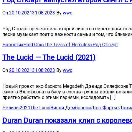
Род Стюарт выпустил второй сингл с н
On
20.10.2021
31.08.2023
By
wwc
Род Стюарт презентовал второй сингл со своего нового а
песне музыкант поет о важности семьи и том, что близким
Новости
«Hold On»
«The Tears of Hercules»
Род Стюарт
The Lucid — The Lucid (2021)
On
20.10.2021
31.08.2023
By
wwc
Новый проект экс-басиста Megadeth Дэвида Эллефсона T
самого Эллефсона на басу в состав группы вошли вокалис
приятно работать с этими парнями, исследовать […]
Релизы
2021
The Lucid
Винни Домброски
Дрю Фортье
Дэви
Duran Duran показали клип с королево