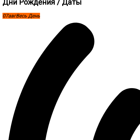
Дни Рождения / Даты
07
авг
Весь День