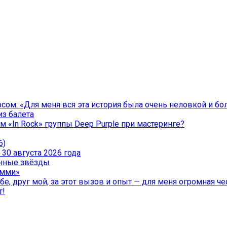
ом: «Для меня вся эта история была очень неловкой и бо
из балета
 «In Rock» группы Deep Purple при мастеринге?
6)
30 августа 2026 года
менные звёзды
эмми»
е, друг мой, за этот вызов и опыт — для меня огромная чес
т!