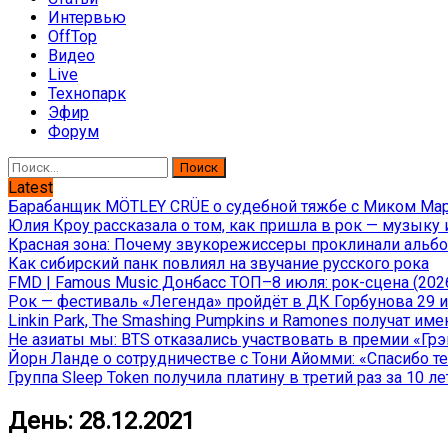
Интервью
OffTop
Видео
Live
Технопарк
Эфир
Форум
Найти:
Latest
Барабанщик MÖTLEY CRÜE о судебной тяжбе с Миком Марс
Юлия Кроу рассказала о том, как пришла в рок — музыку 
Красная зона: Почему звукорежиссеры проклинали альбом
Как сибирский панк повлиял на звучание русского рока
FMD | Famous Music Донбасс ТОП–8 июля: рок-сцена (202
Рок — фестиваль «Легенда» пройдёт в ДК Горбунова 29 и 
Linkin Park, The Smashing Pumpkins и Ramones получат и
Не азиаты мы: BTS отказались участвовать в премии «Гр
Йорн Ланде о сотрудничестве с Тони Айомми: «Спасибо теб
Группа Sleep Token получила платину в третий раз за 10 ле
День:
28.12.2021