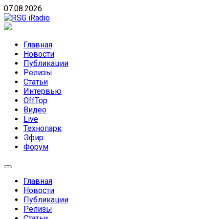
Skip
07.08.2026
to
content
RSG iRadio
RSG iRadio — Музыка различных музыкальных направлен
Главная
Новости
Публикации
Релизы
Статьи
Интервью
OffTop
Видео
Live
Технопарк
Эфир
Форум
Главная
Новости
Публикации
Релизы
Статьи