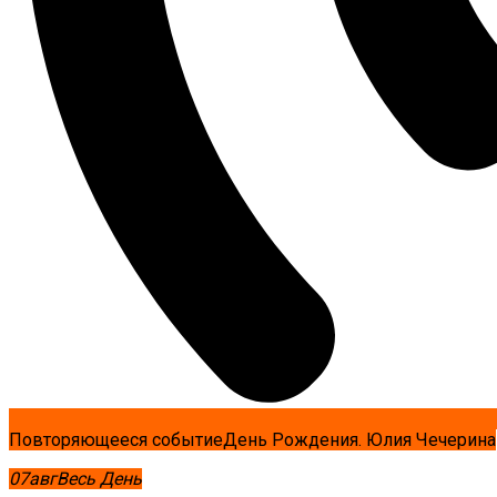
Повторяющееся событие
День Рождения. Юлия Чечерина
07
авг
Весь День