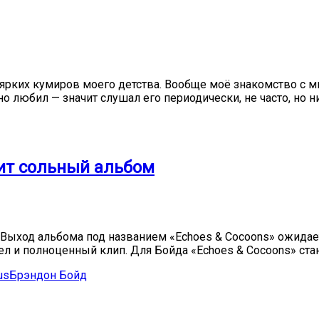
 ярких кумиров моего детства. Вообще моё знакомство с 
но любил — значит слушал его периодически, не часто, но 
вит сольный альбом
 Выход альбома под названием «Echoes & Cocoons» ожидает
ышел и полноценный клип. Для Бойда «Echoes & Cocoons» ст
us
Брэндон Бойд