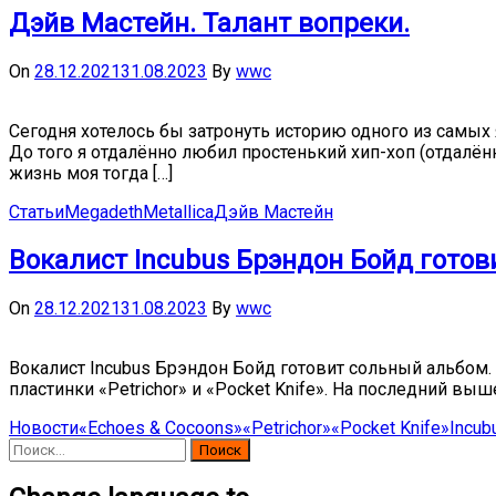
Дэйв Мастейн. Талант вопреки.
On
28.12.2021
31.08.2023
By
wwc
Сегодня хотелось бы затронуть историю одного из самых
До того я отдалённо любил простенький хип-хоп (отдалён
жизнь моя тогда […]
Статьи
Megadeth
Metallica
Дэйв Мастейн
Вокалист Incubus Брэндон Бойд гото
On
28.12.2021
31.08.2023
By
wwc
Вокалист Incubus Брэндон Бойд готовит сольный альбом.
пластинки «Petrichor» и «Pocket Knife». На последний в
Новости
«Echoes & Cocoons»
«Petrichor»
«Pocket Knife»
Incub
Найти: