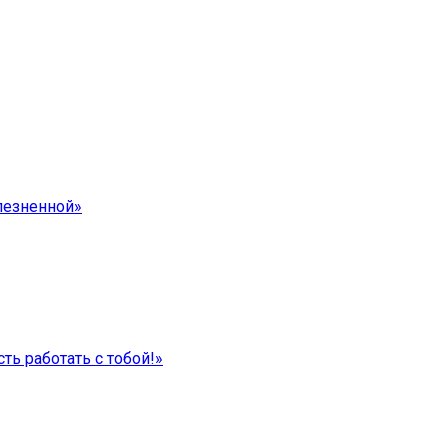
лезненной»
ть работать с тобой!»