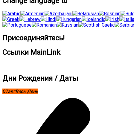
Change language to
Присоединяйтесь!
Ссылки MainLink
Дни Рождения / Даты
07
авг
Весь День