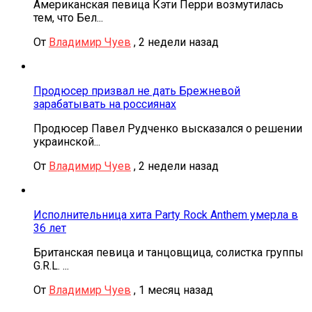
Американская певица Кэти Перри возмутилась
тем, что Бел...
От
Владимир Чуев
,
2 недели назад
Продюсер призвал не дать Брежневой
зарабатывать на россиянах
Продюсер Павел Рудченко высказался о решении
украинской...
От
Владимир Чуев
,
2 недели назад
Исполнительница хита Party Rock Anthem умерла в
36 лет
Британская певица и танцовщица, солистка группы
G.R.L. ...
От
Владимир Чуев
,
1 месяц назад