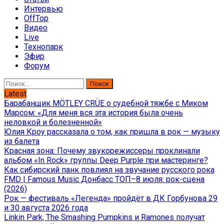
Интервью
OffTop
Видео
Live
Технопарк
Эфир
Форум
Найти:
Latest
Барабанщик MÖTLEY CRÜE о судебной тяжбе с Миком
Марсом: «Для меня вся эта история была очень
неловкой и болезненной»
Юлия Кроу рассказала о том, как пришла в рок — музыку
из балета
Красная зона: Почему звукорежиссеры проклинали
альбом «In Rock» группы Deep Purple при мастеринге?
Как сибирский панк повлиял на звучание русского рока
FMD | Famous Music Донбасс ТОП–8 июля: рок-сцена
(2026)
Рок — фестиваль «Легенда» пройдёт в ДК Горбунова 29
и 30 августа 2026 года
Linkin Park, The Smashing Pumpkins и Ramones получат