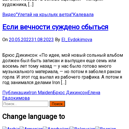
художника, […]
Видео
"Улетай на крыльях ветра"
Калевала
Если вечности суждено сбыться
On
20.05.2022
31.08.2023
By
El_Evdokimova
Брюс Дикинсон: «По идее, мой новый сольный альбом
должен был быть записан и выпущен еще семь или
восемь лет тому назад — у нас было готово много
музыкального материала, — но потом я заболел раком
горла. И этот год выпал из рабочего графика. А потом я
год занимался делами Iron […]
Публикации
Iron Maiden
Брюс Дикинсон
Елена
Евдокимова
Найти:
Change language to