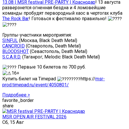
13.08 | MSR festival PRE-PARTY | Краснодар
! 13 августа
разверзнется огненная бездна и 4 ломовейшие
команды пробудят первородный хаос в чертогах клуба
The Rock Bar
! Готовься к фестивалю правильно!
Группы-участники мероприятия:
SINFUL
(Москва, Black Death Metal)
CANCROID
(Ставрополь, Death Metal)
BLOODSHOT
(Севастополь, Death Metal)
S.C.A.R.D.
(Таганрог, Melodic Black Death Metal)
Первые 10 билетов по 700 руб.
16+
Купить билет на Timepad
https://
msr-
prod.timepad.ru/event/4050801/
Подробнее >
favorite_border
share
MSR OPEN AIR FESTIVAL 2026
Сб, 15 Авг