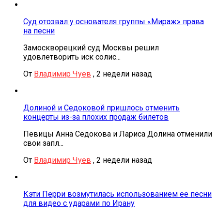
Суд отозвал у основателя группы «Мираж» права
на песни
Замоскворецкий суд Москвы решил
удовлетворить иск солис...
От
Владимир Чуев
,
2 недели назад
Долиной и Седоковой пришлось отменить
концерты из-за плохих продаж билетов
Певицы Анна Седокова и Лариса Долина отменили
свои запл...
От
Владимир Чуев
,
2 недели назад
Кэти Перри возмутилась использованием ее песни
для видео с ударами по Ирану