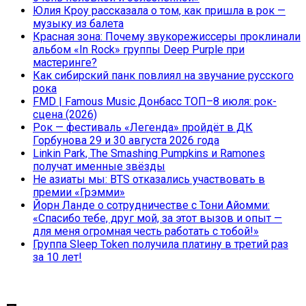
Юлия Кроу рассказала о том, как пришла в рок —
музыку из балета
Красная зона: Почему звукорежиссеры проклинали
альбом «In Rock» группы Deep Purple при
мастеринге?
Как сибирский панк повлиял на звучание русского
рока
FMD | Famous Music Донбасс ТОП–8 июля: рок-
сцена (2026)
Рок — фестиваль «Легенда» пройдёт в ДК
Горбунова 29 и 30 августа 2026 года
Linkin Park, The Smashing Pumpkins и Ramones
получат именные звёзды
Не азиаты мы: BTS отказались участвовать в
премии «Грэмми»
Йорн Ланде о сотрудничестве с Тони Айомми:
«Спасибо тебе, друг мой, за этот вызов и опыт —
для меня огромная честь работать с тобой!»
Группа Sleep Token получила платину в третий раз
за 10 лет!