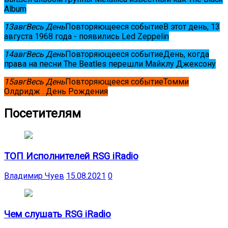
Album
13
авг
Весь День
Повторяющееся событие
В этот день, 13
августа 1968 года - появились Led Zeppelin
14
авг
Весь День
Повторяющееся событие
День, когда
права на песни The Beatles перешли Майклу Джексону
15
авг
Весь День
Повторяющееся событие
Томми
Олдридж . День Рождения
Посетителям
ТОП Исполнителей RSG iRadio
Владимир Чуев
15.08.2021
0
Чем слушать RSG iRadio