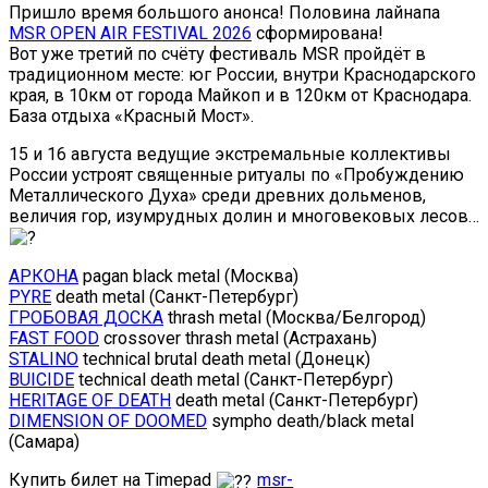
Пришло время большого анонса! Половина лайнапа
MSR OPEN AIR FESTIVAL 2026
сформирована!
Вот уже третий по счёту фестиваль MSR пройдёт в
традиционном месте: юг России, внутри Краснодарского
края, в 10км от города Майкоп и в 120км от Краснодара.
База отдыха «Красный Мост».
15 и 16 августа ведущие экстремальные коллективы
России устроят священные ритуалы по «Пробуждению
Металлического Духа» среди древних дольменов,
величия гор, изумрудных долин и многовековых лесов…
АРКОНА
pagan black metal (Москва)
PYRE
death metal (Санкт-Петербург)
ГРОБОВАЯ ДОСКА
thrash metal (Москва/Белгород)
FAST FOOD
crossover thrash metal (Астрахань)
STALINO
technical brutal death metal (Донецк)
BUICIDE
technical death metal (Санкт-Петербург)
HERITAGE OF DEATH
death metal (Санкт-Петербург)
DIMENSION OF DOOMED
sympho death/black metal
(Самара)
Купить билет на Timepad
msr-