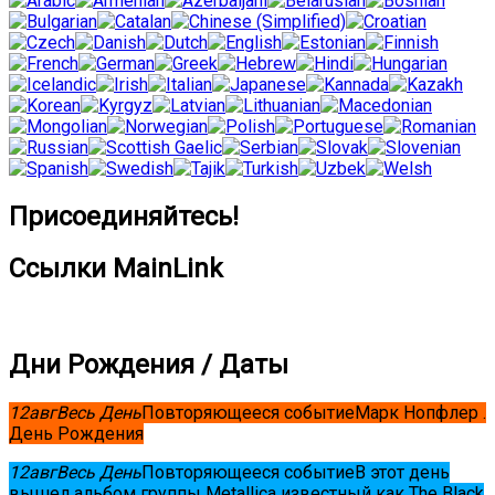
Присоединяйтесь!
Ссылки MainLink
Дни Рождения / Даты
12
авг
Весь День
Повторяющееся событие
Марк Нопфлер .
День Рождения
12
авг
Весь День
Повторяющееся событие
В этот день
вышел альбом группы Metallica известный как The Black