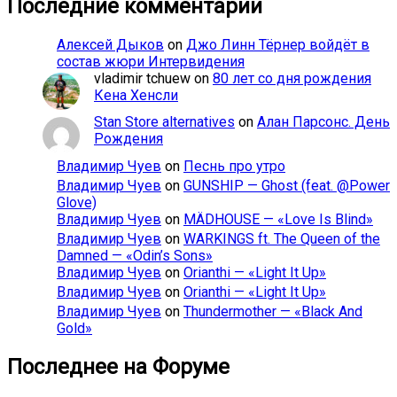
Последние комментарии
Алексей Дыков
on
Джо Линн Тёрнер войдёт в
состав жюри Интервидения
vladimir tchuew
on
80 лет со дня рождения
Кена Хенсли
Stan Store alternatives
on
Алан Парсонс. День
Рождения
Владимир Чуев
on
Песнь про утро
Владимир Чуев
on
GUNSHIP — Ghost (feat. @Power
Glove)
Владимир Чуев
on
MÄDHOUSE — «Love Is Blind»
Владимир Чуев
on
WARKINGS ft. The Queen of the
Damned — «Odin’s Sons»
Владимир Чуев
on
Orianthi — «Light It Up»
Владимир Чуев
on
Orianthi — «Light It Up»
Владимир Чуев
on
Thundermother — «Black And
Gold»
Последнее на Форуме