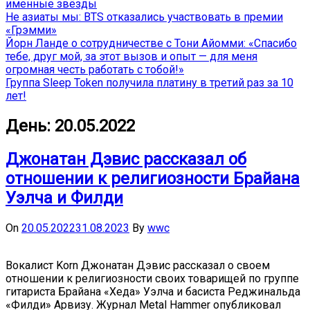
именные звёзды
Не азиаты мы: BTS отказались участвовать в премии
«Грэмми»
Йорн Ланде о сотрудничестве с Тони Айомми: «Спасибо
тебе, друг мой, за этот вызов и опыт — для меня
огромная честь работать с тобой!»
Группа Sleep Token получила платину в третий раз за 10
лет!
День:
20.05.2022
Джонатан Дэвис рассказал об
отношении к религиозности Брайана
Уэлча и Филди
On
20.05.2022
31.08.2023
By
wwc
Вокалист Korn Джонатан Дэвис рассказал о своем
отношении к религиозности своих товарищей по группе
гитариста Брайана «Хеда» Уэлча и басиста Реджинальда
«Филди» Арвизу. Журнал Metal Hammer опубликовал