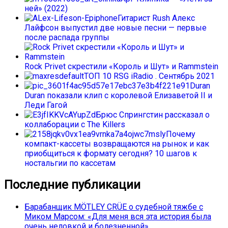
ней» (2022)
Гитарист Rush Алекс
Лайфсон выпустил две новые песни — первые
после распада группы
Rock Privet скрестили «Король и Шут» и Rammstein
ТОП 10 RSG iRadio . Сентябрь 2021
Duran
Duran показали клип с королевой Елизаветой II и
Леди Гагой
Брюс Спрингстин рассказал о
коллаборации с The Killers
Почему
компакт-кассеты возвращаются на рынок и как
приобщиться к формату сегодня? 10 шагов к
ностальгии по кассетам
Последние публикации
Барабанщик MÖTLEY CRÜE о судебной тяжбе с
Миком Марсом: «Для меня вся эта история была
очень неловкой и болезненной»