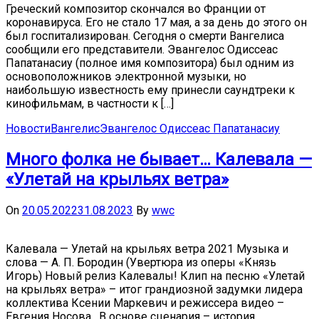
Греческий композитор скончался во Франции от
коронавируса. Его не стало 17 мая, а за день до этого он
был госпитализирован. Сегодня о смерти Вангелиса
сообщили его представители. Эвангелос Одиссеас
Папатанасиу (полное имя композитора) был одним из
основоположников электронной музыки, но
наибольшую известность ему принесли саундтреки к
кинофильмам, в частности к […]
Новости
Вангелис
Эвангелос Одиссеас Папатанасиу
Много фолка не бывает… Калевала —
«Улетай на крыльях ветра»
On
20.05.2022
31.08.2023
By
wwc
Калевала — Улетай на крыльях ветра 2021 Музыка и
слова — А. П. Бородин (Увертюра из оперы «Князь
Игорь) Новый релиз Калевалы! Клип на песню «Улетай
на крыльях ветра» – итог грандиозной задумки лидера
коллектива Ксении Маркевич и режиссера видео –
Евгения Носова . В основе сценария – история