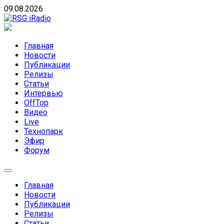
Skip
09.08.2026
to
content
RSG iRadio
RSG iRadio — Музыка различных музыкальных
направлений без возрастных ограничений
Главная
Новости
Публикации
Релизы
Статьи
Интервью
OffTop
Видео
Live
Технопарк
Эфир
Форум
Главная
Новости
Публикации
Релизы
Статьи