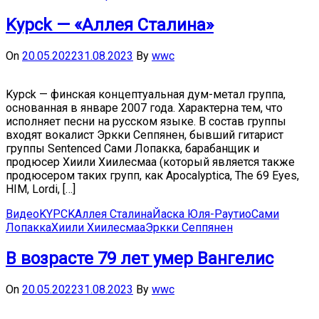
Kypck — «Аллея Сталина»
On
20.05.2022
31.08.2023
By
wwc
Kypck — финская концептуальная дум-метал группа,
основанная в январе 2007 года. Характерна тем, что
исполняет песни на русском языке. В состав группы
входят вокалист Эркки Сеппянен, бывший гитарист
группы Sentenced Сами Лопакка, барабанщик и
продюсер Хиили Хиилесмаа (который является также
продюсером таких групп, как Apocalyptica, The 69 Eyes,
HIM, Lordi, […]
Видео
KYPCK
Аллея Сталина
Йаска Юля-Раутио
Сами
Лопакка
Хиили Хиилесмаа
Эркки Сеппянен
В возрасте 79 лет умер Вангелис
On
20.05.2022
31.08.2023
By
wwc