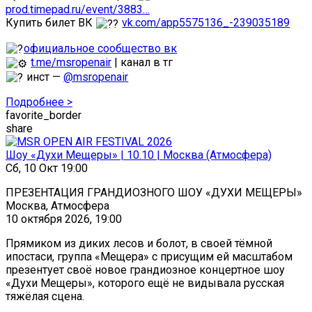
prod.timepad.ru/event/3883…
Купить билет ВК
vk.com/app5575136_-239035189
официальное сообщество вк
t.me/msropenair
| канал в тг
инст —
@msropenair
Подробнее >
favorite_border
share
Шоу «Духи Мещеры» | 10.10 | Москва (Атмосфера)
Сб, 10 Окт 19:00
ПРЕЗЕНТАЦИЯ ГРАНДИОЗНОГО ШОУ «ДУХИ МЕЩЕРЫ»
Москва, Атмосфера
10 октября 2026, 19:00
Прямиком из диких лесов и болот, в своей тёмной
ипостаси, группа «Мещера» с присущим ей масштабом
презентует своё новое грандиозное концертное шоу
«Духи Мещеры», которого ещё не видывала русская
тяжёлая сцена.