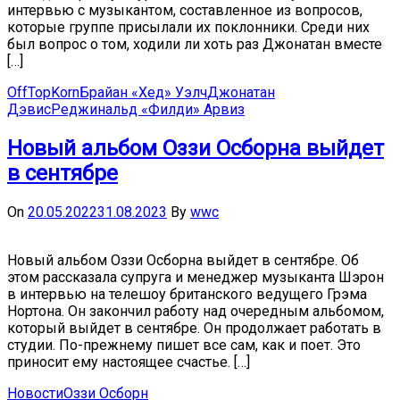
интервью с музыкантом, составленное из вопросов,
которые группе присылали их поклонники. Среди них
был вопрос о том, ходили ли хоть раз Джонатан вместе
[…]
OffTop
Korn
Брайан «Хед» Уэлч
Джонатан
Дэвис
Реджинальд «Филди» Арвиз
Новый альбом Оззи Осборна выйдет
в сентябре
On
20.05.2022
31.08.2023
By
wwc
Новый альбом Оззи Осборна выйдет в сентябре. Об
этом рассказала супруга и менеджер музыканта Шэрон
в интервью на телешоу британского ведущего Грэма
Нортона. Он закончил работу над очередным альбомом,
который выйдет в сентябре. Он продолжает работать в
студии. По-прежнему пишет все сам, как и поет. Это
приносит ему настоящее счастье. […]
Новости
Оззи Осборн