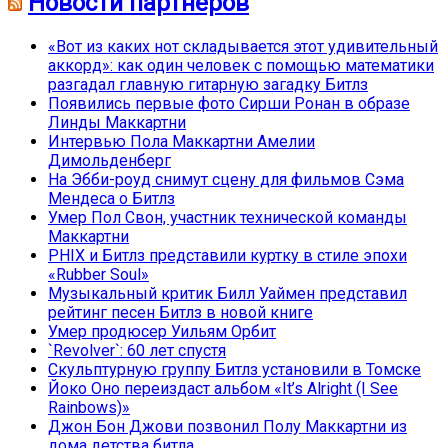
Новости партнёров
«Вот из каких нот складывается этот удивительный
аккорд»: как один человек с помощью математики
разгадал главную гитарную загадку Битлз
Появились первые фото Сирши Ронан в образе
Линды Маккартни
Интервью Пола Маккартни Амелии
Димольденберг
На Эбби-роуд снимут сцену для фильмов Сэма
Мендеса о Битлз
Умер Пол Свон, участник технической команды
Маккартни
PHIX и Битлз представили куртку в стиле эпохи
«Rubber Soul»
Музыкальный критик Билл Уаймен представил
рейтинг песен Битлз в новой книге
Умер продюсер Уильям Орбит
`Revolver`: 60 лет спустя
Скульптурную группу Битлз установили в Томске
Йоко Оно переиздаст альбом «It’s Alright (I See
Rainbows)»
Джон Бон Джови позвонил Полу Маккартни из
дома детства битла