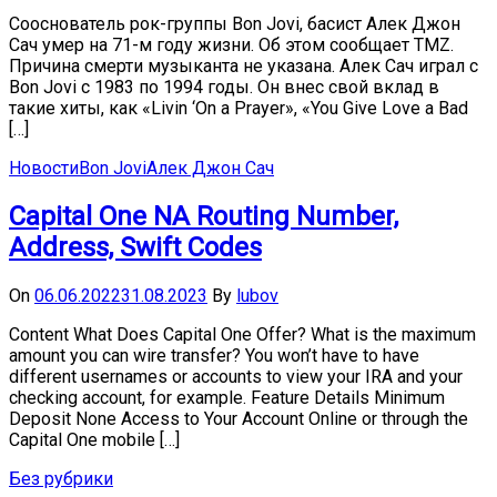
Сооснователь рок-группы Bon Jovi, басист Алек Джон
Сач умер на 71-м году жизни. Об этом сообщает TMZ.
Причина смерти музыканта не указана. Алек Сач играл с
Bon Jovi с 1983 по 1994 годы. Он внес свой вклад в
такие хиты, как «Livin ‘On a Prayer», «You Give Love a Bad
[…]
Новости
Bon Jovi
Алек Джон Сач
Capital One NA Routing Number,
Address, Swift Codes
On
06.06.2022
31.08.2023
By
lubov
Content What Does Capital One Offer? What is the maximum
amount you can wire transfer? You won’t have to have
different usernames or accounts to view your IRA and your
checking account, for example. Feature Details Minimum
Deposit None Access to Your Account Online or through the
Capital One mobile […]
Без рубрики