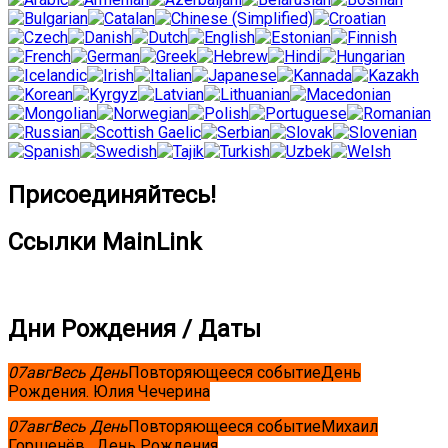
Присоединяйтесь!
Ссылки MainLink
Дни Рождения / Даты
07
авг
Весь День
Повторяющееся событие
День
Рождения. Юлия Чечерина
07
авг
Весь День
Повторяющееся событие
Михаил
Горшенёв . День Рождения