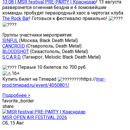
13.08 | MSR festival PRE-PARTY | Краснодар
! 13 августа
разверзнется огненная бездна и 4 ломовейшие
команды пробудят первородный хаос в чертогах клуба
The Rock Bar
! Готовься к фестивалю правильно!
Группы-участники мероприятия:
SINFUL
(Москва, Black Death Metal)
CANCROID
(Ставрополь, Death Metal)
BLOODSHOT
(Севастополь, Death Metal)
S.C.A.R.D.
(Таганрог, Melodic Black Death Metal)
Первые 10 билетов по 700 руб.
16+
Купить билет на Timepad
https://
msr-
prod.timepad.ru/event/4050801/
Подробнее >
favorite_border
share
MSR OPEN AIR FESTIVAL 2026
Сб, 15 Авг