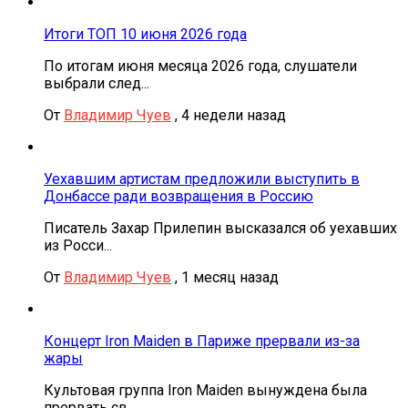
Итоги ТОП 10 июня 2026 года
По итогам июня месяца 2026 года, слушатели
выбрали след...
От
Владимир Чуев
,
4 недели назад
Уехавшим артистам предложили выступить в
Донбассе ради возвращения в Россию
Писатель Захар Прилепин высказался об уехавших
из Росси...
От
Владимир Чуев
,
1 месяц назад
Концерт Iron Maiden в Париже прервали из-за
жары
Культовая группа Iron Maiden вынуждена была
прервать св...