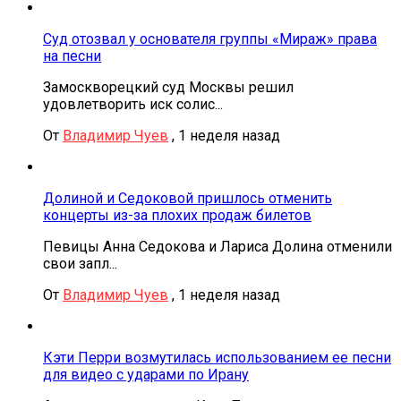
Суд отозвал у основателя группы «Мираж» права
на песни
Замоскворецкий суд Москвы решил
удовлетворить иск солис...
От
Владимир Чуев
,
1 неделя назад
Долиной и Седоковой пришлось отменить
концерты из-за плохих продаж билетов
Певицы Анна Седокова и Лариса Долина отменили
свои запл...
От
Владимир Чуев
,
1 неделя назад
Кэти Перри возмутилась использованием ее песни
для видео с ударами по Ирану