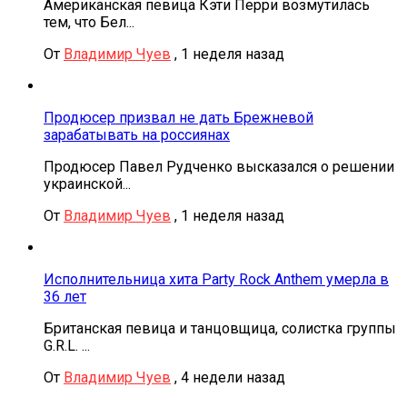
Американская певица Кэти Перри возмутилась
тем, что Бел...
От
Владимир Чуев
,
1 неделя назад
Продюсер призвал не дать Брежневой
зарабатывать на россиянах
Продюсер Павел Рудченко высказался о решении
украинской...
От
Владимир Чуев
,
1 неделя назад
Исполнительница хита Party Rock Anthem умерла в
36 лет
Британская певица и танцовщица, солистка группы
G.R.L. ...
От
Владимир Чуев
,
4 недели назад