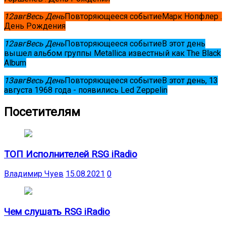
12
авг
Весь День
Повторяющееся событие
Марк Нопфлер .
День Рождения
12
авг
Весь День
Повторяющееся событие
В этот день
вышел альбом группы Metallica известный как The Black
Album
13
авг
Весь День
Повторяющееся событие
В этот день, 13
августа 1968 года - появились Led Zeppelin
Посетителям
ТОП Исполнителей RSG iRadio
Владимир Чуев
15.08.2021
0
Чем слушать RSG iRadio