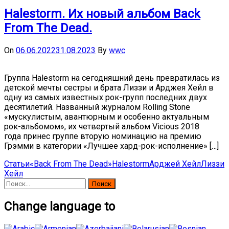
Halestorm. Их новый альбом Back
From The Dead.
On
06.06.2022
31.08.2023
By
wwc
Группа Halestorm на сегодняшний день превратилась из
детской мечты сестры и брата Лиззи и Арджея Хейл в
одну из самых известных рок-групп последних двух
десятилетий. Названный журналом Rolling Stone
«мускулистым, авантюрным и особенно актуальным
рок-альбомом», их четвертый альбом Vicious 2018
года принес группе вторую номинацию на премию
Грэмми в категории «Лучшее хард-рок-исполнение» […]
Статьи
«Back From The Dead»
Halestorm
Арджей Хейл
Лиззи
Хейл
Найти:
Change language to