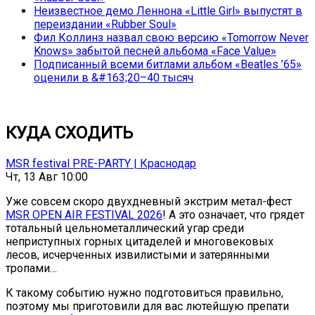
Неизвестное демо Леннона «Little Girl» выпустят в
переиздании «Rubber Soul»
Фил Коллинз назвал свою версию «Tomorrow Never
Knows» забытой песней альбома «Face Value»
Подписанный всеми битлами альбом «Beatles ’65»
оценили в &#163;20–40 тысяч
КУДА СХОДИТЬ
MSR festival PRE-PARTY | Краснодар
Чт, 13 Авг 10:00
Уже совсем скоро двухдневный экстрим метал-фест
MSR OPEN AIR FESTIVAL 2026
! А это означает, что грядет
тотальный цельнометаллический угар среди
неприступных горных цитаделей и многовековых
лесов, исчерченных извилистыми и затерянными
тропами…
К такому событию нужно подготовиться правильно,
поэтому мы приготовили для вас лютейшую препати