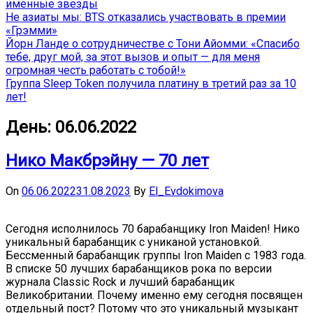
именные звёзды
Не азиаты мы: BTS отказались участвовать в премии
«Грэмми»
Йорн Ланде о сотрудничестве с Тони Айомми: «Спасибо
тебе, друг мой, за этот вызов и опыт — для меня
огромная честь работать с тобой!»
Группа Sleep Token получила платину в третий раз за 10
лет!
День:
06.06.2022
Нико Макбрэйну — 70 лет
On
06.06.2022
31.08.2023
By
El_Evdokimova
Сегодня исполнилось 70 барабанщику Iron Maiden! Нико
уникальный барабанщик с униканой установкой.
Бессменный барабанщик группы Iron Maiden с 1983 года.
В списке 50 лучших барабанщиков рока по версии
журнала Classic Rock и лучший барабанщик
Великобритании. Почему именно ему сегодня посвящен
отдельный пост? Потому что это уникальный музыкант