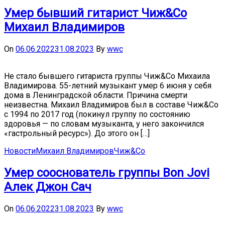
Умер бывший гитарист Чиж&Co
Михаил Владимиров
On
06.06.2022
31.08.2023
By
wwc
Не стало бывшего гитариста группы Чиж&Co Михаила
Владимирова. 55-летний музыкант умер 6 июня у себя
дома в Ленинградской области. Причина смерти
неизвестна. Михаил Владимиров был в составе Чиж&Co
с 1994 по 2017 год (покинул группу по состоянию
здоровья — по словам музыканта, у него закончился
«гастрольный ресурс»). До этого он […]
Новости
Михаил Владимиров
Чиж&Co
Умер сооснователь группы Bon Jovi
Алек Джон Сач
On
06.06.2022
31.08.2023
By
wwc