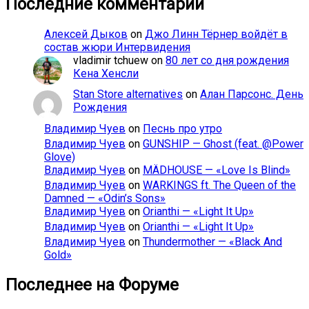
Последние комментарии
Алексей Дыков
on
Джо Линн Тёрнер войдёт в
состав жюри Интервидения
vladimir tchuew
on
80 лет со дня рождения
Кена Хенсли
Stan Store alternatives
on
Алан Парсонс. День
Рождения
Владимир Чуев
on
Песнь про утро
Владимир Чуев
on
GUNSHIP — Ghost (feat. @Power
Glove)
Владимир Чуев
on
MÄDHOUSE — «Love Is Blind»
Владимир Чуев
on
WARKINGS ft. The Queen of the
Damned — «Odin’s Sons»
Владимир Чуев
on
Orianthi — «Light It Up»
Владимир Чуев
on
Orianthi — «Light It Up»
Владимир Чуев
on
Thundermother — «Black And
Gold»
Последнее на Форуме