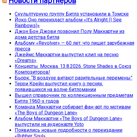
Новости партнёров
Скульптурную группу Битлз установили в Томске
Йоко Оно переиздаст альбом «It’s Alright (I See
Rainbows)»
Джон Бон Джови позвонил Полу Маккартни из
дома детства битла
Альбому «Revolver» — 60 лет: что пишет зарубежная
пресса
Джеймс Маккартни выпустил клип на песню
«Dreams»
Концерты. Москва. 13.8.2026. Stone Shades в Союз
Композиторов!
Бьорк: “В воздухе витают разительные перемены”
Терри Крейн выпустил книгу о песнях,
появившихся на волне битломании
Вышел справочник по коллекционным предметам
Битлз 1960-х годов
Команда Маккартни собирает фан-арт по мотивам
«The Boys of Dungeon Lane»
Альбом Маккартни «The Boys of Dungeon Lane»
выпустили на аудиокарте Yoto
Появились новые подробности о переиздании
«Rubber Soul»