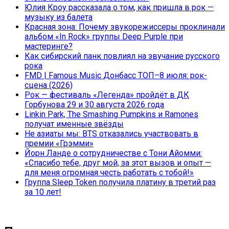
Юлия Кроу рассказала о том, как пришла в рок —
музыку из балета
Красная зона: Почему звукорежиссеры проклинали
альбом «In Rock» группы Deep Purple при
мастеринге?
Как сибирский панк повлиял на звучание русского
рока
FMD | Famous Music Донбасс ТОП–8 июля: рок-
сцена (2026)
Рок — фестиваль «Легенда» пройдёт в ДК
Горбунова 29 и 30 августа 2026 года
Linkin Park, The Smashing Pumpkins и Ramones
получат именные звёзды
Не азиаты мы: BTS отказались участвовать в
премии «Грэмми»
Йорн Ланде о сотрудничестве с Тони Айомми:
«Спасибо тебе, друг мой, за этот вызов и опыт —
для меня огромная честь работать с тобой!»
Группа Sleep Token получила платину в третий раз
за 10 лет!