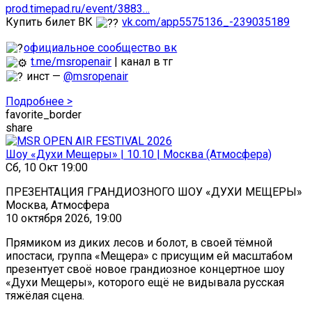
prod.timepad.ru/event/3883…
Купить билет ВК
vk.com/app5575136_-239035189
официальное сообщество вк
t.me/msropenair
| канал в тг
инст —
@msropenair
Подробнее >
favorite_border
share
Шоу «Духи Мещеры» | 10.10 | Москва (Атмосфера)
Сб, 10 Окт 19:00
ПРЕЗЕНТАЦИЯ ГРАНДИОЗНОГО ШОУ «ДУХИ МЕЩЕРЫ»
Москва, Атмосфера
10 октября 2026, 19:00
Прямиком из диких лесов и болот, в своей тёмной
ипостаси, группа «Мещера» с присущим ей масштабом
презентует своё новое грандиозное концертное шоу
«Духи Мещеры», которого ещё не видывала русская
тяжёлая сцена.