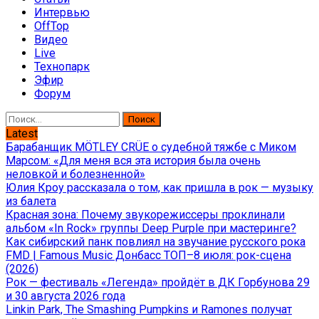
Интервью
OffTop
Видео
Live
Технопарк
Эфир
Форум
Найти:
Latest
Барабанщик MÖTLEY CRÜE о судебной тяжбе с Миком
Марсом: «Для меня вся эта история была очень
неловкой и болезненной»
Юлия Кроу рассказала о том, как пришла в рок — музыку
из балета
Красная зона: Почему звукорежиссеры проклинали
альбом «In Rock» группы Deep Purple при мастеринге?
Как сибирский панк повлиял на звучание русского рока
FMD | Famous Music Донбасс ТОП–8 июля: рок-сцена
(2026)
Рок — фестиваль «Легенда» пройдёт в ДК Горбунова 29
и 30 августа 2026 года
Linkin Park, The Smashing Pumpkins и Ramones получат