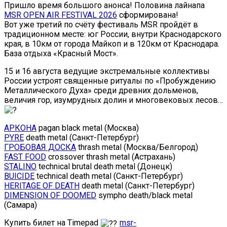
Пришло время большого анонса! Половина лайнапа
MSR OPEN AIR FESTIVAL 2026
сформирована!
Вот уже третий по счёту фестиваль MSR пройдёт в
традиционном месте: юг России, внутри Краснодарского
края, в 10км от города Майкоп и в 120км от Краснодара.
База отдыха «Красный Мост».
15 и 16 августа ведущие экстремальные коллективы
России устроят священные ритуалы по «Пробуждению
Металлического Духа» среди древних дольменов,
величия гор, изумрудных долин и многовековых лесов…
АРКОНА
pagan black metal (Москва)
PYRE
death metal (Санкт-Петербург)
ГРОБОВАЯ ДОСКА
thrash metal (Москва/Белгород)
FAST FOOD
crossover thrash metal (Астрахань)
STALINO
technical brutal death metal (Донецк)
BUICIDE
technical death metal (Санкт-Петербург)
HERITAGE OF DEATH
death metal (Санкт-Петербург)
DIMENSION OF DOOMED
sympho death/black metal
(Самара)
Купить билет на Timepad
msr-