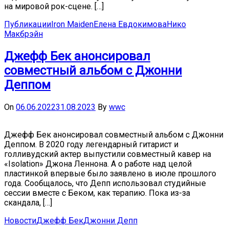
на мировой рок-сцене. […]
Публикации
Iron Maiden
Елена Евдокимова
Нико
Макбрэйн
Джефф Бек анонсировал
совместный альбом с Джонни
Деппом
On
06.06.2022
31.08.2023
By
wwc
Джефф Бек анонсировал совместный альбом с Джонни
Деппом. В 2020 году легендарный гитарист и
голливудский актер выпустили совместный кавер на
«Isolation» Джона Леннона. А о работе над целой
пластинкой впервые было заявлено в июле прошлого
года. Сообщалось, что Депп использовал студийные
сессии вместе с Беком, как терапию. Пока из-за
скандала, […]
Новости
Джефф Бек
Джонни Депп