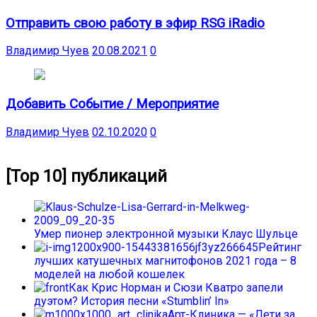
Отправить свою работу в эфир RSG iRadio
Владимир Чуев
20.08.2021
0
Добавить Событие / Мероприятие
Владимир Чуев
02.10.2020
0
[Top 10] публикаций
Умер пионер электронной музыки Клаус Шульце
Рейтинг
лучших катушечных магнитофонов 2021 года – 8
моделей на любой кошелек
Как Крис Норман и Сюзи Кватро запели
дуэтом? История песни «Stumblin’ In»
Арт-Клиника — «Лети за