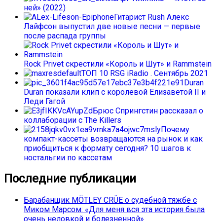
ней» (2022)
Гитарист Rush Алекс
Лайфсон выпустил две новые песни — первые
после распада группы
Rock Privet скрестили «Король и Шут» и Rammstein
ТОП 10 RSG iRadio . Сентябрь 2021
Duran
Duran показали клип с королевой Елизаветой II и
Леди Гагой
Брюс Спрингстин рассказал о
коллаборации с The Killers
Почему
компакт-кассеты возвращаются на рынок и как
приобщиться к формату сегодня? 10 шагов к
ностальгии по кассетам
Последние публикации
Барабанщик MÖTLEY CRÜE о судебной тяжбе с
Миком Марсом: «Для меня вся эта история была
очень неловкой и болезненной»