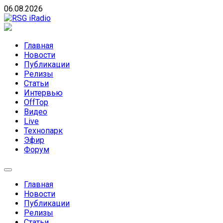
Skip
06.08.2026
to
content
RSG iRadio
RSG iRadio — Музыка различных музыкальных
направлений без возрастных ограничений
Главная
Новости
Публикации
Релизы
Статьи
Интервью
OffTop
Видео
Live
Технопарк
Эфир
Форум
Главная
Новости
Публикации
Релизы
Статьи