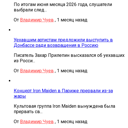
По итогам июня месяца 2026 года, слушатели
выбрали след...
От
Владимир Чуев
,
1 месяц назад
Уехавшим артистам предложили выступить в
Донбассе ради возвращения в Россию
Писатель Захар Прилепин высказался об уехавших
из Росси...
От
Владимир Чуев
,
1 месяц назад
Концерт Iron Maiden в Париже прервали из-за
жары
Культовая группа Iron Maiden вынуждена была
прервать св...
От
Владимир Чуев
,
1 месяц назад