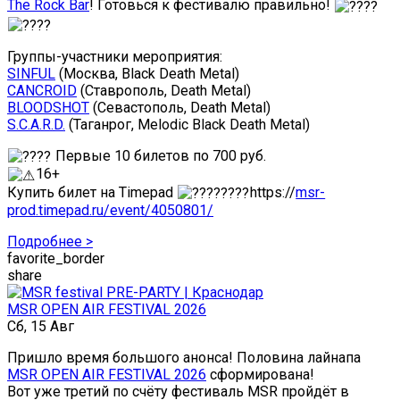
The Rock Bar
! Готовься к фестивалю правильно!
Группы-участники мероприятия:
SINFUL
(Москва, Black Death Metal)
CANCROID
(Ставрополь, Death Metal)
BLOODSHOT
(Севастополь, Death Metal)
S.C.A.R.D.
(Таганрог, Melodic Black Death Metal)
Первые 10 билетов по 700 руб.
16+
Купить билет на Timepad
https://
msr-
prod.timepad.ru/event/4050801/
Подробнее >
favorite_border
share
MSR OPEN AIR FESTIVAL 2026
Сб, 15 Авг
Пришло время большого анонса! Половина лайнапа
MSR OPEN AIR FESTIVAL 2026
сформирована!
Вот уже третий по счёту фестиваль MSR пройдёт в