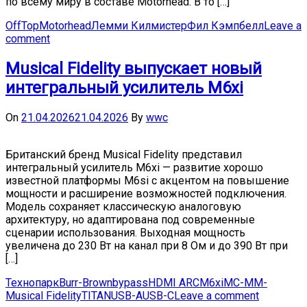
по всему миру в составе Motörhead. В то […]
OffTop
Motorhead
Лемми Килмистер
Фил Кэмпбелл
Leave a
comment
Musical Fidelity выпускает новый
интегральный усилитель M6xi
On
21.04.2026
21.04.2026
By
wwc
Британский бренд Musical Fidelity представил
интегральный усилитель M6xi — развитие хорошо
известной платформы M6si с акцентом на повышение
мощности и расширение возможностей подключения.
Модель сохраняет классическую аналоговую
архитектуру, но адаптирована под современные
сценарии использования. Выходная мощность
увеличена до 230 Вт на канал при 8 Ом и до 390 Вт при
[…]
Технопарк
Burr-Brown
bypass
HDMI ARC
M6xi
MC-
MM-
Musical Fidelity
TITAN
USB-A
USB-C
Leave a comment