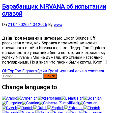
Барабанщик NIRVANA об испытании
славой
On
21.04.2026
21.04.2026
By
wwc
Дэйв Грол недавно в интервью Logan Sounds Off
рассказал о том, как боролся с тревогой во время
внезапного взлёта Nirvana к славе. Лидер Foo Fighters
вспомнил, что участники были не готовы к огромному
успеху Nirvana: «Мы не думали, что станем настолько
популярными. Но я знал, что песни были круты. Курт […]
OffTop
Foo Fighters
Дэйв Грол
Нирвана
Leave a comment
Найти:
Change language to