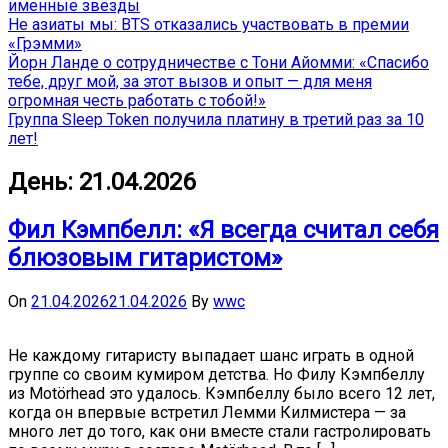
именные звёзды
Не азиаты мы: BTS отказались участвовать в премии
«Грэмми»
Йорн Ланде о сотрудничестве с Тони Айомми: «Спасибо
тебе, друг мой, за этот вызов и опыт — для меня
огромная честь работать с тобой!»
Группа Sleep Token получила платину в третий раз за 10
лет!
День:
21.04.2026
Фил Кэмпбелл: «Я всегда считал себя
блюзовым гитаристом»
On
21.04.2026
21.04.2026
By
wwc
Не каждому гитаристу выпадает шанс играть в одной
группе со своим кумиром детства. Но Филу Кэмпбеллу
из Motörhead это удалось. Кэмпбеллу было всего 12 лет,
когда он впервые встретил Лемми Килмистера — за
много лет до того, как они вместе стали гастролировать