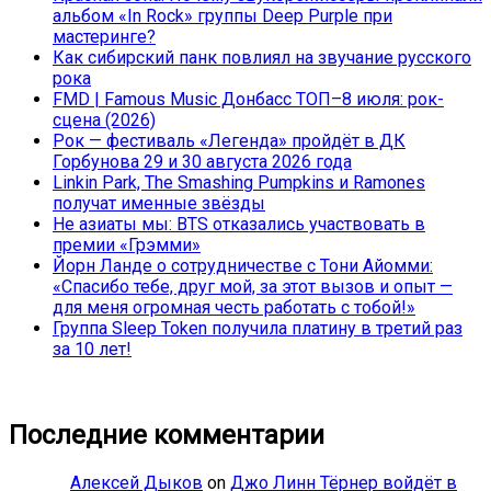
альбом «In Rock» группы Deep Purple при
мастеринге?
Как сибирский панк повлиял на звучание русского
рока
FMD | Famous Music Донбасс ТОП–8 июля: рок-
сцена (2026)
Рок — фестиваль «Легенда» пройдёт в ДК
Горбунова 29 и 30 августа 2026 года
Linkin Park, The Smashing Pumpkins и Ramones
получат именные звёзды
Не азиаты мы: BTS отказались участвовать в
премии «Грэмми»
Йорн Ланде о сотрудничестве с Тони Айомми:
«Спасибо тебе, друг мой, за этот вызов и опыт —
для меня огромная честь работать с тобой!»
Группа Sleep Token получила платину в третий раз
за 10 лет!
Последние комментарии
Алексей Дыков
on
Джо Линн Тёрнер войдёт в