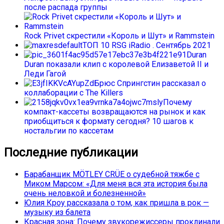
после распада группы
Rock Privet скрестили «Король и Шут» и Rammstein
ТОП 10 RSG iRadio . Сентябрь 2021
Duran
Duran показали клип с королевой Елизаветой II и
Леди Гагой
Брюс Спрингстин рассказал о
коллаборации с The Killers
Почему
компакт-кассеты возвращаются на рынок и как
приобщиться к формату сегодня? 10 шагов к
ностальгии по кассетам
Последние публикации
Барабанщик MÖTLEY CRÜE о судебной тяжбе с
Миком Марсом: «Для меня вся эта история была
очень неловкой и болезненной»
Юлия Кроу рассказала о том, как пришла в рок —
музыку из балета
Красная зона: Почему звукорежиссеры проклинали