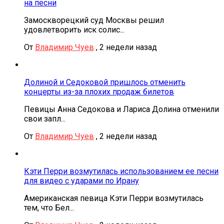
на песни
Замоскворецкий суд Москвы решил
удовлетворить иск солис...
От
Владимир Чуев
,
2 недели назад
Долиной и Седоковой пришлось отменить
концерты из-за плохих продаж билетов
Певицы Анна Седокова и Лариса Долина отменили
свои запл...
От
Владимир Чуев
,
2 недели назад
Кэти Перри возмутилась использованием ее песни
для видео с ударами по Ирану
Американская певица Кэти Перри возмутилась
тем, что Бел...