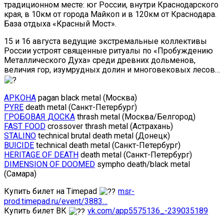
традиционном месте: юг России, внутри Краснодарского
края, в 10км от города Майкоп и в 120км от Краснодара.
База отдыха «Красный Мост».
15 и 16 августа ведущие экстремальные коллективы
России устроят священные ритуалы по «Пробуждению
Металлического Духа» среди древних дольменов,
величия гор, изумрудных долин и многовековых лесов…
АРКОНА
pagan black metal (Москва)
PYRE
death metal (Санкт-Петербург)
ГРОБОВАЯ ДОСКА
thrash metal (Москва/Белгород)
FAST FOOD
crossover thrash metal (Астрахань)
STALINO
technical brutal death metal (Донецк)
BUICIDE
technical death metal (Санкт-Петербург)
HERITAGE OF DEATH
death metal (Санкт-Петербург)
DIMENSION OF DOOMED
sympho death/black metal
(Самара)
Купить билет на Timepad
msr-
prod.timepad.ru/event/3883…
Купить билет ВК
vk.com/app5575136_-239035189