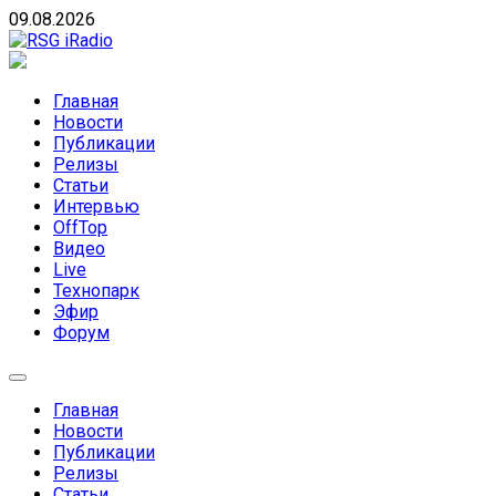
Skip
09.08.2026
to
content
RSG iRadio
RSG iRadio — Музыка различных музыкальных
направлений без возрастных ограничений
Главная
Новости
Публикации
Релизы
Статьи
Интервью
OffTop
Видео
Live
Технопарк
Эфир
Форум
Главная
Новости
Публикации
Релизы
Статьи