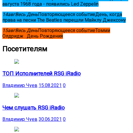
августа 1968 года - появились Led Zeppelin
14
авг
Весь День
Повторяющееся событие
День, когда
права на песни The Beatles перешли Майклу Джексону
15
авг
Весь День
Повторяющееся событие
Томми
Олдридж . День Рождения
Посетителям
ТОП Исполнителей RSG iRadio
Владимир Чуев
15.08.2021
0
Чем слушать RSG iRadio
Владимир Чуев
30.06.2021
0