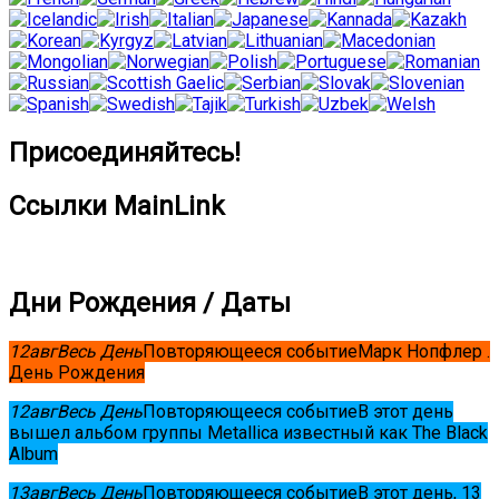
Присоединяйтесь!
Ссылки MainLink
Дни Рождения / Даты
12
авг
Весь День
Повторяющееся событие
Марк Нопфлер .
День Рождения
12
авг
Весь День
Повторяющееся событие
В этот день
вышел альбом группы Metallica известный как The Black
Album
13
авг
Весь День
Повторяющееся событие
В этот день, 13