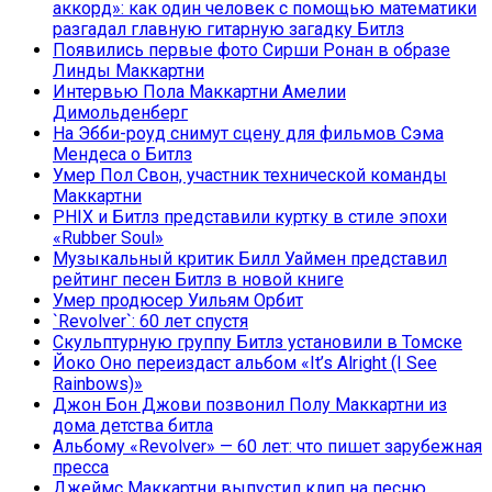
аккорд»: как один человек с помощью математики
разгадал главную гитарную загадку Битлз
Появились первые фото Сирши Ронан в образе
Линды Маккартни
Интервью Пола Маккартни Амелии
Димольденберг
На Эбби-роуд снимут сцену для фильмов Сэма
Мендеса о Битлз
Умер Пол Свон, участник технической команды
Маккартни
PHIX и Битлз представили куртку в стиле эпохи
«Rubber Soul»
Музыкальный критик Билл Уаймен представил
рейтинг песен Битлз в новой книге
Умер продюсер Уильям Орбит
`Revolver`: 60 лет спустя
Скульптурную группу Битлз установили в Томске
Йоко Оно переиздаст альбом «It’s Alright (I See
Rainbows)»
Джон Бон Джови позвонил Полу Маккартни из
дома детства битла
Альбому «Revolver» — 60 лет: что пишет зарубежная
пресса
Джеймс Маккартни выпустил клип на песню