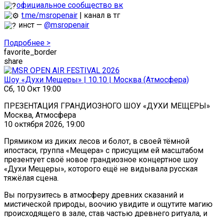
официальное сообщество вк
t.me/msropenair
| канал в тг
инст —
@msropenair
Подробнее >
favorite_border
share
Шоу «Духи Мещеры» | 10.10 | Москва (Атмосфера)
Сб, 10 Окт 19:00
ПРЕЗЕНТАЦИЯ ГРАНДИОЗНОГО ШОУ «ДУХИ МЕЩЕРЫ»
Москва, Атмосфера
10 октября 2026, 19:00
Прямиком из диких лесов и болот, в своей тёмной
ипостаси, группа «Мещера» с присущим ей масштабом
презентует своё новое грандиозное концертное шоу
«Духи Мещеры», которого ещё не видывала русская
тяжёлая сцена.
Вы погрузитесь в атмосферу древних сказаний и
мистической природы, воочию увидите и ощутите магию
происходящего в зале, став частью древнего ритуала, и