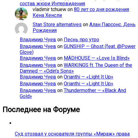
состав жюри Интервидения
vladimir tchuew
on
80 лет со дня рождения
Кена Хенсли
Stan Store alternatives
on
Алан Парсонс. День
Рождения
Владимир Чуев
on
Песнь про утро
Владимир Чуев
on
GUNSHIP — Ghost (feat. @Power
Glove)
Владимир Чуев
on
MÄDHOUSE — «Love Is Blind»
Владимир Чуев
on
WARKINGS ft. The Queen of the
Damned — «Odin’s Sons»
Владимир Чуев
on
Orianthi — «Light It Up»
Владимир Чуев
on
Orianthi — «Light It Up»
Владимир Чуев
on
Thundermother — «Black And
Gold»
Последнее на Форуме
Суд отозвал у основателя группы «Мираж» права