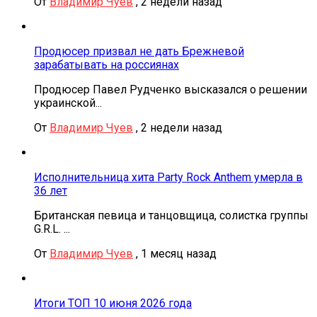
От
Владимир Чуев
,
2 недели назад
Продюсер призвал не дать Брежневой
зарабатывать на россиянах
Продюсер Павел Рудченко высказался о решении
украинской...
От
Владимир Чуев
,
2 недели назад
Исполнительница хита Party Rock Anthem умерла в
36 лет
Британская певица и танцовщица, солистка группы
G.R.L. ...
От
Владимир Чуев
,
1 месяц назад
Итоги ТОП 10 июня 2026 года