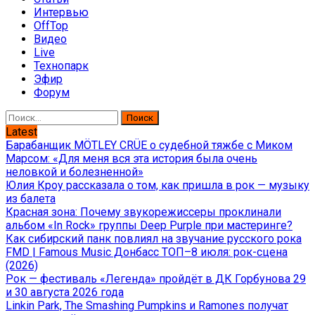
Интервью
OffTop
Видео
Live
Технопарк
Эфир
Форум
Найти:
Latest
Барабанщик MÖTLEY CRÜE о судебной тяжбе с Миком
Марсом: «Для меня вся эта история была очень
неловкой и болезненной»
Юлия Кроу рассказала о том, как пришла в рок — музыку
из балета
Красная зона: Почему звукорежиссеры проклинали
альбом «In Rock» группы Deep Purple при мастеринге?
Как сибирский панк повлиял на звучание русского рока
FMD | Famous Music Донбасс ТОП–8 июля: рок-сцена
(2026)
Рок — фестиваль «Легенда» пройдёт в ДК Горбунова 29
и 30 августа 2026 года
Linkin Park, The Smashing Pumpkins и Ramones получат