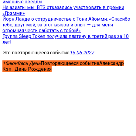
именные звёзды
Не азиаты мы: BTS отказались участвовать в премии
«Грэмми»
Йорн Ланде о сотрудничестве с Тони Айомми: «Спасибо
тебе, друг мой, за этот вызов и опыт — для меня
огромная честь работать с тобой!»
Группа Sleep Token получила платину в третий раз за 10
лет!
Это повторяющееся событие
15.06.2027
15
июн
Весь День
Повторяющееся событие
Александр
Кэп . День Рождения