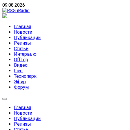
Skip
09.08.2026
to
content
RSG iRadio
RSG iRadio — Музыка различных музыкальных
направлений без возрастных ограничений
Главная
Новости
Публикации
Релизы
Статьи
Интервью
OffTop
Видео
Live
Технопарк
Эфир
Форум
Главная
Новости
Публикации
Релизы
Статьи