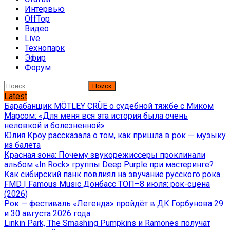
Интервью
OffTop
Видео
Live
Технопарк
Эфир
Форум
Найти:
Latest
Барабанщик MÖTLEY CRÜE о судебной тяжбе с Миком
Марсом: «Для меня вся эта история была очень
неловкой и болезненной»
Юлия Кроу рассказала о том, как пришла в рок — музыку
из балета
Красная зона: Почему звукорежиссеры проклинали
альбом «In Rock» группы Deep Purple при мастеринге?
Как сибирский панк повлиял на звучание русского рока
FMD | Famous Music Донбасс ТОП–8 июля: рок-сцена
(2026)
Рок — фестиваль «Легенда» пройдёт в ДК Горбунова 29
и 30 августа 2026 года
Linkin Park, The Smashing Pumpkins и Ramones получат