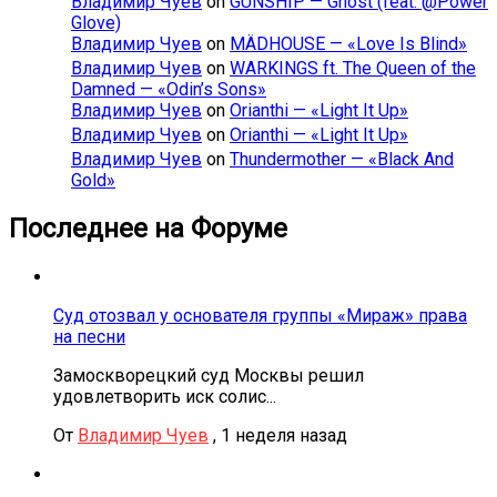
Владимир Чуев
on
GUNSHIP — Ghost (feat. @Power
Glove)
Владимир Чуев
on
MÄDHOUSE — «Love Is Blind»
Владимир Чуев
on
WARKINGS ft. The Queen of the
Damned — «Odin’s Sons»
Владимир Чуев
on
Orianthi — «Light It Up»
Владимир Чуев
on
Orianthi — «Light It Up»
Владимир Чуев
on
Thundermother — «Black And
Gold»
Последнее на Форуме
Суд отозвал у основателя группы «Мираж» права
на песни
Замоскворецкий суд Москвы решил
удовлетворить иск солис...
От
Владимир Чуев
,
1 неделя назад