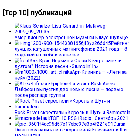
[Top 10] публикаций
Умер пионер электронной музыки Клаус Шульце
Рейтинг
лучших катушечных магнитофонов 2021 года – 8
моделей на любой кошелек
Как Крис Норман и Сюзи Кватро запели
дуэтом? История песни «Stumblin’ In»
Арт-Клиника — «Лети за
ней» (2022)
Гитарист Rush Алекс
Лайфсон выпустил две новые песни — первые
после распада группы
Rock Privet скрестили «Король и Шут» и Rammstein
ТОП 10 RSG iRadio . Сентябрь 2021
Duran
Duran показали клип с королевой Елизаветой II и
Леди Гагой