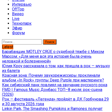
Интервью
OffTop
Видео
Live
Технопарк
Эфир
Форум
Найти:
Latest
Барабанщик MÖTLEY CRÜE о судебной тяжбе с Миком
Марсом: «Для меня вся эта история была очень
неловкой и болезненной»
Юлия Кроу рассказала о том, как пришла в рок — музыку
из балета
Красная зона: Почему звукорежиссеры проклинали
альбом «In Rock» группы Deep Purple при мастеринге?
Как сибирский панк повлиял на звучание русского рока
FMD | Famous Music Донбасс ТОП–8 июля: рок-сцена
(2026)
Рок — фестиваль «Легенда» пройдёт в ДК Горбунова 29
и 30 августа 2026 года
Linkin Park, The Smashing Pumpkins и Ramones получат