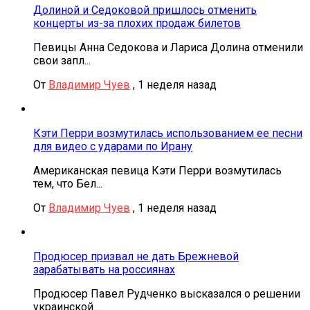
Долиной и Седоковой пришлось отменить
концерты из-за плохих продаж билетов
Певицы Анна Седокова и Лариса Долина отменили
свои запл...
От
Владимир Чуев
,
1 неделя назад
Кэти Перри возмутилась использованием ее песни
для видео с ударами по Ирану
Американская певица Кэти Перри возмутилась
тем, что Бел...
От
Владимир Чуев
,
1 неделя назад
Продюсер призвал не дать Брежневой
зарабатывать на россиянах
Продюсер Павел Рудченко высказался о решении
украинской...