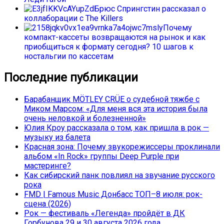
Брюс Спрингстин рассказал о
коллаборации с The Killers
Почему
компакт-кассеты возвращаются на рынок и как
приобщиться к формату сегодня? 10 шагов к
ностальгии по кассетам
Последние публикации
Барабанщик MÖTLEY CRÜE о судебной тяжбе с
Миком Марсом: «Для меня вся эта история была
очень неловкой и болезненной»
Юлия Кроу рассказала о том, как пришла в рок —
музыку из балета
Красная зона: Почему звукорежиссеры проклинали
альбом «In Rock» группы Deep Purple при
мастеринге?
Как сибирский панк повлиял на звучание русского
рока
FMD | Famous Music Донбасс ТОП–8 июля: рок-
сцена (2026)
Рок — фестиваль «Легенда» пройдёт в ДК
Горбунова 29 и 30 августа 2026 года