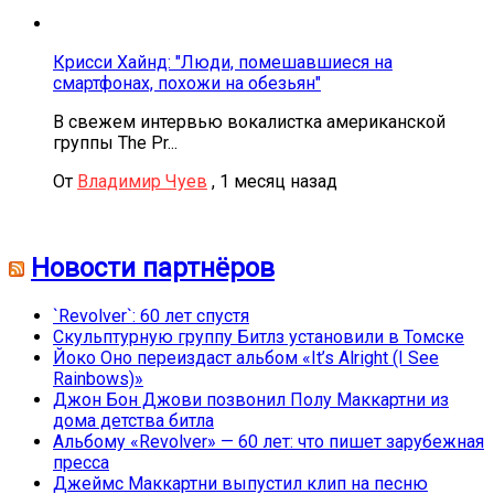
Крисси Хайнд: "Люди, помешавшиеся на
смартфонах, похожи на обезьян"
В свежем интервью вокалистка американской
группы The Pr...
От
Владимир Чуев
,
1 месяц назад
Новости партнёров
`Revolver`: 60 лет спустя
Скульптурную группу Битлз установили в Томске
Йоко Оно переиздаст альбом «It’s Alright (I See
Rainbows)»
Джон Бон Джови позвонил Полу Маккартни из
дома детства битла
Альбому «Revolver» — 60 лет: что пишет зарубежная
пресса
Джеймс Маккартни выпустил клип на песню