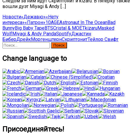
Следом за ним идут Скриптонит и kizaru. В пятерку также
вошли дуэт Miyagi & Andy […]
Новости
«Дежавю»
«Нету
интереса»
«Патрон»
10AGE
Astronaut In The Ocean
Bad
Bunny
Big Baby Tape
BTS
Cristal & МОЁТ
kizaru
Masked
Wolf
Miyagi & Andy Panda
Spotify
Джастин
Бибер
Дрейк
Моргенштерн
Скриптонит
Тейлор Свифт
Найти:
Change language to
Присоединяйтесь!