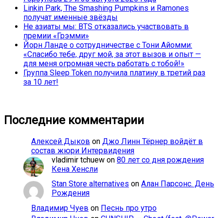
Linkin Park, The Smashing Pumpkins и Ramones
получат именные звёзды
Не азиаты мы: BTS отказались участвовать в
премии «Грэмми»
Йорн Ланде о сотрудничестве с Тони Айомми:
«Спасибо тебе, друг мой, за этот вызов и опыт —
для меня огромная честь работать с тобой!»
Группа Sleep Token получила платину в третий раз
за 10 лет!
Последние комментарии
Алексей Дыков
on
Джо Линн Тёрнер войдёт в
состав жюри Интервидения
vladimir tchuew
on
80 лет со дня рождения
Кена Хенсли
Stan Store alternatives
on
Алан Парсонс. День
Рождения
Владимир Чуев
on
Песнь про утро