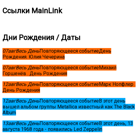
Ссылки MainLink
Дни Рождения / Даты
07
авг
Весь День
Повторяющееся событие
День
Рождения. Юлия Чечерина
07
авг
Весь День
Повторяющееся событие
Михаил
Горшенёв . День Рождения
12
авг
Весь День
Повторяющееся событие
Марк Нопфлер .
День Рождения
12
авг
Весь День
Повторяющееся событие
В этот день
вышел альбом группы Metallica известный как The Black
Album
13
авг
Весь День
Повторяющееся событие
В этот день, 13
августа 1968 года - появились Led Zeppelin