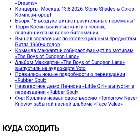
«Dreams»
Концерты. Москва. 13.8.2026. Stone Shades в Союз
Композиторов!
Бьорк: “В воздухе витают разительные перемены”
Терри Крейн выпустил книгу о песнях,
появившихся на волне битломании
Вышел справочник по коллекционным предметам
Битлз 1960-х годов
Команда Маккартни собирает фан-арт по мотивам
«The Boys of Dungeon Lane»
Альбом Маккартни «The Boys of Dungeon Lane»
выпустили на аудиокарте Yoto
Появились новые подробности о переиздании
«Rubber Soul»
Неизвестное демо Леннона «Little Girl» выпустят в
переиздании «Rubber Soul»
Фил Коллинз назвал свою версию «Tomorrow Never
Knows» забытой песней альбома «Face Value»
КУДА СХОДИТЬ