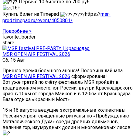
Первые 10 билетов по 700 руб.
16+
Купить билет на Timepad
https://
msr-
prod.timepad.ru/event/4050801/
Подробнее >
favorite_border
share
MSR OPEN AIR FESTIVAL 2026
Сб, 15 Авг
Пришло время большого анонса! Половина лайнапа
MSR OPEN AIR FESTIVAL 2026
сформирована!
Вот уже третий по счёту фестиваль MSR пройдёт в
традиционном месте: юг России, внутри Краснодарского
края, в 10км от города Майкоп и в 120км от Краснодара.
База отдыха «Красный Мост».
15 и 16 августа ведущие экстремальные коллективы
России устроят священные ритуалы по «Пробуждению
Металлического Духа» среди древних дольменов,
величия гор, изумрудных долин и многовековых лесов…