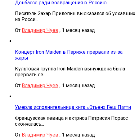
Донбассе ради возвращения в Россию
Писатель Захар Прилепин высказался об уехавших
из Росси...
От
Владимир Чуев
,
1 месяц назад
Концерт Iron Maiden в Париже прервали из-за
жары
Культовая группа Iron Maiden вынуждена была
прервать св...
От
Владимир Чуев
,
1 месяц назад
Умерла исполнительница хита «Этьен» Геш Патти
Французская певица и актриса Патрисия Порасс
скончалась...
От
Владимир Чуев
,
1 месяц назад