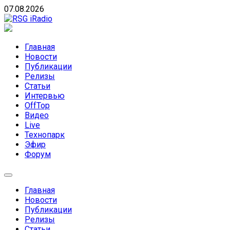
Skip
07.08.2026
to
content
RSG iRadio
RSG iRadio — Музыка различных музыкальных
направлений без возрастных ограничений
Главная
Новости
Публикации
Релизы
Статьи
Интервью
OffTop
Видео
Live
Технопарк
Эфир
Форум
Главная
Новости
Публикации
Релизы
Статьи