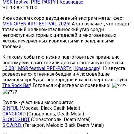
MSR festival PRE-PARTY | Краснодар
Чт, 13 Авг 10:00
Уже совсем скоро двухдневный экстрим метал-фест
MSR OPEN AIR FESTIVAL 2026
! А это означает, что грядет
тотальный цельнометаллический угар среди
неприступных горных цитаделей и многовековых
лесов, исчерченных извилистыми и затерянными
тропами…
К такому событию нужно подготовиться правильно,
поэтому мы приготовили для вас лютейшую препати
13.08 | MSR festival PRE-PARTY | Краснодар
! 13 августа
разверзнется огненная бездна и 4 ломовейшие
команды пробудят первородный хаос в чертогах клуба
The Rock Bar
! Готовься к фестивалю правильно!
Группы-участники мероприятия:
SINFUL
(Москва, Black Death Metal)
CANCROID
(Ставрополь, Death Metal)
BLOODSHOT
(Севастополь, Death Metal)
S.C.A.R.D.
(Таганрог, Melodic Black Death Metal)