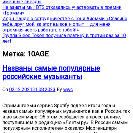
именные звёзды
Не азиаты мы: BTS отказались участвовать в премии
«Грэмми»
Йорн Ланде о сотрудничестве с Тони Айомми: «Спасибо
тебе, друг мой, за этот вызов и опыт — для меня
огромная честь работать с тобой!»
Группа Sleep Token получила платину в третий раз за 10
лет!
Метка:
10AGE
Названы самые популярные
российские музыканты
On
02.12.2021
31.08.2023
By
wwc
Стриминговый сервис Spotify подвел итоги года и
назвал самых популярных музыкантов как в России, так
и во всем мире. Об этом сообщается в пресс-релизе,
поступившем в редакцию «Ленты.ру». В России самым
популярным исполнителем оказался Моргенштерн.