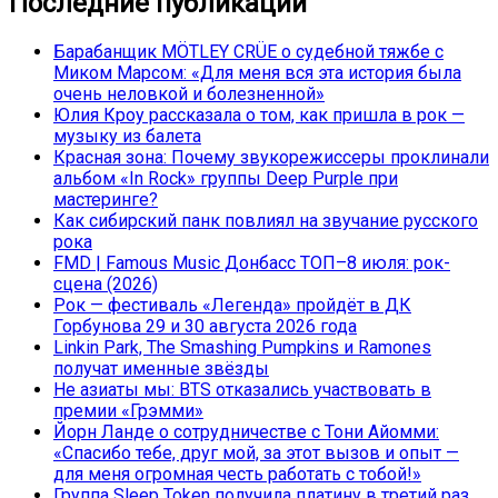
Последние публикации
Барабанщик MÖTLEY CRÜE о судебной тяжбе с
Миком Марсом: «Для меня вся эта история была
очень неловкой и болезненной»
Юлия Кроу рассказала о том, как пришла в рок —
музыку из балета
Красная зона: Почему звукорежиссеры проклинали
альбом «In Rock» группы Deep Purple при
мастеринге?
Как сибирский панк повлиял на звучание русского
рока
FMD | Famous Music Донбасс ТОП–8 июля: рок-
сцена (2026)
Рок — фестиваль «Легенда» пройдёт в ДК
Горбунова 29 и 30 августа 2026 года
Linkin Park, The Smashing Pumpkins и Ramones
получат именные звёзды
Не азиаты мы: BTS отказались участвовать в
премии «Грэмми»
Йорн Ланде о сотрудничестве с Тони Айомми:
«Спасибо тебе, друг мой, за этот вызов и опыт —
для меня огромная честь работать с тобой!»
Группа Sleep Token получила платину в третий раз