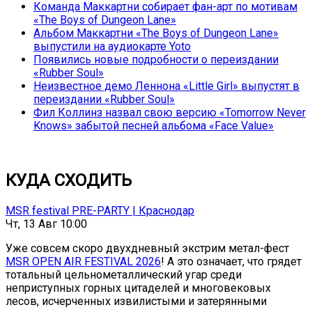
Команда Маккартни собирает фан-арт по мотивам
«The Boys of Dungeon Lane»
Альбом Маккартни «The Boys of Dungeon Lane»
выпустили на аудиокарте Yoto
Появились новые подробности о переиздании
«Rubber Soul»
Неизвестное демо Леннона «Little Girl» выпустят в
переиздании «Rubber Soul»
Фил Коллинз назвал свою версию «Tomorrow Never
Knows» забытой песней альбома «Face Value»
КУДА СХОДИТЬ
MSR festival PRE-PARTY | Краснодар
Чт, 13 Авг 10:00
Уже совсем скоро двухдневный экстрим метал-фест
MSR OPEN AIR FESTIVAL 2026
! А это означает, что грядет
тотальный цельнометаллический угар среди
неприступных горных цитаделей и многовековых
лесов, исчерченных извилистыми и затерянными