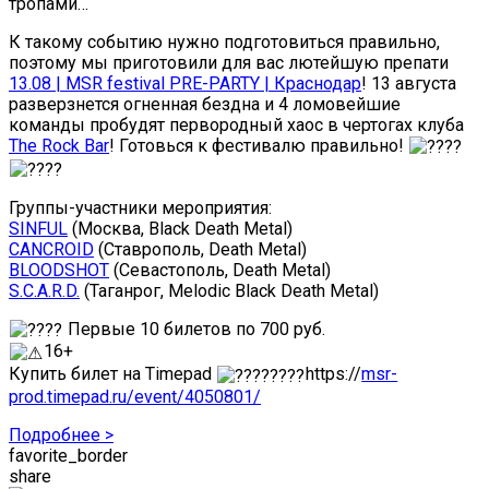
тропами…
К такому событию нужно подготовиться правильно,
поэтому мы приготовили для вас лютейшую препати
13.08 | MSR festival PRE-PARTY | Краснодар
! 13 августа
разверзнется огненная бездна и 4 ломовейшие
команды пробудят первородный хаос в чертогах клуба
The Rock Bar
! Готовься к фестивалю правильно!
Группы-участники мероприятия:
SINFUL
(Москва, Black Death Metal)
CANCROID
(Ставрополь, Death Metal)
BLOODSHOT
(Севастополь, Death Metal)
S.C.A.R.D.
(Таганрог, Melodic Black Death Metal)
Первые 10 билетов по 700 руб.
16+
Купить билет на Timepad
https://
msr-
prod.timepad.ru/event/4050801/
Подробнее >
favorite_border
share