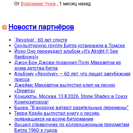
От
Владимир Чуев
,
1 месяц назад
Новости партнёров
`Revolver`: 60 лет спустя
Скульптурную группу Битлз установили в Томске
Йоко Оно переиздаст альбом «It’s Alright (I See
Rainbows)»
Джон Бон Джови позвонил Полу Маккартни из
дома детства битла
Альбому «Revolver» — 60 лет: что пишет зарубежная
пресса
Джеймс Маккартни выпустил клип на песню
«Dreams»
Концерты. Москва. 13.8.2026. Stone Shades в Союз
Композиторов!
Бьорк: “В воздухе витают разительные перемены”
Терри Крейн выпустил книгу о песнях,
появившихся на волне битломании
Вышел справочник по коллекционным предметам
Битлз 1960-х годов