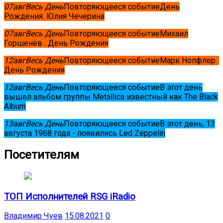
07
авг
Весь День
Повторяющееся событие
День
Рождения. Юлия Чечерина
07
авг
Весь День
Повторяющееся событие
Михаил
Горшенёв . День Рождения
12
авг
Весь День
Повторяющееся событие
Марк Нопфлер .
День Рождения
12
авг
Весь День
Повторяющееся событие
В этот день
вышел альбом группы Metallica известный как The Black
Album
13
авг
Весь День
Повторяющееся событие
В этот день, 13
августа 1968 года - появились Led Zeppelin
Посетителям
ТОП Исполнителей RSG iRadio
Владимир Чуев
15.08.2021
0