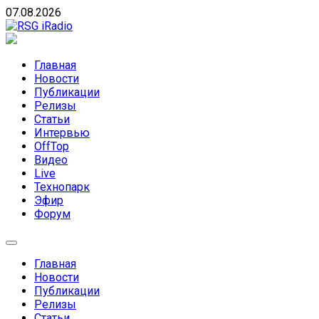
Skip
07.08.2026
to
content
RSG iRadio
RSG iRadio — Музыка различных музыкальных
направлений без возрастных ограничений
Главная
Новости
Публикации
Релизы
Статьи
Интервью
OffTop
Видео
Live
Технопарк
Эфир
Форум
Главная
Новости
Публикации
Релизы
Статьи