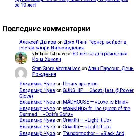
за 10 лет!
Последние комментарии
Алексей Дыков
on
Джо Линн Тёрнер войдёт в
состав жюри Интервидения
vladimir tchuew
on
80 лет со дня рождения
Кена Хенсли
Stan Store alternatives
on
Алан Парсонс. День
Рождения
Владимир Чуев
on
Песнь про утро
Владимир Чуев
on
GUNSHIP — Ghost (feat. @Power
Glove)
Владимир Чуев
on
MÄDHOUSE — «Love Is Blind»
Владимир Чуев
on
WARKINGS ft. The Queen of the
Damned — «Odin’s Sons»
Владимир Чуев
on
Orianthi — «Light It Up»
Владимир Чуев
on
Orianthi — «Light It Up»
Владимир Чуев
on
Thundermother — «Black And