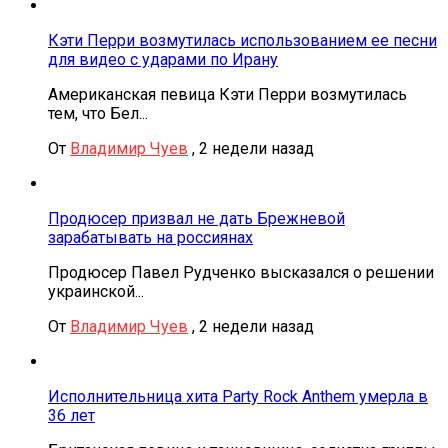
Кэти Перри возмутилась использованием ее песни
для видео с ударами по Ирану
Американская певица Кэти Перри возмутилась
тем, что Бел...
От
Владимир Чуев
,
2 недели назад
Продюсер призвал не дать Брежневой
зарабатывать на россиянах
Продюсер Павел Рудченко высказался о решении
украинской...
От
Владимир Чуев
,
2 недели назад
Исполнительница хита Party Rock Anthem умерла в
36 лет