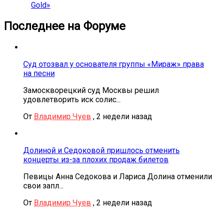
Gold»
Последнее на Форуме
Суд отозвал у основателя группы «Мираж» права
на песни
Замоскворецкий суд Москвы решил
удовлетворить иск солис...
От
Владимир Чуев
,
2 недели назад
Долиной и Седоковой пришлось отменить
концерты из-за плохих продаж билетов
Певицы Анна Седокова и Лариса Долина отменили
свои запл...
От
Владимир Чуев
,
2 недели назад