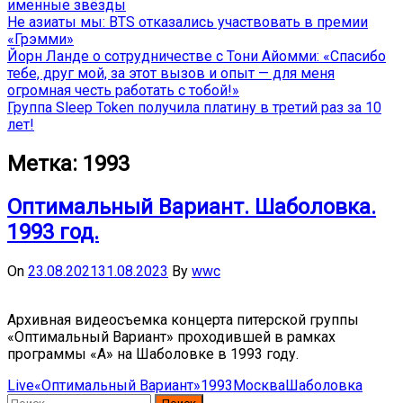
именные звёзды
Не азиаты мы: BTS отказались участвовать в премии
«Грэмми»
Йорн Ланде о сотрудничестве с Тони Айомми: «Спасибо
тебе, друг мой, за этот вызов и опыт — для меня
огромная честь работать с тобой!»
Группа Sleep Token получила платину в третий раз за 10
лет!
Метка:
1993
Оптимальный Вариант. Шаболовка.
1993 год.
On
23.08.2021
31.08.2023
By
wwc
Архивная видеосъемка концерта питерской группы
«Оптимальный Вариант» проходившей в рамках
программы «А» на Шаболовке в 1993 году.
Live
«Оптимальный Вариант»
1993
Москва
Шаболовка
Найти: