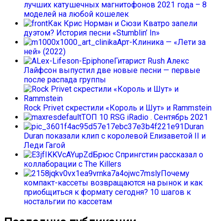
лучших катушечных магнитофонов 2021 года – 8
моделей на любой кошелек
Как Крис Норман и Сюзи Кватро запели
дуэтом? История песни «Stumblin’ In»
Арт-Клиника — «Лети за
ней» (2022)
Гитарист Rush Алекс
Лайфсон выпустил две новые песни — первые
после распада группы
Rock Privet скрестили «Король и Шут» и Rammstein
ТОП 10 RSG iRadio . Сентябрь 2021
Duran
Duran показали клип с королевой Елизаветой II и
Леди Гагой
Брюс Спрингстин рассказал о
коллаборации с The Killers
Почему
компакт-кассеты возвращаются на рынок и как
приобщиться к формату сегодня? 10 шагов к
ностальгии по кассетам