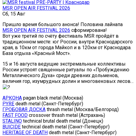
MSR OPEN AIR FESTIVAL 2026
Сб, 15 Авг
Пришло время большого анонса! Половина лайнапа
MSR OPEN AIR FESTIVAL 2026
сформирована!
Вот уже третий по счёту фестиваль MSR пройдёт в
традиционном месте: юг России, внутри Краснодарского
края, в 10км от города Майкоп и в 120км от Краснодара.
База отдыха «Красный Мост».
15 и 16 августа ведущие экстремальные коллективы
России устроят священные ритуалы по «Пробуждению
Металлического Духа» среди древних дольменов,
величия гор, изумрудных долин и многовековых лесов…
АРКОНА
pagan black metal (Москва)
PYRE
death metal (Санкт-Петербург)
ГРОБОВАЯ ДОСКА
thrash metal (Москва/Белгород)
FAST FOOD
crossover thrash metal (Астрахань)
STALINO
technical brutal death metal (Донецк)
BUICIDE
technical death metal (Санкт-Петербург)
HERITAGE OF DEATH
death metal (Санкт-Петербург)