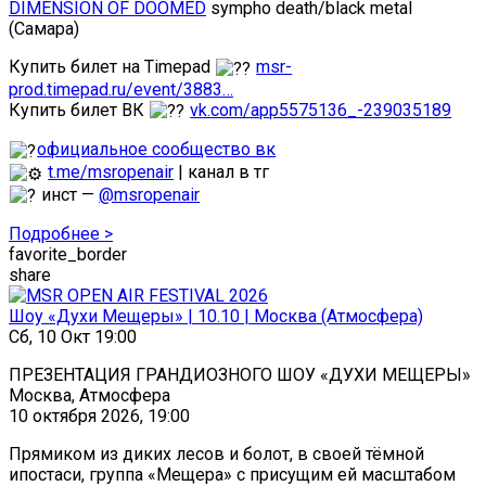
DIMENSION OF DOOMED
sympho death/black metal
(Самара)
Купить билет на Timepad
msr-
prod.timepad.ru/event/3883…
Купить билет ВК
vk.com/app5575136_-239035189
официальное сообщество вк
t.me/msropenair
| канал в тг
инст —
@msropenair
Подробнее >
favorite_border
share
Шоу «Духи Мещеры» | 10.10 | Москва (Атмосфера)
Сб, 10 Окт 19:00
ПРЕЗЕНТАЦИЯ ГРАНДИОЗНОГО ШОУ «ДУХИ МЕЩЕРЫ»
Москва, Атмосфера
10 октября 2026, 19:00
Прямиком из диких лесов и болот, в своей тёмной
ипостаси, группа «Мещера» с присущим ей масштабом