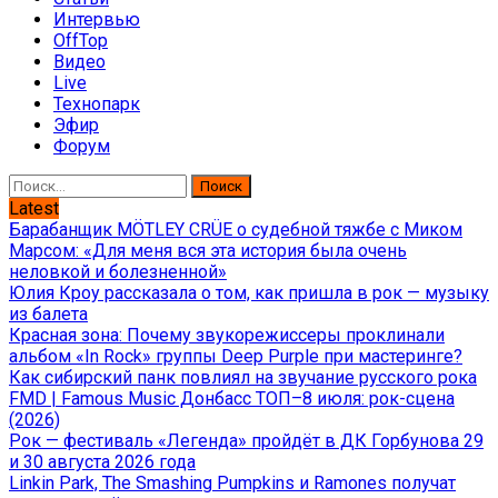
Интервью
OffTop
Видео
Live
Технопарк
Эфир
Форум
Найти:
Latest
Барабанщик MÖTLEY CRÜE о судебной тяжбе с Миком
Марсом: «Для меня вся эта история была очень
неловкой и болезненной»
Юлия Кроу рассказала о том, как пришла в рок — музыку
из балета
Красная зона: Почему звукорежиссеры проклинали
альбом «In Rock» группы Deep Purple при мастеринге?
Как сибирский панк повлиял на звучание русского рока
FMD | Famous Music Донбасс ТОП–8 июля: рок-сцена
(2026)
Рок — фестиваль «Легенда» пройдёт в ДК Горбунова 29
и 30 августа 2026 года
Linkin Park, The Smashing Pumpkins и Ramones получат