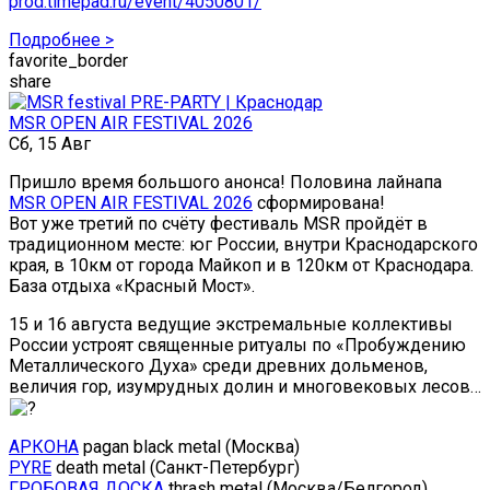
prod.timepad.ru/event/4050801/
Подробнее >
favorite_border
share
MSR OPEN AIR FESTIVAL 2026
Сб, 15 Авг
Пришло время большого анонса! Половина лайнапа
MSR OPEN AIR FESTIVAL 2026
сформирована!
Вот уже третий по счёту фестиваль MSR пройдёт в
традиционном месте: юг России, внутри Краснодарского
края, в 10км от города Майкоп и в 120км от Краснодара.
База отдыха «Красный Мост».
15 и 16 августа ведущие экстремальные коллективы
России устроят священные ритуалы по «Пробуждению
Металлического Духа» среди древних дольменов,
величия гор, изумрудных долин и многовековых лесов…
АРКОНА
pagan black metal (Москва)
PYRE
death metal (Санкт-Петербург)
ГРОБОВАЯ ДОСКА
thrash metal (Москва/Белгород)