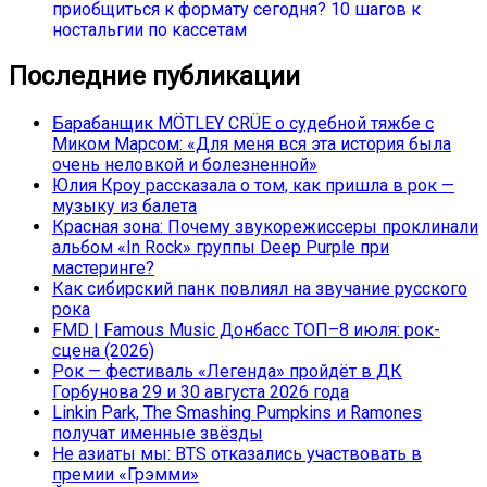
приобщиться к формату сегодня? 10 шагов к
ностальгии по кассетам
Последние публикации
Барабанщик MÖTLEY CRÜE о судебной тяжбе с
Миком Марсом: «Для меня вся эта история была
очень неловкой и болезненной»
Юлия Кроу рассказала о том, как пришла в рок —
музыку из балета
Красная зона: Почему звукорежиссеры проклинали
альбом «In Rock» группы Deep Purple при
мастеринге?
Как сибирский панк повлиял на звучание русского
рока
FMD | Famous Music Донбасс ТОП–8 июля: рок-
сцена (2026)
Рок — фестиваль «Легенда» пройдёт в ДК
Горбунова 29 и 30 августа 2026 года
Linkin Park, The Smashing Pumpkins и Ramones
получат именные звёзды
Не азиаты мы: BTS отказались участвовать в
премии «Грэмми»