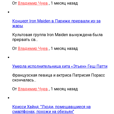
От
Владимир Чуев
,
1 месяц назад
Концерт Iron Maiden в Париже прервали из-за
жары
Культовая группа Iron Maiden вынуждена была
прервать св...
От
Владимир Чуев
,
1 месяц назад
Умерла исполнительница хита «Этьен» Геш Патти
Французская певица и актриса Патрисия Порасс
скончалась...
От
Владимир Чуев
,
1 месяц назад
Крисси Хайнд: "Люди, помешавшиеся на
смартфонах, похожи на обезьян"