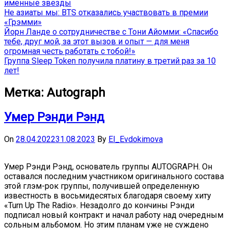
именные звёзды
Не азиаты мы: BTS отказались участвовать в премии
«Грэмми»
Йорн Ланде о сотрудничестве с Тони Айомми: «Спасибо
тебе, друг мой, за этот вызов и опыт — для меня
огромная честь работать с тобой!»
Группа Sleep Token получила платину в третий раз за 10
лет!
Метка:
Autograph
Умер Рэнди Рэнд
On
28.04.2022
31.08.2023
By
El_Evdokimova
Умер Рэнди Рэнд, основатель группы AUTOGRAPH. Он
оставался последним участником оригинального состава
этой глэм-рок группы, получившей определенную
известность в восьмидесятых благодаря своему хиту
«Turn Up The Radio». Незадолго до кончины Рэнди
подписал новый контракт и начал работу над очередным
сольным альбомом. Но этим планам уже не суждено