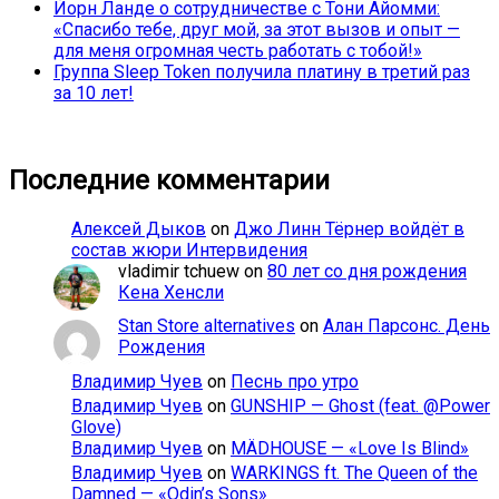
Йорн Ланде о сотрудничестве с Тони Айомми:
«Спасибо тебе, друг мой, за этот вызов и опыт —
для меня огромная честь работать с тобой!»
Группа Sleep Token получила платину в третий раз
за 10 лет!
Последние комментарии
Алексей Дыков
on
Джо Линн Тёрнер войдёт в
состав жюри Интервидения
vladimir tchuew
on
80 лет со дня рождения
Кена Хенсли
Stan Store alternatives
on
Алан Парсонс. День
Рождения
Владимир Чуев
on
Песнь про утро
Владимир Чуев
on
GUNSHIP — Ghost (feat. @Power
Glove)
Владимир Чуев
on
MÄDHOUSE — «Love Is Blind»
Владимир Чуев
on
WARKINGS ft. The Queen of the
Damned — «Odin’s Sons»