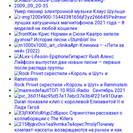
Умер пионер электронной музыки Клаус Шульце
Рейтинг
лучших катушечных магнитофонов 2021 года – 8
моделей на любой кошелек
Как Крис Норман и Сюзи Кватро запели
дуэтом? История песни «Stumblin’ In»
Арт-Клиника — «Лети за
ней» (2022)
Гитарист Rush Алекс
Лайфсон выпустил две новые песни — первые
после распада группы
Rock Privet скрестили «Король и Шут» и Rammstein
ТОП 10 RSG iRadio . Сентябрь 2021
Duran
Duran показали клип с королевой Елизаветой II и
Леди Гагой
Брюс Спрингстин рассказал о
коллаборации с The Killers
Почему
компакт-кассеты возвращаются на рынок и как