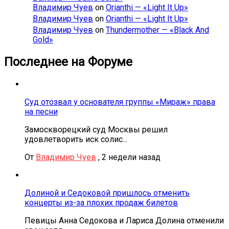
Владимир Чуев
on
Orianthi — «Light It Up»
Владимир Чуев
on
Orianthi — «Light It Up»
Владимир Чуев
on
Thundermother — «Black And
Gold»
Последнее на Форуме
Суд отозвал у основателя группы «Мираж» права
на песни
Замоскворецкий суд Москвы решил
удовлетворить иск солис...
От
Владимир Чуев
,
2 недели назад
Долиной и Седоковой пришлось отменить
концерты из-за плохих продаж билетов
Певицы Анна Седокова и Лариса Долина отменили