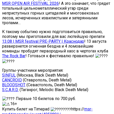
MSR OPEN AIR FESTIVAL 2026
! А это означает, что грядет
тотальный цельнометаллический угар среди
неприступных горных цитаделей и многовековых
лесов, исчерченных извилистыми и затерянными
тропами…
К такому событию нужно подготовиться правильно,
поэтому мы приготовили для вас лютейшую препати
13.08 | MSR festival PRE-PARTY | Краснодар
! 13 августа
разверзнется огненная бездна и 4 ломовейшие
команды пробудят первородный хаос в чертогах клуба
The Rock Bar
! Готовься к фестивалю правильно!
Группы-участники мероприятия:
SINFUL
(Москва, Black Death Metal)
CANCROID
(Ставрополь, Death Metal)
BLOODSHOT
(Севастополь, Death Metal)
S.C.A.R.D.
(Таганрог, Melodic Black Death Metal)
Первые 10 билетов по 700 руб.
16+
Купить билет на Timepad
https://
msr-