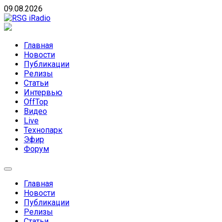
Skip
09.08.2026
to
content
RSG iRadio
RSG iRadio — Музыка различных музыкальных
направлений без возрастных ограничений
Главная
Новости
Публикации
Релизы
Статьи
Интервью
OffTop
Видео
Live
Технопарк
Эфир
Форум
Главная
Новости
Публикации
Релизы
Статьи