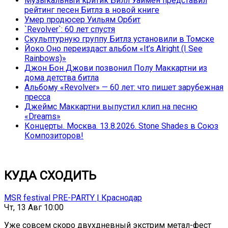
Музыкальный критик Билл Уаймен представил
рейтинг песен Битлз в новой книге
Умер продюсер Уильям Орбит
`Revolver`: 60 лет спустя
Скульптурную группу Битлз установили в Томске
Йоко Оно переиздаст альбом «It’s Alright (I See
Rainbows)»
Джон Бон Джови позвонил Полу Маккартни из
дома детства битла
Альбому «Revolver» — 60 лет: что пишет зарубежная
пресса
Джеймс Маккартни выпустил клип на песню
«Dreams»
Концерты. Москва. 13.8.2026. Stone Shades в Союз
Композиторов!
КУДА СХОДИТЬ
MSR festival PRE-PARTY | Краснодар
Чт, 13 Авг 10:00
Уже совсем скоро двухдневный экстрим метал-фест