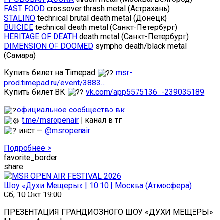
FAST FOOD
crossover thrash metal (Астрахань)
STALINO
technical brutal death metal (Донецк)
BUICIDE
technical death metal (Санкт-Петербург)
HERITAGE OF DEATH
death metal (Санкт-Петербург)
DIMENSION OF DOOMED
sympho death/black metal
(Самара)
Купить билет на Timepad
msr-
prod.timepad.ru/event/3883…
Купить билет ВК
vk.com/app5575136_-239035189
официальное сообщество вк
t.me/msropenair
| канал в тг
инст —
@msropenair
Подробнее >
favorite_border
share
Шоу «Духи Мещеры» | 10.10 | Москва (Атмосфера)
Сб, 10 Окт 19:00
ПРЕЗЕНТАЦИЯ ГРАНДИОЗНОГО ШОУ «ДУХИ МЕЩЕРЫ»