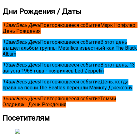
Дни Рождения / Даты
12
авг
Весь День
Повторяющееся событие
Марк Нопфлер .
День Рождения
12
авг
Весь День
Повторяющееся событие
В этот день
вышел альбом группы Metallica известный как The Black
Album
13
авг
Весь День
Повторяющееся событие
В этот день, 13
августа 1968 года - появились Led Zeppelin
14
авг
Весь День
Повторяющееся событие
День, когда
права на песни The Beatles перешли Майклу Джексону
15
авг
Весь День
Повторяющееся событие
Томми
Олдридж . День Рождения
Посетителям