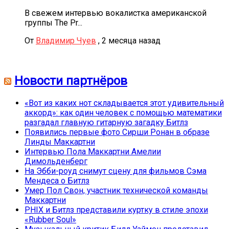
В свежем интервью вокалистка американской
группы The Pr...
От
Владимир Чуев
,
2 месяца назад
Новости партнёров
«Вот из каких нот складывается этот удивительный
аккорд»: как один человек с помощью математики
разгадал главную гитарную загадку Битлз
Появились первые фото Сирши Ронан в образе
Линды Маккартни
Интервью Пола Маккартни Амелии
Димольденберг
На Эбби-роуд снимут сцену для фильмов Сэма
Мендеса о Битлз
Умер Пол Свон, участник технической команды
Маккартни
PHIX и Битлз представили куртку в стиле эпохи
«Rubber Soul»