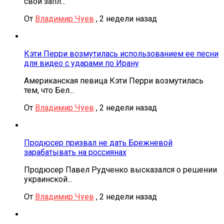
свои запл...
От
Владимир Чуев
,
2 недели назад
Кэти Перри возмутилась использованием ее песни
для видео с ударами по Ирану
Американская певица Кэти Перри возмутилась
тем, что Бел...
От
Владимир Чуев
,
2 недели назад
Продюсер призвал не дать Брежневой
зарабатывать на россиянах
Продюсер Павел Рудченко высказался о решении
украинской...
От
Владимир Чуев
,
2 недели назад