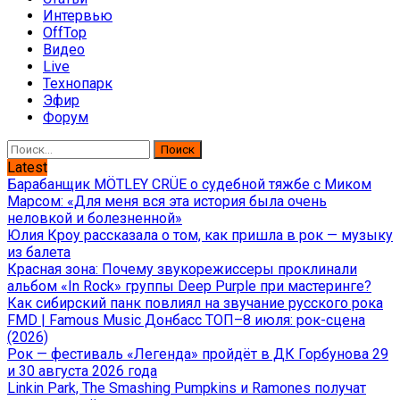
Интервью
OffTop
Видео
Live
Технопарк
Эфир
Форум
Найти:
Latest
Барабанщик MÖTLEY CRÜE о судебной тяжбе с Миком
Марсом: «Для меня вся эта история была очень
неловкой и болезненной»
Юлия Кроу рассказала о том, как пришла в рок — музыку
из балета
Красная зона: Почему звукорежиссеры проклинали
альбом «In Rock» группы Deep Purple при мастеринге?
Как сибирский панк повлиял на звучание русского рока
FMD | Famous Music Донбасс ТОП–8 июля: рок-сцена
(2026)
Рок — фестиваль «Легенда» пройдёт в ДК Горбунова 29
и 30 августа 2026 года
Linkin Park, The Smashing Pumpkins и Ramones получат