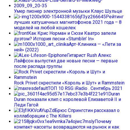
Умер пионер электронной музыки Клаус Шульце
Рейтинг
лучших катушечных магнитофонов 2021 года – 8
моделей на любой кошелек
Как Крис Норман и Сюзи Кватро запели
дуэтом? История песни «Stumblin’ In»
Арт-Клиника — «Лети за
ней» (2022)
Гитарист Rush Алекс
Лайфсон выпустил две новые песни — первые
после распада группы
Rock Privet скрестили «Король и Шут» и Rammstein
ТОП 10 RSG iRadio . Сентябрь 2021
Duran
Duran показали клип с королевой Елизаветой II и
Леди Гагой
Брюс Спрингстин рассказал о
коллаборации с The Killers
Почему
компакт-кассеты возвращаются на рынок и как