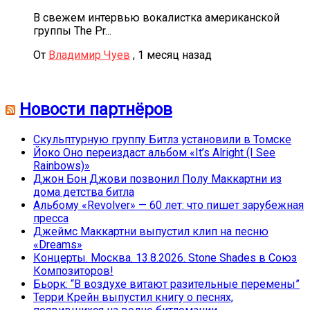
В свежем интервью вокалистка американской
группы The Pr...
От
Владимир Чуев
,
1 месяц назад
Новости партнёров
Скульптурную группу Битлз установили в Томске
Йоко Оно переиздаст альбом «It’s Alright (I See
Rainbows)»
Джон Бон Джови позвонил Полу Маккартни из
дома детства битла
Альбому «Revolver» — 60 лет: что пишет зарубежная
пресса
Джеймс Маккартни выпустил клип на песню
«Dreams»
Концерты. Москва. 13.8.2026. Stone Shades в Союз
Композиторов!
Бьорк: “В воздухе витают разительные перемены”
Терри Крейн выпустил книгу о песнях,