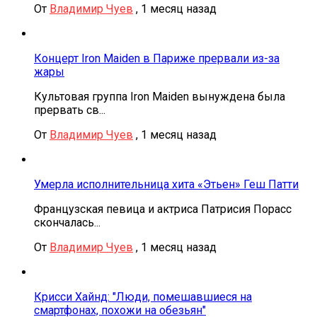
От
Владимир Чуев
,
1 месяц назад
Концерт Iron Maiden в Париже прервали из-за
жары
Культовая группа Iron Maiden вынуждена была
прервать св...
От
Владимир Чуев
,
1 месяц назад
Умерла исполнительница хита «Этьен» Геш Патти
Французская певица и актриса Патрисия Порасс
скончалась...
От
Владимир Чуев
,
1 месяц назад
Крисси Хайнд: "Люди, помешавшиеся на
смартфонах, похожи на обезьян"