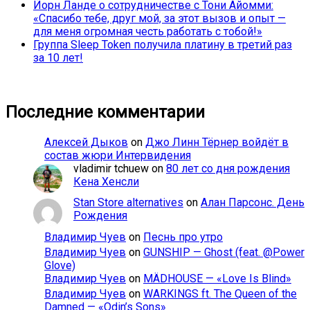
Йорн Ланде о сотрудничестве с Тони Айомми:
«Спасибо тебе, друг мой, за этот вызов и опыт —
для меня огромная честь работать с тобой!»
Группа Sleep Token получила платину в третий раз
за 10 лет!
Последние комментарии
Алексей Дыков
on
Джо Линн Тёрнер войдёт в
состав жюри Интервидения
vladimir tchuew
on
80 лет со дня рождения
Кена Хенсли
Stan Store alternatives
on
Алан Парсонс. День
Рождения
Владимир Чуев
on
Песнь про утро
Владимир Чуев
on
GUNSHIP — Ghost (feat. @Power
Glove)
Владимир Чуев
on
MÄDHOUSE — «Love Is Blind»
Владимир Чуев
on
WARKINGS ft. The Queen of the
Damned — «Odin’s Sons»