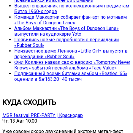
появившихся на волне битломании
Вышел справочник по коллекционным предметам
Битлз 1960-х годов
Команда Маккартни собирает фан-арт по мотивам
«The Boys of Dungeon Lane»
Альбом Маккартни «The Boys of Dungeon Lane»
выпустили на аудиокарте Yoto
Появились новые подробности о переиздании
«Rubber Soul»
Неизвестное демо Леннона «Little Girl» выпустят в
переиздании «Rubber Soul»
Фил Коллинз назвал свою версию «Tomorrow Never
Knows» забытой песней альбома «Face Value»
Подписанный всеми битлами альбом «Beatles ’65»
оценили в &#163;20–40 тысяч
КУДА СХОДИТЬ
MSR festival PRE-PARTY | Краснодар
Чт, 13 Авг 10:00
Уже совсем скоро двухдневный экстрим метал-фест