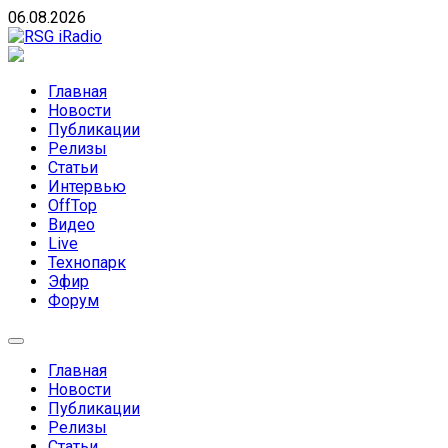
Skip
06.08.2026
to
content
RSG iRadio
RSG iRadio — Музыка различных музыкальных
направлений без возрастных ограничений
Главная
Новости
Публикации
Релизы
Статьи
Интервью
OffTop
Видео
Live
Технопарк
Эфир
Форум
Главная
Новости
Публикации
Релизы
Статьи