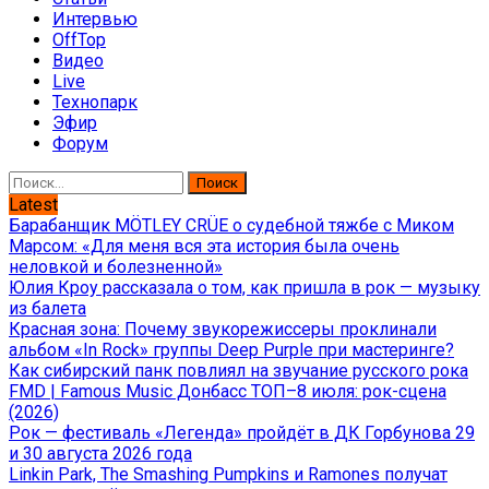
Интервью
OffTop
Видео
Live
Технопарк
Эфир
Форум
Найти:
Latest
Барабанщик MÖTLEY CRÜE о судебной тяжбе с Миком
Марсом: «Для меня вся эта история была очень
неловкой и болезненной»
Юлия Кроу рассказала о том, как пришла в рок — музыку
из балета
Красная зона: Почему звукорежиссеры проклинали
альбом «In Rock» группы Deep Purple при мастеринге?
Как сибирский панк повлиял на звучание русского рока
FMD | Famous Music Донбасс ТОП–8 июля: рок-сцена
(2026)
Рок — фестиваль «Легенда» пройдёт в ДК Горбунова 29
и 30 августа 2026 года
Linkin Park, The Smashing Pumpkins и Ramones получат