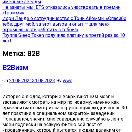
именные звёзды
Не азиаты мы: BTS отказались участвовать в премии
«Грэмми»
Йорн Ланде о сотрудничестве с Тони Айомми: «Спасибо
тебе, друг мой, за этот вызов и опыт — для меня
огромная честь работать с тобой!»
Группа Sleep Token получила платину в третий раз за 10
лет!
Метка:
B2B
B2Bизм
On
21.08.2021
31.08.2023
By
wwc
История о людях, которые вскрывают нам мозг и
заставляют смотреть на мир по-новому, именно как
врач-психиатр смотрит на окружающих людей после 30
лет практики в специальном закрытом заведении.
Попадается, значит, мне совершенно случайно в ленте
моей подписки на всякую фигню сей пост от
«продажника», который пытается, людям далеким от