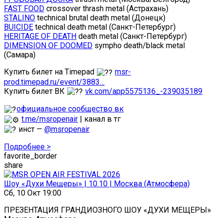
FAST FOOD
crossover thrash metal (Астрахань)
STALINO
technical brutal death metal (Донецк)
BUICIDE
technical death metal (Санкт-Петербург)
HERITAGE OF DEATH
death metal (Санкт-Петербург)
DIMENSION OF DOOMED
sympho death/black metal
(Самара)
Купить билет на Timepad
msr-
prod.timepad.ru/event/3883…
Купить билет ВК
vk.com/app5575136_-239035189
официальное сообщество вк
t.me/msropenair
| канал в тг
инст —
@msropenair
Подробнее >
favorite_border
share
Шоу «Духи Мещеры» | 10.10 | Москва (Атмосфера)
Сб, 10 Окт 19:00
ПРЕЗЕНТАЦИЯ ГРАНДИОЗНОГО ШОУ «ДУХИ МЕЩЕРЫ»