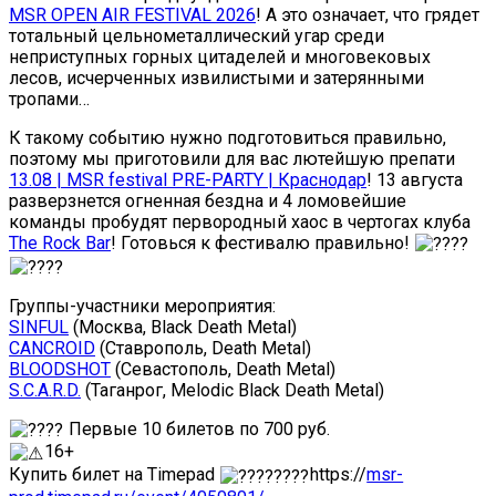
MSR OPEN AIR FESTIVAL 2026
! А это означает, что грядет
тотальный цельнометаллический угар среди
неприступных горных цитаделей и многовековых
лесов, исчерченных извилистыми и затерянными
тропами…
К такому событию нужно подготовиться правильно,
поэтому мы приготовили для вас лютейшую препати
13.08 | MSR festival PRE-PARTY | Краснодар
! 13 августа
разверзнется огненная бездна и 4 ломовейшие
команды пробудят первородный хаос в чертогах клуба
The Rock Bar
! Готовься к фестивалю правильно!
Группы-участники мероприятия:
SINFUL
(Москва, Black Death Metal)
CANCROID
(Ставрополь, Death Metal)
BLOODSHOT
(Севастополь, Death Metal)
S.C.A.R.D.
(Таганрог, Melodic Black Death Metal)
Первые 10 билетов по 700 руб.
16+
Купить билет на Timepad
https://
msr-