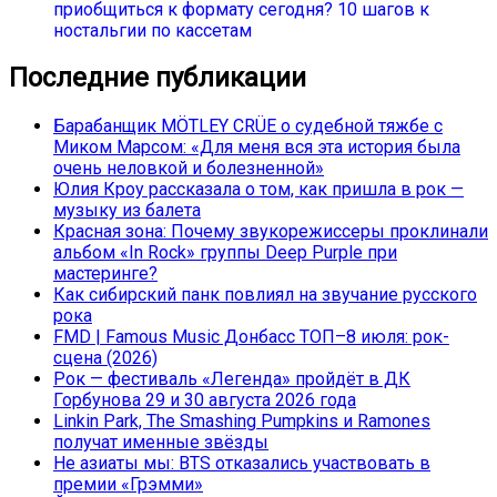
приобщиться к формату сегодня? 10 шагов к
ностальгии по кассетам
Последние публикации
Барабанщик MÖTLEY CRÜE о судебной тяжбе с
Миком Марсом: «Для меня вся эта история была
очень неловкой и болезненной»
Юлия Кроу рассказала о том, как пришла в рок —
музыку из балета
Красная зона: Почему звукорежиссеры проклинали
альбом «In Rock» группы Deep Purple при
мастеринге?
Как сибирский панк повлиял на звучание русского
рока
FMD | Famous Music Донбасс ТОП–8 июля: рок-
сцена (2026)
Рок — фестиваль «Легенда» пройдёт в ДК
Горбунова 29 и 30 августа 2026 года
Linkin Park, The Smashing Pumpkins и Ramones
получат именные звёзды
Не азиаты мы: BTS отказались участвовать в
премии «Грэмми»