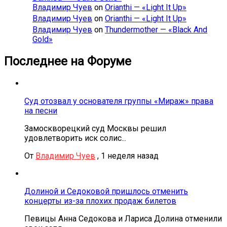
Владимир Чуев
on
Orianthi — «Light It Up»
Владимир Чуев
on
Orianthi — «Light It Up»
Владимир Чуев
on
Thundermother — «Black And
Gold»
Последнее на Форуме
Суд отозвал у основателя группы «Мираж» права
на песни
Замоскворецкий суд Москвы решил
удовлетворить иск солис...
От
Владимир Чуев
,
1 неделя назад
Долиной и Седоковой пришлось отменить
концерты из-за плохих продаж билетов
Певицы Анна Седокова и Лариса Долина отменили