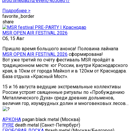
prod.timepad.ru/event/4050801/
Подробнее >
favorite_border
share
MSR OPEN AIR FESTIVAL 2026
Сб, 15 Авг
Пришло время большого анонса! Половина лайнапа
MSR OPEN AIR FESTIVAL 2026
сформирована!
Вот уже третий по счёту фестиваль MSR пройдёт в
традиционном месте: юг России, внутри Краснодарского
края, в 10км от города Майкоп и в 120км от Краснодара.
База отдыха «Красный Мост».
15 и 16 августа ведущие экстремальные коллективы
России устроят священные ритуалы по «Пробуждению
Металлического Духа» среди древних дольменов,
величия гор, изумрудных долин и многовековых лесов…
АРКОНА
pagan black metal (Москва)
PYRE
death metal (Санкт-Петербург)
ГРОБОВАЯ ДОСКА
thrash metal (Москва/Белгород)