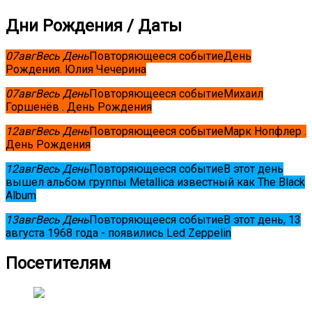
Дни Рождения / Даты
07
авг
Весь День
Повторяющееся событие
День
Рождения. Юлия Чечерина
07
авг
Весь День
Повторяющееся событие
Михаил
Горшенёв . День Рождения
12
авг
Весь День
Повторяющееся событие
Марк Нопфлер .
День Рождения
12
авг
Весь День
Повторяющееся событие
В этот день
вышел альбом группы Metallica известный как The Black
Album
13
авг
Весь День
Повторяющееся событие
В этот день, 13
августа 1968 года - появились Led Zeppelin
Посетителям