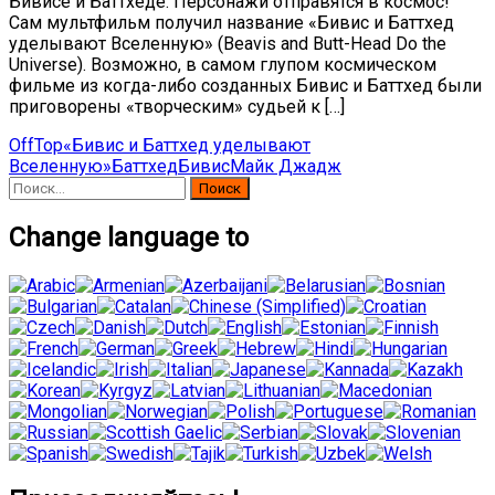
Бивисе и Баттхеде. Персонажи отправятся в космос!
Сам мультфильм получил название «Бивис и Баттхед
уделывают Вселенную» (Beavis and Butt-Head Do the
Universe). Возможно, в самом глупом космическом
фильме из когда-либо созданных Бивис и Баттхед были
приговорены «творческим» судьей к […]
OffTop
«Бивис и Баттхед уделывают
Вселенную»
Баттхед
Бивис
Майк Джадж
Найти:
Change language to