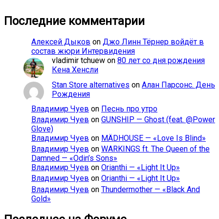
Последние комментарии
Алексей Дыков
on
Джо Линн Тёрнер войдёт в
состав жюри Интервидения
vladimir tchuew
on
80 лет со дня рождения
Кена Хенсли
Stan Store alternatives
on
Алан Парсонс. День
Рождения
Владимир Чуев
on
Песнь про утро
Владимир Чуев
on
GUNSHIP — Ghost (feat. @Power
Glove)
Владимир Чуев
on
MÄDHOUSE — «Love Is Blind»
Владимир Чуев
on
WARKINGS ft. The Queen of the
Damned — «Odin’s Sons»
Владимир Чуев
on
Orianthi — «Light It Up»
Владимир Чуев
on
Orianthi — «Light It Up»
Владимир Чуев
on
Thundermother — «Black And
Gold»