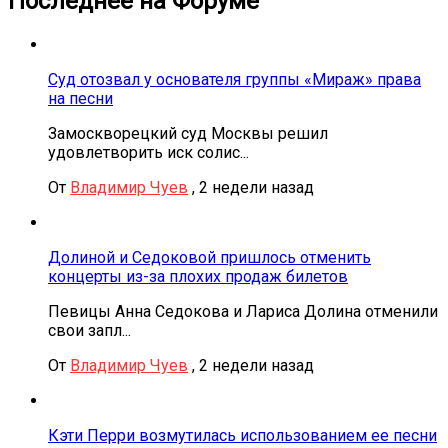
Последнее на Форуме
Суд отозвал у основателя группы «Мираж» права
на песни
Замоскворецкий суд Москвы решил
удовлетворить иск солис...
От
Владимир Чуев
,
2 недели назад
Долиной и Седоковой пришлось отменить
концерты из-за плохих продаж билетов
Певицы Анна Седокова и Лариса Долина отменили
свои запл...
От
Владимир Чуев
,
2 недели назад
Кэти Перри возмутилась использованием ее песни