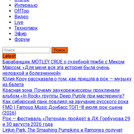
Интервью
OffTop
Видео
Live
Технопарк
Эфир
Форум
Найти:
Latest
Барабанщик MÖTLEY CRÜE о судебной тяжбе с Миком
Марсом: «Для меня вся эта история была очень
неловкой и болезненной»
Юлия Кроу рассказала о том, как пришла в рок — музыку
из балета
Красная зона: Почему звукорежиссеры проклинали
альбом «In Rock» группы Deep Purple при мастеринге?
Как сибирский панк повлиял на звучание русского рока
FMD | Famous Music Донбасс ТОП–8 июля: рок-сцена
(2026)
Рок — фестиваль «Легенда» пройдёт в ДК Горбунова 29
и 30 августа 2026 года
Linkin Park, The Smashing Pumpkins и Ramones получат