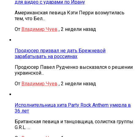
для видео с ударами по Ирану
Американская певица Кэти Перри возмутилась
тем, что Бел...
От
Владимир Чуев
,
2 недели назад
Продюсер призвал не дать Брежневой
зарабатывать на россиянах
Продюсер Павел Рудченко высказался о решении
украинской...
От
Владимир Чуев
,
2 недели назад
Исполнительница хита Party Rock Anthem умерла в
36 лет
Британская певица и танцовщица, солистка группы
G.R.L. ...