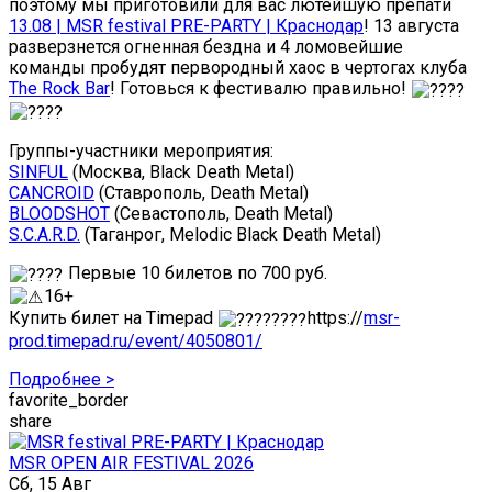
поэтому мы приготовили для вас лютейшую препати
13.08 | MSR festival PRE-PARTY | Краснодар
! 13 августа
разверзнется огненная бездна и 4 ломовейшие
команды пробудят первородный хаос в чертогах клуба
The Rock Bar
! Готовься к фестивалю правильно!
Группы-участники мероприятия:
SINFUL
(Москва, Black Death Metal)
CANCROID
(Ставрополь, Death Metal)
BLOODSHOT
(Севастополь, Death Metal)
S.C.A.R.D.
(Таганрог, Melodic Black Death Metal)
Первые 10 билетов по 700 руб.
16+
Купить билет на Timepad
https://
msr-
prod.timepad.ru/event/4050801/
Подробнее >
favorite_border
share
MSR OPEN AIR FESTIVAL 2026
Сб, 15 Авг