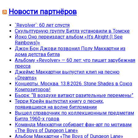
Новости партнёров
`Revolver`: 60 лет спустя
Скульптурную группу Битлз установили в Томске
Йоко Оно переиздаст альбом «It’s Alright (I See
Rainbows)»
Джон Бон Джови позвонил Полу Маккартни из
дома детства битла
Альбому «Revolver» — 60 лет: что пишет зарубежная
пресса
Джеймс Маккартни выпустил клип на песню
«Dreams»
Концерты. Москва. 13.8.2026. Stone Shades в Союз
Композиторов!
Бьорк: “В воздухе витают разительные перемены”
Терри Крейн выпустил книгу о песнях,
появившихся на волне битломании
Вышел справочник по коллекционным предметам
Битлз 1960-х годов
Команда Маккартни собирает фан-арт по мотивам
«The Boys of Dungeon Lane»
Альбом Маккартни «The Boys of Dungeon Lane»