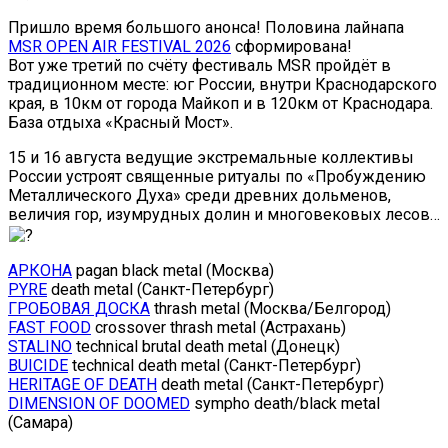
Пришло время большого анонса! Половина лайнапа
MSR OPEN AIR FESTIVAL 2026
сформирована!
Вот уже третий по счёту фестиваль MSR пройдёт в
традиционном месте: юг России, внутри Краснодарского
края, в 10км от города Майкоп и в 120км от Краснодара.
База отдыха «Красный Мост».
15 и 16 августа ведущие экстремальные коллективы
России устроят священные ритуалы по «Пробуждению
Металлического Духа» среди древних дольменов,
величия гор, изумрудных долин и многовековых лесов…
АРКОНА
pagan black metal (Москва)
PYRE
death metal (Санкт-Петербург)
ГРОБОВАЯ ДОСКА
thrash metal (Москва/Белгород)
FAST FOOD
crossover thrash metal (Астрахань)
STALINO
technical brutal death metal (Донецк)
BUICIDE
technical death metal (Санкт-Петербург)
HERITAGE OF DEATH
death metal (Санкт-Петербург)
DIMENSION OF DOOMED
sympho death/black metal
(Самара)