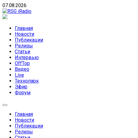
Skip
07.08.2026
to
content
RSG iRadio
RSG iRadio — Музыка различных музыкальных
направлений без возрастных ограничений
Главная
Новости
Публикации
Релизы
Статьи
Интервью
OffTop
Видео
Live
Технопарк
Эфир
Форум
Главная
Новости
Публикации
Релизы
Статьи