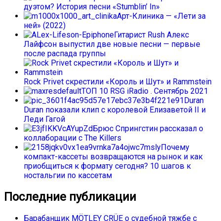
дуэтом? История песни «Stumblin’ In»
Арт-Клиника — «Лети за
ней» (2022)
Гитарист Rush Алекс
Лайфсон выпустил две новые песни — первые
после распада группы
Rock Privet скрестили «Король и Шут» и Rammstein
ТОП 10 RSG iRadio . Сентябрь 2021
Duran
Duran показали клип с королевой Елизаветой II и
Леди Гагой
Брюс Спрингстин рассказал о
коллаборации с The Killers
Почему
компакт-кассеты возвращаются на рынок и как
приобщиться к формату сегодня? 10 шагов к
ностальгии по кассетам
Последние публикации
Барабанщик MÖTLEY CRÜE о судебной тяжбе с