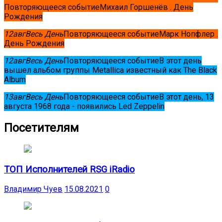
Повторяющееся событие
Михаил Горшенёв . День
Рождения
12
авг
Весь День
Повторяющееся событие
Марк Нопфлер .
День Рождения
12
авг
Весь День
Повторяющееся событие
В этот день
вышел альбом группы Metallica известный как The Black
Album
13
авг
Весь День
Повторяющееся событие
В этот день, 13
августа 1968 года - появились Led Zeppelin
Посетителям
ТОП Исполнителей RSG iRadio
Владимир Чуев
15.08.2021
0