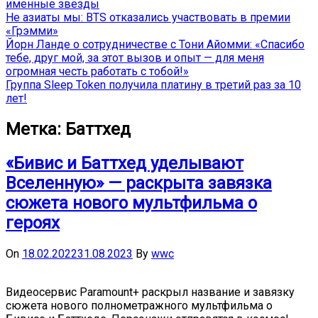
именные звёзды
Не азиаты мы: BTS отказались участвовать в премии
«Грэмми»
Йорн Ланде о сотрудничестве с Тони Айомми: «Спасибо
тебе, друг мой, за этот вызов и опыт — для меня
огромная честь работать с тобой!»
Группа Sleep Token получила платину в третий раз за 10
лет!
Метка:
Баттхед
«Бивис и Баттхед уделывают
Вселенную» — раскрыта завязка
сюжета нового мультфильма о
героях
On
18.02.2022
31.08.2023
By
wwc
Видеосервис Paramount+ раскрыл название и завязку
сюжета нового полнометражного мультфильма о