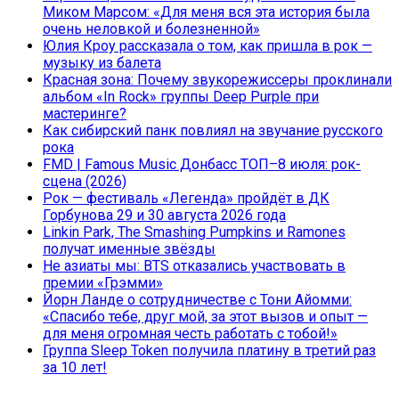
Миком Марсом: «Для меня вся эта история была
очень неловкой и болезненной»
Юлия Кроу рассказала о том, как пришла в рок —
музыку из балета
Красная зона: Почему звукорежиссеры проклинали
альбом «In Rock» группы Deep Purple при
мастеринге?
Как сибирский панк повлиял на звучание русского
рока
FMD | Famous Music Донбасс ТОП–8 июля: рок-
сцена (2026)
Рок — фестиваль «Легенда» пройдёт в ДК
Горбунова 29 и 30 августа 2026 года
Linkin Park, The Smashing Pumpkins и Ramones
получат именные звёзды
Не азиаты мы: BTS отказались участвовать в
премии «Грэмми»
Йорн Ланде о сотрудничестве с Тони Айомми:
«Спасибо тебе, друг мой, за этот вызов и опыт —
для меня огромная честь работать с тобой!»
Группа Sleep Token получила платину в третий раз
за 10 лет!