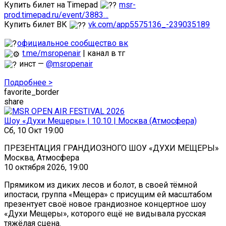
Купить билет на Timepad
msr-
prod.timepad.ru/event/3883…
Купить билет ВК
vk.com/app5575136_-239035189
официальное сообщество вк
t.me/msropenair
| канал в тг
инст —
@msropenair
Подробнее >
favorite_border
share
Шоу «Духи Мещеры» | 10.10 | Москва (Атмосфера)
Сб, 10 Окт 19:00
ПРЕЗЕНТАЦИЯ ГРАНДИОЗНОГО ШОУ «ДУХИ МЕЩЕРЫ»
Москва, Атмосфера
10 октября 2026, 19:00
Прямиком из диких лесов и болот, в своей тёмной
ипостаси, группа «Мещера» с присущим ей масштабом
презентует своё новое грандиозное концертное шоу
«Духи Мещеры», которого ещё не видывала русская
тяжёлая сцена.