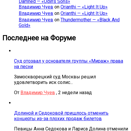
Damned — «Odin’s Sons»
Владимир Чуев
on
Orianthi — «Light It Up»
Владимир Чуев
on
Orianthi — «Light It Up»
Владимир Чуев
on
Thundermother — «Black And
Gold»
Последнее на Форуме
Суд отозвал у основателя группы «Мираж» права
на песни
Замоскворецкий суд Москвы решил
удовлетворить иск солис...
От
Владимир Чуев
,
2 недели назад
Долиной и Седоковой пришлось отменить
концерты из-за плохих продаж билетов
Певицы Анна Седокова и Лариса Долина отменили