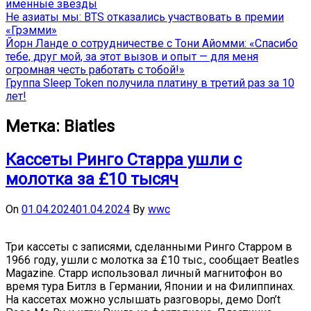
именные звёзды
Не азиаты мы: BTS отказались участвовать в премии
«Грэмми»
Йорн Ланде о сотрудничестве с Тони Айомми: «Спасибо
тебе, друг мой, за этот вызов и опыт — для меня
огромная честь работать с тобой!»
Группа Sleep Token получила платину в третий раз за 10
лет!
Метка:
Biatles
Кассеты Ринго Старра ушли с
молотка за £10 тысяч
On
01.04.2024
01.04.2024
By
wwc
Три кассеты с записями, сделанными Ринго Старром в
1966 году, ушли с молотка за £10 тыс., сообщает Beatles
Magazine. Старр использовал личный магнитофон во
время тура Битлз в Германии, Японии и на Филиппинах.
На кассетах можно услышать разговоры, демо Don’t