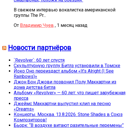
В свежем интервью вокалистка американской
группы The Pr...
От
Владимир Чуев
,
1 месяц назад
Новости партнёров
`Revolver`: 60 лет спустя
Скульптурную группу Битлз установили в Томске
Йоко Оно переиздаст альбом «It’s Alright (I See
Rainbows)»
Джон Бон Джови позвонил Полу Маккартни из
дома детства битла
Альбому «Revolver» — 60 лет: что пишет зарубежная
пресса
Джеймс Маккартни выпустил клип на песню
«Dreams»
Концерты. Москва. 13.8.2026. Stone Shades в Союз
Композиторов!
Бьорк: “В воздухе витают разительные перемены”