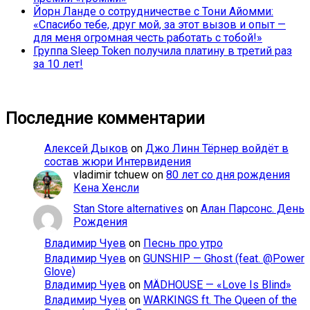
Йорн Ланде о сотрудничестве с Тони Айомми:
«Спасибо тебе, друг мой, за этот вызов и опыт —
для меня огромная честь работать с тобой!»
Группа Sleep Token получила платину в третий раз
за 10 лет!
Последние комментарии
Алексей Дыков
on
Джо Линн Тёрнер войдёт в
состав жюри Интервидения
vladimir tchuew
on
80 лет со дня рождения
Кена Хенсли
Stan Store alternatives
on
Алан Парсонс. День
Рождения
Владимир Чуев
on
Песнь про утро
Владимир Чуев
on
GUNSHIP — Ghost (feat. @Power
Glove)
Владимир Чуев
on
MÄDHOUSE — «Love Is Blind»
Владимир Чуев
on
WARKINGS ft. The Queen of the