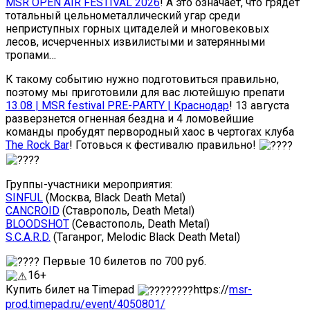
MSR OPEN AIR FESTIVAL 2026
! А это означает, что грядет
тотальный цельнометаллический угар среди
неприступных горных цитаделей и многовековых
лесов, исчерченных извилистыми и затерянными
тропами…
К такому событию нужно подготовиться правильно,
поэтому мы приготовили для вас лютейшую препати
13.08 | MSR festival PRE-PARTY | Краснодар
! 13 августа
разверзнется огненная бездна и 4 ломовейшие
команды пробудят первородный хаос в чертогах клуба
The Rock Bar
! Готовься к фестивалю правильно!
Группы-участники мероприятия:
SINFUL
(Москва, Black Death Metal)
CANCROID
(Ставрополь, Death Metal)
BLOODSHOT
(Севастополь, Death Metal)
S.C.A.R.D.
(Таганрог, Melodic Black Death Metal)
Первые 10 билетов по 700 руб.
16+
Купить билет на Timepad
https://
msr-
prod.timepad.ru/event/4050801/