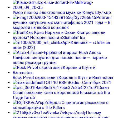
Умер пионер электронной музыки Клаус Шульце
Рейтинг
лучших катушечных магнитофонов 2021 года – 8
моделей на любой кошелек
Как Крис Норман и Сюзи Кватро запели
дуэтом? История песни «Stumblin’ In»
Арт-Клиника — «Лети за
ней» (2022)
Гитарист Rush Алекс
Лайфсон выпустил две новые песни — первые
после распада группы
Rock Privet скрестили «Король и Шут» и Rammstein
ТОП 10 RSG iRadio . Сентябрь 2021
Duran
Duran показали клип с королевой Елизаветой II и
Леди Гагой
Брюс Спрингстин рассказал о
коллаборации с The Killers
Почему
компакт-кассеты возвращаются на рынок и как