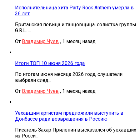
Исполнительница хита Party Rock Anthem умерла в
36 лет
Британская певица и танцовщица, солистка группы
G.R.L. ...
От
Владимир Чуев
,
1 месяц назад
Итоги ТОП 10 июня 2026 года
По итогам июня месяца 2026 года, слушатели
выбрали след...
От
Владимир Чуев
,
1 месяц назад
Уехавшим артистам предложили выступить в
Донбассе ради возвращения в Россию
Писатель Захар Прилепин высказался об уехавших
из Росси...