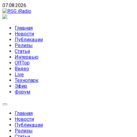
Skip
07.08.2026
to
content
RSG iRadio
RSG iRadio — Музыка различных музыкальных
направлений без возрастных ограничений
Главная
Новости
Публикации
Релизы
Статьи
Интервью
OffTop
Видео
Live
Технопарк
Эфир
Форум
Главная
Новости
Публикации
Релизы
Статьи