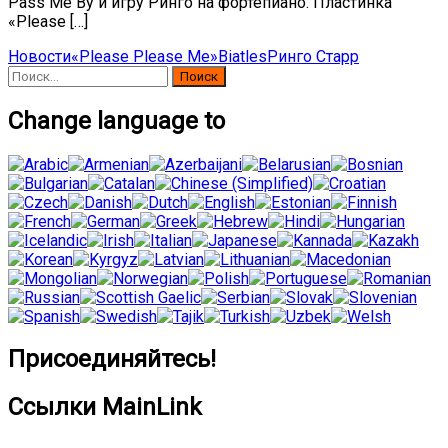
Pass Me By и игру Ринго на фортепиано. Пластинка
«Please […]
Новости
«Please Please Me»
Biatles
Ринго Старр
Найти:
Change language to
Присоединяйтесь!
Ссылки MainLink