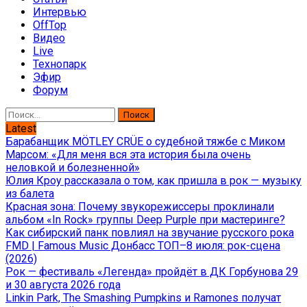
Интервью
OffTop
Видео
Live
Технопарк
Эфир
Форум
Найти:
Latest
Барабанщик MÖTLEY CRÜE о судебной тяжбе с Миком
Марсом: «Для меня вся эта история была очень
неловкой и болезненной»
Юлия Кроу рассказала о том, как пришла в рок — музыку
из балета
Красная зона: Почему звукорежиссеры проклинали
альбом «In Rock» группы Deep Purple при мастеринге?
Как сибирский панк повлиял на звучание русского рока
FMD | Famous Music Донбасс ТОП–8 июля: рок-сцена
(2026)
Рок — фестиваль «Легенда» пройдёт в ДК Горбунова 29
и 30 августа 2026 года
Linkin Park, The Smashing Pumpkins и Ramones получат