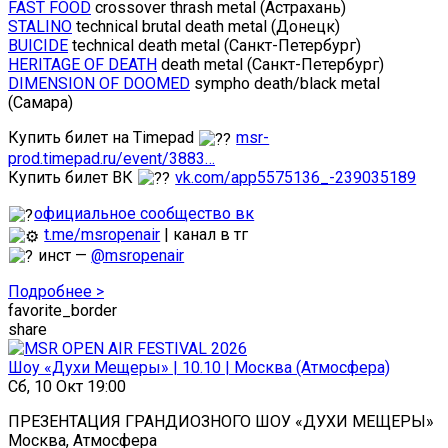
FAST FOOD
crossover thrash metal (Астрахань)
STALINO
technical brutal death metal (Донецк)
BUICIDE
technical death metal (Санкт-Петербург)
HERITAGE OF DEATH
death metal (Санкт-Петербург)
DIMENSION OF DOOMED
sympho death/black metal
(Самара)
Купить билет на Timepad
msr-
prod.timepad.ru/event/3883…
Купить билет ВК
vk.com/app5575136_-239035189
официальное сообщество вк
t.me/msropenair
| канал в тг
инст —
@msropenair
Подробнее >
favorite_border
share
Шоу «Духи Мещеры» | 10.10 | Москва (Атмосфера)
Сб, 10 Окт 19:00
ПРЕЗЕНТАЦИЯ ГРАНДИОЗНОГО ШОУ «ДУХИ МЕЩЕРЫ»
Москва, Атмосфера