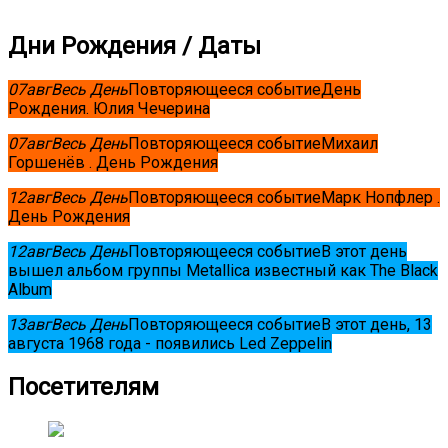
Дни Рождения / Даты
07
авг
Весь День
Повторяющееся событие
День
Рождения. Юлия Чечерина
07
авг
Весь День
Повторяющееся событие
Михаил
Горшенёв . День Рождения
12
авг
Весь День
Повторяющееся событие
Марк Нопфлер .
День Рождения
12
авг
Весь День
Повторяющееся событие
В этот день
вышел альбом группы Metallica известный как The Black
Album
13
авг
Весь День
Повторяющееся событие
В этот день, 13
августа 1968 года - появились Led Zeppelin
Посетителям