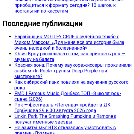
приобщиться к формату сегодня? 10 шагов к
ностальгии по кассетам
Последние публикации
Барабанщик MÖTLEY CRÜE о судебной тяжбе с
Миком Марсом: «Для меня вся эта история была
очень неловкой и болезненной»
Юлия Кроу рассказала о том, как пришла в рок —
музыку из балета
Красная зона: Почему звукорежиссеры проклинали
альбом «In Rock» группы Deep Purple при
мастеринге?
Как сибирский панк повлиял на звучание русского
рока
FMD | Famous Music Донбасс ТОП–8 июля: рок-
сцена (2026)
Рок — фестиваль «Легенда» пройдёт в ДК
Горбунова 29 и 30 августа 2026 года
Linkin Park, The Smashing Pumpkins и Ramones
получат именные звёзды
Не азиаты мы: BTS отказались участвовать в
премии «Грэмми»