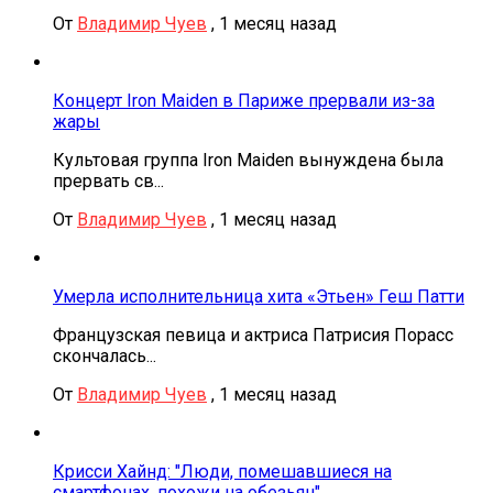
От
Владимир Чуев
,
1 месяц назад
Концерт Iron Maiden в Париже прервали из-за
жары
Культовая группа Iron Maiden вынуждена была
прервать св...
От
Владимир Чуев
,
1 месяц назад
Умерла исполнительница хита «Этьен» Геш Патти
Французская певица и актриса Патрисия Порасс
скончалась...
От
Владимир Чуев
,
1 месяц назад
Крисси Хайнд: "Люди, помешавшиеся на
смартфонах, похожи на обезьян"