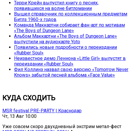
Терри Крейн выпустил книгу о песнях,
появившихся на волне битломании
Вышел справочник по коллекционным предметам
Битлз 1960-х годов
Команда Маккартни собирает фан-арт по мотивам
«The Boys of Dungeon Lane»
Альбом Маккартни «The Boys of Dungeon Lane»
выпустили на аудиокарте Yoto
Появились новые подробности о переиздании
«Rubber Soul»
Неизвестное демо Леннона «Little Girl» выпустят в
переиздании «Rubber Soul»
Фил Коллинз назвал свою версию «Tomorrow Never
Knows» забытой песней альбома «Face Value»
КУДА СХОДИТЬ
MSR festival PRE-PARTY | Краснодар
Чт, 13 Авг 10:00
Уже совсем скоро двухдневный экстрим метал-фест