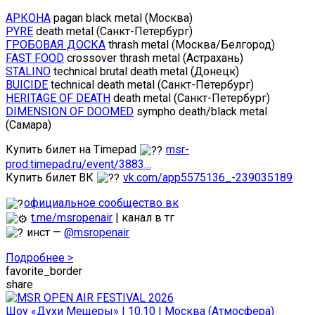
АРКОНА
pagan black metal (Москва)
PYRE
death metal (Санкт-Петербург)
ГРОБОВАЯ ДОСКА
thrash metal (Москва/Белгород)
FAST FOOD
crossover thrash metal (Астрахань)
STALINO
technical brutal death metal (Донецк)
BUICIDE
technical death metal (Санкт-Петербург)
HERITAGE OF DEATH
death metal (Санкт-Петербург)
DIMENSION OF DOOMED
sympho death/black metal
(Самара)
Купить билет на Timepad
msr-
prod.timepad.ru/event/3883…
Купить билет ВК
vk.com/app5575136_-239035189
официальное сообщество вк
t.me/msropenair
| канал в тг
инст —
@msropenair
Подробнее >
favorite_border
share
Шоу «Духи Мещеры» | 10.10 | Москва (Атмосфера)