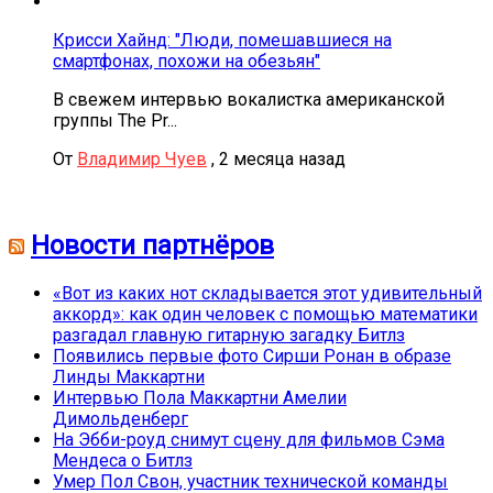
Крисси Хайнд: "Люди, помешавшиеся на
смартфонах, похожи на обезьян"
В свежем интервью вокалистка американской
группы The Pr...
От
Владимир Чуев
,
2 месяца назад
Новости партнёров
«Вот из каких нот складывается этот удивительный
аккорд»: как один человек с помощью математики
разгадал главную гитарную загадку Битлз
Появились первые фото Сирши Ронан в образе
Линды Маккартни
Интервью Пола Маккартни Амелии
Димольденберг
На Эбби-роуд снимут сцену для фильмов Сэма
Мендеса о Битлз
Умер Пол Свон, участник технической команды