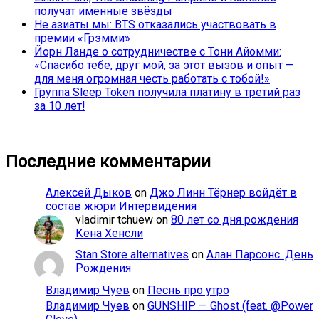
получат именные звёзды
Не азиаты мы: BTS отказались участвовать в
премии «Грэмми»
Йорн Ланде о сотрудничестве с Тони Айомми:
«Спасибо тебе, друг мой, за этот вызов и опыт —
для меня огромная честь работать с тобой!»
Группа Sleep Token получила платину в третий раз
за 10 лет!
Последние комментарии
Алексей Дыков
on
Джо Линн Тёрнер войдёт в
состав жюри Интервидения
vladimir tchuew
on
80 лет со дня рождения
Кена Хенсли
Stan Store alternatives
on
Алан Парсонс. День
Рождения
Владимир Чуев
on
Песнь про утро
Владимир Чуев
on
GUNSHIP — Ghost (feat. @Power