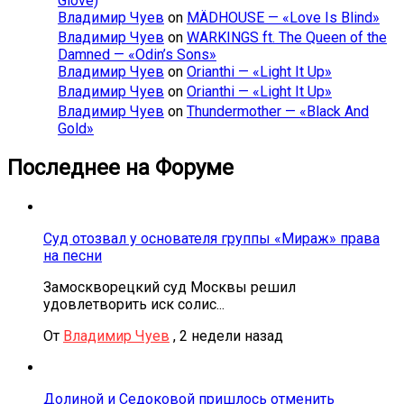
Glove)
Владимир Чуев
on
MÄDHOUSE — «Love Is Blind»
Владимир Чуев
on
WARKINGS ft. The Queen of the
Damned — «Odin’s Sons»
Владимир Чуев
on
Orianthi — «Light It Up»
Владимир Чуев
on
Orianthi — «Light It Up»
Владимир Чуев
on
Thundermother — «Black And
Gold»
Последнее на Форуме
Суд отозвал у основателя группы «Мираж» права
на песни
Замоскворецкий суд Москвы решил
удовлетворить иск солис...
От
Владимир Чуев
,
2 недели назад
Долиной и Седоковой пришлось отменить