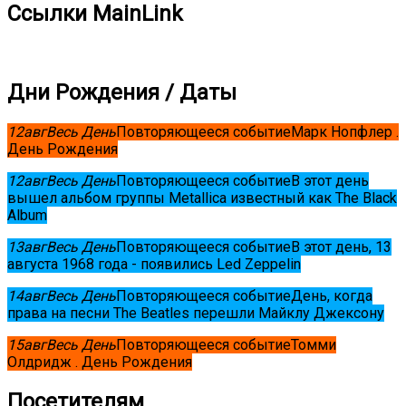
Ссылки MainLink
Дни Рождения / Даты
12
авг
Весь День
Повторяющееся событие
Марк Нопфлер .
День Рождения
12
авг
Весь День
Повторяющееся событие
В этот день
вышел альбом группы Metallica известный как The Black
Album
13
авг
Весь День
Повторяющееся событие
В этот день, 13
августа 1968 года - появились Led Zeppelin
14
авг
Весь День
Повторяющееся событие
День, когда
права на песни The Beatles перешли Майклу Джексону
15
авг
Весь День
Повторяющееся событие
Томми
Олдридж . День Рождения
Посетителям