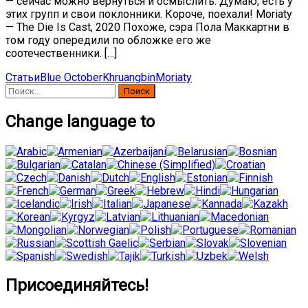
— сейчас можно вернуться и осмыслить. Думаю, есть у
этих групп и свои поклонники. Короче, поехали! Moriaty
— The Die Is Cast, 2020 Похоже, сэра Пола Маккартни в
том году опередили по обложке его же
соотечественники. […]
Статьи
Blue October
Khruangbin
Moriaty
Найти:
Change language to
Присоединяйтесь!