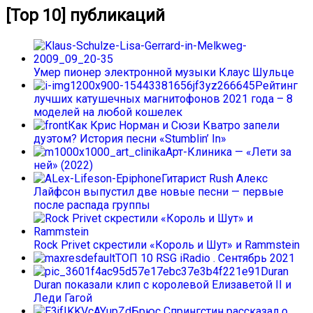
[Top 10] публикаций
Умер пионер электронной музыки Клаус Шульце
Рейтинг
лучших катушечных магнитофонов 2021 года – 8
моделей на любой кошелек
Как Крис Норман и Сюзи Кватро запели
дуэтом? История песни «Stumblin’ In»
Арт-Клиника — «Лети за
ней» (2022)
Гитарист Rush Алекс
Лайфсон выпустил две новые песни — первые
после распада группы
Rock Privet скрестили «Король и Шут» и Rammstein
ТОП 10 RSG iRadio . Сентябрь 2021
Duran
Duran показали клип с королевой Елизаветой II и
Леди Гагой
Брюс Спрингстин рассказал о