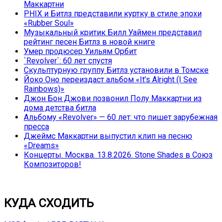
Маккартни
PHIX и Битлз представили куртку в стиле эпохи
«Rubber Soul»
Музыкальный критик Билл Уаймен представил
рейтинг песен Битлз в новой книге
Умер продюсер Уильям Орбит
`Revolver`: 60 лет спустя
Скульптурную группу Битлз установили в Томске
Йоко Оно переиздаст альбом «It’s Alright (I See
Rainbows)»
Джон Бон Джови позвонил Полу Маккартни из
дома детства битла
Альбому «Revolver» — 60 лет: что пишет зарубежная
пресса
Джеймс Маккартни выпустил клип на песню
«Dreams»
Концерты. Москва. 13.8.2026. Stone Shades в Союз
Композиторов!
КУДА СХОДИТЬ