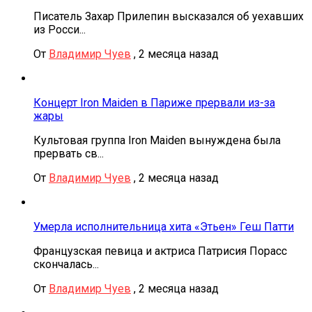
Писатель Захар Прилепин высказался об уехавших
из Росси...
От
Владимир Чуев
,
2 месяца назад
Концерт Iron Maiden в Париже прервали из-за
жары
Культовая группа Iron Maiden вынуждена была
прервать св...
От
Владимир Чуев
,
2 месяца назад
Умерла исполнительница хита «Этьен» Геш Патти
Французская певица и актриса Патрисия Порасс
скончалась...
От
Владимир Чуев
,
2 месяца назад