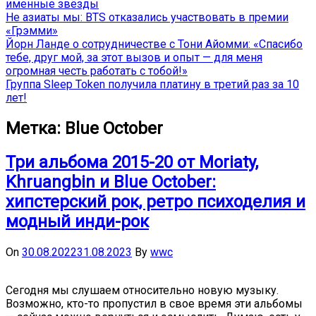
именные звёзды
Не азиаты мы: BTS отказались участвовать в премии
«Грэмми»
Йорн Ланде о сотрудничестве с Тони Айомми: «Спасибо
тебе, друг мой, за этот вызов и опыт — для меня
огромная честь работать с тобой!»
Группа Sleep Token получила платину в третий раз за 10
лет!
Метка:
Blue October
Три альбома 2015-20 от Moriaty,
Khruangbin и Blue October:
хипстерский рок, ретро психоделия и
модный инди-рок
On
30.08.2022
31.08.2023
By
wwc
Сегодня мы слушаем относительно новую музыку.
Возможно, кто-то пропустил в свое время эти альбомы