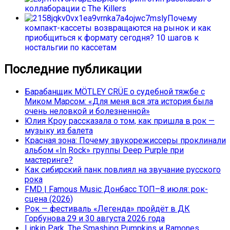
коллаборации с The Killers
Почему
компакт-кассеты возвращаются на рынок и как
приобщиться к формату сегодня? 10 шагов к
ностальгии по кассетам
Последние публикации
Барабанщик MÖTLEY CRÜE о судебной тяжбе с
Миком Марсом: «Для меня вся эта история была
очень неловкой и болезненной»
Юлия Кроу рассказала о том, как пришла в рок —
музыку из балета
Красная зона: Почему звукорежиссеры проклинали
альбом «In Rock» группы Deep Purple при
мастеринге?
Как сибирский панк повлиял на звучание русского
рока
FMD | Famous Music Донбасс ТОП–8 июля: рок-
сцена (2026)
Рок — фестиваль «Легенда» пройдёт в ДК
Горбунова 29 и 30 августа 2026 года
Linkin Park, The Smashing Pumpkins и Ramones