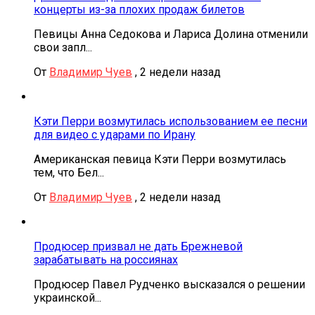
концерты из-за плохих продаж билетов
Певицы Анна Седокова и Лариса Долина отменили
свои запл...
От
Владимир Чуев
,
2 недели назад
Кэти Перри возмутилась использованием ее песни
для видео с ударами по Ирану
Американская певица Кэти Перри возмутилась
тем, что Бел...
От
Владимир Чуев
,
2 недели назад
Продюсер призвал не дать Брежневой
зарабатывать на россиянах
Продюсер Павел Рудченко высказался о решении
украинской...