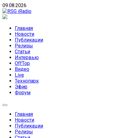
Skip
09.08.2026
to
content
RSG iRadio
RSG iRadio — Музыка различных музыкальных
направлений без возрастных ограничений
Главная
Новости
Публикации
Релизы
Статьи
Интервью
OffTop
Видео
Live
Технопарк
Эфир
Форум
Главная
Новости
Публикации
Релизы
Статьи