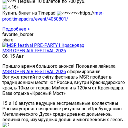
Первые 10 билетов по 700 руб.
16+
Купить билет на Timepad
https://
msr-
prod.timepad.ru/event/4050801/
Подробнее >
favorite_border
share
MSR OPEN AIR FESTIVAL 2026
Сб, 15 Авг
Пришло время большого анонса! Половина лайнапа
MSR OPEN AIR FESTIVAL 2026
сформирована!
Вот уже третий по счёту фестиваль MSR пройдёт в
традиционном месте: юг России, внутри Краснодарского
края, в 10км от города Майкоп и в 120км от Краснодара.
База отдыха «Красный Мост».
15 и 16 августа ведущие экстремальные коллективы
России устроят священные ритуалы по «Пробуждению
Металлического Духа» среди древних дольменов,
величия гор, изумрудных долин и многовековых лесов…