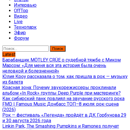
Интервью
OffTop
Видео
Live
Технопарк
Эфир
Форум
Найти:
Latest
Барабанщик MÖTLEY CRÜE о судебной тяжбе с Миком
Марсом: «Для меня вся эта история была очень
неловкой и болезненной»
Юлия Кроу рассказала о том, как пришла в рок — музыку
из балета
Красная зона: Почему звукорежиссеры проклинали
альбом «In Rock» группы Deep Purple при мастеринге?
Как сибирский панк повлиял на звучание русского рока
FMD | Famous Music Донбасс ТОП–8 июля: рок-сцена
(2026)
Рок — фестиваль «Легенда» пройдёт в ДК Горбунова 29
и 30 августа 2026 года
Linkin Park, The Smashing Pumpkins и Ramones получат