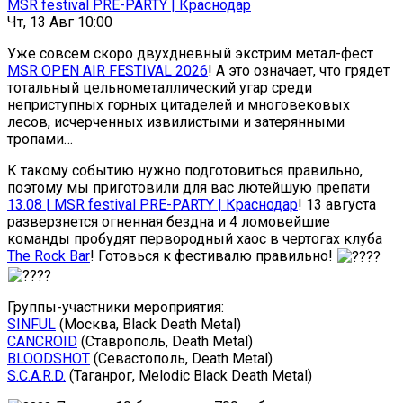
MSR festival PRE-PARTY | Краснодар
Чт, 13 Авг 10:00
Уже совсем скоро двухдневный экстрим метал-фест
MSR OPEN AIR FESTIVAL 2026
! А это означает, что грядет
тотальный цельнометаллический угар среди
неприступных горных цитаделей и многовековых
лесов, исчерченных извилистыми и затерянными
тропами…
К такому событию нужно подготовиться правильно,
поэтому мы приготовили для вас лютейшую препати
13.08 | MSR festival PRE-PARTY | Краснодар
! 13 августа
разверзнется огненная бездна и 4 ломовейшие
команды пробудят первородный хаос в чертогах клуба
The Rock Bar
! Готовься к фестивалю правильно!
Группы-участники мероприятия:
SINFUL
(Москва, Black Death Metal)
CANCROID
(Ставрополь, Death Metal)
BLOODSHOT
(Севастополь, Death Metal)
S.C.A.R.D.
(Таганрог, Melodic Black Death Metal)