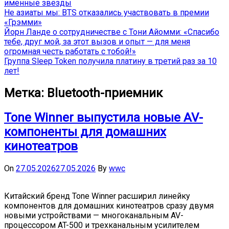
именные звёзды
Не азиаты мы: BTS отказались участвовать в премии
«Грэмми»
Йорн Ланде о сотрудничестве с Тони Айомми: «Спасибо
тебе, друг мой, за этот вызов и опыт — для меня
огромная честь работать с тобой!»
Группа Sleep Token получила платину в третий раз за 10
лет!
Метка:
Bluetooth-приемник
Tone Winner выпустила новые AV-
компоненты для домашних
кинотеатров
On
27.05.2026
27.05.2026
By
wwc
Китайский бренд Tone Winner расширил линейку
компонентов для домашних кинотеатров сразу двумя
новыми устройствами — многоканальным AV-
процессором AT-500 и трехканальным усилителем