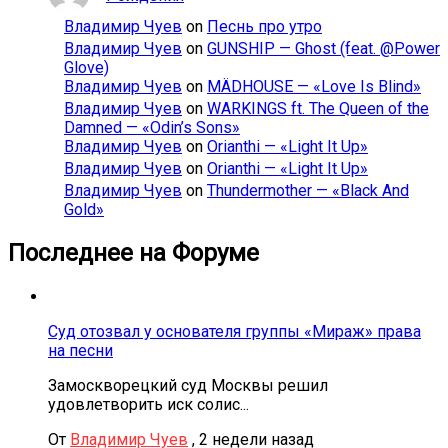
Владимир Чуев
on
Песнь про утро
Владимир Чуев
on
GUNSHIP — Ghost (feat. @Power
Glove)
Владимир Чуев
on
MÄDHOUSE — «Love Is Blind»
Владимир Чуев
on
WARKINGS ft. The Queen of the
Damned — «Odin’s Sons»
Владимир Чуев
on
Orianthi — «Light It Up»
Владимир Чуев
on
Orianthi — «Light It Up»
Владимир Чуев
on
Thundermother — «Black And
Gold»
Последнее на Форуме
Суд отозвал у основателя группы «Мираж» права
на песни
Замоскворецкий суд Москвы решил
удовлетворить иск солис...
От
Владимир Чуев
,
2 недели назад