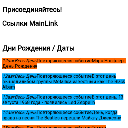
Присоединяйтесь!
Ссылки MainLink
Дни Рождения / Даты
12
авг
Весь День
Повторяющееся событие
Марк Нопфлер .
День Рождения
12
авг
Весь День
Повторяющееся событие
В этот день
вышел альбом группы Metallica известный как The Black
Album
13
авг
Весь День
Повторяющееся событие
В этот день, 13
августа 1968 года - появились Led Zeppelin
14
авг
Весь День
Повторяющееся событие
День, когда
права на песни The Beatles перешли Майклу Джексону
15
авг
Весь День
Повторяющееся событие
Томми