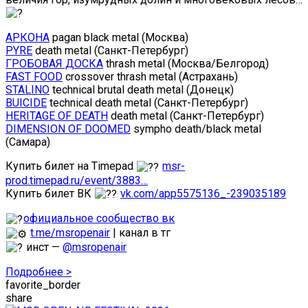
АРКОНА
pagan black metal (Москва)
PYRE
death metal (Санкт-Петербург)
ГРОБОВАЯ ДОСКА
thrash metal (Москва/Белгород)
FAST FOOD
crossover thrash metal (Астрахань)
STALINO
technical brutal death metal (Донецк)
BUICIDE
technical death metal (Санкт-Петербург)
HERITAGE OF DEATH
death metal (Санкт-Петербург)
DIMENSION OF DOOMED
sympho death/black metal
(Самара)
Купить билет на Timepad
msr-
prod.timepad.ru/event/3883…
Купить билет ВК
vk.com/app5575136_-239035189
официальное сообщество вк
t.me/msropenair
| канал в тг
инст —
@msropenair
Подробнее >
favorite_border
share