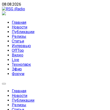
Skip
08.08.2026
to
content
RSG iRadio
RSG iRadio — Музыка различных музыкальных
направлений без возрастных ограничений
Главная
Новости
Публикации
Релизы
Статьи
Интервью
OffTop
Видео
Live
Технопарк
Эфир
Форум
Главная
Новости
Публикации
Релизы
Статьи