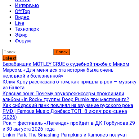
Интервью
OffTop
Видео
Live
Технопарк
Эфир
Форум
Найти:
Latest
Барабанщик MÖTLEY CRÜE о судебной тяжбе с Миком
Марсом: «Для меня вся эта история была очень
неловкой и болезненной»
Юлия Кроу рассказала о том, как пришла в рок — музыку
из балета
Красная зона: Почему звукорежиссеры проклинали
альбом «In Rock» группы Deep Purple при мастеринге?
Как сибирский панк повлиял на звучание русского рока
FMD | Famous Music Донбасс ТОП–8 июля: рок-сцена
(2026)
Рок — фестиваль «Легенда» пройдёт в ДК Горбунова 29
и 30 августа 2026 года
Linkin Park, The Smashing Pumpkins и Ramones получат