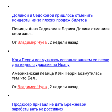
Долиной и Седоковой пришлось отменить
концерты из-за плохих продаж билетов
Певицы Анна Седокова и Лариса Долина отменили
свои запл...
От
Владимир Чуев
,
2 недели назад
Кэти Перри возмутилась использованием ее песни
для видео с ударами по Ирану
Американская певица Кэти Перри возмутилась
тем, что Бел...
От
Владимир Чуев
,
2 недели назад
Продюсер призвал не дать Брежневой
зарабатывать на россиянах