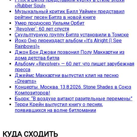
«Rubber Soul»
Музыкальный критик Билл Уаймен представил
рейтинг песен Битлз в новой книге
Умер продюсер Уильям Орбит
`Revolver`: 60 лет спустя
Скульптурную группу Битлз установили в Томске
Йоко Оно переиздаст альбом «It’s Alright (I See
Rainbows)»
Джон Бон Джови позвонил Полу Маккартни из
дома детства битла
Альбому «Revolver» — 60 лет: что пишет зарубежная
пресса
Джеймс Маккартни выпустил клип на песню
«Dreams»
Концерты. Москва. 13.8.2026. Stone Shades в Союз
Композиторов!
Бьорк: “В воздухе витают разительные перемены”
Терри Крейн выпустил книгу о песнях,
появившихся на волне битломании
КУДА СХОДИТЬ