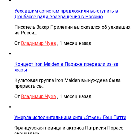
Уехавшим артистам предложили выступить в
Донбассе ради возвращения в Россию
Писатель Захар Прилепин высказался об уехавших
из Росси...
От
Владимир Чуев
,
1 месяц назад
Концерт Iron Maiden в Париже прервали из-за
жары
Культовая группа Iron Maiden вынуждена была
прервать св...
От
Владимир Чуев
,
1 месяц назад
Умерла исполнительница хита «Этьен» Геш Патти
Французская певица и актриса Патрисия Порасс
скончалась...