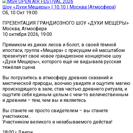
Шоу «Духи Мещеры» | 10.10 | Москва (Атмосфера)
Сб, 10 Окт 19:00
ПРЕЗЕНТАЦИЯ ГРАНДИОЗНОГО ШОУ «ДУХИ МЕЩЕРЫ»
Москва, Атмосфера
10 октября 2026, 19:00
Прямиком из диких лесов и болот, в своей тёмной
ипостаси, группа «Мещера» с присущим ей масштабом
презентует своё новое грандиозное концертное шоу
«Духи Мещеры», которого ещё не видывала русская
тяжёлая сцена.
Вы погрузитесь в атмосферу древних сказаний и
мистической природы, воочию увидите и ощутите магию
происходящего в зале, став частью древнего ритуала, и
ощутите себя единым целым с чем-то величественным
и древним – тем, чем вы и являетесь.
Вы станете не просто свидетелем – вы станете
участником…
Участником великого и незабываемого действа!
18:00 • Двери