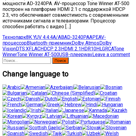
мощности AD-3240PA. AV-процессор Tone Winner AT-500
построен на платформе HDMI 2.1 с поддержкой HDCP
2.3, что обеспечивает совместимость с современными
источниками сигнала и телевизорами. Процессор
способен работать с видео […]
Технопарк
8K YUV 4:4:4
A/AB
AD-3240PA
APE
AV-
процессор
Bluetooth-приемник
Dolby Atmos
Dolby
Vision
DTS:X
FLAC
HDCP 2.3
HDMI 2.1
HDR10
HLG
RCA
Tone
Winner
Tone Winner AT-500
USB-плеер
wav
Leave a comment
Найти:
Change language to