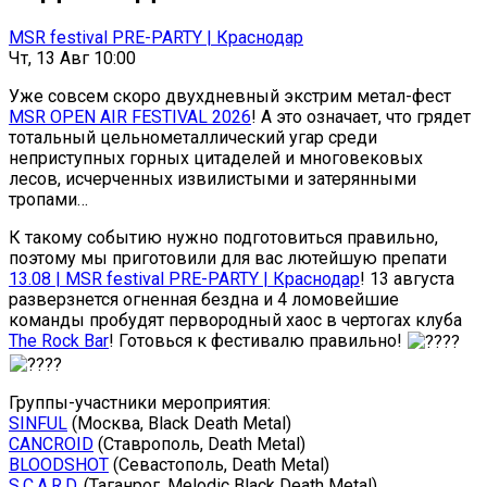
MSR festival PRE-PARTY | Краснодар
Чт, 13 Авг 10:00
Уже совсем скоро двухдневный экстрим метал-фест
MSR OPEN AIR FESTIVAL 2026
! А это означает, что грядет
тотальный цельнометаллический угар среди
неприступных горных цитаделей и многовековых
лесов, исчерченных извилистыми и затерянными
тропами…
К такому событию нужно подготовиться правильно,
поэтому мы приготовили для вас лютейшую препати
13.08 | MSR festival PRE-PARTY | Краснодар
! 13 августа
разверзнется огненная бездна и 4 ломовейшие
команды пробудят первородный хаос в чертогах клуба
The Rock Bar
! Готовься к фестивалю правильно!
Группы-участники мероприятия:
SINFUL
(Москва, Black Death Metal)
CANCROID
(Ставрополь, Death Metal)
BLOODSHOT
(Севастополь, Death Metal)
S.C.A.R.D.
(Таганрог, Melodic Black Death Metal)