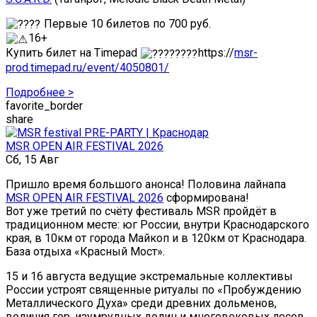
Первые 10 билетов по 700 руб.
16+
Купить билет на Timepad
https://
msr-
prod.timepad.ru/event/4050801/
Подробнее >
favorite_border
share
MSR OPEN AIR FESTIVAL 2026
Сб, 15 Авг
Пришло время большого анонса! Половина лайнапа
MSR OPEN AIR FESTIVAL 2026
сформирована!
Вот уже третий по счёту фестиваль MSR пройдёт в
традиционном месте: юг России, внутри Краснодарского
края, в 10км от города Майкоп и в 120км от Краснодара.
База отдыха «Красный Мост».
15 и 16 августа ведущие экстремальные коллективы
России устроят священные ритуалы по «Пробуждению
Металлического Духа» среди древних дольменов,
величия гор, изумрудных долин и многовековых лесов…