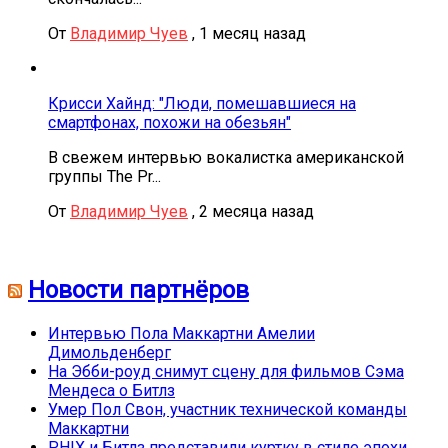
От
Владимир Чуев
,
1 месяц назад
Крисси Хайнд: "Люди, помешавшиеся на
смартфонах, похожи на обезьян"
В свежем интервью вокалистка американской
группы The Pr...
От
Владимир Чуев
,
2 месяца назад
Новости партнёров
Интервью Пола Маккартни Амелии
Димольденберг
На Эбби-роуд снимут сцену для фильмов Сэма
Мендеса о Битлз
Умер Пол Свон, участник технической команды
Маккартни
PHIX и Битлз представили куртку в стиле эпохи