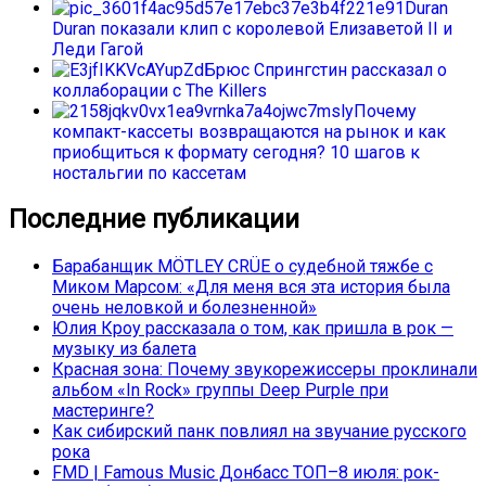
Duran
Duran показали клип с королевой Елизаветой II и
Леди Гагой
Брюс Спрингстин рассказал о
коллаборации с The Killers
Почему
компакт-кассеты возвращаются на рынок и как
приобщиться к формату сегодня? 10 шагов к
ностальгии по кассетам
Последние публикации
Барабанщик MÖTLEY CRÜE о судебной тяжбе с
Миком Марсом: «Для меня вся эта история была
очень неловкой и болезненной»
Юлия Кроу рассказала о том, как пришла в рок —
музыку из балета
Красная зона: Почему звукорежиссеры проклинали
альбом «In Rock» группы Deep Purple при
мастеринге?
Как сибирский панк повлиял на звучание русского
рока
FMD | Famous Music Донбасс ТОП–8 июля: рок-