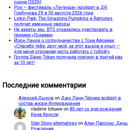
сцена (2026)
Рок — фестиваль «Легенда» пройдёт в ДК
Горбунова 29 и 30 августа 2026 года
Linkin Park, The Smashing Pumpkins и Ramones
получат именные звёзды
Не азиаты мы: BTS отказались участвовать в
премии «Грэмми»
Йорн Ланде о сотрудничестве с Тони Айомми:
«Спасибо тебе, друг мой, за этот вызов и опыт —
для меня огромная честь работать с тобой!»
Группа Sleep Token получила платину в третий раз
за 10 лет!
Последние комментарии
Алексей Дыков
on
Джо Линн Тёрнер войдёт в
состав жюри Интервидения
vladimir tchuew
on
80 лет со дня рождения
Кена Хенсли
Stan Store alternatives
on
Алан Парсонс. День
Рождения