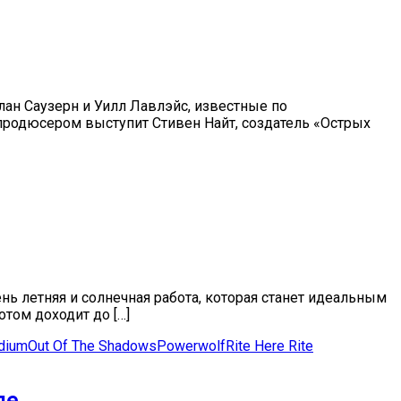
ан Саузерн и Уилл Лавлэйс, известные по
и продюсером выступит Стивен Найт, создатель «Острых
чень летняя и солнечная работа, которая станет идеальным
том доходит до […]
dium
Out Of The Shadows
Powerwolf
Rite Here Rite