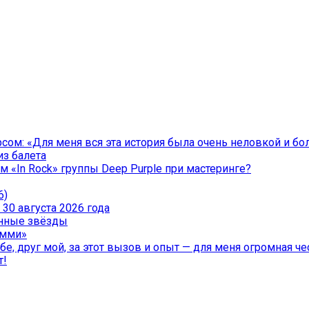
ом: «Для меня вся эта история была очень неловкой и бо
из балета
 «In Rock» группы Deep Purple при мастеринге?
6)
30 августа 2026 года
менные звёзды
эмми»
е, друг мой, за этот вызов и опыт — для меня огромная чес
т!