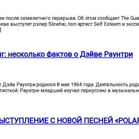
ии после семилетнего перерыва. Об этом сообщает The Gua
ве выступят рэпер Slowhai, поп-артист Self Esteem и эксп
]
r: несколько фактов о Дэйве Раунтри
Дэйв Раунтри родился 8 мая 1964 года. Деятельность род
ьтисткой. Раунтри-младший изучал перкуссию в музыкальн
СТУПЛЕНИЕ С НОВОЙ ПЕСНЕЙ «POLAR