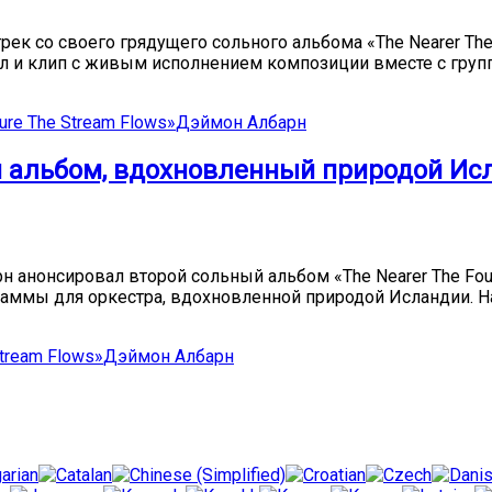
рек со своего грядущего сольного альбома «The Nearer The F
л и клип с живым исполнением композиции вместе с групп
ure The Stream Flows»
Дэймон Албарн
 альбом, вдохновленный природой Ис
 анонсировал второй сольный альбом «The Nearer The Fount
мы для оркестра, вдохновленной природой Исландии. Над
tream Flows»
Дэймон Албарн