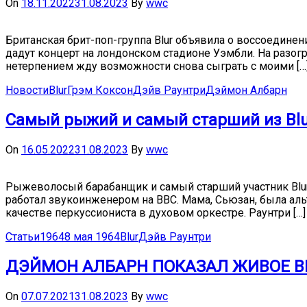
On
18.11.2022
31.08.2023
By
wwc
Британская брит-поп-группа Blur объявила о воссоединен
дадут концерт на лондонском стадионе Уэмбли. На разогре
нетерпением жду возможности снова сыграть с моими […
Новости
Blur
Грэм Коксон
Дэйв Раунтри
Дэймон Албарн
Самый рыжий и самый старший из Blu
On
16.05.2022
31.08.2023
By
wwc
Рыжеволосый барабанщик и самый старший участник Blur 
работал звукоинженером на BBC. Мама, Сьюзан, была ал
качестве перкуссиониста в духовом оркестре. Раунтри […]
Статьи
1964
8 мая 1964
Blur
Дэйв Раунтри
ДЭЙМОН АЛБАРН ПОКАЗАЛ ЖИВОЕ ВЫ
On
07.07.2021
31.08.2023
By
wwc