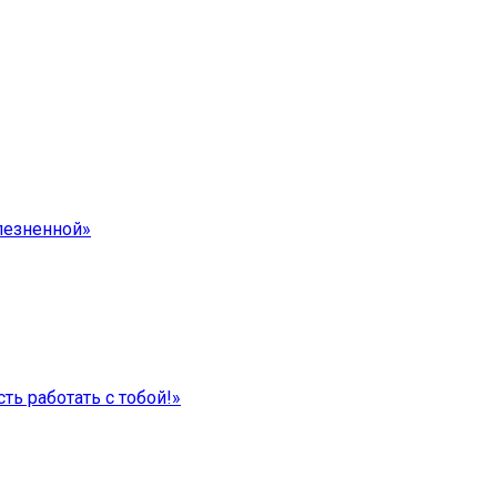
лезненной»
ть работать с тобой!»