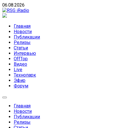
Skip
06.08.2026
to
content
RSG iRadio
RSG iRadio — Музыка различных музыкальных направлен
Главная
Новости
Публикации
Релизы
Статьи
Интервью
OffTop
Видео
Live
Технопарк
Эфир
Форум
Главная
Новости
Публикации
Релизы
Статьи