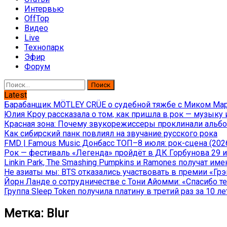
Интервью
OffTop
Видео
Live
Технопарк
Эфир
Форум
Найти:
Latest
Барабанщик MÖTLEY CRÜE о судебной тяжбе с Миком Марс
Юлия Кроу рассказала о том, как пришла в рок — музыку 
Красная зона: Почему звукорежиссеры проклинали альбом
Как сибирский панк повлиял на звучание русского рока
FMD | Famous Music Донбасс ТОП–8 июля: рок-сцена (202
Рок — фестиваль «Легенда» пройдёт в ДК Горбунова 29 и 
Linkin Park, The Smashing Pumpkins и Ramones получат и
Не азиаты мы: BTS отказались участвовать в премии «Гр
Йорн Ланде о сотрудничестве с Тони Айомми: «Спасибо теб
Группа Sleep Token получила платину в третий раз за 10 ле
Метка:
Blur