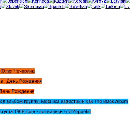
 Юлия Чечерина
в . День Рождения
 День Рождения
ел альбом группы Metallica известный как The Black Album
августа 1968 года - появились Led Zeppelin