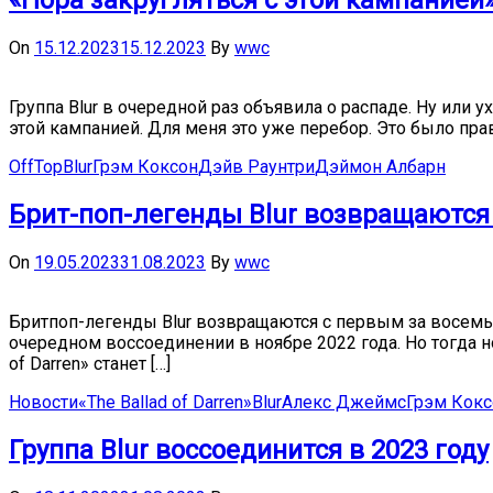
«Пора закругляться с этой кампанией»
On
15.12.2023
15.12.2023
By
wwc
Группа Blur в очередной раз объявила о распаде. Ну или
этой кампанией. Для меня это уже перебор. Это было пра
OffTop
Blur
Грэм Коксон
Дэйв Раунтри
Дэймон Албарн
Брит-поп-легенды Blur возвращаются 
On
19.05.2023
31.08.2023
By
wwc
Бритпоп-легенды Blur возвращаются с первым за восемь 
очередном воссоединении в ноябре 2022 года. Но тогда 
of Darren» станет […]
Новости
«The Ballad of Darren»
Blur
Алекс Джеймс
Грэм Кокс
Группа Blur воссоединится в 2023 году