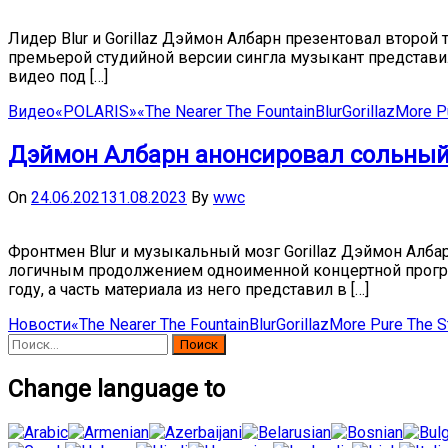
Лидер Blur и Gorillaz Дэймон Албарн презентовал второй т
премьерой студийной версии сингла музыкант представи
видео под […]
Видео
«POLARIS»
«The Nearer The Fountain
Blur
Gorillaz
More P
Дэймон Албарн анонсировал сольный
On
24.06.2021
31.08.2023
By
wwc
Фронтмен Blur и музыкальный мозг Gorillaz Дэймон Албарн
логичным продолжением одноименной концертной програм
году, а часть материала из него представил в […]
Новости
«The Nearer The Fountain
Blur
Gorillaz
More Pure The S
Найти:
Change language to