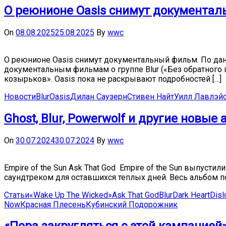
О реюнионе Oasis снимут документа
On
08.08.2025
25.08.2025
By
wwc
О реюнионе Oasis снимут документальный фильм. По данн
документальным фильмам о группе Blur («Без обратного п
козырьков». Oasis пока не раскрывают подробностей […]
Новости
Blur
Oasis
Дилан Саузерн
Стивен Найт
Уилл Лавлэй
Ghost, Blur, Powerwolf и другие новы
On
30.07.2024
30.07.2024
By
wwc
Empire of the Sun Ask That God Empire of the Sun выпусти
саундтреком для оставшихся теплых дней. Весь альбом по
Статьи
«Wake Up The Wicked»
Ask That God
Blur
Dark Heart
Disl
Now
Красная Плесень
Кубинский Подорожник