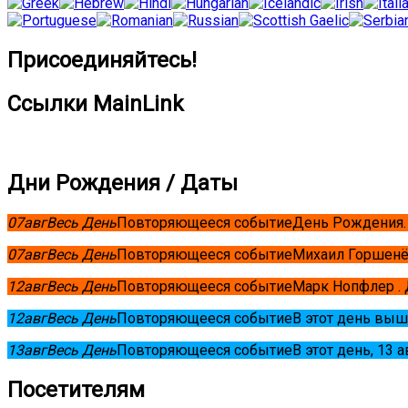
Присоединяйтесь!
Ссылки MainLink
Дни Рождения / Даты
07
авг
Весь День
Повторяющееся событие
День Рождения.
07
авг
Весь День
Повторяющееся событие
Михаил Горшенё
12
авг
Весь День
Повторяющееся событие
Марк Нопфлер .
12
авг
Весь День
Повторяющееся событие
В этот день выш
13
авг
Весь День
Повторяющееся событие
В этот день, 13 
Посетителям