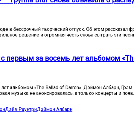
 — группа Blur снова объявила о распа
 уходе в бессрочный творческий отпуск. Об этом рассказал
вильное решение и огромная честь снова сыграть эти песни
с первым за восемь лет альбомом «The 
лет альбомом «The Ballad of Darren». Дэймон Албарн, Грэ
новая музыка не анонсировалась, а только концерты и поя
он
Дэйв Раунтри
Дэймон Албарн