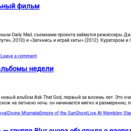
льный фильм
ым Daily Mail, съемками проекта займутся режиссеры Дил
ути», 2010) и «Заткнись и играй хиты» (2012). Куратором 
с
Leave a comment
е альбомы недели
ли новый альбом Ask That God, первый за восемь лет. Это о
хож на летнюю ночь: он начинается мягко и размеренно, по
oyal
Divine Mismata
Empire of the Sun
Ghost
Live At Wembley Sta