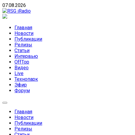
Skip
07.08.2026
to
content
RSG iRadio
RSG iRadio — Музыка различных музыкальных
направлений без возрастных ограничений
Главная
Новости
Публикации
Релизы
Статьи
Интервью
OffTop
Видео
Live
Технопарк
Эфир
Форум
Главная
Новости
Публикации
Релизы
Статьи