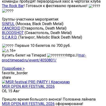
команды пробудят первородный хаос в чертогах клуба
The Rock Bar
! Готовься к фестивалю правильно!
Группы-участники мероприятия:
SINFUL
(Москва, Black Death Metal)
CANCROID
(Ставрополь, Death Metal)
BLOODSHOT
(Севастополь, Death Metal)
S.C.A.R.D.
(Таганрог, Melodic Black Death Metal)
Первые 10 билетов по 700 руб.
16+
Купить билет на Timepad
https://
msr-
prod.timepad.ru/event/4050801/
Подробнее >
favorite_border
share
MSR OPEN AIR FESTIVAL 2026
Сб, 15 Авг
Пришло время большого анонса! Половина лайнапа
MSR OPEN AIR FESTIVAL 2026
сформирована!