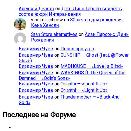
Алексей Дыков
on
Джо Линн Тёрнер войдёт в
состав жюри Интервидения
vladimir tchuew
on
80 лет со дня рождения
Кена Хенсли
Stan Store alternatives
on
Алан Парсонс. День
Рождения
Владимир Чуев
on
Песнь про утро
Владимир Чуев
on
GUNSHIP — Ghost (feat. @Power
Glove)
Владимир Чуев
on
MÄDHOUSE — «Love Is Blind»
Владимир Чуев
on
WARKINGS ft. The Queen of the
Damned — «Odin’s Sons»
Владимир Чуев
on
Orianthi — «Light It Up»
Владимир Чуев
on
Orianthi — «Light It Up»
Владимир Чуев
on
Thundermother — «Black And
Gold»
Последнее на Форуме