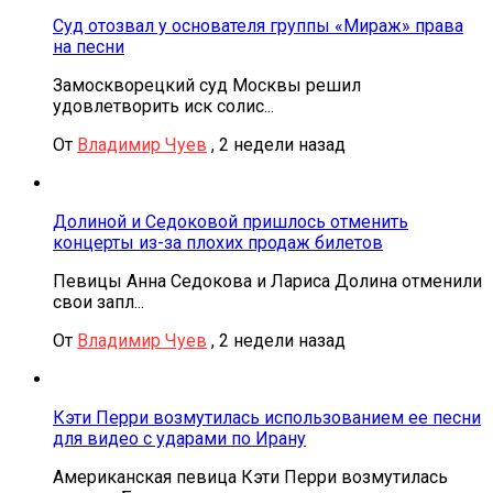
Суд отозвал у основателя группы «Мираж» права
на песни
Замоскворецкий суд Москвы решил
удовлетворить иск солис...
От
Владимир Чуев
,
2 недели назад
Долиной и Седоковой пришлось отменить
концерты из-за плохих продаж билетов
Певицы Анна Седокова и Лариса Долина отменили
свои запл...
От
Владимир Чуев
,
2 недели назад
Кэти Перри возмутилась использованием ее песни
для видео с ударами по Ирану
Американская певица Кэти Перри возмутилась