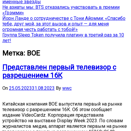
именные звёзды
Не азиаты мы: BTS отказались участвовать в премии
«Грэмми»
Йорн Ланде о сотрудничестве с Тони Айомми: «Спасибо
тебе, друг мой, за этот вызов и опыт — для меня
огромная честь работать с тобой!»
Группа Sleep Token получила платину в третий раз за 10
лет!
Метка:
BOE
Представлен первый телевизор с
разрешением 16К
On
25.05.2023
31.08.2023
By
wwc
Китайская компания BOE выпустила первый на рынке
телевизор с разрешением 16К. Об этом сообщает
издание VideoCardz. Корпорация представила
устройство на выставке Display Week 2023. По словам
журналистов медиа, аппарат является первым на рынке