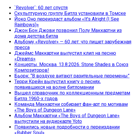
`Revolver`: 60 лет спустя
Скульптурную группу Битлз установили в Томске
Йоко Оно переиздаст альбом «It’s Alright (I See
Rainbows)»
Джон Бон Джови позвонил Полу Маккартни из
дома детства битла
Альбому «Revolver» — 60 лет: что пишет зарубежная
пресса
Джеймс Маккартни выпустил клип на песню
«Dreams»
Концерты. Москва. 13.8.2026. Stone Shades в Союз
Композиторов!
Бьорк: “В воздухе витают разительные перемены”
Терри Крейн выпустил книгу о песнях,
появившихся на волне битломании
Вышел справочник по коллекционным предметам
Битлз 1960-х годов
Команда Маккартни собирает фан-арт по мотивам
«The Boys of Dungeon Lane»
Альбом Маккартни «The Boys of Dungeon Lane»
выпустили на аудиокарте Yoto
Появились новые подробности о переиздании
«Rubber Soul»