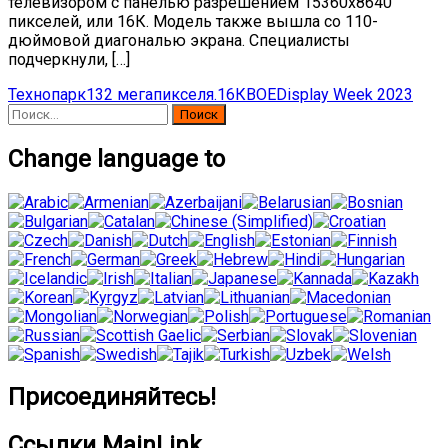
телевизором с панелью разрешением 15360х8640
пикселей, или 16К. Модель также вышла со 110-
дюймовой диагональю экрана. Специалисты
подчеркнули, […]
Технопарк
132 мегапикселя.
16К
BOE
Display Week 2023
Найти:
Change language to
Присоединяйтесь!
Ссылки MainLink