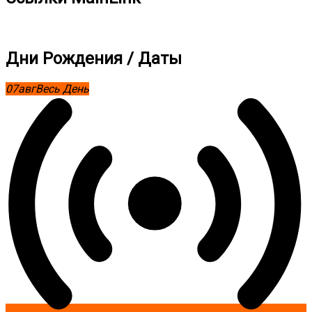
Дни Рождения / Даты
07
авг
Весь День