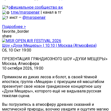
официальное сообщество вк
t.me/msropenair
| канал в тг
инст —
@msropenair
Подробнее >
favorite_border
share
Шоу «Духи Мещеры» | 10.10 | Москва (Атмосфера)
Сб, 10 Окт 19:00
ПРЕЗЕНТАЦИЯ ГРАНДИОЗНОГО ШОУ «ДУХИ МЕЩЕРЫ»
Москва, Атмосфера
10 октября 2026, 19:00
Прямиком из диких лесов и болот, в своей тёмной
ипостаси, группа «Мещера» с присущим ей масштабом
презентует своё новое грандиозное концертное шоу
«Духи Мещеры», которого ещё не видывала русская
тяжёлая сцена.
Вы погрузитесь в атмосферу древних сказаний и
мистической природы, воочию увидите и ощутите магию