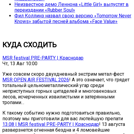
Неизвестное демо Леннона «Little Girl» выпустят в
переиздании «Rubber Soul»
Фил Коллинз назвал свою версию «Tomorrow Never
Knows» забытой песней альбома «Face Value»
КУДА СХОДИТЬ
MSR festival PRE-PARTY | Краснодар
Чт, 13 Авг 10:00
Уже совсем скоро двухдневный экстрим метал-фест
MSR OPEN AIR FESTIVAL 2026
! А это означает, что грядет
тотальный цельнометаллический угар среди
неприступных горных цитаделей и многовековых
лесов, исчерченных извилистыми и затерянными
тропами…
К такому событию нужно подготовиться правильно,
поэтому мы приготовили для вас лютейшую препати
13.08 | MSR festival PRE-PARTY | Краснодар
! 13 августа
разверзнется огненная бездна и 4 ломовейшие