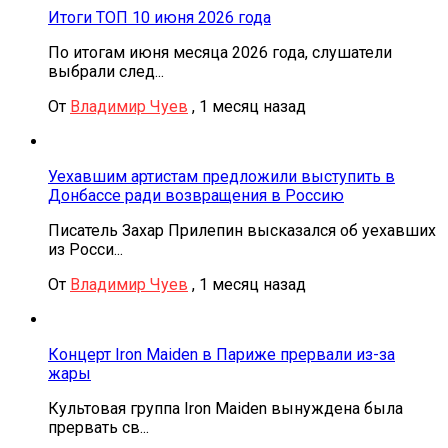
Итоги ТОП 10 июня 2026 года
По итогам июня месяца 2026 года, слушатели
выбрали след...
От
Владимир Чуев
,
1 месяц назад
Уехавшим артистам предложили выступить в
Донбассе ради возвращения в Россию
Писатель Захар Прилепин высказался об уехавших
из Росси...
От
Владимир Чуев
,
1 месяц назад
Концерт Iron Maiden в Париже прервали из-за
жары
Культовая группа Iron Maiden вынуждена была
прервать св...