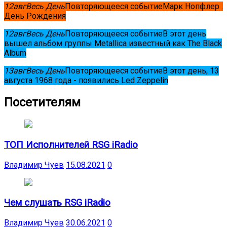
12
авг
Весь День
Повторяющееся событие
Марк Нопфлер .
День Рождения
12
авг
Весь День
Повторяющееся событие
В этот день
вышел альбом группы Metallica известный как The Black
Album
13
авг
Весь День
Повторяющееся событие
В этот день, 13
августа 1968 года - появились Led Zeppelin
Посетителям
ТОП Исполнителей RSG iRadio
Владимир Чуев
15.08.2021
0
Чем слушать RSG iRadio
Владимир Чуев
30.06.2021
0