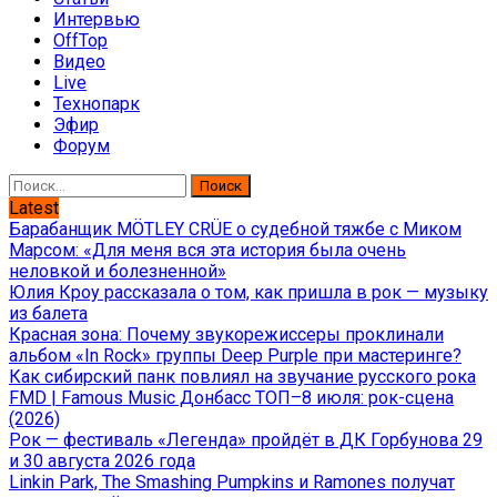
Интервью
OffTop
Видео
Live
Технопарк
Эфир
Форум
Найти:
Latest
Барабанщик MÖTLEY CRÜE о судебной тяжбе с Миком
Марсом: «Для меня вся эта история была очень
неловкой и болезненной»
Юлия Кроу рассказала о том, как пришла в рок — музыку
из балета
Красная зона: Почему звукорежиссеры проклинали
альбом «In Rock» группы Deep Purple при мастеринге?
Как сибирский панк повлиял на звучание русского рока
FMD | Famous Music Донбасс ТОП–8 июля: рок-сцена
(2026)
Рок — фестиваль «Легенда» пройдёт в ДК Горбунова 29
и 30 августа 2026 года
Linkin Park, The Smashing Pumpkins и Ramones получат