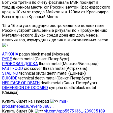
Вот уже третий по счёту фестиваль MSR пройдёт в
традиционном месте: юг России, внутри Краснодарского
края, в 10км от города Майкоп и в 120км от Краснодара.
База отдыха «Красный Мост».
15 и 16 августа ведущие экстремальные коллективы
России устроят священные ритуалы по «Пробуждению
Металлического Духа» среди древних дольменов,
величия гор, изумрудных долин и многовековых лесов…
АРКОНА
pagan black metal (Москва)
PYRE
death metal (Санкт-Петербург)
ГРОБОВАЯ ДОСКА
thrash metal (Москва/Белгород)
FAST FOOD
crossover thrash metal (Астрахань)
STALINO
technical brutal death metal (Донецк)
BUICIDE
technical death metal (Санкт-Петербург)
HERITAGE OF DEATH
death metal (Санкт-Петербург)
DIMENSION OF DOOMED
sympho death/black metal
(Самара)
Купить билет на Timepad
msr-
prod.timepad.ru/event/3883…
Купить билет ВК
vk.com/app5575136_-239035189