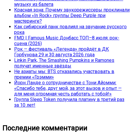
музыку из балета
Красная зона: Почему звукорежиссеры проклинали
альбом «In Rock» группы Deep Purple при
мастеринге?
Как сибирский панк повлиял на звучание русского
рока
FMD | Famous Music Донбасс ТОП–8 июля: рок-
сцена (2026)
Рок — фестиваль «Легенда» пройдёт в ДК
Горбунова 29 и 30 августа 2026 года
Linkin Park, The Smashing Pumpkins и Ramones
получат именные звёзды
Не азиаты мы: BTS отказались участвовать в
премии «Грэмми»
Йорн Ланде о сотрудничестве с Тони Айомми:
«Спасибо тебе, друг мой, за этот вызов и опыт —
для меня огромная честь работать с тобой!»
Группа Sleep Token получила платину в третий раз
за 10 лет!
Последние комментарии