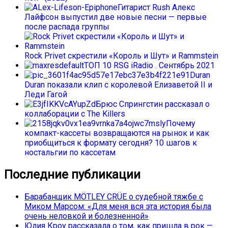
Гитарист Rush Алекс
Лайфсон выпустил две новые песни — первые
после распада группы
Rock Privet скрестили «Король и Шут» и Rammstein
ТОП 10 RSG iRadio . Сентябрь 2021
Duran
Duran показали клип с королевой Елизаветой II и
Леди Гагой
Брюс Спрингстин рассказал о
коллаборации с The Killers
Почему
компакт-кассеты возвращаются на рынок и как
приобщиться к формату сегодня? 10 шагов к
ностальгии по кассетам
Последние публикации
Барабанщик MÖTLEY CRÜE о судебной тяжбе с
Миком Марсом: «Для меня вся эта история была
очень неловкой и болезненной»
Юлия Кроу рассказала о том, как пришла в рок —