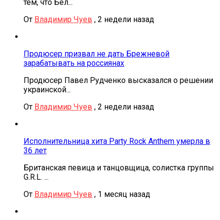
тем, что Бел...
От
Владимир Чуев
,
2 недели назад
Продюсер призвал не дать Брежневой
зарабатывать на россиянах
Продюсер Павел Рудченко высказался о решении
украинской...
От
Владимир Чуев
,
2 недели назад
Исполнительница хита Party Rock Anthem умерла в
36 лет
Британская певица и танцовщица, солистка группы
G.R.L. ...
От
Владимир Чуев
,
1 месяц назад