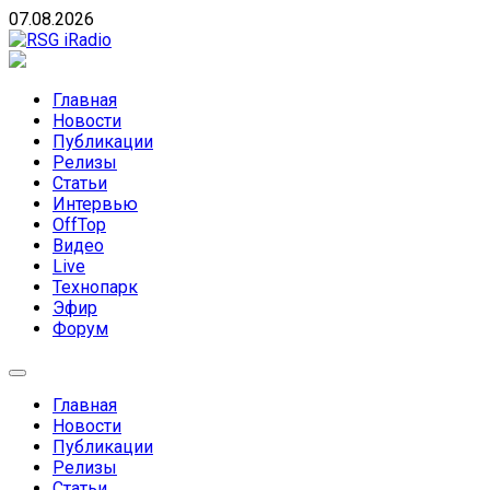
Skip
07.08.2026
to
content
RSG iRadio
RSG iRadio — Музыка различных музыкальных направлен
Главная
Новости
Публикации
Релизы
Статьи
Интервью
OffTop
Видео
Live
Технопарк
Эфир
Форум
Главная
Новости
Публикации
Релизы
Статьи