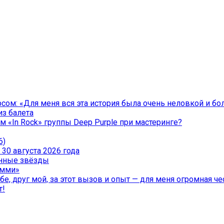
ом: «Для меня вся эта история была очень неловкой и бо
из балета
 «In Rock» группы Deep Purple при мастеринге?
6)
30 августа 2026 года
менные звёзды
эмми»
е, друг мой, за этот вызов и опыт — для меня огромная чес
т!