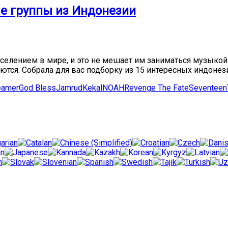
ые группы из Индонезии
лением в мире, и это не мешает им заниматься музыкой. 
ся. Собрала для вас подборку из 15 интересных индонезийск
eamer
God Bless
Jamrud
Kekal
NOAH
Revenge The Fate
Seventeen