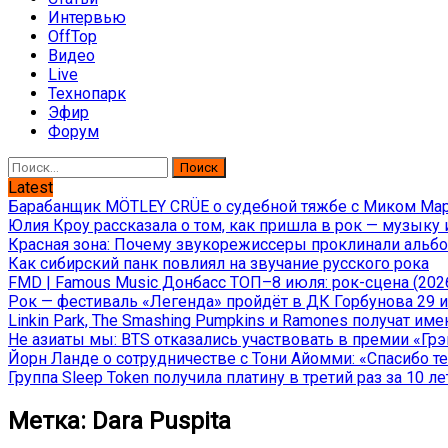
Интервью
OffTop
Видео
Live
Технопарк
Эфир
Форум
Найти:
Latest
Барабанщик MÖTLEY CRÜE о судебной тяжбе с Миком Марс
Юлия Кроу рассказала о том, как пришла в рок — музыку 
Красная зона: Почему звукорежиссеры проклинали альбом
Как сибирский панк повлиял на звучание русского рока
FMD | Famous Music Донбасс ТОП–8 июля: рок-сцена (202
Рок — фестиваль «Легенда» пройдёт в ДК Горбунова 29 и 
Linkin Park, The Smashing Pumpkins и Ramones получат и
Не азиаты мы: BTS отказались участвовать в премии «Гр
Йорн Ланде о сотрудничестве с Тони Айомми: «Спасибо теб
Группа Sleep Token получила платину в третий раз за 10 ле
Метка:
Dara Puspita