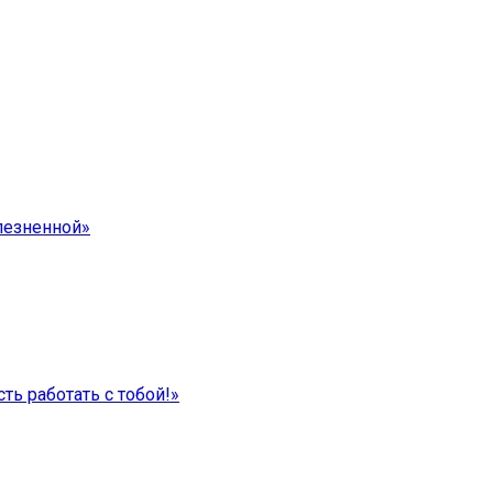
лезненной»
ть работать с тобой!»