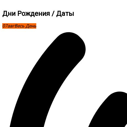
Дни Рождения / Даты
07
авг
Весь День