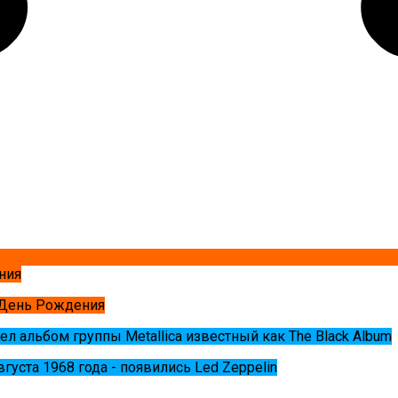
ния
 День Рождения
ел альбом группы Metallica известный как The Black Album
августа 1968 года - появились Led Zeppelin