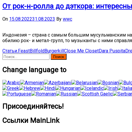
От рок-н-ролла до дэткора: интересн
On
15.08.2022
31.08.2023
By
wwc
Индонезия – страна с самым большим мусульманским насе
обилию рок- и метал-групп, то музыканты с ними справляют
Статьи
.Feast
Billfold
Burgerkill
Close Me Closet
Dara Puspita
Dr
Найти:
Change language to
Присоединяйтесь!
Ссылки MainLink