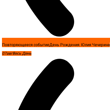
Повторяющееся событие
День Рождения. Юлия Чечерина
07
авг
Весь День