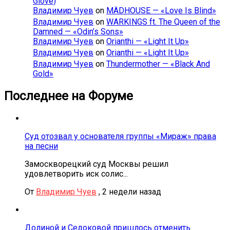
Glove)
Владимир Чуев
on
MÄDHOUSE — «Love Is Blind»
Владимир Чуев
on
WARKINGS ft. The Queen of the
Damned — «Odin’s Sons»
Владимир Чуев
on
Orianthi — «Light It Up»
Владимир Чуев
on
Orianthi — «Light It Up»
Владимир Чуев
on
Thundermother — «Black And
Gold»
Последнее на Форуме
Суд отозвал у основателя группы «Мираж» права
на песни
Замоскворецкий суд Москвы решил
удовлетворить иск солис...
От
Владимир Чуев
,
2 недели назад
Долиной и Седоковой пришлось отменить