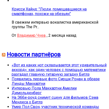
Крисси Хайнд: "Люди, помешавшиеся на
смартфонах, похожи на обезьян"
В свежем интервью вокалистка американской
группы The Pr...
От
Владимир Чуев
,
2 месяца назад
Новости партнёров
«Вот из каких нот складывается этот удивительный
аккорд»: как один человек с помощью математики
разгадал главную гитарную загадку Битлз
Появились первые фото Сирши Ронан в образе
Линды Маккартни
Интервью Пола Маккартни Амелии
Димольденберг
На Эбби-роуд снимут сцену для фильмов Сэма
Мендеса о Битлз
Умер Пол Свон, участник технической команды