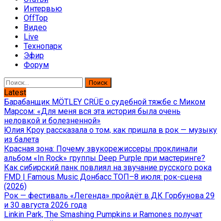
Интервью
OffTop
Видео
Live
Технопарк
Эфир
Форум
Найти:
Latest
Барабанщик MÖTLEY CRÜE о судебной тяжбе с Миком
Марсом: «Для меня вся эта история была очень
неловкой и болезненной»
Юлия Кроу рассказала о том, как пришла в рок — музыку
из балета
Красная зона: Почему звукорежиссеры проклинали
альбом «In Rock» группы Deep Purple при мастеринге?
Как сибирский панк повлиял на звучание русского рока
FMD | Famous Music Донбасс ТОП–8 июля: рок-сцена
(2026)
Рок — фестиваль «Легенда» пройдёт в ДК Горбунова 29
и 30 августа 2026 года
Linkin Park, The Smashing Pumpkins и Ramones получат