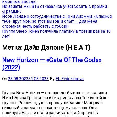
именные звёзды
Не азиаты мы: BTS отказались участвовать в премии
«Грэмми»
Йорн Ланде о сотрудничестве с Тони Айомми: «Спасибо
тебе, друг мой, за этот вызов и опыт — для меня
огромная честь работать с тобой!»
Группа Sleep Token получила платину в третий раз за 10
лет!
Метка:
Дэйв Далоне (H.E.A.T)
New Horizon — «Gate Of The Gods»
(2022)
On
23.08.2022
31.08.2023
By
El_Evdokimova
Группа New Horizon — это проект бывшего вокалиста
H.e.a.t Эрика Грёнвилля и гитариста Jona Tee из той же
группы. Рекомендую к прослушиванию! Материал
сильный и сделано по настоящему классно. Они
покинули H.e.a.t и стали развивать свой проект в