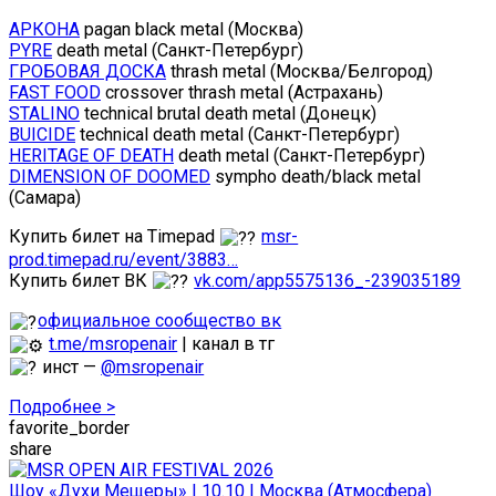
АРКОНА
pagan black metal (Москва)
PYRE
death metal (Санкт-Петербург)
ГРОБОВАЯ ДОСКА
thrash metal (Москва/Белгород)
FAST FOOD
crossover thrash metal (Астрахань)
STALINO
technical brutal death metal (Донецк)
BUICIDE
technical death metal (Санкт-Петербург)
HERITAGE OF DEATH
death metal (Санкт-Петербург)
DIMENSION OF DOOMED
sympho death/black metal
(Самара)
Купить билет на Timepad
msr-
prod.timepad.ru/event/3883…
Купить билет ВК
vk.com/app5575136_-239035189
официальное сообщество вк
t.me/msropenair
| канал в тг
инст —
@msropenair
Подробнее >
favorite_border
share
Шоу «Духи Мещеры» | 10.10 | Москва (Атмосфера)