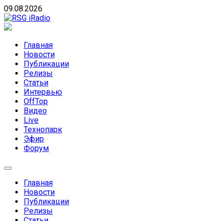
Skip
09.08.2026
to
content
RSG iRadio
RSG iRadio — Музыка различных музыкальных
направлений без возрастных ограничений
Главная
Новости
Публикации
Релизы
Статьи
Интервью
OffTop
Видео
Live
Технопарк
Эфир
Форум
Главная
Новости
Публикации
Релизы
Статьи