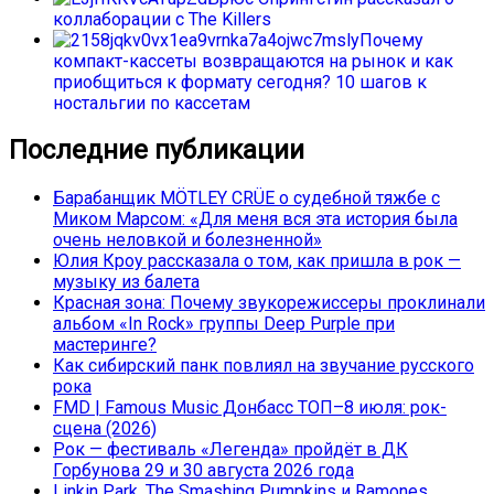
коллаборации с The Killers
Почему
компакт-кассеты возвращаются на рынок и как
приобщиться к формату сегодня? 10 шагов к
ностальгии по кассетам
Последние публикации
Барабанщик MÖTLEY CRÜE о судебной тяжбе с
Миком Марсом: «Для меня вся эта история была
очень неловкой и болезненной»
Юлия Кроу рассказала о том, как пришла в рок —
музыку из балета
Красная зона: Почему звукорежиссеры проклинали
альбом «In Rock» группы Deep Purple при
мастеринге?
Как сибирский панк повлиял на звучание русского
рока
FMD | Famous Music Донбасс ТОП–8 июля: рок-
сцена (2026)
Рок — фестиваль «Легенда» пройдёт в ДК
Горбунова 29 и 30 августа 2026 года
Linkin Park, The Smashing Pumpkins и Ramones