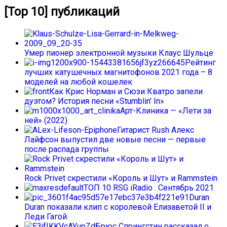
[Top 10] публикаций
Умер пионер электронной музыки Клаус Шульце
Рейтинг
лучших катушечных магнитофонов 2021 года – 8
моделей на любой кошелек
Как Крис Норман и Сюзи Кватро запели
дуэтом? История песни «Stumblin’ In»
Арт-Клиника — «Лети за
ней» (2022)
Гитарист Rush Алекс
Лайфсон выпустил две новые песни — первые
после распада группы
Rock Privet скрестили «Король и Шут» и Rammstein
ТОП 10 RSG iRadio . Сентябрь 2021
Duran
Duran показали клип с королевой Елизаветой II и
Леди Гагой
Брюс Спрингстин рассказал о