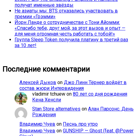
получат именные звёзды
Не азиаты мы: BTS отказались участвовать в
премии «Грэмми»
Йорн Ланде о сотрудничестве с Тони Айомми:
«Спасибо тебе, друг мой, за этот вызов и опыт —
для меня огромная честь работать с тобой!»
Группа Sleep Token получила платину в третий раз
за 10 лет!
Последние комментарии
Алексей Дыков
on
Джо Линн Тёрнер войдёт в
состав жюри Интервидения
vladimir tchuew
on
80 лет со дня рождения
Кена Хенсли
Stan Store alternatives
on
Алан Парсонс. День
Рождения
Владимир Чуев
on
Песнь про утро
Владимир Чуев
on
GUNSHIP — Ghost (feat. @Power