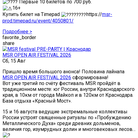
Первые 10 билетов по 700 руб.
16+
Купить билет на Timepad
https://
msr-
prod.timepad.ru/event/4050801/
Подробнее >
favorite_border
share
MSR OPEN AIR FESTIVAL 2026
Сб, 15 Авг
Пришло время большого анонса! Половина лайнапа
MSR OPEN AIR FESTIVAL 2026
сформирована!
Вот уже третий по счёту фестиваль MSR пройдёт в
традиционном месте: юг России, внутри Краснодарского
края, в 10км от города Майкоп и в 120км от Краснодара.
База отдыха «Красный Мост».
15 и 16 августа ведущие экстремальные коллективы
России устроят священные ритуалы по «Пробуждению
Металлического Духа» среди древних дольменов,
величия гор, изумрудных долин и многовековых лесов…