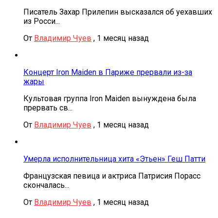
Писатель Захар Прилепин высказался об уехавших
из Росси...
От
Владимир Чуев
,
1 месяц назад
Концерт Iron Maiden в Париже прервали из-за
жары
Культовая группа Iron Maiden вынуждена была
прервать св...
От
Владимир Чуев
,
1 месяц назад
Умерла исполнительница хита «Этьен» Геш Патти
Французская певица и актриса Патрисия Порасс
скончалась...
От
Владимир Чуев
,
1 месяц назад