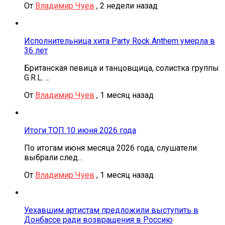
От
Владимир Чуев
,
2 недели назад
Исполнительница хита Party Rock Anthem умерла в
36 лет
Британская певица и танцовщица, солистка группы
G.R.L. ...
От
Владимир Чуев
,
1 месяц назад
Итоги ТОП 10 июня 2026 года
По итогам июня месяца 2026 года, слушатели
выбрали след...
От
Владимир Чуев
,
1 месяц назад
Уехавшим артистам предложили выступить в
Донбассе ради возвращения в Россию