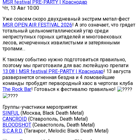
MSR festival PRE-PARTY | Краснодар
Чт, 13 Авг 10:00
Уже совсем скоро двухдневный экстрим метал-фест
MSR OPEN AIR FESTIVAL 2026
! А это означает, что грядет
тотальный цельнометаллический угар среди
неприступных горных цитаделей и многовековых
лесов, исчерченных извилистыми и затерянными
тропами…
К такому событию нужно подготовиться правильно,
поэтому мы приготовили для вас лютейшую препати
13.08 | MSR festival PRE-PARTY | Краснодар
! 13 августа
разверзнется огненная бездна и 4 ломовейшие
команды пробудят первородный хаос в чертогах клуба
The Rock Bar
! Готовься к фестивалю правильно!
Группы-участники мероприятия:
SINFUL
(Москва, Black Death Metal)
CANCROID
(Ставрополь, Death Metal)
BLOODSHOT
(Севастополь, Death Metal)
S.C.A.R.D.
(Таганрог, Melodic Black Death Metal)