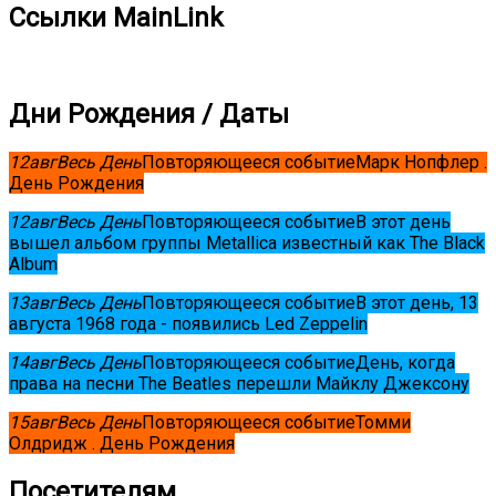
Ссылки MainLink
Дни Рождения / Даты
12
авг
Весь День
Повторяющееся событие
Марк Нопфлер .
День Рождения
12
авг
Весь День
Повторяющееся событие
В этот день
вышел альбом группы Metallica известный как The Black
Album
13
авг
Весь День
Повторяющееся событие
В этот день, 13
августа 1968 года - появились Led Zeppelin
14
авг
Весь День
Повторяющееся событие
День, когда
права на песни The Beatles перешли Майклу Джексону
15
авг
Весь День
Повторяющееся событие
Томми
Олдридж . День Рождения
Посетителям