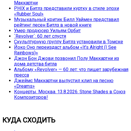
Маккартни
PHIX и Битлз представили куртку в стиле эпохи
«Rubber Soul»
Музыкальный критик Билл Уаймен представил
рейтинг песен Битлз в новой книге
Умер продюсер Уильям Орбит
`Revolver`: 60 лет спустя
Скульптурную группу Битлз установили в Томске
Йоко Оно переиздаст альбом «It’s Alright (I See
Rainbows)»
Джон Бон Джови позвонил Полу Маккартни из
дома детства битла
Альбому «Revolver» — 60 лет: что пишет зарубежная
пресса
Джеймс Маккартни выпустил клип на песню
«Dreams»
Концерты. Москва. 13.8.2026. Stone Shades в Союз
Композиторов!
КУДА СХОДИТЬ