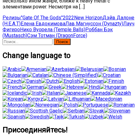
несколько ином жанре, ближе к heavy metal с
элементами power. Несмотря на […]
Релизы
"Gate Of The Gods"
2022
New Horizon
Дэйв Далоне
(H.E.A.T)
Елена Евдокимова
Лав Магнуссон (Dynazty)
Лауч
Фигеро
Нико Вуорела (Temple Balls)
Роббан Бэк
(Mustasch)
Сэм Тотман (DragonForce)
Найти:
Change language to
Присоединяйтесь!