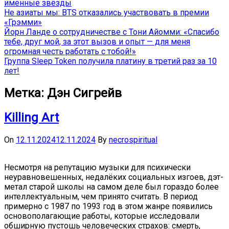
именные звёзды
Не азиаты мы: BTS отказались участвовать в премии
«Грэмми»
Йорн Ланде о сотрудничестве с Тони Айомми: «Спасибо
тебе, друг мой, за этот вызов и опыт — для меня
огромная честь работать с тобой!»
Группа Sleep Token получила платину в третий раз за 10
лет!
Метка:
Дэн Сигрейв
Killing Art
On
12.11.2024
12.11.2024
By
necrospiritual
Несмотря на репутацию музыки для психически
неуравновешенных, недалёких социальных изгоев, дэт-
метал старой школы на самом деле был гораздо более
интеллектуальным, чем принято считать. В период
примерно с 1987 по 1993 год в этом жанре появились
основополагающие работы, которые исследовали
обширную пустошь человеческих страхов: смерть,