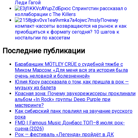
Леди Гагой
Брюс Спрингстин рассказал о
коллаборации с The Killers
Почему
компакт-кассеты возвращаются на рынок и как
приобщиться к формату сегодня? 10 шагов к
ностальгии по кассетам
Последние публикации
Барабанщик MÖTLEY CRÜE о судебной тяжбе с
Миком Марсом: «Для меня вся эта история была
очень неловкой и болезненной»
Юлия Кроу рассказала о том, как пришла в рок —
музыку из балета
Красная зона: Почему звукорежиссеры проклинали
альбом «In Rock» группы Deep Purple при
мастеринге?
Как сибирский панк повлиял на звучание русского
рока
FMD | Famous Music Донбасс ТОП–8 июля: рок-
сцена (2026)
Рок — фестиваль «Легенда» пройдёт в ДК