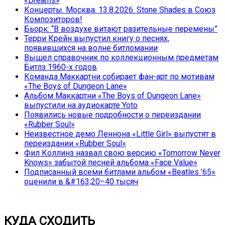
«Dreams»
Концерты. Москва. 13.8.2026. Stone Shades в Союз
Композиторов!
Бьорк: “В воздухе витают разительные перемены”
Терри Крейн выпустил книгу о песнях,
появившихся на волне битломании
Вышел справочник по коллекционным предметам
Битлз 1960-х годов
Команда Маккартни собирает фан-арт по мотивам
«The Boys of Dungeon Lane»
Альбом Маккартни «The Boys of Dungeon Lane»
выпустили на аудиокарте Yoto
Появились новые подробности о переиздании
«Rubber Soul»
Неизвестное демо Леннона «Little Girl» выпустят в
переиздании «Rubber Soul»
Фил Коллинз назвал свою версию «Tomorrow Never
Knows» забытой песней альбома «Face Value»
Подписанный всеми битлами альбом «Beatles ’65»
оценили в &#163;20–40 тысяч
КУДА СХОДИТЬ