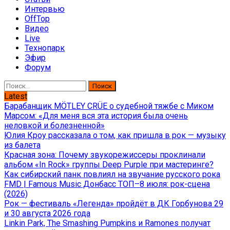
Интервью
OffTop
Видео
Live
Технопарк
Эфир
Форум
Найти:
Latest
Барабанщик MÖTLEY CRÜE о судебной тяжбе с Миком
Марсом: «Для меня вся эта история была очень
неловкой и болезненной»
Юлия Кроу рассказала о том, как пришла в рок — музыку
из балета
Красная зона: Почему звукорежиссеры проклинали
альбом «In Rock» группы Deep Purple при мастеринге?
Как сибирский панк повлиял на звучание русского рока
FMD | Famous Music Донбасс ТОП–8 июля: рок-сцена
(2026)
Рок — фестиваль «Легенда» пройдёт в ДК Горбунова 29
и 30 августа 2026 года
Linkin Park, The Smashing Pumpkins и Ramones получат