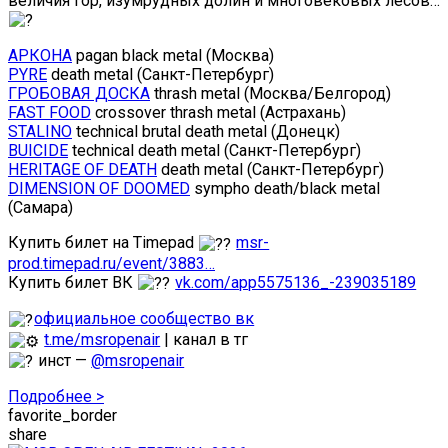
величия гор, изумрудных долин и многовековых лесов…
АРКОНА
pagan black metal (Москва)
PYRE
death metal (Санкт-Петербург)
ГРОБОВАЯ ДОСКА
thrash metal (Москва/Белгород)
FAST FOOD
crossover thrash metal (Астрахань)
STALINO
technical brutal death metal (Донецк)
BUICIDE
technical death metal (Санкт-Петербург)
HERITAGE OF DEATH
death metal (Санкт-Петербург)
DIMENSION OF DOOMED
sympho death/black metal
(Самара)
Купить билет на Timepad
msr-
prod.timepad.ru/event/3883…
Купить билет ВК
vk.com/app5575136_-239035189
официальное сообщество вк
t.me/msropenair
| канал в тг
инст —
@msropenair
Подробнее >
favorite_border
share