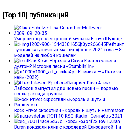
[Top 10] публикаций
Умер пионер электронной музыки Клаус Шульце
Рейтинг
лучших катушечных магнитофонов 2021 года – 8
моделей на любой кошелек
Как Крис Норман и Сюзи Кватро запели
дуэтом? История песни «Stumblin’ In»
Арт-Клиника — «Лети за
ней» (2022)
Гитарист Rush Алекс
Лайфсон выпустил две новые песни — первые
после распада группы
Rock Privet скрестили «Король и Шут» и Rammstein
ТОП 10 RSG iRadio . Сентябрь 2021
Duran
Duran показали клип с королевой Елизаветой II и