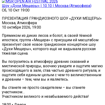
Шоу «Духи Мещеры» | 10.10 | Москва (Атмосфера)
Сб, 10 Окт 19:00
ПРЕЗЕНТАЦИЯ ГРАНДИОЗНОГО ШОУ «ДУХИ МЕЩЕРЫ»
Москва, Атмосфера
10 октября 2026, 19:00
Прямиком из диких лесов и болот, в своей тёмной
ипостаси, группа «Мещера» с присущим ей масштабом
презентует своё новое грандиозное концертное шоу
«Духи Мещеры», которого ещё не видывала русская
тяжёлая сцена.
Вы погрузитесь в атмосферу древних сказаний и
мистической природы, воочию увидите и ощутите магию
происходящего в зале, став частью древнего ритуала, и
ощутите себя единым целым с чем-то величественным
и древним – тем, чем вы и являетесь.
Вы станете не просто свидетелем – вы станете
участником…
Участником великого и незабываемого действа!
18:00 • Двери