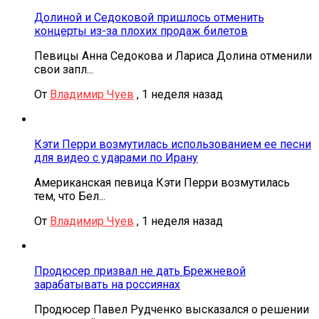
Долиной и Седоковой пришлось отменить
концерты из-за плохих продаж билетов
Певицы Анна Седокова и Лариса Долина отменили
свои запл...
От
Владимир Чуев
,
1 неделя назад
Кэти Перри возмутилась использованием ее песни
для видео с ударами по Ирану
Американская певица Кэти Перри возмутилась
тем, что Бел...
От
Владимир Чуев
,
1 неделя назад
Продюсер призвал не дать Брежневой
зарабатывать на россиянах
Продюсер Павел Рудченко высказался о решении