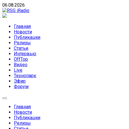
Skip
06.08.2026
to
content
RSG iRadio
RSG iRadio — Музыка различных музыкальных
направлений без возрастных ограничений
Главная
Новости
Публикации
Релизы
Статьи
Интервью
OffTop
Видео
Live
Технопарк
Эфир
Форум
Главная
Новости
Публикации
Релизы
Статьи