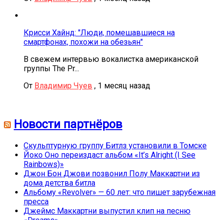
Крисси Хайнд: "Люди, помешавшиеся на
смартфонах, похожи на обезьян"
В свежем интервью вокалистка американской
группы The Pr...
От
Владимир Чуев
,
1 месяц назад
Новости партнёров
Скульптурную группу Битлз установили в Томске
Йоко Оно переиздаст альбом «It’s Alright (I See
Rainbows)»
Джон Бон Джови позвонил Полу Маккартни из
дома детства битла
Альбому «Revolver» — 60 лет: что пишет зарубежная
пресса
Джеймс Маккартни выпустил клип на песню