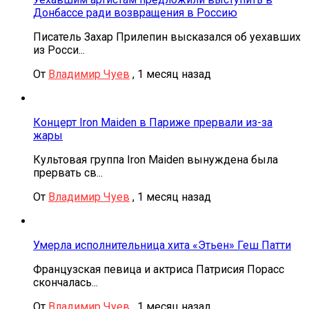
Донбассе ради возвращения в Россию
Писатель Захар Прилепин высказался об уехавших
из Росси...
От
Владимир Чуев
,
1 месяц назад
Концерт Iron Maiden в Париже прервали из-за
жары
Культовая группа Iron Maiden вынуждена была
прервать св...
От
Владимир Чуев
,
1 месяц назад
Умерла исполнительница хита «Этьен» Геш Патти
Французская певица и актриса Патрисия Порасс
скончалась...
От
Владимир Чуев
,
1 месяц назад