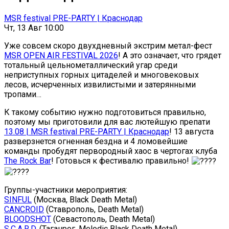
MSR festival PRE-PARTY | Краснодар
Чт, 13 Авг 10:00
Уже совсем скоро двухдневный экстрим метал-фест
MSR OPEN AIR FESTIVAL 2026
! А это означает, что грядет
тотальный цельнометаллический угар среди
неприступных горных цитаделей и многовековых
лесов, исчерченных извилистыми и затерянными
тропами…
К такому событию нужно подготовиться правильно,
поэтому мы приготовили для вас лютейшую препати
13.08 | MSR festival PRE-PARTY | Краснодар
! 13 августа
разверзнется огненная бездна и 4 ломовейшие
команды пробудят первородный хаос в чертогах клуба
The Rock Bar
! Готовься к фестивалю правильно!
Группы-участники мероприятия:
SINFUL
(Москва, Black Death Metal)
CANCROID
(Ставрополь, Death Metal)
BLOODSHOT
(Севастополь, Death Metal)
S.C.A.R.D.
(Таганрог, Melodic Black Death Metal)