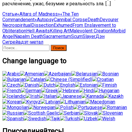
расчленение, ужас, безумие и реальность зла. […]
Статьи
«Altars of Madness»
«The Ten
Commandenent»
Autopsy
Cannibal Corpse
Death
Devourer
Necrospiritual
Dissection
Exhumed
From Enslavement to
Obliteration
Hell Awaits
Killing Art
Malevolent Creation
Morbid
Angel
Napalm Death
Sacramentum
Scum
Slayer
Дэн
Сигрейв
дэт-метал
Найти:
Change language to
Присоединяйтесь!