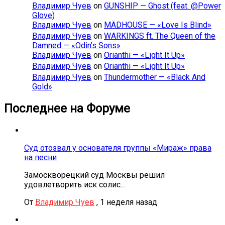
Владимир Чуев
on
GUNSHIP — Ghost (feat. @Power
Glove)
Владимир Чуев
on
MÄDHOUSE — «Love Is Blind»
Владимир Чуев
on
WARKINGS ft. The Queen of the
Damned — «Odin’s Sons»
Владимир Чуев
on
Orianthi — «Light It Up»
Владимир Чуев
on
Orianthi — «Light It Up»
Владимир Чуев
on
Thundermother — «Black And
Gold»
Последнее на Форуме
Суд отозвал у основателя группы «Мираж» права
на песни
Замоскворецкий суд Москвы решил
удовлетворить иск солис...
От
Владимир Чуев
,
1 неделя назад