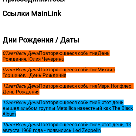
Ссылки MainLink
Дни Рождения / Даты
07
авг
Весь День
Повторяющееся событие
День
Рождения. Юлия Чечерина
07
авг
Весь День
Повторяющееся событие
Михаил
Горшенёв . День Рождения
12
авг
Весь День
Повторяющееся событие
Марк Нопфлер .
День Рождения
12
авг
Весь День
Повторяющееся событие
В этот день
вышел альбом группы Metallica известный как The Black
Album
13
авг
Весь День
Повторяющееся событие
В этот день, 13
августа 1968 года - появились Led Zeppelin