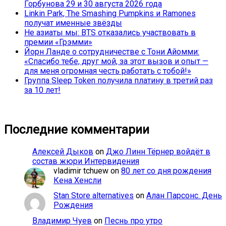
Горбунова 29 и 30 августа 2026 года
Linkin Park, The Smashing Pumpkins и Ramones
получат именные звёзды
Не азиаты мы: BTS отказались участвовать в
премии «Грэмми»
Йорн Ланде о сотрудничестве с Тони Айомми:
«Спасибо тебе, друг мой, за этот вызов и опыт —
для меня огромная честь работать с тобой!»
Группа Sleep Token получила платину в третий раз
за 10 лет!
Последние комментарии
Алексей Дыков
on
Джо Линн Тёрнер войдёт в
состав жюри Интервидения
vladimir tchuew
on
80 лет со дня рождения
Кена Хенсли
Stan Store alternatives
on
Алан Парсонс. День
Рождения
Владимир Чуев
on
Песнь про утро