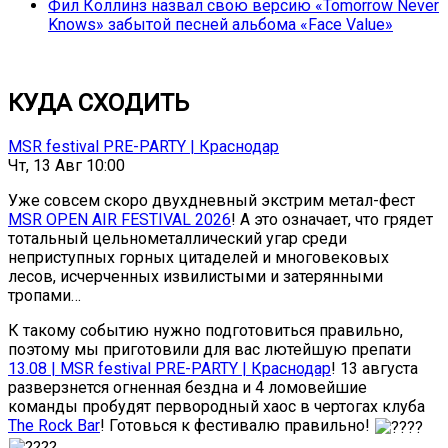
Фил Коллинз назвал свою версию «Tomorrow Never
Knows» забытой песней альбома «Face Value»
КУДА СХОДИТЬ
MSR festival PRE-PARTY | Краснодар
Чт, 13 Авг 10:00
Уже совсем скоро двухдневный экстрим метал-фест
MSR OPEN AIR FESTIVAL 2026
! А это означает, что грядет
тотальный цельнометаллический угар среди
неприступных горных цитаделей и многовековых
лесов, исчерченных извилистыми и затерянными
тропами…
К такому событию нужно подготовиться правильно,
поэтому мы приготовили для вас лютейшую препати
13.08 | MSR festival PRE-PARTY | Краснодар
! 13 августа
разверзнется огненная бездна и 4 ломовейшие
команды пробудят первородный хаос в чертогах клуба
The Rock Bar
! Готовься к фестивалю правильно!