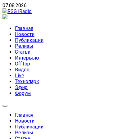
Skip
07.08.2026
to
content
RSG iRadio
RSG iRadio — Музыка различных музыкальных
направлений без возрастных ограничений
Главная
Новости
Публикации
Релизы
Статьи
Интервью
OffTop
Видео
Live
Технопарк
Эфир
Форум
Главная
Новости
Публикации
Релизы
Статьи