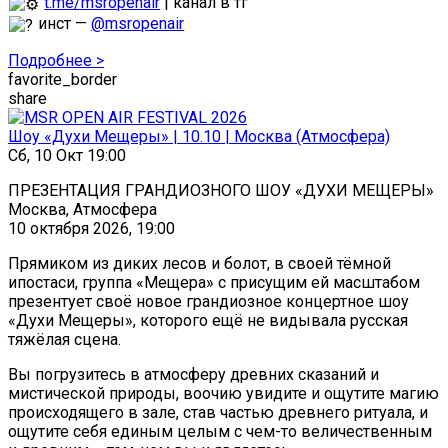
t.me/msropenair
| канал в тг
инст —
@msropenair
Подробнее >
favorite_border
share
Шоу «Духи Мещеры» | 10.10 | Москва (Атмосфера)
Сб, 10 Окт 19:00
ПРЕЗЕНТАЦИЯ ГРАНДИОЗНОГО ШОУ «ДУХИ МЕЩЕРЫ»
Москва, Атмосфера
10 октября 2026, 19:00
Прямиком из диких лесов и болот, в своей тёмной
ипостаси, группа «Мещера» с присущим ей масштабом
презентует своё новое грандиозное концертное шоу
«Духи Мещеры», которого ещё не видывала русская
тяжёлая сцена.
Вы погрузитесь в атмосферу древних сказаний и
мистической природы, воочию увидите и ощутите магию
происходящего в зале, став частью древнего ритуала, и
ощутите себя единым целым с чем-то величественным