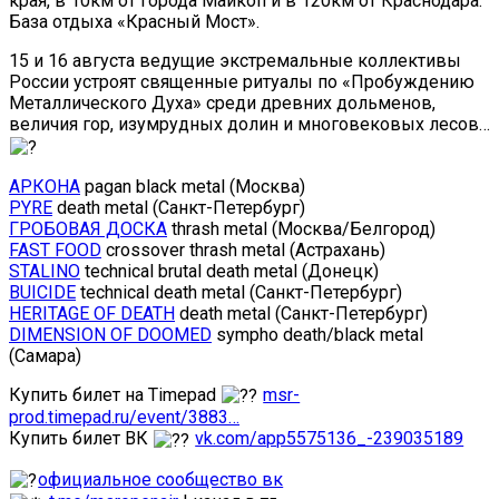
края, в 10км от города Майкоп и в 120км от Краснодара.
База отдыха «Красный Мост».
15 и 16 августа ведущие экстремальные коллективы
России устроят священные ритуалы по «Пробуждению
Металлического Духа» среди древних дольменов,
величия гор, изумрудных долин и многовековых лесов…
АРКОНА
pagan black metal (Москва)
PYRE
death metal (Санкт-Петербург)
ГРОБОВАЯ ДОСКА
thrash metal (Москва/Белгород)
FAST FOOD
crossover thrash metal (Астрахань)
STALINO
technical brutal death metal (Донецк)
BUICIDE
technical death metal (Санкт-Петербург)
HERITAGE OF DEATH
death metal (Санкт-Петербург)
DIMENSION OF DOOMED
sympho death/black metal
(Самара)
Купить билет на Timepad
msr-
prod.timepad.ru/event/3883…
Купить билет ВК
vk.com/app5575136_-239035189
официальное сообщество вк