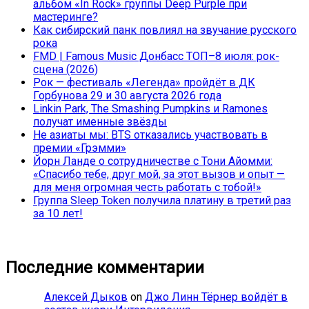
альбом «In Rock» группы Deep Purple при
мастеринге?
Как сибирский панк повлиял на звучание русского
рока
FMD | Famous Music Донбасс ТОП–8 июля: рок-
сцена (2026)
Рок — фестиваль «Легенда» пройдёт в ДК
Горбунова 29 и 30 августа 2026 года
Linkin Park, The Smashing Pumpkins и Ramones
получат именные звёзды
Не азиаты мы: BTS отказались участвовать в
премии «Грэмми»
Йорн Ланде о сотрудничестве с Тони Айомми:
«Спасибо тебе, друг мой, за этот вызов и опыт —
для меня огромная честь работать с тобой!»
Группа Sleep Token получила платину в третий раз
за 10 лет!
Последние комментарии
Алексей Дыков
on
Джо Линн Тёрнер войдёт в