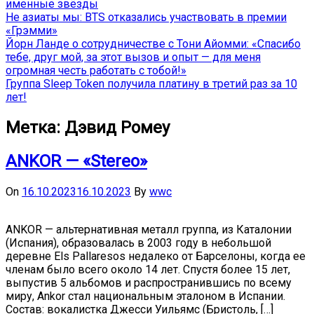
именные звёзды
Не азиаты мы: BTS отказались участвовать в премии
«Грэмми»
Йорн Ланде о сотрудничестве с Тони Айомми: «Спасибо
тебе, друг мой, за этот вызов и опыт — для меня
огромная честь работать с тобой!»
Группа Sleep Token получила платину в третий раз за 10
лет!
Метка:
Дэвид Ромеу
ANKOR — «Stereo»
On
16.10.2023
16.10.2023
By
wwc
ANKOR — альтернативная металл группа, из Каталонии
(Испания), образовалась в 2003 году в небольшой
деревне Els Pallaresos недалеко от Барселоны, когда ее
членам было всего около 14 лет. Спустя более 15 лет,
выпустив 5 альбомов и распространившись по всему
миру, Ankor стал национальным эталоном в Испании.
Состав: вокалистка Джесси Уильямс (Бристоль, […]