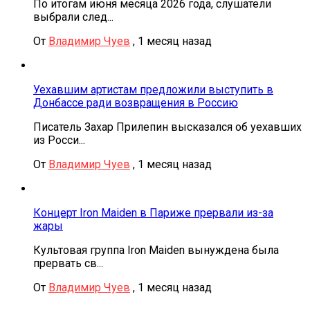
По итогам июня месяца 2026 года, слушатели
выбрали след...
От
Владимир Чуев
,
1 месяц назад
Уехавшим артистам предложили выступить в
Донбассе ради возвращения в Россию
Писатель Захар Прилепин высказался об уехавших
из Росси...
От
Владимир Чуев
,
1 месяц назад
Концерт Iron Maiden в Париже прервали из-за
жары
Культовая группа Iron Maiden вынуждена была
прервать св...
От
Владимир Чуев
,
1 месяц назад