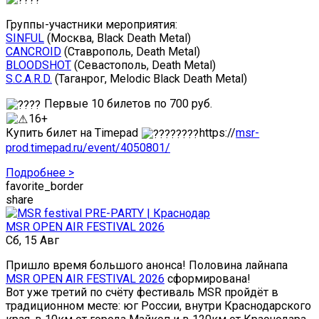
Группы-участники мероприятия:
SINFUL
(Москва, Black Death Metal)
CANCROID
(Ставрополь, Death Metal)
BLOODSHOT
(Севастополь, Death Metal)
S.C.A.R.D.
(Таганрог, Melodic Black Death Metal)
Первые 10 билетов по 700 руб.
16+
Купить билет на Timepad
https://
msr-
prod.timepad.ru/event/4050801/
Подробнее >
favorite_border
share
MSR OPEN AIR FESTIVAL 2026
Сб, 15 Авг
Пришло время большого анонса! Половина лайнапа
MSR OPEN AIR FESTIVAL 2026
сформирована!
Вот уже третий по счёту фестиваль MSR пройдёт в
традиционном месте: юг России, внутри Краснодарского