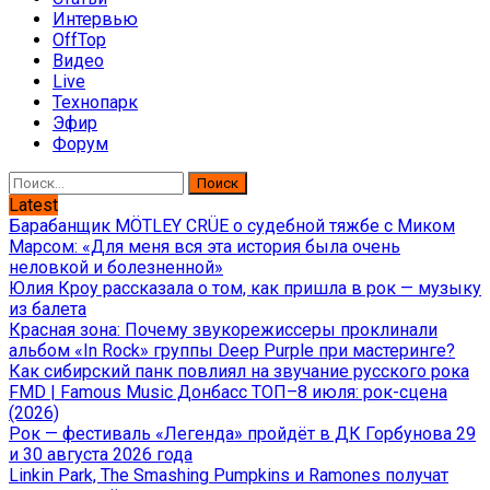
Интервью
OffTop
Видео
Live
Технопарк
Эфир
Форум
Найти:
Latest
Барабанщик MÖTLEY CRÜE о судебной тяжбе с Миком
Марсом: «Для меня вся эта история была очень
неловкой и болезненной»
Юлия Кроу рассказала о том, как пришла в рок — музыку
из балета
Красная зона: Почему звукорежиссеры проклинали
альбом «In Rock» группы Deep Purple при мастеринге?
Как сибирский панк повлиял на звучание русского рока
FMD | Famous Music Донбасс ТОП–8 июля: рок-сцена
(2026)
Рок — фестиваль «Легенда» пройдёт в ДК Горбунова 29
и 30 августа 2026 года
Linkin Park, The Smashing Pumpkins и Ramones получат