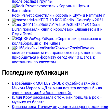
после распада группы
Rock Privet скрестили «Король и Шут» и Rammstein
ТОП 10 RSG iRadio . Сентябрь 2021
Duran
Duran показали клип с королевой Елизаветой II и
Леди Гагой
Брюс Спрингстин рассказал о
коллаборации с The Killers
Почему
компакт-кассеты возвращаются на рынок и как
приобщиться к формату сегодня? 10 шагов к
ностальгии по кассетам
Последние публикации
Барабанщик MÖTLEY CRÜE о судебной тяжбе с
Миком Марсом: «Для меня вся эта история была
очень неловкой и болезненной»
Юлия Кроу рассказала о том, как пришла в рок —
музыку из балета
Красная зона: Почему звукорежиссеры проклинали