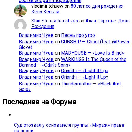
состав жюри Интервидения
vladimir tchuew
on
80 лет со дня рождения
Кена Хенсли
Stan Store alternatives
on
Алан Парсонс. День
Рождения
Владимир Чуев
on
Песнь про утро
Владимир Чуев
on
GUNSHIP — Ghost (feat. @Power
Glove)
Владимир Чуев
on
MÄDHOUSE — «Love Is Blind»
Владимир Чуев
on
WARKINGS ft. The Queen of the
Damned — «Odin’s Sons»
Владимир Чуев
on
Orianthi — «Light It Up»
Владимир Чуев
on
Orianthi — «Light It Up»
Владимир Чуев
on
Thundermother — «Black And
Gold»
Последнее на Форуме
Суд отозвал у основателя группы «Мираж» права
на песни