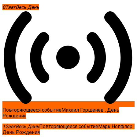
07
авг
Весь День
Повторяющееся событие
Михаил Горшенёв . День
Рождения
12
авг
Весь День
Повторяющееся событие
Марк Нопфлер .
День Рождения