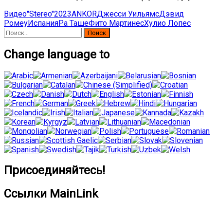
Видео
"Stereo"
2023
ANKOR
Джесси Уильямс
Дэвид
Ромеу
Испания
Ра Таше
Фито Мартинес
Хулио Лопес
Найти:
Change language to
Присоединяйтесь!
Ссылки MainLink