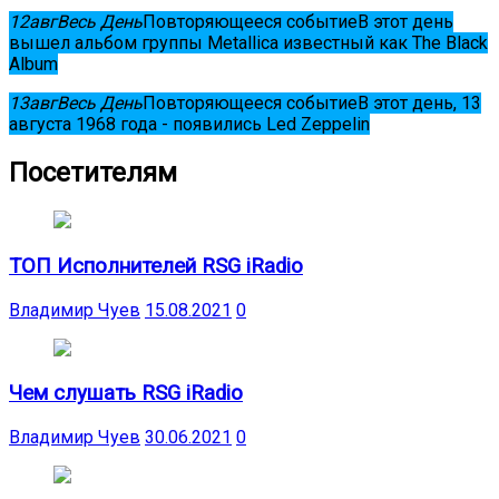
12
авг
Весь День
Повторяющееся событие
В этот день
вышел альбом группы Metallica известный как The Black
Album
13
авг
Весь День
Повторяющееся событие
В этот день, 13
августа 1968 года - появились Led Zeppelin
Посетителям
ТОП Исполнителей RSG iRadio
Владимир Чуев
15.08.2021
0
Чем слушать RSG iRadio
Владимир Чуев
30.06.2021
0