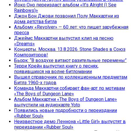
Йоко Оно переиздаст альбом «It’s Alright (I See
Rainbows)»
Джон Бон Джови позвонил Полу Маккартни из
дома детства битла
Альбому «Revolver» — 60 лет: что пишет зарубежная
пресса
Джеймс Маккартни выпустил клип на песню
«Dreams»
Концерты. Москва. 13.8.2026. Stone Shades в Союз
Композиторов!
Бьорк: “В воздухе витают разительные перемены”
Терри Крейн выпустил книгу о песнях,
появившихся на волне битломании
Вышел справочник по коллекционным предметам
Битлз 1960-х годов
Команда Маккартни собирает фан-арт по мотивам
«The Boys of Dungeon Lane»
Альбом Маккартни «The Boys of Dungeon Lane»
выпустили на аудиокарте Yoto
Появились новые подробности о переиздании
«Rubber Soul»
Неизвестное демо Леннона «Little Girl» выпустят в
переиздании «Rubber Soul»