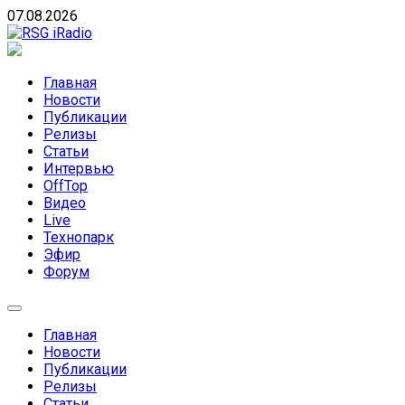
Skip
07.08.2026
to
content
RSG iRadio
RSG iRadio — Музыка различных музыкальных
направлений без возрастных ограничений
Главная
Новости
Публикации
Релизы
Статьи
Интервью
OffTop
Видео
Live
Технопарк
Эфир
Форум
Главная
Новости
Публикации
Релизы
Статьи