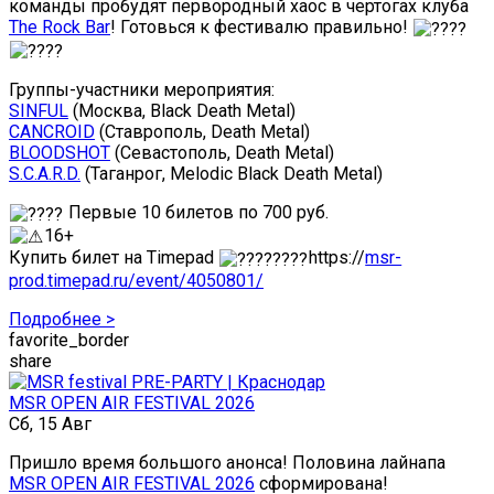
команды пробудят первородный хаос в чертогах клуба
The Rock Bar
! Готовься к фестивалю правильно!
Группы-участники мероприятия:
SINFUL
(Москва, Black Death Metal)
CANCROID
(Ставрополь, Death Metal)
BLOODSHOT
(Севастополь, Death Metal)
S.C.A.R.D.
(Таганрог, Melodic Black Death Metal)
Первые 10 билетов по 700 руб.
16+
Купить билет на Timepad
https://
msr-
prod.timepad.ru/event/4050801/
Подробнее >
favorite_border
share
MSR OPEN AIR FESTIVAL 2026
Сб, 15 Авг
Пришло время большого анонса! Половина лайнапа
MSR OPEN AIR FESTIVAL 2026
сформирована!