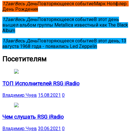
12
авг
Весь День
Повторяющееся событие
Марк Нопфлер .
День Рождения
12
авг
Весь День
Повторяющееся событие
В этот день
вышел альбом группы Metallica известный как The Black
Album
13
авг
Весь День
Повторяющееся событие
В этот день, 13
августа 1968 года - появились Led Zeppelin
Посетителям
ТОП Исполнителей RSG iRadio
Владимир Чуев
15.08.2021
0
Чем слушать RSG iRadio
Владимир Чуев
30.06.2021
0