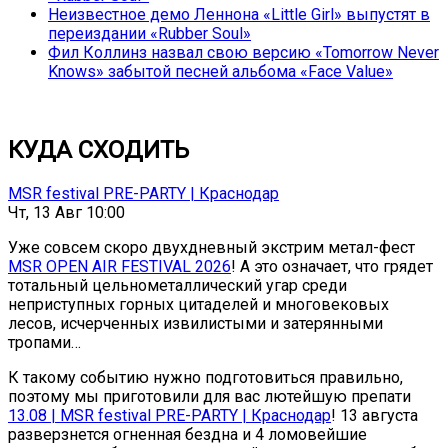
Неизвестное демо Леннона «Little Girl» выпустят в
переиздании «Rubber Soul»
Фил Коллинз назвал свою версию «Tomorrow Never
Knows» забытой песней альбома «Face Value»
КУДА СХОДИТЬ
MSR festival PRE-PARTY | Краснодар
Чт, 13 Авг 10:00
Уже совсем скоро двухдневный экстрим метал-фест
MSR OPEN AIR FESTIVAL 2026
! А это означает, что грядет
тотальный цельнометаллический угар среди
неприступных горных цитаделей и многовековых
лесов, исчерченных извилистыми и затерянными
тропами…
К такому событию нужно подготовиться правильно,
поэтому мы приготовили для вас лютейшую препати
13.08 | MSR festival PRE-PARTY | Краснодар
! 13 августа
разверзнется огненная бездна и 4 ломовейшие