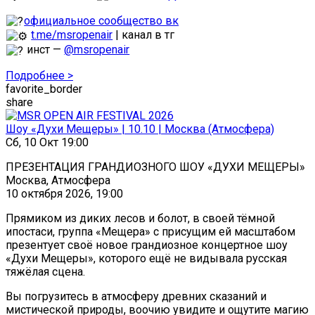
официальное сообщество вк
t.me/msropenair
| канал в тг
инст —
@msropenair
Подробнее >
favorite_border
share
Шоу «Духи Мещеры» | 10.10 | Москва (Атмосфера)
Сб, 10 Окт 19:00
ПРЕЗЕНТАЦИЯ ГРАНДИОЗНОГО ШОУ «ДУХИ МЕЩЕРЫ»
Москва, Атмосфера
10 октября 2026, 19:00
Прямиком из диких лесов и болот, в своей тёмной
ипостаси, группа «Мещера» с присущим ей масштабом
презентует своё новое грандиозное концертное шоу
«Духи Мещеры», которого ещё не видывала русская
тяжёлая сцена.
Вы погрузитесь в атмосферу древних сказаний и
мистической природы, воочию увидите и ощутите магию