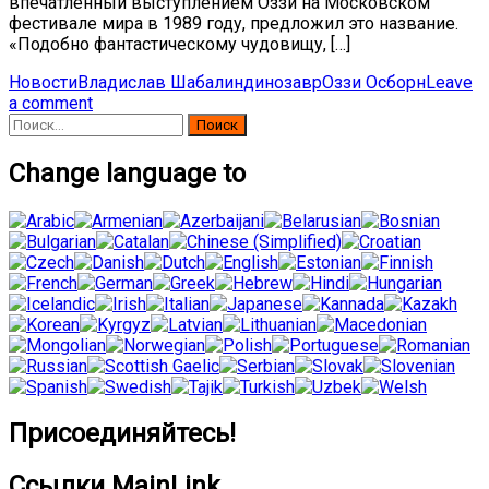
впечатлённый выступлением Оззи на Московском
фестивале мира в 1989 году, предложил это название.
«Подобно фантастическому чудовищу, […]
Новости
Владислав Шабалин
динозавр
Оззи Осборн
Leave
a comment
Найти:
Change language to
Присоединяйтесь!
Ссылки MainLink