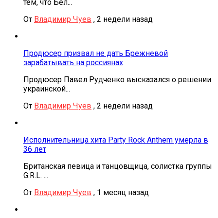
тем, что Бел...
От
Владимир Чуев
,
2 недели назад
Продюсер призвал не дать Брежневой
зарабатывать на россиянах
Продюсер Павел Рудченко высказался о решении
украинской...
От
Владимир Чуев
,
2 недели назад
Исполнительница хита Party Rock Anthem умерла в
36 лет
Британская певица и танцовщица, солистка группы
G.R.L. ...
От
Владимир Чуев
,
1 месяц назад