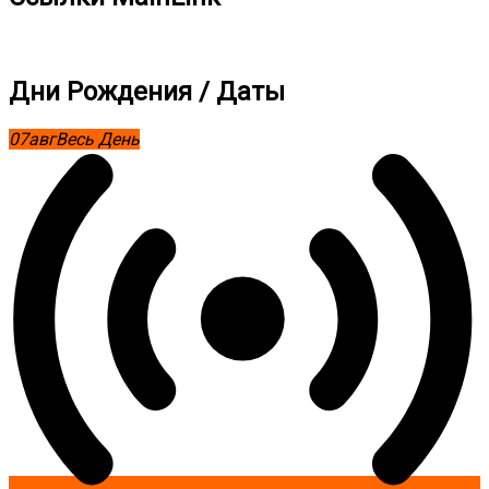
Дни Рождения / Даты
07
авг
Весь День