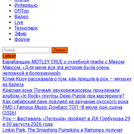
Интервью
OffTop
Видео
Live
Технопарк
Эфир
Форум
Найти:
Latest
Барабанщик MÖTLEY CRÜE о судебной тяжбе с Миком
Марсом: «Для меня вся эта история была очень
неловкой и болезненной»
Юлия Кроу рассказала о том, как пришла в рок — музыку
из балета
Красная зона: Почему звукорежиссеры проклинали
альбом «In Rock» группы Deep Purple при мастеринге?
Как сибирский панк повлиял на звучание русского рока
FMD | Famous Music Донбасс ТОП–8 июля: рок-сцена
(2026)
Рок — фестиваль «Легенда» пройдёт в ДК Горбунова 29
и 30 августа 2026 года
Linkin Park, The Smashing Pumpkins и Ramones получат