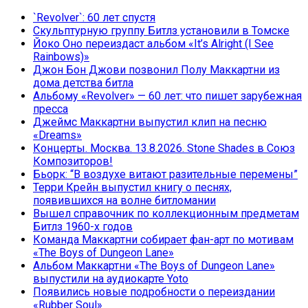
`Revolver`: 60 лет спустя
Скульптурную группу Битлз установили в Томске
Йоко Оно переиздаст альбом «It’s Alright (I See
Rainbows)»
Джон Бон Джови позвонил Полу Маккартни из
дома детства битла
Альбому «Revolver» — 60 лет: что пишет зарубежная
пресса
Джеймс Маккартни выпустил клип на песню
«Dreams»
Концерты. Москва. 13.8.2026. Stone Shades в Союз
Композиторов!
Бьорк: “В воздухе витают разительные перемены”
Терри Крейн выпустил книгу о песнях,
появившихся на волне битломании
Вышел справочник по коллекционным предметам
Битлз 1960-х годов
Команда Маккартни собирает фан-арт по мотивам
«The Boys of Dungeon Lane»
Альбом Маккартни «The Boys of Dungeon Lane»
выпустили на аудиокарте Yoto
Появились новые подробности о переиздании
«Rubber Soul»