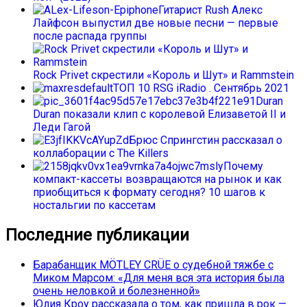
Гитарист Rush Алекс
Лайфсон выпустил две новые песни — первые
после распада группы
Rock Privet скрестили «Король и Шут» и Rammstein
ТОП 10 RSG iRadio . Сентябрь 2021
Duran
Duran показали клип с королевой Елизаветой II и
Леди Гагой
Брюс Спрингстин рассказал о
коллаборации с The Killers
Почему
компакт-кассеты возвращаются на рынок и как
приобщиться к формату сегодня? 10 шагов к
ностальгии по кассетам
Последние публикации
Барабанщик MÖTLEY CRÜE о судебной тяжбе с
Миком Марсом: «Для меня вся эта история была
очень неловкой и болезненной»
Юлия Кроу рассказала о том, как пришла в рок —