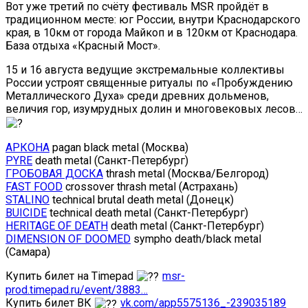
Вот уже третий по счёту фестиваль MSR пройдёт в
традиционном месте: юг России, внутри Краснодарского
края, в 10км от города Майкоп и в 120км от Краснодара.
База отдыха «Красный Мост».
15 и 16 августа ведущие экстремальные коллективы
России устроят священные ритуалы по «Пробуждению
Металлического Духа» среди древних дольменов,
величия гор, изумрудных долин и многовековых лесов…
АРКОНА
pagan black metal (Москва)
PYRE
death metal (Санкт-Петербург)
ГРОБОВАЯ ДОСКА
thrash metal (Москва/Белгород)
FAST FOOD
crossover thrash metal (Астрахань)
STALINO
technical brutal death metal (Донецк)
BUICIDE
technical death metal (Санкт-Петербург)
HERITAGE OF DEATH
death metal (Санкт-Петербург)
DIMENSION OF DOOMED
sympho death/black metal
(Самара)
Купить билет на Timepad
msr-
prod.timepad.ru/event/3883…
Купить билет ВК
vk.com/app5575136_-239035189