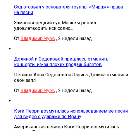
Суд отозвал у основателя группы «Мираж» права
на песни
Замоскворецкий суд Москвы решил
удовлетворить иск солис...
От
Владимир Чуев
,
2 недели назад
Долиной и Седоковой пришлось отменить
концерты из-за плохих продаж билетов
Певицы Анна Седокова и Лариса Долина отменили
свои запл...
От
Владимир Чуев
,
2 недели назад
Кэти Перри возмутилась использованием ее песни
для видео с ударами по Ирану
Американская певица Кэти Перри возмутилась