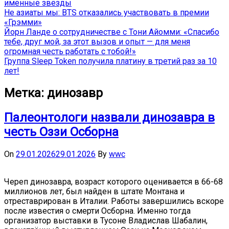
именные звёзды
Не азиаты мы: BTS отказались участвовать в премии
«Грэмми»
Йорн Ланде о сотрудничестве с Тони Айомми: «Спасибо
тебе, друг мой, за этот вызов и опыт — для меня
огромная честь работать с тобой!»
Группа Sleep Token получила платину в третий раз за 10
лет!
Метка:
динозавр
Палеонтологи назвали динозавра в
честь Оззи Осборна
On
29.01.2026
29.01.2026
By
wwc
Череп динозавра, возраст которого оценивается в 66-68
миллионов лет, был найден в штате Монтана и
отреставрирован в Италии. Работы завершились вскоре
после известия о смерти Осборна. Именно тогда
организатор выставки в Тусоне Владислав Шабалин,