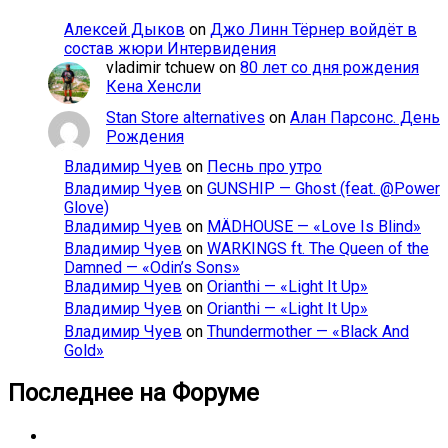
Алексей Дыков
on
Джо Линн Тёрнер войдёт в
состав жюри Интервидения
vladimir tchuew
on
80 лет со дня рождения
Кена Хенсли
Stan Store alternatives
on
Алан Парсонс. День
Рождения
Владимир Чуев
on
Песнь про утро
Владимир Чуев
on
GUNSHIP — Ghost (feat. @Power
Glove)
Владимир Чуев
on
MÄDHOUSE — «Love Is Blind»
Владимир Чуев
on
WARKINGS ft. The Queen of the
Damned — «Odin’s Sons»
Владимир Чуев
on
Orianthi — «Light It Up»
Владимир Чуев
on
Orianthi — «Light It Up»
Владимир Чуев
on
Thundermother — «Black And
Gold»
Последнее на Форуме