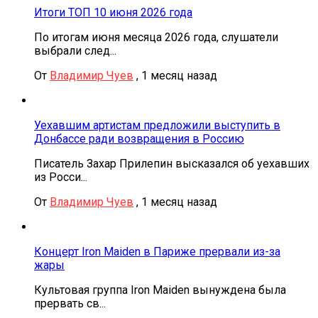
Итоги ТОП 10 июня 2026 года
По итогам июня месяца 2026 года, слушатели
выбрали след...
От
Владимир Чуев
,
1 месяц назад
Уехавшим артистам предложили выступить в
Донбассе ради возвращения в Россию
Писатель Захар Прилепин высказался об уехавших
из Росси...
От
Владимир Чуев
,
1 месяц назад
Концерт Iron Maiden в Париже прервали из-за
жары
Культовая группа Iron Maiden вынуждена была
прервать св...