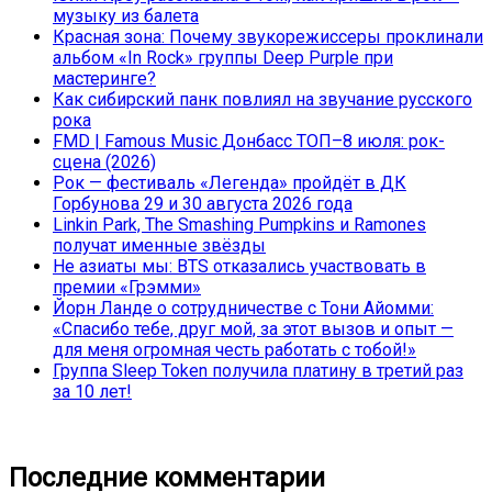
музыку из балета
Красная зона: Почему звукорежиссеры проклинали
альбом «In Rock» группы Deep Purple при
мастеринге?
Как сибирский панк повлиял на звучание русского
рока
FMD | Famous Music Донбасс ТОП–8 июля: рок-
сцена (2026)
Рок — фестиваль «Легенда» пройдёт в ДК
Горбунова 29 и 30 августа 2026 года
Linkin Park, The Smashing Pumpkins и Ramones
получат именные звёзды
Не азиаты мы: BTS отказались участвовать в
премии «Грэмми»
Йорн Ланде о сотрудничестве с Тони Айомми:
«Спасибо тебе, друг мой, за этот вызов и опыт —
для меня огромная честь работать с тобой!»
Группа Sleep Token получила платину в третий раз
за 10 лет!
Последние комментарии