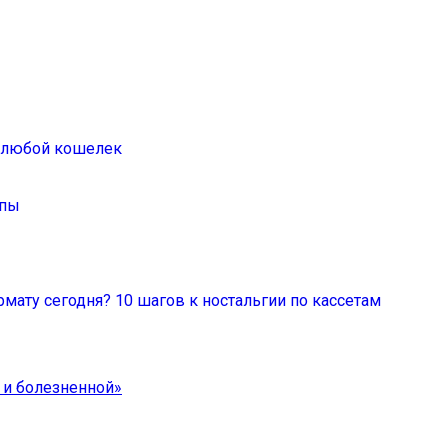
а любой кошелек
ппы
мату сегодня? 10 шагов к ностальгии по кассетам
 и болезненной»