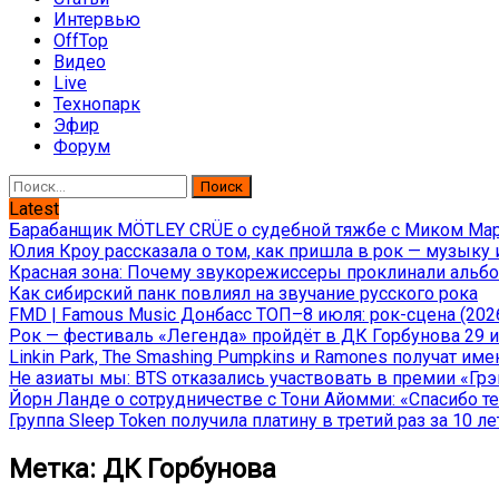
Интервью
OffTop
Видео
Live
Технопарк
Эфир
Форум
Найти:
Latest
Барабанщик MÖTLEY CRÜE о судебной тяжбе с Миком Марс
Юлия Кроу рассказала о том, как пришла в рок — музыку 
Красная зона: Почему звукорежиссеры проклинали альбом
Как сибирский панк повлиял на звучание русского рока
FMD | Famous Music Донбасс ТОП–8 июля: рок-сцена (202
Рок — фестиваль «Легенда» пройдёт в ДК Горбунова 29 и 
Linkin Park, The Smashing Pumpkins и Ramones получат и
Не азиаты мы: BTS отказались участвовать в премии «Гр
Йорн Ланде о сотрудничестве с Тони Айомми: «Спасибо теб
Группа Sleep Token получила платину в третий раз за 10 ле
Метка:
ДК Горбунова