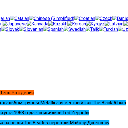
 День Рождения
ел альбом группы Metallica известный как The Black Album
августа 1968 года - появились Led Zeppelin
ва на песни The Beatles перешли Майклу Джексону