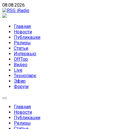
Skip
08.08.2026
to
content
RSG iRadio
RSG iRadio — Музыка различных музыкальных направлен
Главная
Новости
Публикации
Релизы
Статьи
Интервью
OffTop
Видео
Live
Технопарк
Эфир
Форум
Главная
Новости
Публикации
Релизы
Статьи