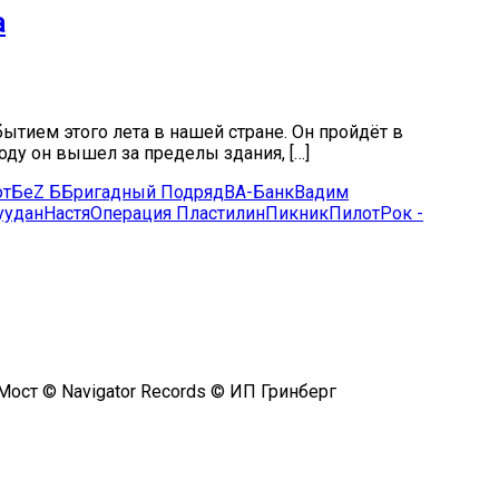
а
бытием этого лета в нашей стране. Он пройдёт в
оду он вышел за пределы здания, […]
от
БеZ Б
Бригадный Подряд
ВА-Банк
Вадим
уудан
Настя
Операция Пластилин
Пикник
Пилот
Рок -
ост © Navigator Records © ИП Гринберг