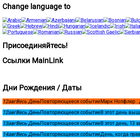
Change language to
Присоединяйтесь!
Ссылки MainLink
Дни Рождения / Даты
12
авг
Весь День
Повторяющееся событие
Марк Нопфлер .
12
авг
Весь День
Повторяющееся событие
В этот день выш
13
авг
Весь День
Повторяющееся событие
В этот день, 13 
14
авг
Весь День
Повторяющееся событие
День, когда пра