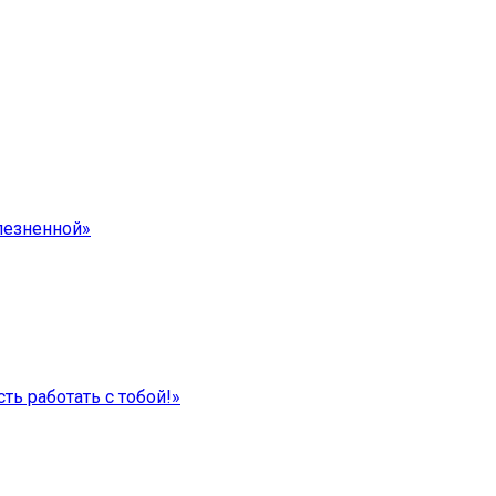
лезненной»
ть работать с тобой!»