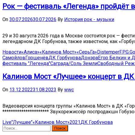
Рок — фестиваль «Легенда» пройдёт в 
On
30.07.2026
30.07.2026
By
История рок - музыки
29 и 30 августа 2026 года в Москве состоится рок — фес
легендарном ДК Горбунова, также известном, как «Горбуш
Новости
«Алиса»
«Калинов Мост»
«СерьГа»
Distemper
F.P.G.
Go
Самойлов
Горшенёв
ДК Горбунова
Донэра
Егор Белкин и 
фестиваль "Легенда"
Саграда/Соль Земли
Свободный Ре
Калинов Мост «Лучшее» концерт в ДК 
On
13.12.2022
31.08.2023
By
wwc
Видеоверсия концерта группы «Калинов Мост» в ДК «Гор
********************** Звукорежиссёр поспродакшн Гобузо
Live
"Лучшее"
«Калинов Мост»
2021
ДК Горбунова
Найти: