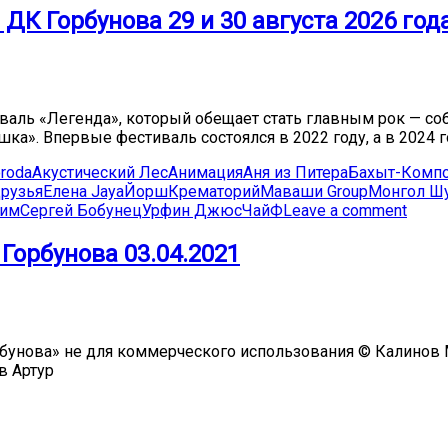
ДК Горбунова 29 и 30 августа 2026 год
тиваль «Легенда», который обещает стать главным рок — со
ка». Впервые фестиваль состоялся в 2022 году, а в 2024 г
roda
Акустический Лес
Анимация
Аня из Питера
Бахыт-Комп
Друзья
Елена Jaya
Йорш
Крематорий
Маваши Group
Монгол Ш
жим
Сергей Бобунец
Урфин Джюс
ЧайФ
Leave a comment
Горбунова 03.04.2021
бунова» не для коммерческого использования © Калинов М
в Артур