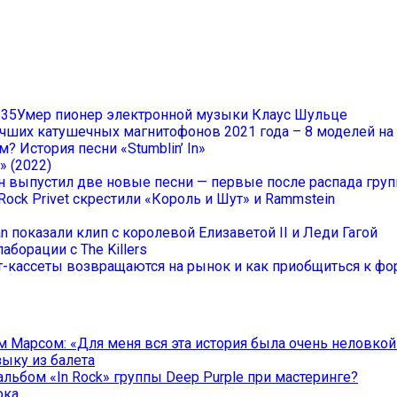
Умер пионер электронной музыки Клаус Шульце
учших катушечных магнитофонов 2021 года – 8 моделей н
? История песни «Stumblin’ In»
» (2022)
он выпустил две новые песни — первые после распада гру
Rock Privet скрестили «Король и Шут» и Rammstein
an показали клип с королевой Елизаветой II и Леди Гагой
аборации с The Killers
-кассеты возвращаются на рынок и как приобщиться к фор
 Марсом: «Для меня вся эта история была очень неловкой
зыку из балета
льбом «In Rock» группы Deep Purple при мастеринге?
ока