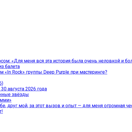
ом: «Для меня вся эта история была очень неловкой и бо
из балета
 «In Rock» группы Deep Purple при мастеринге?
6)
30 августа 2026 года
менные звёзды
эмми»
е, друг мой, за этот вызов и опыт — для меня огромная чес
т!