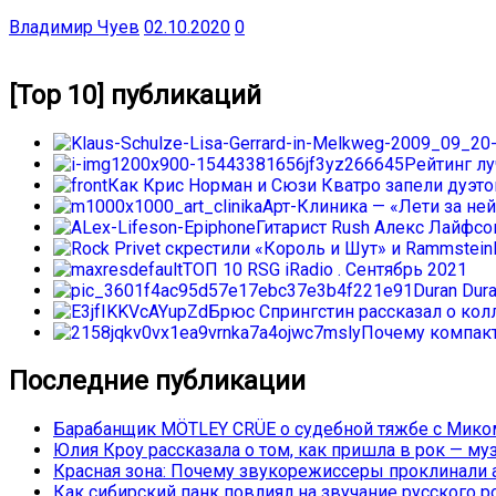
Владимир Чуев
02.10.2020
0
[Top 10] публикаций
Рейтинг л
Как Крис Норман и Сюзи Кватро запели дуэтом
Арт-Клиника — «Лети за ней
Гитарист Rush Алекс Лайфс
ТОП 10 RSG iRadio . Сентябрь 2021
Duran Dur
Брюс Спрингстин рассказал о колл
Почему компакт
Последние публикации
Барабанщик MÖTLEY CRÜE о судебной тяжбе с Миком
Юлия Кроу рассказала о том, как пришла в рок — му
Красная зона: Почему звукорежиссеры проклинали а
Как сибирский панк повлиял на звучание русского р