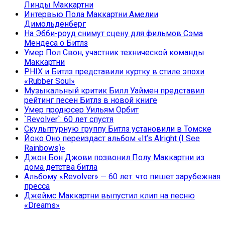
Линды Маккартни
Интервью Пола Маккартни Амелии
Димольденберг
На Эбби-роуд снимут сцену для фильмов Сэма
Мендеса о Битлз
Умер Пол Свон, участник технической команды
Маккартни
PHIX и Битлз представили куртку в стиле эпохи
«Rubber Soul»
Музыкальный критик Билл Уаймен представил
рейтинг песен Битлз в новой книге
Умер продюсер Уильям Орбит
`Revolver`: 60 лет спустя
Скульптурную группу Битлз установили в Томске
Йоко Оно переиздаст альбом «It’s Alright (I See
Rainbows)»
Джон Бон Джови позвонил Полу Маккартни из
дома детства битла
Альбому «Revolver» — 60 лет: что пишет зарубежная
пресса
Джеймс Маккартни выпустил клип на песню
«Dreams»