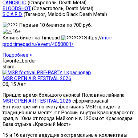
CANCROID
(Ставрополь, Death Metal)
BLOODSHOT
(Севастополь, Death Metal)
S.C.A.R.D.
(Таганрог, Melodic Black Death Metal)
Первые 10 билетов по 700 руб.
16+
Купить билет на Timepad
https://
msr-
prod.timepad.ru/event/4050801/
Подробнее >
favorite_border
share
MSR OPEN AIR FESTIVAL 2026
Сб, 15 Авг
Пришло время большого анонса! Половина лайнапа
MSR OPEN AIR FESTIVAL 2026
сформирована!
Вот уже третий по счёту фестиваль MSR пройдёт в
традиционном месте: юг России, внутри Краснодарского
края, в 10км от города Майкоп и в 120км от Краснодара.
База отдыха «Красный Мост».
15 и 16 августа ведущие экстремальные коллективы