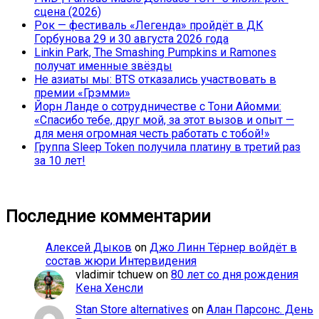
сцена (2026)
Рок — фестиваль «Легенда» пройдёт в ДК
Горбунова 29 и 30 августа 2026 года
Linkin Park, The Smashing Pumpkins и Ramones
получат именные звёзды
Не азиаты мы: BTS отказались участвовать в
премии «Грэмми»
Йорн Ланде о сотрудничестве с Тони Айомми:
«Спасибо тебе, друг мой, за этот вызов и опыт —
для меня огромная честь работать с тобой!»
Группа Sleep Token получила платину в третий раз
за 10 лет!
Последние комментарии
Алексей Дыков
on
Джо Линн Тёрнер войдёт в
состав жюри Интервидения
vladimir tchuew
on
80 лет со дня рождения
Кена Хенсли
Stan Store alternatives
on
Алан Парсонс. День