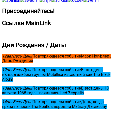
Присоединяйтесь!
Ссылки MainLink
Дни Рождения / Даты
12
авг
Весь День
Повторяющееся событие
Марк Нопфлер .
День Рождения
12
авг
Весь День
Повторяющееся событие
В этот день
вышел альбом группы Metallica известный как The Black
Album
13
авг
Весь День
Повторяющееся событие
В этот день, 13
августа 1968 года - появились Led Zeppelin
14
авг
Весь День
Повторяющееся событие
День, когда
права на песни The Beatles перешли Майклу Джексону