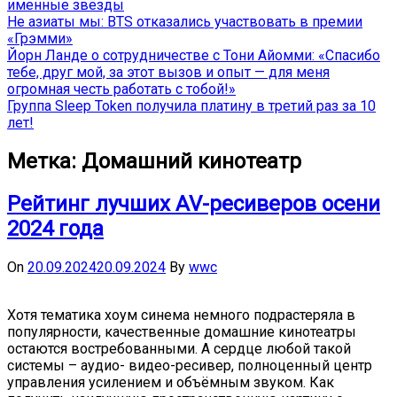
именные звёзды
Не азиаты мы: BTS отказались участвовать в премии
«Грэмми»
Йорн Ланде о сотрудничестве с Тони Айомми: «Спасибо
тебе, друг мой, за этот вызов и опыт — для меня
огромная честь работать с тобой!»
Группа Sleep Token получила платину в третий раз за 10
лет!
Метка:
Домашний кинотеатр
Рейтинг лучших AV-ресиверов осени
2024 года
On
20.09.2024
20.09.2024
By
wwc
Хотя тематика хоум синема немного подрастеряла в
популярности, качественные домашние кинотеатры
остаются востребованными. А сердце любой такой
системы – аудио- видео-ресивер, полноценный центр
управления усилением и объёмным звуком. Как