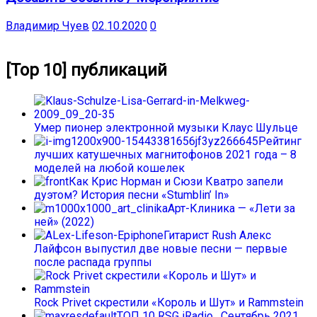
Владимир Чуев
02.10.2020
0
[Top 10] публикаций
Умер пионер электронной музыки Клаус Шульце
Рейтинг
лучших катушечных магнитофонов 2021 года – 8
моделей на любой кошелек
Как Крис Норман и Сюзи Кватро запели
дуэтом? История песни «Stumblin’ In»
Арт-Клиника — «Лети за
ней» (2022)
Гитарист Rush Алекс
Лайфсон выпустил две новые песни — первые
после распада группы
Rock Privet скрестили «Король и Шут» и Rammstein
ТОП 10 RSG iRadio . Сентябрь 2021