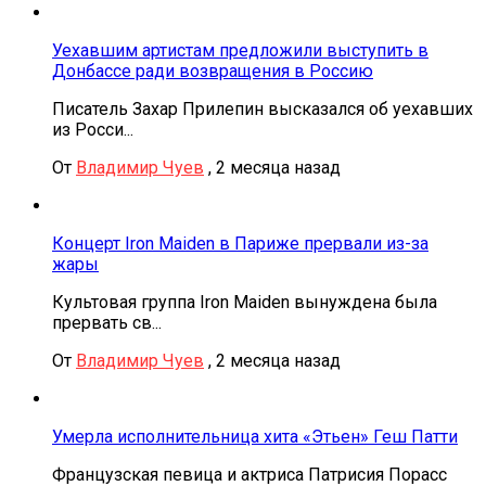
Уехавшим артистам предложили выступить в
Донбассе ради возвращения в Россию
Писатель Захар Прилепин высказался об уехавших
из Росси...
От
Владимир Чуев
,
2 месяца назад
Концерт Iron Maiden в Париже прервали из-за
жары
Культовая группа Iron Maiden вынуждена была
прервать св...
От
Владимир Чуев
,
2 месяца назад
Умерла исполнительница хита «Этьен» Геш Патти
Французская певица и актриса Патрисия Порасс