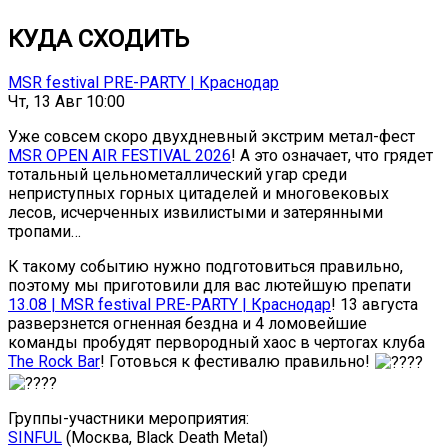
КУДА СХОДИТЬ
MSR festival PRE-PARTY | Краснодар
Чт, 13 Авг 10:00
Уже совсем скоро двухдневный экстрим метал-фест
MSR OPEN AIR FESTIVAL 2026
! А это означает, что грядет
тотальный цельнометаллический угар среди
неприступных горных цитаделей и многовековых
лесов, исчерченных извилистыми и затерянными
тропами…
К такому событию нужно подготовиться правильно,
поэтому мы приготовили для вас лютейшую препати
13.08 | MSR festival PRE-PARTY | Краснодар
! 13 августа
разверзнется огненная бездна и 4 ломовейшие
команды пробудят первородный хаос в чертогах клуба
The Rock Bar
! Готовься к фестивалю правильно!
Группы-участники мероприятия:
SINFUL
(Москва, Black Death Metal)