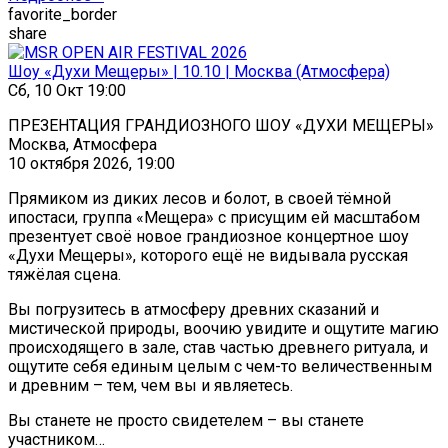
favorite_border
share
Шоу «Духи Мещеры» | 10.10 | Москва (Атмосфера)
Сб, 10 Окт 19:00
ПРЕЗЕНТАЦИЯ ГРАНДИОЗНОГО ШОУ «ДУХИ МЕЩЕРЫ»
Москва, Атмосфера
10 октября 2026, 19:00
Прямиком из диких лесов и болот, в своей тёмной
ипостаси, группа «Мещера» с присущим ей масштабом
презентует своё новое грандиозное концертное шоу
«Духи Мещеры», которого ещё не видывала русская
тяжёлая сцена.
Вы погрузитесь в атмосферу древних сказаний и
мистической природы, воочию увидите и ощутите магию
происходящего в зале, став частью древнего ритуала, и
ощутите себя единым целым с чем-то величественным
и древним – тем, чем вы и являетесь.
Вы станете не просто свидетелем – вы станете
участником…