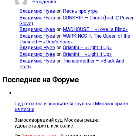
Рождения
Владимир Чуев
on
Песнь про утро
Владимир Чуев
on
GUNSHIP — Ghost (feat. @Power
Glove)
Владимир Чуев
on
MÄDHOUSE — «Love Is Blind»
Владимир Чуев
on
WARKINGS ft. The Queen of the
Damned — «Odin’s Sons»
Владимир Чуев
on
Orianthi — «Light It Up»
Владимир Чуев
on
Orianthi — «Light It Up»
Владимир Чуев
on
Thundermother — «Black And
Gold»
Последнее на Форуме
Суд отозвал у основателя группы «Мираж» права
на песни
Замоскворецкий суд Москвы решил
удовлетворить иск солис...