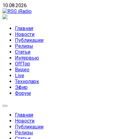
Skip
10.08.2026
to
content
RSG iRadio
RSG iRadio — Музыка различных музыкальных
направлений без возрастных ограничений
Главная
Новости
Публикации
Релизы
Статьи
Интервью
OffTop
Видео
Live
Технопарк
Эфир
Форум
Главная
Новости
Публикации
Релизы
Статьи