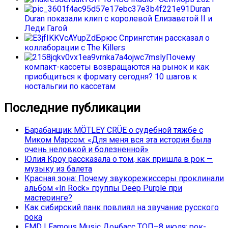
Duran
Duran показали клип с королевой Елизаветой II и
Леди Гагой
Брюс Спрингстин рассказал о
коллаборации с The Killers
Почему
компакт-кассеты возвращаются на рынок и как
приобщиться к формату сегодня? 10 шагов к
ностальгии по кассетам
Последние публикации
Барабанщик MÖTLEY CRÜE о судебной тяжбе с
Миком Марсом: «Для меня вся эта история была
очень неловкой и болезненной»
Юлия Кроу рассказала о том, как пришла в рок —
музыку из балета
Красная зона: Почему звукорежиссеры проклинали
альбом «In Rock» группы Deep Purple при
мастеринге?
Как сибирский панк повлиял на звучание русского
рока
FMD | Famous Music Донбасс ТОП–8 июля: рок-