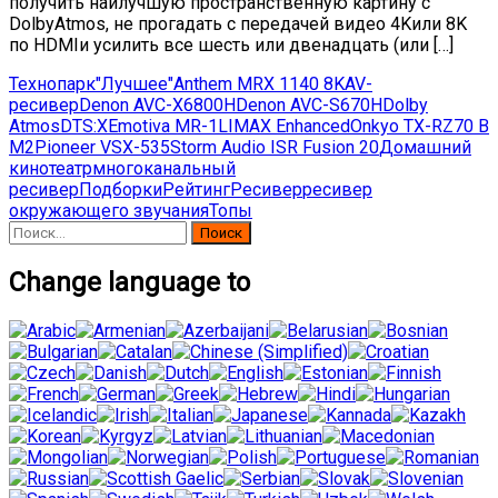
получить наилучшую пространственную картину с
DolbyAtmos, не прогадать с передачей видео 4Kили 8K
по HDMIи усилить все шесть или двенадцать (или […]
Технопарк
"Лучшее"
Anthem MRX 1140 8K
AV-
ресивер
Denon AVC-X6800H
Denon AVC-S670H
Dolby
Atmos
DTS:X
Emotiva MR-1L
IMAX Enhanced
Onkyo TX-RZ70 B
M2
Pioneer VSX-535
Storm Audio ISR Fusion 20
Домашний
кинотеатр
многоканальный
ресивер
Подборки
Рейтинг
Ресивер
ресивер
окружающего звучания
Топы
Найти:
Change language to