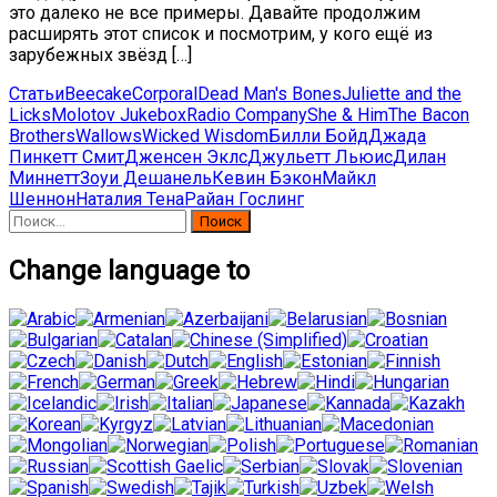
это далеко не все примеры. Давайте продолжим
расширять этот список и посмотрим, у кого ещё из
зарубежных звёзд […]
Статьи
Beecake
Corporal
Dead Man's Bones
Juliette and the
Licks
Molotov Jukebox
Radio Company
She & Him
The Bacon
Brothers
Wallows
Wicked Wisdom
Билли Бойд
Джада
Пинкетт Смит
Дженсен Эклс
Джульетт Льюис
Дилан
Миннетт
Зоуи Дешанель
Кевин Бэкон
Майкл
Шеннон
Наталия Тена
Райан Гослинг
Найти:
Change language to