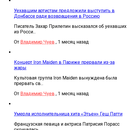
Уехавшим артистам предложили выступить в
Донбассе ради возвращения в Россию
Писатель Захар Прилепин высказался об уехавших
из Росси...
От
Владимир Чуев
,
1 месяц назад
Концерт Iron Maiden в Париже прервали из-за
жары
Культовая группа Iron Maiden вынуждена была
прервать св...
От
Владимир Чуев
,
1 месяц назад
Умерла исполнительница хита «Этьен» Геш Патти
Французская певица и актриса Патрисия Порасс
скончалась...