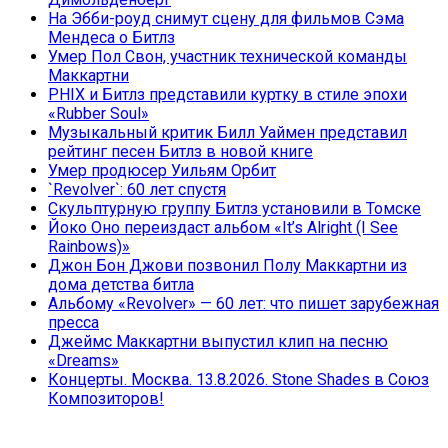
На Эбби-роуд снимут сцену для фильмов Сэма
Мендеса о Битлз
Умер Пол Свон, участник технической команды
Маккартни
PHIX и Битлз представили куртку в стиле эпохи
«Rubber Soul»
Музыкальный критик Билл Уаймен представил
рейтинг песен Битлз в новой книге
Умер продюсер Уильям Орбит
`Revolver`: 60 лет спустя
Скульптурную группу Битлз установили в Томске
Йоко Оно переиздаст альбом «It’s Alright (I See
Rainbows)»
Джон Бон Джови позвонил Полу Маккартни из
дома детства битла
Альбому «Revolver» — 60 лет: что пишет зарубежная
пресса
Джеймс Маккартни выпустил клип на песню
«Dreams»
Концерты. Москва. 13.8.2026. Stone Shades в Союз
Композиторов!