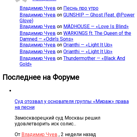
Владимир Чуев
on
Песнь про утро
Владимир Чуев
on
GUNSHIP — Ghost (feat. @Power
Glove)
Владимир Чуев
on
MÄDHOUSE — «Love Is Blind»
Владимир Чуев
on
WARKINGS ft. The Queen of the
Damned — «Odin’s Sons»
Владимир Чуев
on
Orianthi — «Light It Up»
Владимир Чуев
on
Orianthi — «Light It Up»
Владимир Чуев
on
Thundermother — «Black And
Gold»
Последнее на Форуме
Суд отозвал у основателя группы «Мираж» права
на песни
Замоскворецкий суд Москвы решил
удовлетворить иск солис...
От
Владимир Чуев
,
2 недели назад