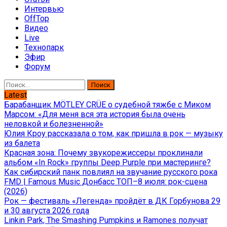
Интервью
OffTop
Видео
Live
Технопарк
Эфир
Форум
Найти:
Latest
Барабанщик MÖTLEY CRÜE о судебной тяжбе с Миком
Марсом: «Для меня вся эта история была очень
неловкой и болезненной»
Юлия Кроу рассказала о том, как пришла в рок — музыку
из балета
Красная зона: Почему звукорежиссеры проклинали
альбом «In Rock» группы Deep Purple при мастеринге?
Как сибирский панк повлиял на звучание русского рока
FMD | Famous Music Донбасс ТОП–8 июля: рок-сцена
(2026)
Рок — фестиваль «Легенда» пройдёт в ДК Горбунова 29
и 30 августа 2026 года
Linkin Park, The Smashing Pumpkins и Ramones получат