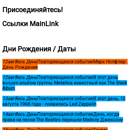
Присоединяйтесь!
Ссылки MainLink
Дни Рождения / Даты
12
авг
Весь День
Повторяющееся событие
Марк Нопфлер .
День Рождения
12
авг
Весь День
Повторяющееся событие
В этот день
вышел альбом группы Metallica известный как The Black
Album
13
авг
Весь День
Повторяющееся событие
В этот день, 13
августа 1968 года - появились Led Zeppelin
14
авг
Весь День
Повторяющееся событие
День, когда
права на песни The Beatles перешли Майклу Джексону
15
авг
Весь День
Повторяющееся событие
Томми