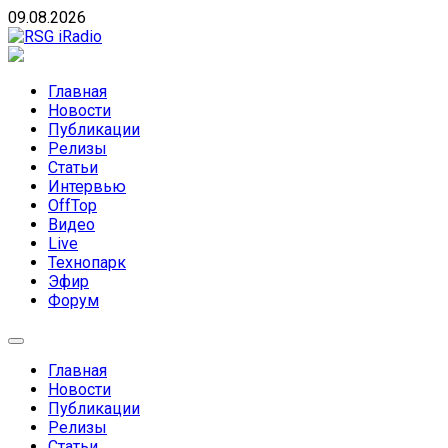
Skip
09.08.2026
to
content
RSG iRadio
RSG iRadio — Музыка различных музыкальных
направлений без возрастных ограничений
Главная
Новости
Публикации
Релизы
Статьи
Интервью
OffTop
Видео
Live
Технопарк
Эфир
Форум
Главная
Новости
Публикации
Релизы
Статьи