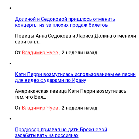
Долиной и Седоковой пришлось отменить
концерты из-за плохих продаж билетов
Певицы Анна Седокова и Лариса Долина отменили
свои запл...
От
Владимир Чуев
,
2 недели назад
Кэти Перри возмутилась использованием ее песни
для видео с ударами по Ирану
Американская певица Кэти Перри возмутилась
тем, что Бел...
От
Владимир Чуев
,
2 недели назад
Продюсер призвал не дать Брежневой
зарабатывать на россиянах