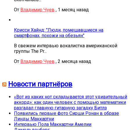
От
Владимир Чуев
,
1 месяц назад
Крисси Хайнд: "Люди, помешавшиеся на
смартфонах, похожи на обезьян"
В свежем интервью вокалистка американской
группы The Pr...
От
Владимир Чуев
,
2 месяца назад
Новости партнёров
«Вот из каких нот складывается этот удивительный
аккорд»: как один человек с помощью математики
разгадал главную гитарную загадку Битлз
Появились первые фото Сирши Ронан в образе
Линды Маккартни
Интервью Пола Маккартни Амелии
Димольденберг