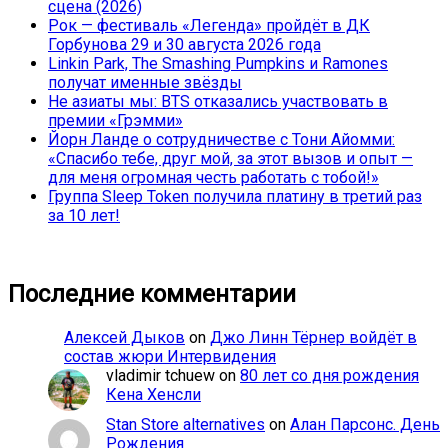
сцена (2026)
Рок — фестиваль «Легенда» пройдёт в ДК
Горбунова 29 и 30 августа 2026 года
Linkin Park, The Smashing Pumpkins и Ramones
получат именные звёзды
Не азиаты мы: BTS отказались участвовать в
премии «Грэмми»
Йорн Ланде о сотрудничестве с Тони Айомми:
«Спасибо тебе, друг мой, за этот вызов и опыт —
для меня огромная честь работать с тобой!»
Группа Sleep Token получила платину в третий раз
за 10 лет!
Последние комментарии
Алексей Дыков
on
Джо Линн Тёрнер войдёт в
состав жюри Интервидения
vladimir tchuew
on
80 лет со дня рождения
Кена Хенсли
Stan Store alternatives
on
Алан Парсонс. День
Рождения