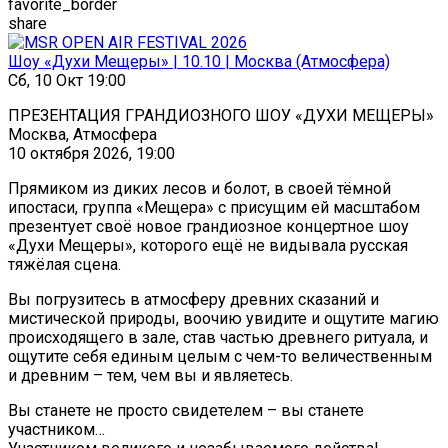
favorite_border
share
Шоу «Духи Мещеры» | 10.10 | Москва (Атмосфера)
Сб, 10 Окт 19:00
ПРЕЗЕНТАЦИЯ ГРАНДИОЗНОГО ШОУ «ДУХИ МЕЩЕРЫ»
Москва, Атмосфера
10 октября 2026, 19:00
Прямиком из диких лесов и болот, в своей тёмной
ипостаси, группа «Мещера» с присущим ей масштабом
презентует своё новое грандиозное концертное шоу
«Духи Мещеры», которого ещё не видывала русская
тяжёлая сцена.
Вы погрузитесь в атмосферу древних сказаний и
мистической природы, воочию увидите и ощутите магию
происходящего в зале, став частью древнего ритуала, и
ощутите себя единым целым с чем-то величественным
и древним – тем, чем вы и являетесь.
Вы станете не просто свидетелем – вы станете
участником…