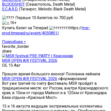
BLOODSHOT
(Севастополь, Death Metal)
S.C.A.R.D.
(Таганрог, Melodic Black Death Metal)
Первые 10 билетов по 700 руб.
16+
Купить билет на Timepad
https://
msr-
prod.timepad.ru/event/4050801/
Подробнее >
favorite_border
share
MSR OPEN AIR FESTIVAL 2026
Сб, 15 Авг
Пришло время большого анонса! Половина лайнапа
MSR OPEN AIR FESTIVAL 2026
сформирована!
Вот уже третий по счёту фестиваль MSR пройдёт в
традиционном месте: юг России, внутри Краснодарского
края, в 10км от города Майкоп и в 120км от Краснодара.
База отдыха «Красный Мост».
15 и 16 августа ведущие экстремальные коллективы
России устроят священные ритуалы по «Пробуждению