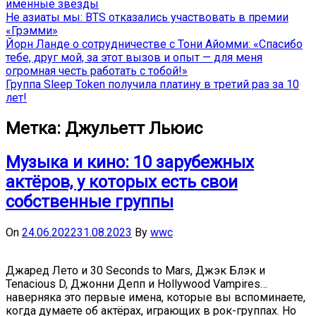
именные звёзды
Не азиаты мы: BTS отказались участвовать в премии
«Грэмми»
Йорн Ланде о сотрудничестве с Тони Айомми: «Спасибо
тебе, друг мой, за этот вызов и опыт — для меня
огромная честь работать с тобой!»
Группа Sleep Token получила платину в третий раз за 10
лет!
Метка:
Джульетт Льюис
Музыка и кино: 10 зарубежных
актёров, у которых есть свои
собственные группы
On
24.06.2022
31.08.2023
By
wwc
Джаред Лето и 30 Seconds to Mars, Джэк Блэк и
Tenacious D, Джонни Депп и Hollywood Vampires…
наверняка это первые имена, которые вы вспоминаете,
когда думаете об актёрах, играющих в рок-группах. Но