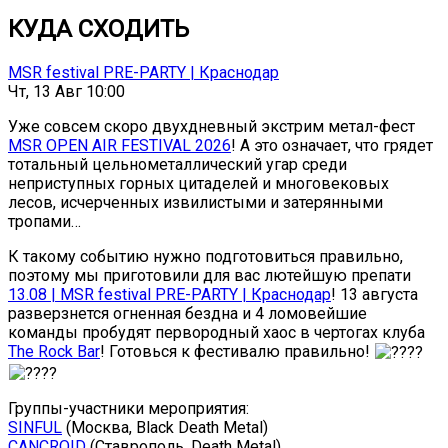
КУДА СХОДИТЬ
MSR festival PRE-PARTY | Краснодар
Чт, 13 Авг 10:00
Уже совсем скоро двухдневный экстрим метал-фест
MSR OPEN AIR FESTIVAL 2026
! А это означает, что грядет
тотальный цельнометаллический угар среди
неприступных горных цитаделей и многовековых
лесов, исчерченных извилистыми и затерянными
тропами…
К такому событию нужно подготовиться правильно,
поэтому мы приготовили для вас лютейшую препати
13.08 | MSR festival PRE-PARTY | Краснодар
! 13 августа
разверзнется огненная бездна и 4 ломовейшие
команды пробудят первородный хаос в чертогах клуба
The Rock Bar
! Готовься к фестивалю правильно!
Группы-участники мероприятия:
SINFUL
(Москва, Black Death Metal)
CANCROID
(Ставрополь, Death Metal)