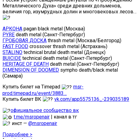
Металлического Духа» среди древних дольменов,
величия гор, изумрудных долин и многовековых лесов…
АРКОНА
pagan black metal (Москва)
PYRE
death metal (Санкт-Петербург)
ГРОБОВАЯ ДОСКА
thrash metal (Москва/Белгород)
FAST FOOD
crossover thrash metal (Астрахань)
STALINO
technical brutal death metal (Донецк)
BUICIDE
technical death metal (Санкт-Петербург)
HERITAGE OF DEATH
death metal (Санкт-Петербург)
DIMENSION OF DOOMED
sympho death/black metal
(Самара)
Купить билет на Timepad
msr-
prod.timepad.ru/event/3883…
Купить билет ВК
vk.com/app5575136_-239035189
официальное сообщество вк
t.me/msropenair
| канал в тг
инст —
@msropenair
Подробнее >