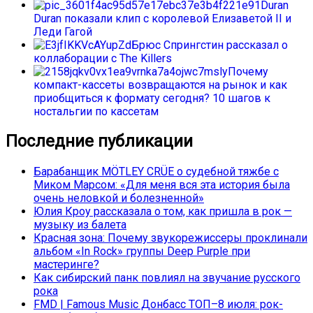
Duran
Duran показали клип с королевой Елизаветой II и
Леди Гагой
Брюс Спрингстин рассказал о
коллаборации с The Killers
Почему
компакт-кассеты возвращаются на рынок и как
приобщиться к формату сегодня? 10 шагов к
ностальгии по кассетам
Последние публикации
Барабанщик MÖTLEY CRÜE о судебной тяжбе с
Миком Марсом: «Для меня вся эта история была
очень неловкой и болезненной»
Юлия Кроу рассказала о том, как пришла в рок —
музыку из балета
Красная зона: Почему звукорежиссеры проклинали
альбом «In Rock» группы Deep Purple при
мастеринге?
Как сибирский панк повлиял на звучание русского
рока
FMD | Famous Music Донбасс ТОП–8 июля: рок-