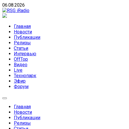
Skip
06.08.2026
to
content
RSG iRadio
RSG iRadio — Музыка различных музыкальных
направлений без возрастных ограничений
Главная
Новости
Публикации
Релизы
Статьи
Интервью
OffTop
Видео
Live
Технопарк
Эфир
Форум
Главная
Новости
Публикации
Релизы
Статьи