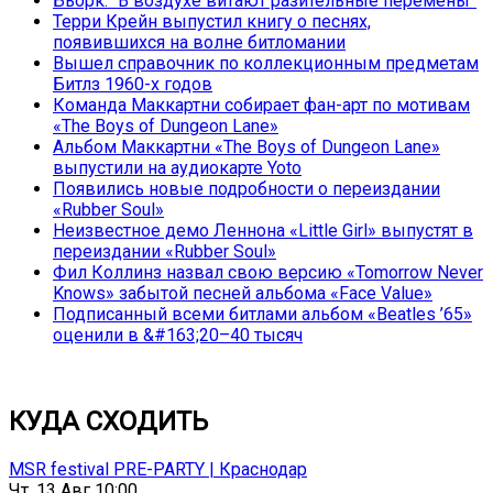
Бьорк: “В воздухе витают разительные перемены”
Терри Крейн выпустил книгу о песнях,
появившихся на волне битломании
Вышел справочник по коллекционным предметам
Битлз 1960-х годов
Команда Маккартни собирает фан-арт по мотивам
«The Boys of Dungeon Lane»
Альбом Маккартни «The Boys of Dungeon Lane»
выпустили на аудиокарте Yoto
Появились новые подробности о переиздании
«Rubber Soul»
Неизвестное демо Леннона «Little Girl» выпустят в
переиздании «Rubber Soul»
Фил Коллинз назвал свою версию «Tomorrow Never
Knows» забытой песней альбома «Face Value»
Подписанный всеми битлами альбом «Beatles ’65»
оценили в &#163;20–40 тысяч
КУДА СХОДИТЬ
MSR festival PRE-PARTY | Краснодар
Чт, 13 Авг 10:00