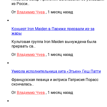
из Росси...
От
Владимир Чуев
,
1 месяц назад
Концерт Iron Maiden в Париже прервали из-за
жары
Культовая группа Iron Maiden вынуждена была
прервать св...
От
Владимир Чуев
,
1 месяц назад
Умерла исполнительница хита «Этьен» Геш Патти
Французская певица и актриса Патрисия Порасс
скончалась...
От
Владимир Чуев
,
1 месяц назад