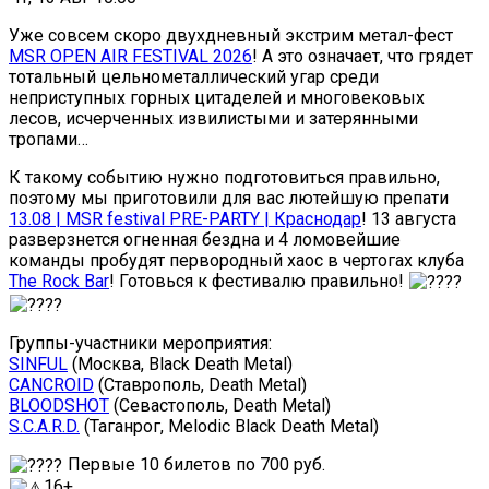
Уже совсем скоро двухдневный экстрим метал-фест
MSR OPEN AIR FESTIVAL 2026
! А это означает, что грядет
тотальный цельнометаллический угар среди
неприступных горных цитаделей и многовековых
лесов, исчерченных извилистыми и затерянными
тропами…
К такому событию нужно подготовиться правильно,
поэтому мы приготовили для вас лютейшую препати
13.08 | MSR festival PRE-PARTY | Краснодар
! 13 августа
разверзнется огненная бездна и 4 ломовейшие
команды пробудят первородный хаос в чертогах клуба
The Rock Bar
! Готовься к фестивалю правильно!
Группы-участники мероприятия:
SINFUL
(Москва, Black Death Metal)
CANCROID
(Ставрополь, Death Metal)
BLOODSHOT
(Севастополь, Death Metal)
S.C.A.R.D.
(Таганрог, Melodic Black Death Metal)
Первые 10 билетов по 700 руб.
16+