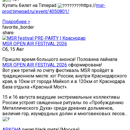
Купить билет на Timepad
https://
msr-
prod.timepad.ru/event/4050801/
Подробнее >
favorite_border
share
MSR OPEN AIR FESTIVAL 2026
Сб, 15 Авг
Пришло время большого анонса! Половина лайнапа
MSR OPEN AIR FESTIVAL 2026
сформирована!
Вот уже третий по счёту фестиваль MSR пройдёт в
традиционном месте: юг России, внутри Краснодарского
края, в 10км от города Майкоп и в 120км от Краснодара.
База отдыха «Красный Мост».
15 и 16 августа ведущие экстремальные коллективы
России устроят священные ритуалы по «Пробуждению
Металлического Духа» среди древних дольменов,
величия гор, изумрудных долин и многовековых лесов…
АРКОНА
pagan black metal (Москва)