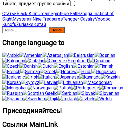
Тибете, придаёт группе особый […]
Статьи
Black Kirin
DreamSpirit
Ego Fall
Hanggai
Instinct of
Sight
Mysterain
Nine Treasures
Tengger Cavalry
Voodoo
Kungfu
Zuriaake
Китай
Найти:
Change language to
Присоединяйтесь!
Ссылки MainLink