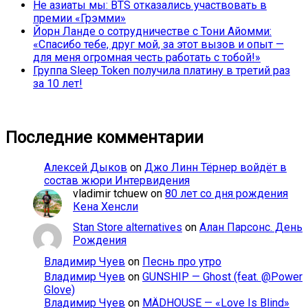
Не азиаты мы: BTS отказались участвовать в
премии «Грэмми»
Йорн Ланде о сотрудничестве с Тони Айомми:
«Спасибо тебе, друг мой, за этот вызов и опыт —
для меня огромная честь работать с тобой!»
Группа Sleep Token получила платину в третий раз
за 10 лет!
Последние комментарии
Алексей Дыков
on
Джо Линн Тёрнер войдёт в
состав жюри Интервидения
vladimir tchuew
on
80 лет со дня рождения
Кена Хенсли
Stan Store alternatives
on
Алан Парсонс. День
Рождения
Владимир Чуев
on
Песнь про утро
Владимир Чуев
on
GUNSHIP — Ghost (feat. @Power
Glove)
Владимир Чуев
on
MÄDHOUSE — «Love Is Blind»