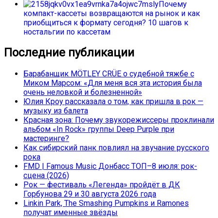
Почему
компакт-кассеты возвращаются на рынок и как
приобщиться к формату сегодня? 10 шагов к
ностальгии по кассетам
Последние публикации
Барабанщик MÖTLEY CRÜE о судебной тяжбе с
Миком Марсом: «Для меня вся эта история была
очень неловкой и болезненной»
Юлия Кроу рассказала о том, как пришла в рок —
музыку из балета
Красная зона: Почему звукорежиссеры проклинали
альбом «In Rock» группы Deep Purple при
мастеринге?
Как сибирский панк повлиял на звучание русского
рока
FMD | Famous Music Донбасс ТОП–8 июля: рок-
сцена (2026)
Рок — фестиваль «Легенда» пройдёт в ДК
Горбунова 29 и 30 августа 2026 года
Linkin Park, The Smashing Pumpkins и Ramones
получат именные звёзды