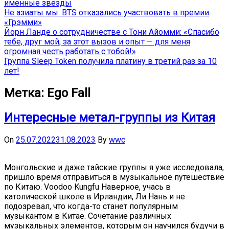
именные звёзды
Не азиаты мы: BTS отказались участвовать в премии
«Грэмми»
Йорн Ланде о сотрудничестве с Тони Айомми: «Спасибо
тебе, друг мой, за этот вызов и опыт — для меня
огромная честь работать с тобой!»
Группа Sleep Token получила платину в третий раз за 10
лет!
Метка:
Ego Fall
Интересные метал-группы из Китая
On
25.07.2022
31.08.2023
By
wwc
Монгольские и даже тайские группы я уже исследовала,
пришло время отправиться в музыкальное путешествие
по Китаю. Voodoo Kungfu Наверное, учась в
католической школе в Ирландии, Ли Нань и не
подозревал, что когда-то станет популярным
музыкантом в Китае. Сочетание различных
музыкальных элементов, которым он научился будучи в