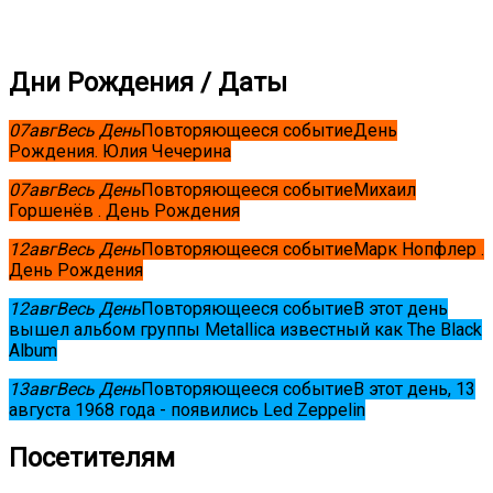
Дни Рождения / Даты
07
авг
Весь День
Повторяющееся событие
День
Рождения. Юлия Чечерина
07
авг
Весь День
Повторяющееся событие
Михаил
Горшенёв . День Рождения
12
авг
Весь День
Повторяющееся событие
Марк Нопфлер .
День Рождения
12
авг
Весь День
Повторяющееся событие
В этот день
вышел альбом группы Metallica известный как The Black
Album
13
авг
Весь День
Повторяющееся событие
В этот день, 13
августа 1968 года - появились Led Zeppelin
Посетителям