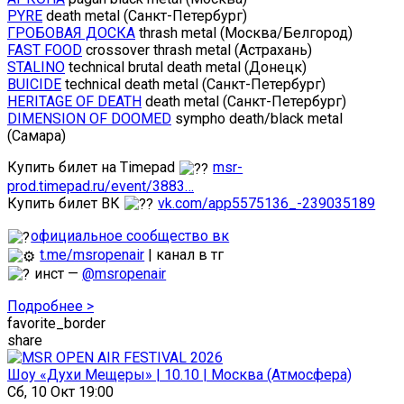
PYRE
death metal (Санкт-Петербург)
ГРОБОВАЯ ДОСКА
thrash metal (Москва/Белгород)
FAST FOOD
crossover thrash metal (Астрахань)
STALINO
technical brutal death metal (Донецк)
BUICIDE
technical death metal (Санкт-Петербург)
HERITAGE OF DEATH
death metal (Санкт-Петербург)
DIMENSION OF DOOMED
sympho death/black metal
(Самара)
Купить билет на Timepad
msr-
prod.timepad.ru/event/3883…
Купить билет ВК
vk.com/app5575136_-239035189
официальное сообщество вк
t.me/msropenair
| канал в тг
инст —
@msropenair
Подробнее >
favorite_border
share
Шоу «Духи Мещеры» | 10.10 | Москва (Атмосфера)
Сб, 10 Окт 19:00