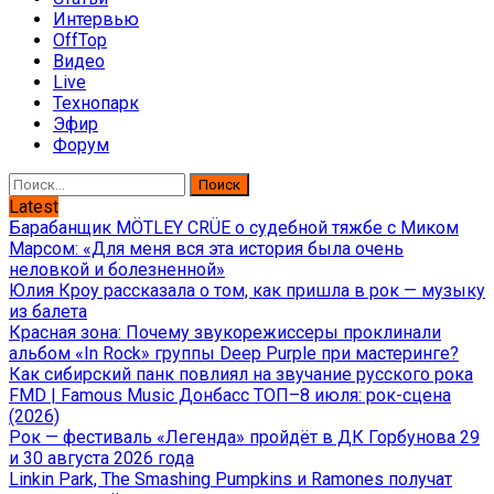
Интервью
OffTop
Видео
Live
Технопарк
Эфир
Форум
Найти:
Latest
Барабанщик MÖTLEY CRÜE о судебной тяжбе с Миком
Марсом: «Для меня вся эта история была очень
неловкой и болезненной»
Юлия Кроу рассказала о том, как пришла в рок — музыку
из балета
Красная зона: Почему звукорежиссеры проклинали
альбом «In Rock» группы Deep Purple при мастеринге?
Как сибирский панк повлиял на звучание русского рока
FMD | Famous Music Донбасс ТОП–8 июля: рок-сцена
(2026)
Рок — фестиваль «Легенда» пройдёт в ДК Горбунова 29
и 30 августа 2026 года
Linkin Park, The Smashing Pumpkins и Ramones получат