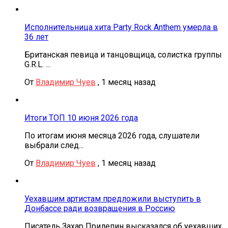
Исполнительница хита Party Rock Anthem умерла в
36 лет
Британская певица и танцовщица, солистка группы
G.R.L. ...
От
Владимир Чуев
,
1 месяц назад
Итоги ТОП 10 июня 2026 года
По итогам июня месяца 2026 года, слушатели
выбрали след...
От
Владимир Чуев
,
1 месяц назад
Уехавшим артистам предложили выступить в
Донбассе ради возвращения в Россию
Писатель Захар Прилепин высказался об уехавших