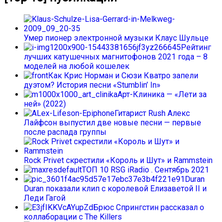
Умер пионер электронной музыки Клаус Шульце
Рейтинг
лучших катушечных магнитофонов 2021 года – 8
моделей на любой кошелек
Как Крис Норман и Сюзи Кватро запели
дуэтом? История песни «Stumblin’ In»
Арт-Клиника — «Лети за
ней» (2022)
Гитарист Rush Алекс
Лайфсон выпустил две новые песни — первые
после распада группы
Rock Privet скрестили «Король и Шут» и Rammstein
ТОП 10 RSG iRadio . Сентябрь 2021
Duran
Duran показали клип с королевой Елизаветой II и
Леди Гагой
Брюс Спрингстин рассказал о
коллаборации с The Killers