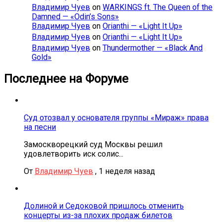
Владимир Чуев
on
WARKINGS ft. The Queen of the
Damned — «Odin’s Sons»
Владимир Чуев
on
Orianthi — «Light It Up»
Владимир Чуев
on
Orianthi — «Light It Up»
Владимир Чуев
on
Thundermother — «Black And
Gold»
Последнее на Форуме
Суд отозвал у основателя группы «Мираж» права
на песни
Замоскворецкий суд Москвы решил
удовлетворить иск солис...
От
Владимир Чуев
,
1 неделя назад
Долиной и Седоковой пришлось отменить
концерты из-за плохих продаж билетов