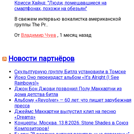
Крисси Хайнд: "Люди, помешавшиеся на
смартфонах, похожи на обезьян"
В свежем интервью вокалистка американской
группы The Pr...
От
Владимир Чуев
,
1 месяц назад
Новости партнёров
Скульптурную группу Битлз установили в Томске
Йоко Оно переиздаст альбом «It’s Alright (I See
Rainbows)»
Джон Бон Джови позвонил Полу Маккартни из
дома детства битла
Альбому «Revolver» — 60 лет: что пишет зарубежная
пресса
Джеймс Маккартни выпустил клип на песню
«Dreams»
Концерты. Москва. 13.8.2026. Stone Shades в Союз
Композиторов!