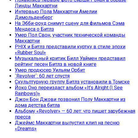
Линды Маккартни
Интервью Пола Маккартни Амелии
Димольденберг
На Эбби-роуд снимут сцену для фильмов Сэма
Мендеса о Битлз
Умер Пол Свон, участник технической команды
Маккартни
PHIX и Битлз представили куртку в стиле эпохи
«Rubber Soul»
Музыкальный критик Билл Уаймен представил
рейтинг песен Битлз в новой книге
Умер продюсер Уильям Орбит
`Revolver`: 60 лет спустя
Скульптурную группу Битлз установили в Томске
Йоко Оно переиздаст альбом «It’s Alright (I See
Rainbows)»
Джон Бон Джови позвонил Полу Маккартни из
дома детства битла
Альбому «Revolver» — 60 лет: что пишет зарубежная
пресса
Джеймс Маккартни выпустил клип на песню
«Dreams»