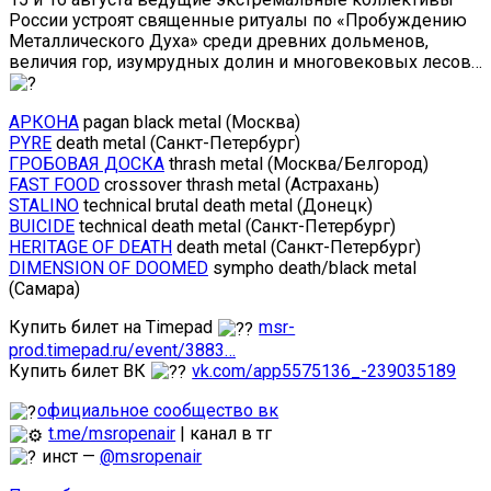
России устроят священные ритуалы по «Пробуждению
Металлического Духа» среди древних дольменов,
величия гор, изумрудных долин и многовековых лесов…
АРКОНА
pagan black metal (Москва)
PYRE
death metal (Санкт-Петербург)
ГРОБОВАЯ ДОСКА
thrash metal (Москва/Белгород)
FAST FOOD
crossover thrash metal (Астрахань)
STALINO
technical brutal death metal (Донецк)
BUICIDE
technical death metal (Санкт-Петербург)
HERITAGE OF DEATH
death metal (Санкт-Петербург)
DIMENSION OF DOOMED
sympho death/black metal
(Самара)
Купить билет на Timepad
msr-
prod.timepad.ru/event/3883…
Купить билет ВК
vk.com/app5575136_-239035189
официальное сообщество вк
t.me/msropenair
| канал в тг
инст —
@msropenair