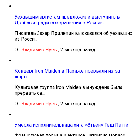
Уехавшим артистам предложили выступить в
Донбассе ради возвращения в Россию
Писатель Захар Прилепин высказался об уехавших
из Росси...
От
Владимир Чуев
,
2 месяца назад
Концерт Iron Maiden в Париже прервали из-за
жары
Культовая группа Iron Maiden вынуждена была
прервать св...
От
Владимир Чуев
,
2 месяца назад
Умерла исполнительница хита «Этьен» Геш Патти
Французская певица и актриса Патрисия Порасс