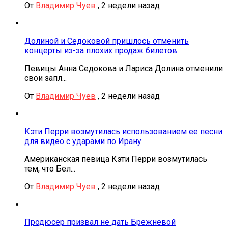
От
Владимир Чуев
,
2 недели назад
Долиной и Седоковой пришлось отменить
концерты из-за плохих продаж билетов
Певицы Анна Седокова и Лариса Долина отменили
свои запл...
От
Владимир Чуев
,
2 недели назад
Кэти Перри возмутилась использованием ее песни
для видео с ударами по Ирану
Американская певица Кэти Перри возмутилась
тем, что Бел...
От
Владимир Чуев
,
2 недели назад
Продюсер призвал не дать Брежневой