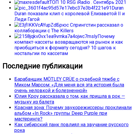
ТОП 10 RSG iRadio . Сентябрь 2021
Duran
Duran показали клип с королевой Елизаветой II и
Леди Гагой
Брюс Спрингстин рассказал о
коллаборации с The Killers
Почему
компакт-кассеты возвращаются на рынок и как
приобщиться к формату сегодня? 10 шагов к
ностальгии по кассетам
Последние публикации
Барабанщик MÖTLEY CRÜE о судебной тяжбе с
Миком Марсом: «Для меня вся эта история была
очень неловкой и болезненной»
Юлия Кроу рассказала о том, как пришла в рок —
музыку из балета
Красная зона: Почему звукорежиссеры проклинали
альбом «In Rock» группы Deep Purple при
мастеринге?
Как сибирский панк повлиял на звучание русского
рока