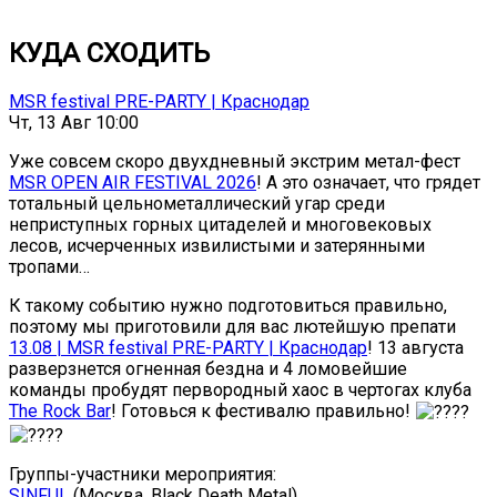
КУДА СХОДИТЬ
MSR festival PRE-PARTY | Краснодар
Чт, 13 Авг 10:00
Уже совсем скоро двухдневный экстрим метал-фест
MSR OPEN AIR FESTIVAL 2026
! А это означает, что грядет
тотальный цельнометаллический угар среди
неприступных горных цитаделей и многовековых
лесов, исчерченных извилистыми и затерянными
тропами…
К такому событию нужно подготовиться правильно,
поэтому мы приготовили для вас лютейшую препати
13.08 | MSR festival PRE-PARTY | Краснодар
! 13 августа
разверзнется огненная бездна и 4 ломовейшие
команды пробудят первородный хаос в чертогах клуба
The Rock Bar
! Готовься к фестивалю правильно!
Группы-участники мероприятия:
SINFUL
(Москва, Black Death Metal)