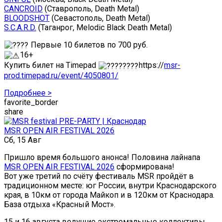
CANCROID
(Ставрополь, Death Metal)
BLOODSHOT
(Севастополь, Death Metal)
S.C.A.R.D.
(Таганрог, Melodic Black Death Metal)
Первые 10 билетов по 700 руб.
16+
Купить билет на Timepad
https://
msr-
prod.timepad.ru/event/4050801/
Подробнее >
favorite_border
share
MSR OPEN AIR FESTIVAL 2026
Сб, 15 Авг
Пришло время большого анонса! Половина лайнапа
MSR OPEN AIR FESTIVAL 2026
сформирована!
Вот уже третий по счёту фестиваль MSR пройдёт в
традиционном месте: юг России, внутри Краснодарского
края, в 10км от города Майкоп и в 120км от Краснодара.
База отдыха «Красный Мост».
15 и 16 августа ведущие экстремальные коллективы