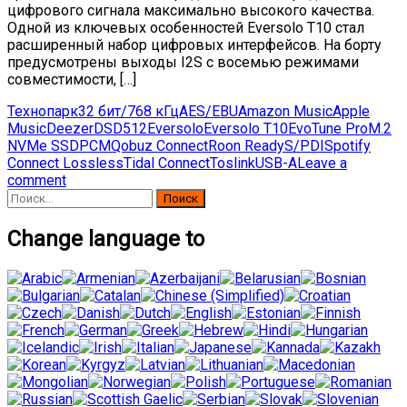
цифрового сигнала максимально высокого качества.
Одной из ключевых особенностей Eversolo T10 стал
расширенный набор цифровых интерфейсов. На борту
предусмотрены выходы I2S с восемью режимами
совместимости, […]
Технопарк
32 бит/768 кГц
AES/EBU
Amazon Music
Apple
Music
Deezer
DSD512
Eversolo
Eversolo T10
EvoTune Pro
M.2
NVMe SSD
PCM
Qobuz Connect
Roon Ready
S/PDI
Spotify
Connect Lossless
Tidal Connect
Toslink
USB-A
Leave a
comment
Найти:
Change language to