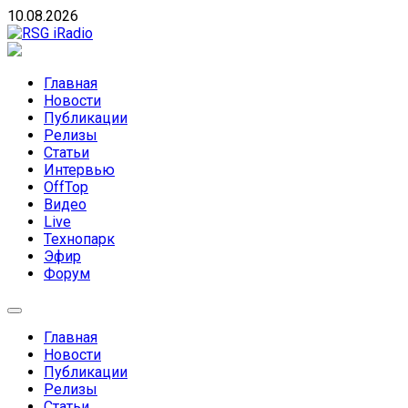
Skip
10.08.2026
to
content
RSG iRadio
RSG iRadio — Музыка различных музыкальных
направлений без возрастных ограничений
Главная
Новости
Публикации
Релизы
Статьи
Интервью
OffTop
Видео
Live
Технопарк
Эфир
Форум
Главная
Новости
Публикации
Релизы
Статьи