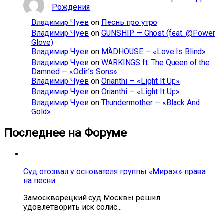
Рождения
Владимир Чуев
on
Песнь про утро
Владимир Чуев
on
GUNSHIP — Ghost (feat. @Power
Glove)
Владимир Чуев
on
MÄDHOUSE — «Love Is Blind»
Владимир Чуев
on
WARKINGS ft. The Queen of the
Damned — «Odin’s Sons»
Владимир Чуев
on
Orianthi — «Light It Up»
Владимир Чуев
on
Orianthi — «Light It Up»
Владимир Чуев
on
Thundermother — «Black And
Gold»
Последнее на Форуме
Суд отозвал у основателя группы «Мираж» права
на песни
Замоскворецкий суд Москвы решил
удовлетворить иск солис...