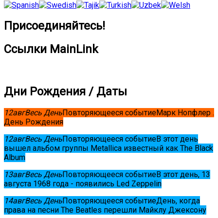
Присоединяйтесь!
Ссылки MainLink
Дни Рождения / Даты
12
авг
Весь День
Повторяющееся событие
Марк Нопфлер .
День Рождения
12
авг
Весь День
Повторяющееся событие
В этот день
вышел альбом группы Metallica известный как The Black
Album
13
авг
Весь День
Повторяющееся событие
В этот день, 13
августа 1968 года - появились Led Zeppelin
14
авг
Весь День
Повторяющееся событие
День, когда
права на песни The Beatles перешли Майклу Джексону