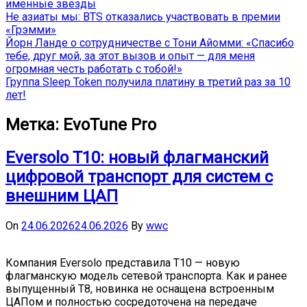
именные звёзды
Не азиаты мы: BTS отказались участвовать в премии
«Грэмми»
Йорн Ланде о сотрудничестве с Тони Айомми: «Спасибо
тебе, друг мой, за этот вызов и опыт — для меня
огромная честь работать с тобой!»
Группа Sleep Token получила платину в третий раз за 10
лет!
Метка:
EvoTune Pro
Eversolo T10: новый флагманский
цифровой транспорт для систем с
внешним ЦАП
On
24.06.2026
24.06.2026
By
wwc
Компания Eversolo представила T10 — новую
флагманскую модель сетевой транспорта. Как и ранее
выпущенный T8, новинка не оснащена встроенным
ЦАПом и полностью сосредоточена на передаче