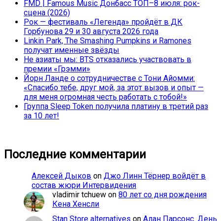
FMD | Famous Music Донбасс ТОП–8 июля: рок-
сцена (2026)
Рок — фестиваль «Легенда» пройдёт в ДК
Горбунова 29 и 30 августа 2026 года
Linkin Park, The Smashing Pumpkins и Ramones
получат именные звёзды
Не азиаты мы: BTS отказались участвовать в
премии «Грэмми»
Йорн Ланде о сотрудничестве с Тони Айомми:
«Спасибо тебе, друг мой, за этот вызов и опыт —
для меня огромная честь работать с тобой!»
Группа Sleep Token получила платину в третий раз
за 10 лет!
Последние комментарии
Алексей Дыков
on
Джо Линн Тёрнер войдёт в
состав жюри Интервидения
vladimir tchuew
on
80 лет со дня рождения
Кена Хенсли
Stan Store alternatives
on
Алан Парсонс. День