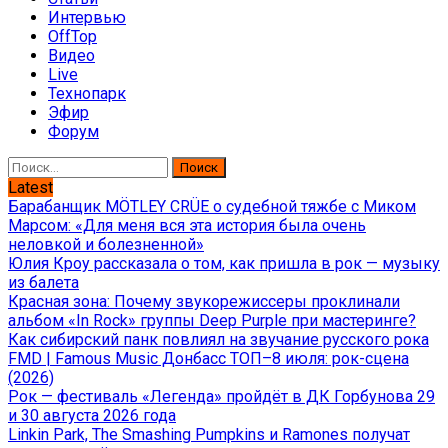
Интервью
OffTop
Видео
Live
Технопарк
Эфир
Форум
Найти:
Latest
Барабанщик MÖTLEY CRÜE о судебной тяжбе с Миком
Марсом: «Для меня вся эта история была очень
неловкой и болезненной»
Юлия Кроу рассказала о том, как пришла в рок — музыку
из балета
Красная зона: Почему звукорежиссеры проклинали
альбом «In Rock» группы Deep Purple при мастеринге?
Как сибирский панк повлиял на звучание русского рока
FMD | Famous Music Донбасс ТОП–8 июля: рок-сцена
(2026)
Рок — фестиваль «Легенда» пройдёт в ДК Горбунова 29
и 30 августа 2026 года
Linkin Park, The Smashing Pumpkins и Ramones получат