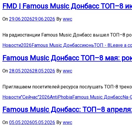
FMD | Famous Music Донбасс ТОП–8 ию
On
29.06.2026
29.06.2026
By
wwc
На радиостанции Famous Music Донбасс вышел ТОП–8 рок
Новости
2026
Famous Music Донбасс
июнь
ТОП - 8
Leave a 
Famous Music Донбасс ТОП–8 мая: рок
On
28.05.2026
28.05.2026
By
wwc
Приглашаем посетителей ресурса послушать ТОП-8 треко
Новости
"Сейчас"
2026
AntiPhobia
Famous Music Донбасс
Na-
Famous Music Донбасс: ТОП–8 апреля:
On
05.05.2026
05.05.2026
By
wwc