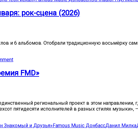
варя: рок-сцена (2026)
лов и 6 альбомов. Отобрали традиционную восьмёрку сам
omment
ремия FMD»
динственный региональный проект в этом направлении, гд
рехсот пятидесяти исполнителей в разных стилях музыки»
н Знакомый и Друзья»
Famous Music Донбасс
Данил Милка