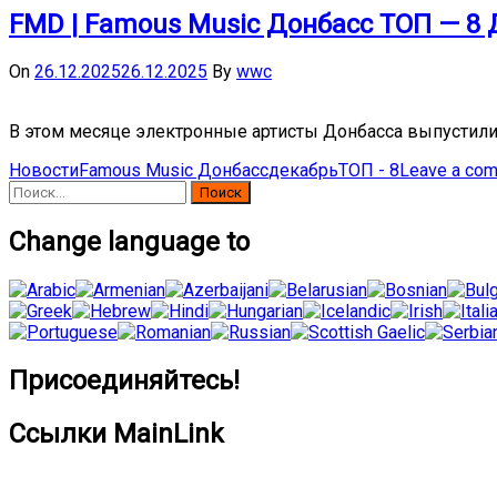
FMD | Famous Music Донбасс ТОП — 8 
On
26.12.2025
26.12.2025
By
wwc
В этом месяце электронные артисты Донбасса выпустили
Новости
Famous Music Донбасс
декабрь
ТОП - 8
Leave a co
Найти:
Change language to
Присоединяйтесь!
Ссылки MainLink