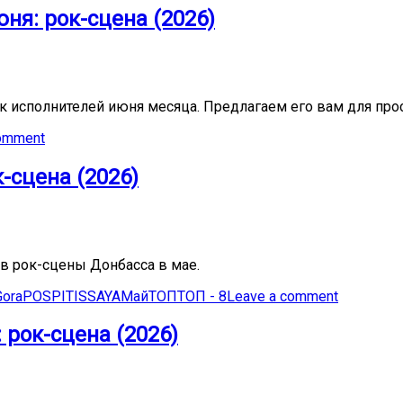
ня: рок-сцена (2026)
 исполнителей июня месяца. Предлагаем его вам для про
comment
-сцена (2026)
в рок-сцены Донбасса в мае.
Gora
POSPI
TISSAYA
Май
ТОП
ТОП - 8
Leave a comment
 рок-сцена (2026)