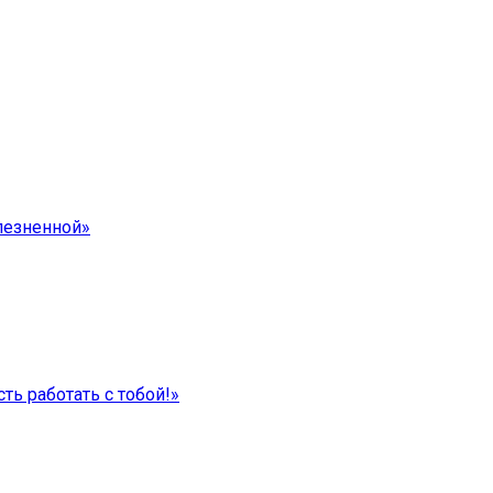
лезненной»
ть работать с тобой!»