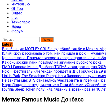
Интервью
OffTop
Видео
Live
Технопарк
Эфир
Форум
Найти:
Latest
Барабанщик MÖTLEY CRÜE о судебной тяжбе с Миком Марс
Юлия Кроу рассказала о том, как пришла в рок — музыку 
Красная зона: Почему звукорежиссеры проклинали альбом
Как сибирский панк повлиял на звучание русского рока
FMD | Famous Music Донбасс ТОП–8 июля: рок-сцена (202
Рок — фестиваль «Легенда» пройдёт в ДК Горбунова 29 и 
Linkin Park, The Smashing Pumpkins и Ramones получат и
Не азиаты мы: BTS отказались участвовать в премии «Гр
Йорн Ланде о сотрудничестве с Тони Айомми: «Спасибо теб
Группа Sleep Token получила платину в третий раз за 10 ле
Метка:
Famous Music Донбасс