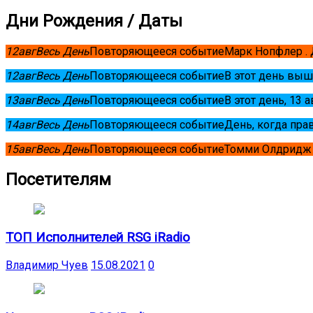
Дни Рождения / Даты
12
авг
Весь День
Повторяющееся событие
Марк Нопфлер .
12
авг
Весь День
Повторяющееся событие
В этот день выш
13
авг
Весь День
Повторяющееся событие
В этот день, 13 
14
авг
Весь День
Повторяющееся событие
День, когда пра
15
авг
Весь День
Повторяющееся событие
Томми Олдридж 
Посетителям
ТОП Исполнителей RSG iRadio
Владимир Чуев
15.08.2021
0