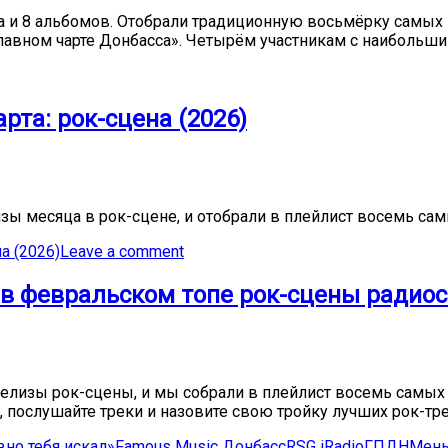
ла и 8 альбомов. Отобрали традиционную восьмёрку самых
лавном чарте Донбасса». Четырём участникам с наибольшим
рта: рок-сцена (2026)
зы месяца в рок-сцене, и отобрали в плейлист восемь сам
а (2026)
Leave a comment
 в февральском топе рок-сцены радио
лизы рок-сцены, и мы собрали в плейлист восемь самых 
 послушайте треки и назовите свою тройку лучших рок-треко
вно тебя искал»
Famous Music Донбасс
RSG iRadio
ГПДН
Мен