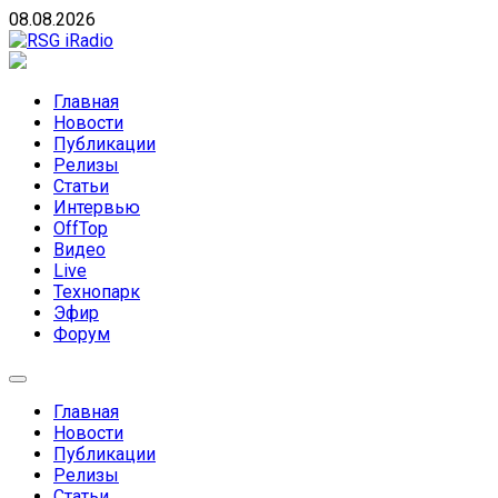
Skip
08.08.2026
to
content
RSG iRadio
RSG iRadio — Музыка различных музыкальных направлен
Главная
Новости
Публикации
Релизы
Статьи
Интервью
OffTop
Видео
Live
Технопарк
Эфир
Форум
Главная
Новости
Публикации
Релизы
Статьи