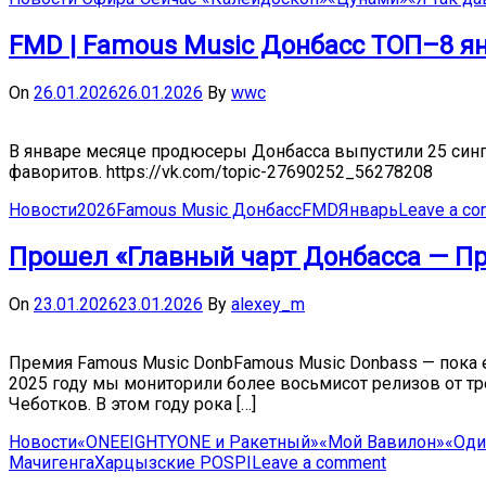
FMD | Famous Music Донбасс ТОП–8 ян
On
26.01.2026
26.01.2026
By
wwc
В январе месяце продюсеры Донбасса выпустили 25 синг
фаворитов. https://vk.com/topic-27690252_56278208
Новости
2026
Famous Music Донбасс
FMD
Январь
Leave a c
Прошел «Главный чарт Донбасса — П
On
23.01.2026
23.01.2026
By
alexey_m
Премия Famous Music DonbFamous Music Donbass — пока е
2025 году мы мониторили более восьмисот релизов от т
Чеботков. В этом году рока […]
Новости
«ONEEIGHTYONE и Ракетный»
«Мой Вавилон»
«Оди
Мачигенга
Харцызские POSPI
Leave a comment