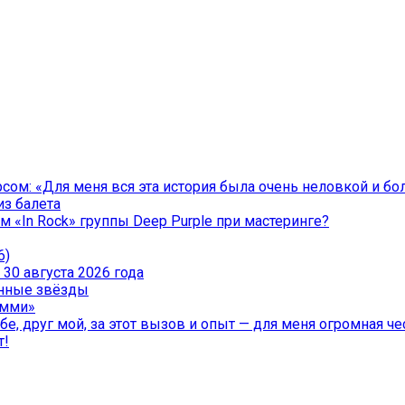
ом: «Для меня вся эта история была очень неловкой и бо
из балета
 «In Rock» группы Deep Purple при мастеринге?
6)
30 августа 2026 года
менные звёзды
эмми»
е, друг мой, за этот вызов и опыт — для меня огромная чес
т!