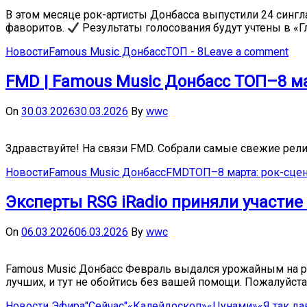
В этом месяце рок-артисты Донбасса выпустили 24 синг
фаворитов.
Результаты голосования будут учтены в «Г
Новости
Famous Music Донбасс
ТОП - 8
Leave a comment
FMD | Famous Music Донбасс ТОП–8 ма
On
30.03.2026
30.03.2026
By
wwc
Здравствуйте! На связи FMD. Собрали самые свежие рели
Новости
Famous Music Донбасс
FMD
ТОП–8 марта: рок-сцен
Эксперты RSG iRadio приняли участие
On
06.03.2026
06.03.2026
By
wwc
Famous Music Донбасс Февраль выдался урожайным на ре
лучших, и тут не обойтись без вашей помощи. Пожалуйста,
Новости Эфира
"Сейчас"
«Калейдоскоп»
«Цунами»
«Я так да