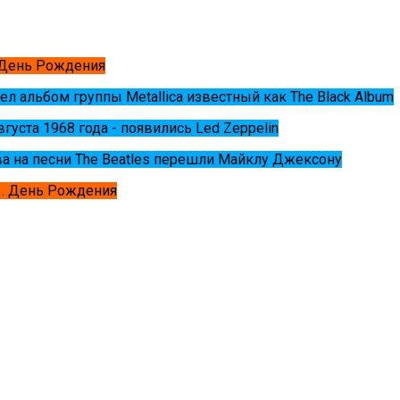
 День Рождения
ел альбом группы Metallica известный как The Black Album
августа 1968 года - появились Led Zeppelin
ва на песни The Beatles перешли Майклу Джексону
. День Рождения