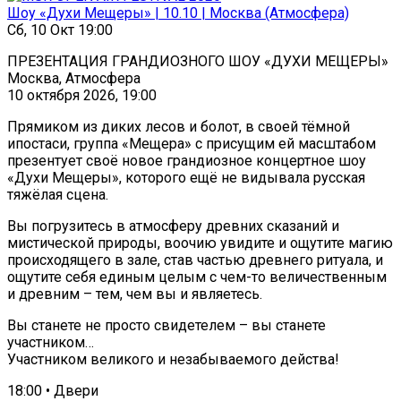
Шоу «Духи Мещеры» | 10.10 | Москва (Атмосфера)
Сб, 10 Окт 19:00
ПРЕЗЕНТАЦИЯ ГРАНДИОЗНОГО ШОУ «ДУХИ МЕЩЕРЫ»
Москва, Атмосфера
10 октября 2026, 19:00
Прямиком из диких лесов и болот, в своей тёмной
ипостаси, группа «Мещера» с присущим ей масштабом
презентует своё новое грандиозное концертное шоу
«Духи Мещеры», которого ещё не видывала русская
тяжёлая сцена.
Вы погрузитесь в атмосферу древних сказаний и
мистической природы, воочию увидите и ощутите магию
происходящего в зале, став частью древнего ритуала, и
ощутите себя единым целым с чем-то величественным
и древним – тем, чем вы и являетесь.
Вы станете не просто свидетелем – вы станете
участником…
Участником великого и незабываемого действа!
18:00 • Двери