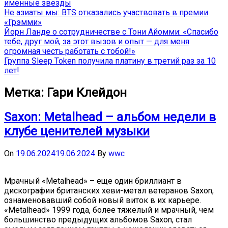
именные звёзды
Не азиаты мы: BTS отказались участвовать в премии
«Грэмми»
Йорн Ланде о сотрудничестве с Тони Айомми: «Спасибо
тебе, друг мой, за этот вызов и опыт — для меня
огромная честь работать с тобой!»
Группа Sleep Token получила платину в третий раз за 10
лет!
Метка:
Гари Клейдон
Saxon: Metalhead – альбом недели в
клубе ценителей музыки
On
19.06.2024
19.06.2024
By
wwc
Мрачный «Metalhead» – еще один бриллиант в
дискографии британских хеви-метал ветеранов Saxon,
ознаменовавший собой новый виток в их карьере.
«Metalhead» 1999 года, более тяжелый и мрачный, чем
большинство предыдущих альбомов Saxon, стал