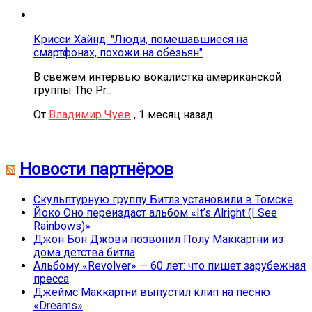
Крисси Хайнд: "Люди, помешавшиеся на
смартфонах, похожи на обезьян"
В свежем интервью вокалистка американской
группы The Pr...
От
Владимир Чуев
,
1 месяц назад
Новости партнёров
Скульптурную группу Битлз установили в Томске
Йоко Оно переиздаст альбом «It’s Alright (I See
Rainbows)»
Джон Бон Джови позвонил Полу Маккартни из
дома детства битла
Альбому «Revolver» — 60 лет: что пишет зарубежная
пресса
Джеймс Маккартни выпустил клип на песню
«Dreams»