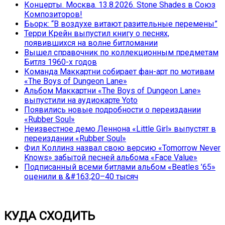
Концерты. Москва. 13.8.2026. Stone Shades в Союз
Композиторов!
Бьорк: “В воздухе витают разительные перемены”
Терри Крейн выпустил книгу о песнях,
появившихся на волне битломании
Вышел справочник по коллекционным предметам
Битлз 1960-х годов
Команда Маккартни собирает фан-арт по мотивам
«The Boys of Dungeon Lane»
Альбом Маккартни «The Boys of Dungeon Lane»
выпустили на аудиокарте Yoto
Появились новые подробности о переиздании
«Rubber Soul»
Неизвестное демо Леннона «Little Girl» выпустят в
переиздании «Rubber Soul»
Фил Коллинз назвал свою версию «Tomorrow Never
Knows» забытой песней альбома «Face Value»
Подписанный всеми битлами альбом «Beatles ’65»
оценили в &#163;20–40 тысяч
КУДА СХОДИТЬ