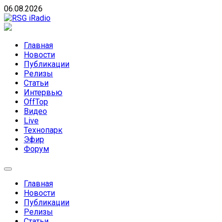
Skip
06.08.2026
to
content
RSG iRadio
RSG iRadio — Музыка различных музыкальных
направлений без возрастных ограничений
Главная
Новости
Публикации
Релизы
Статьи
Интервью
OffTop
Видео
Live
Технопарк
Эфир
Форум
Главная
Новости
Публикации
Релизы
Статьи