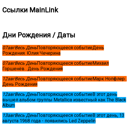
Ссылки MainLink
Дни Рождения / Даты
07
авг
Весь День
Повторяющееся событие
День
Рождения. Юлия Чечерина
07
авг
Весь День
Повторяющееся событие
Михаил
Горшенёв . День Рождения
12
авг
Весь День
Повторяющееся событие
Марк Нопфлер .
День Рождения
12
авг
Весь День
Повторяющееся событие
В этот день
вышел альбом группы Metallica известный как The Black
Album
13
авг
Весь День
Повторяющееся событие
В этот день, 13
августа 1968 года - появились Led Zeppelin