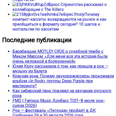
Брюс Спрингстин рассказал о
коллаборации с The Killers
Почему
компакт-кассеты возвращаются на рынок и как
приобщиться к формату сегодня? 10 шагов к
ностальгии по кассетам
Последние публикации
Барабанщик MÖTLEY CRÜE о судебной тяжбе с
Миком Марсом: «Для меня вся эта история была
очень неловкой и болезненной»
Юлия Кроу рассказала о том, как пришла в рок —
музыку из балета
Красная зона: Почему звукорежиссеры проклинали
альбом «In Rock» группы Deep Purple при
мастеринге?
Как сибирский панк повлиял на звучание русского
рока
FMD | Famous Music Донбасс ТОП–8 июля: рок-
сцена (2026)
Рок — фестиваль «Легенда» пройдёт в ДК
Горбунова 29 и 30 августа 2026 года