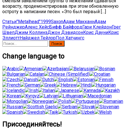
смелым заявлением группы о нежелании сдаваться
возрасту, продемонстрировав при этом обновленную
остроту в написании песен. «Это был первый […]
Статьи
"Metalhead"
1999
Saxon
Адам Макканн
Адам
Рейнджер
Алекс Хейс
Бифф Байфорд
Гари Клейдон
Грег
Швеп
Джим Коллинз
Джон Дэвидсон
Крис Дауни
Крис
Эллиотт
Найджел Тейлор
Пол Хатчингс
Найти:
Change language to
Присоединяйтесь!