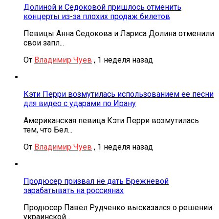
Долиной и Седоковой пришлось отменить
концерты из-за плохих продаж билетов
Певицы Анна Седокова и Лариса Долина отменили
свои запл...
От
Владимир Чуев
,
1 неделя назад
Кэти Перри возмутилась использованием ее песни
для видео с ударами по Ирану
Американская певица Кэти Перри возмутилась
тем, что Бел...
От
Владимир Чуев
,
1 неделя назад
Продюсер призвал не дать Брежневой
зарабатывать на россиянах
Продюсер Павел Рудченко высказался о решении
украинской...