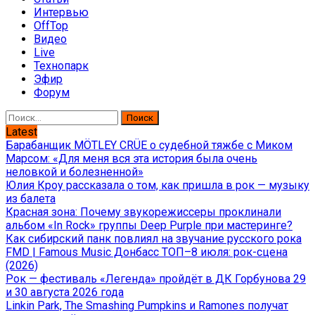
Интервью
OffTop
Видео
Live
Технопарк
Эфир
Форум
Найти:
Latest
Барабанщик MÖTLEY CRÜE о судебной тяжбе с Миком
Марсом: «Для меня вся эта история была очень
неловкой и болезненной»
Юлия Кроу рассказала о том, как пришла в рок — музыку
из балета
Красная зона: Почему звукорежиссеры проклинали
альбом «In Rock» группы Deep Purple при мастеринге?
Как сибирский панк повлиял на звучание русского рока
FMD | Famous Music Донбасс ТОП–8 июля: рок-сцена
(2026)
Рок — фестиваль «Легенда» пройдёт в ДК Горбунова 29
и 30 августа 2026 года
Linkin Park, The Smashing Pumpkins и Ramones получат