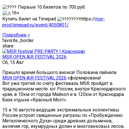
Первые 10 билетов по 700 руб.
16+
Купить билет на Timepad
https://
msr-
prod.timepad.ru/event/4050801/
Подробнее >
favorite_border
share
MSR OPEN AIR FESTIVAL 2026
Сб, 15 Авг
Пришло время большого анонса! Половина лайнапа
MSR OPEN AIR FESTIVAL 2026
сформирована!
Вот уже третий по счёту фестиваль MSR пройдёт в
традиционном месте: юг России, внутри Краснодарского
края, в 10км от города Майкоп и в 120км от Краснодара.
База отдыха «Красный Мост».
15 и 16 августа ведущие экстремальные коллективы
России устроят священные ритуалы по «Пробуждению
Металлического Духа» среди древних дольменов,
величия гор, изумрудных долин и многовековых лесов…