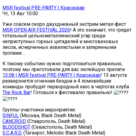
MSR festival PRE-PARTY | Краснодар
Чт, 13 Авг 10:00
Уже совсем скоро двухдневный экстрим метал-фест
MSR OPEN AIR FESTIVAL 2026
! А это означает, что грядет
тотальный цельнометаллический угар среди
неприступных горных цитаделей и многовековых
лесов, исчерченных извилистыми и затерянными
тропами…
К такому событию нужно подготовиться правильно,
поэтому мы приготовили для вас лютейшую препати
13.08 | MSR festival PRE-PARTY | Краснодар
! 13 августа
разверзнется огненная бездна и 4 ломовейшие
команды пробудят первородный хаос в чертогах клуба
The Rock Bar
! Готовься к фестивалю правильно!
Группы-участники мероприятия:
SINFUL
(Москва, Black Death Metal)
CANCROID
(Ставрополь, Death Metal)
BLOODSHOT
(Севастополь, Death Metal)
S.C.A.R.D.
(Таганрог, Melodic Black Death Metal)