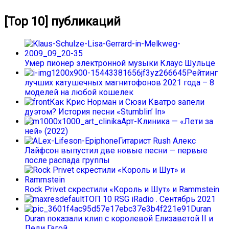
[Top 10] публикаций
Умер пионер электронной музыки Клаус Шульце
Рейтинг
лучших катушечных магнитофонов 2021 года – 8
моделей на любой кошелек
Как Крис Норман и Сюзи Кватро запели
дуэтом? История песни «Stumblin’ In»
Арт-Клиника — «Лети за
ней» (2022)
Гитарист Rush Алекс
Лайфсон выпустил две новые песни — первые
после распада группы
Rock Privet скрестили «Король и Шут» и Rammstein
ТОП 10 RSG iRadio . Сентябрь 2021
Duran
Duran показали клип с королевой Елизаветой II и
Леди Гагой