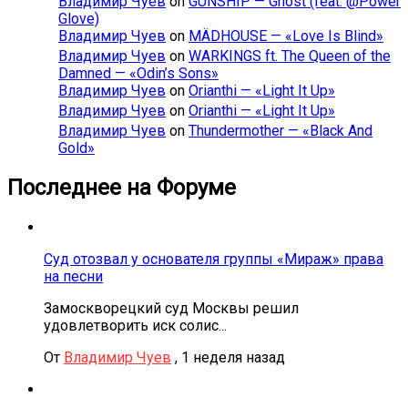
Владимир Чуев
on
GUNSHIP — Ghost (feat. @Power
Glove)
Владимир Чуев
on
MÄDHOUSE — «Love Is Blind»
Владимир Чуев
on
WARKINGS ft. The Queen of the
Damned — «Odin’s Sons»
Владимир Чуев
on
Orianthi — «Light It Up»
Владимир Чуев
on
Orianthi — «Light It Up»
Владимир Чуев
on
Thundermother — «Black And
Gold»
Последнее на Форуме
Суд отозвал у основателя группы «Мираж» права
на песни
Замоскворецкий суд Москвы решил
удовлетворить иск солис...
От
Владимир Чуев
,
1 неделя назад