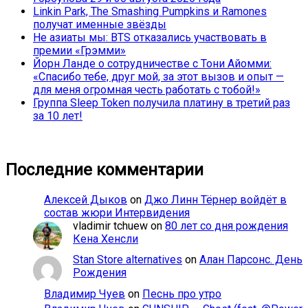
Linkin Park, The Smashing Pumpkins и Ramones
получат именные звёзды
Не азиаты мы: BTS отказались участвовать в
премии «Грэмми»
Йорн Ланде о сотрудничестве с Тони Айомми:
«Спасибо тебе, друг мой, за этот вызов и опыт —
для меня огромная честь работать с тобой!»
Группа Sleep Token получила платину в третий раз
за 10 лет!
Последние комментарии
Алексей Дыков
on
Джо Линн Тёрнер войдёт в
состав жюри Интервидения
vladimir tchuew
on
80 лет со дня рождения
Кена Хенсли
Stan Store alternatives
on
Алан Парсонс. День
Рождения
Владимир Чуев
on
Песнь про утро