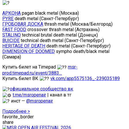
АРКОНА
pagan black metal (Москва)
PYRE
death metal (Санкт-Петербург)
ГРОБОВАЯ ДОСКА
thrash metal (Москва/Белгород)
FAST FOOD
crossover thrash metal (Астрахань)
STALINO
technical brutal death metal (Донецк)
BUICIDE
technical death metal (Санкт-Петербург)
HERITAGE OF DEATH
death metal (Санкт-Петербург)
DIMENSION OF DOOMED
sympho death/black metal
(Самара)
Купить билет на Timepad
msr-
prod.timepad.ru/event/3883…
Купить билет ВК
vk.com/app5575136_-239035189
официальное сообщество вк
t.me/msropenair
| канал в тг
инст —
@msropenair
Подробнее >
favorite_border
share