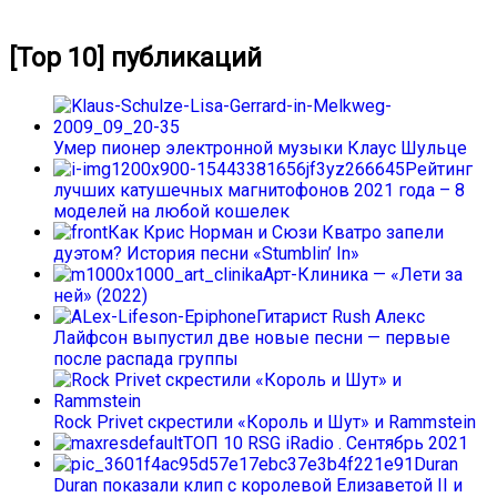
[Top 10] публикаций
Умер пионер электронной музыки Клаус Шульце
Рейтинг
лучших катушечных магнитофонов 2021 года – 8
моделей на любой кошелек
Как Крис Норман и Сюзи Кватро запели
дуэтом? История песни «Stumblin’ In»
Арт-Клиника — «Лети за
ней» (2022)
Гитарист Rush Алекс
Лайфсон выпустил две новые песни — первые
после распада группы
Rock Privet скрестили «Король и Шут» и Rammstein
ТОП 10 RSG iRadio . Сентябрь 2021
Duran
Duran показали клип с королевой Елизаветой II и