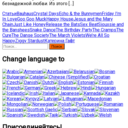
безнадежной любви. Из этого […]
Статьи
Bauhaus
Crystal Days
Echo & the Bunnymen
Friday I’m
In Love
Goo Goo Muck
Happy House
Jesus and the Mary
Chain
Just Like Honey
Release the Bats
Sex Beat
Siouxsie and
the Banshees
Snake Dance
The Birthday Party
The Cramps
The
Cure
The Danse Society
The March Violets
We’re All So
Happy
Ziggy Stardust
Катерина Гафт
Найти:
Change language to
Присоединяйтесь!