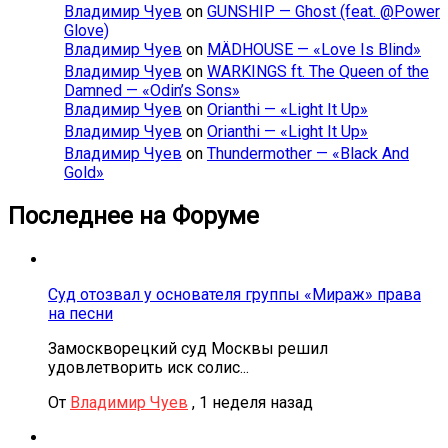
Владимир Чуев
on
GUNSHIP — Ghost (feat. @Power
Glove)
Владимир Чуев
on
MÄDHOUSE — «Love Is Blind»
Владимир Чуев
on
WARKINGS ft. The Queen of the
Damned — «Odin’s Sons»
Владимир Чуев
on
Orianthi — «Light It Up»
Владимир Чуев
on
Orianthi — «Light It Up»
Владимир Чуев
on
Thundermother — «Black And
Gold»
Последнее на Форуме
Суд отозвал у основателя группы «Мираж» права
на песни
Замоскворецкий суд Москвы решил
удовлетворить иск солис...
От
Владимир Чуев
,
1 неделя назад