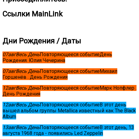
Ссылки MainLink
Дни Рождения / Даты
07
авг
Весь День
Повторяющееся событие
День
Рождения. Юлия Чечерина
07
авг
Весь День
Повторяющееся событие
Михаил
Горшенёв . День Рождения
12
авг
Весь День
Повторяющееся событие
Марк Нопфлер .
День Рождения
12
авг
Весь День
Повторяющееся событие
В этот день
вышел альбом группы Metallica известный как The Black
Album
13
авг
Весь День
Повторяющееся событие
В этот день, 13
августа 1968 года - появились Led Zeppelin