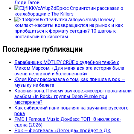
Леди Гагой
Брюс Спрингстин рассказал о
коллаборации с The Killers
Почему
компакт-кассеты возвращаются на рынок и как
приобщиться к формату сегодня? 10 шагов к
ностальгии по кассетам
Последние публикации
Барабанщик MÖTLEY CRÜE о судебной тяжбе с
Миком Марсом: «Для меня вся эта история была
очень неловкой и болезненной»
Юлия Кроу рассказала о том, как пришла в рок —
музыку из балета
Красная зона: Почему звукорежиссеры проклинали
альбом «In Rock» группы Deep Purple при
мастеринге?
Как сибирский панк повлиял на звучание русского
рока
FMD | Famous Music Донбасс ТОП–8 июля: рок-
сцена (2026)
Рок — фестиваль «Легенда» пройдёт в ДК