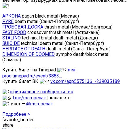
величия гор, изумрудных долин и многовековых лесов…
АРКОНА
pagan black metal (Москва)
PYRE
death metal (Санкт-Петербург)
ГРОБОВАЯ ДОСКА
thrash metal (Москва/Белгород)
FAST FOOD
crossover thrash metal (Астрахань)
STALINO
technical brutal death metal (Донецк)
BUICIDE
technical death metal (Санкт-Петербург)
HERITAGE OF DEATH
death metal (Санкт-Петербург)
DIMENSION OF DOOMED
sympho death/black metal
(Самара)
Купить билет на Timepad
msr-
prod.timepad.ru/event/3883…
Купить билет ВК
vk.com/app5575136_-239035189
официальное сообщество вк
t.me/msropenair
| канал в тг
инст —
@msropenair
Подробнее >
favorite_border
share