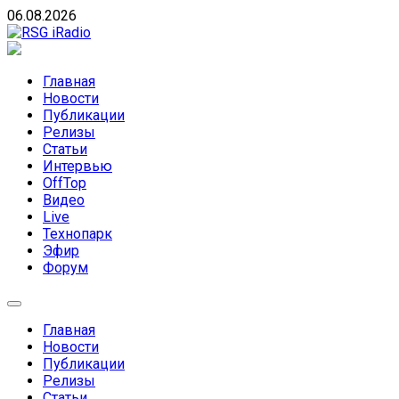
Skip
06.08.2026
to
content
RSG iRadio
RSG iRadio — Музыка различных музыкальных
направлений без возрастных ограничений
Главная
Новости
Публикации
Релизы
Статьи
Интервью
OffTop
Видео
Live
Технопарк
Эфир
Форум
Главная
Новости
Публикации
Релизы
Статьи