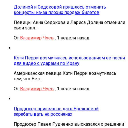
Долиной и Седоковой пришлось отменить
концерты из-за плохих продаж билетов
Певицы Анна Седокова и Лариса Долина отменили
свои запл...
От
Владимир Чуев
,
1 неделя назад
Кэти Перри возмутилась использованием ее песни
для видео с ударами по Ирану
Американская певица Кэти Перри возмутилась
тем, что Бел...
От
Владимир Чуев
,
1 неделя назад
Продюсер призвал не дать Брежневой
зарабатывать на россиянах
Продюсер Павел Рудченко высказался о решении