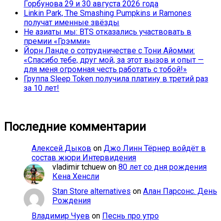
Горбунова 29 и 30 августа 2026 года
Linkin Park, The Smashing Pumpkins и Ramones
получат именные звёзды
Не азиаты мы: BTS отказались участвовать в
премии «Грэмми»
Йорн Ланде о сотрудничестве с Тони Айомми:
«Спасибо тебе, друг мой, за этот вызов и опыт —
для меня огромная честь работать с тобой!»
Группа Sleep Token получила платину в третий раз
за 10 лет!
Последние комментарии
Алексей Дыков
on
Джо Линн Тёрнер войдёт в
состав жюри Интервидения
vladimir tchuew
on
80 лет со дня рождения
Кена Хенсли
Stan Store alternatives
on
Алан Парсонс. День
Рождения
Владимир Чуев
on
Песнь про утро