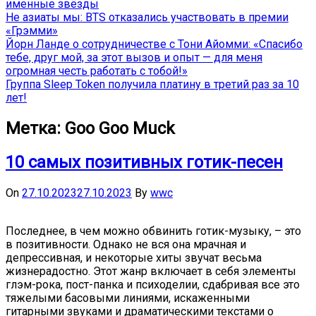
именные звёзды
Не азиаты мы: BTS отказались участвовать в премии
«Грэмми»
Йорн Ланде о сотрудничестве с Тони Айомми: «Спасибо
тебе, друг мой, за этот вызов и опыт — для меня
огромная честь работать с тобой!»
Группа Sleep Token получила платину в третий раз за 10
лет!
Метка:
Goo Goo Muck
10 самых позитивных готик-песен
On
27.10.2023
27.10.2023
By
wwc
Последнее, в чем можно обвинить готик-музыку, – это
в позитивности. Однако не вся она мрачная и
депрессивная, и некоторые хиты звучат весьма
жизнерадостно. Этот жанр включает в себя элементы
глэм-рока, пост-панка и психоделии, сдабривая все это
тяжелыми басовыми линиями, искаженными
гитарными звуками и драматическими текстами о