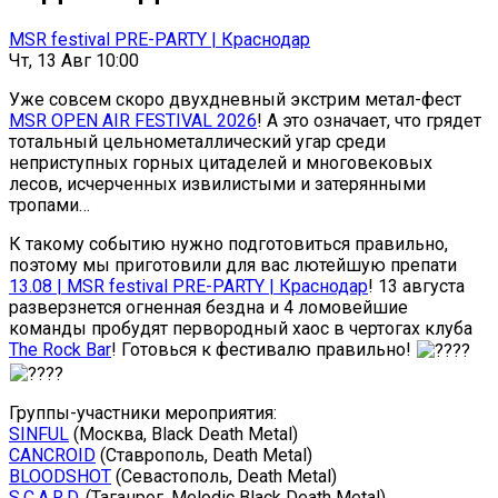
MSR festival PRE-PARTY | Краснодар
Чт, 13 Авг 10:00
Уже совсем скоро двухдневный экстрим метал-фест
MSR OPEN AIR FESTIVAL 2026
! А это означает, что грядет
тотальный цельнометаллический угар среди
неприступных горных цитаделей и многовековых
лесов, исчерченных извилистыми и затерянными
тропами…
К такому событию нужно подготовиться правильно,
поэтому мы приготовили для вас лютейшую препати
13.08 | MSR festival PRE-PARTY | Краснодар
! 13 августа
разверзнется огненная бездна и 4 ломовейшие
команды пробудят первородный хаос в чертогах клуба
The Rock Bar
! Готовься к фестивалю правильно!
Группы-участники мероприятия:
SINFUL
(Москва, Black Death Metal)
CANCROID
(Ставрополь, Death Metal)
BLOODSHOT
(Севастополь, Death Metal)
S.C.A.R.D.
(Таганрог, Melodic Black Death Metal)