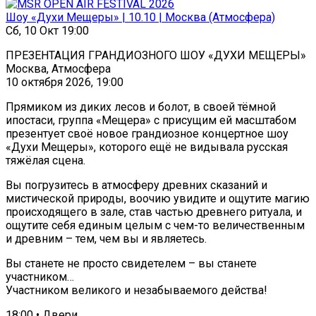
Шоу «Духи Мещеры» | 10.10 | Москва (Атмосфера)
Сб, 10 Окт 19:00
ПРЕЗЕНТАЦИЯ ГРАНДИОЗНОГО ШОУ «ДУХИ МЕЩЕРЫ»
Москва, Атмосфера
10 октября 2026, 19:00
Прямиком из диких лесов и болот, в своей тёмной
ипостаси, группа «Мещера» с присущим ей масштабом
презентует своё новое грандиозное концертное шоу
«Духи Мещеры», которого ещё не видывала русская
тяжёлая сцена.
Вы погрузитесь в атмосферу древних сказаний и
мистической природы, воочию увидите и ощутите магию
происходящего в зале, став частью древнего ритуала, и
ощутите себя единым целым с чем-то величественным
и древним – тем, чем вы и являетесь.
Вы станете не просто свидетелем – вы станете
участником…
Участником великого и незабываемого действа!
18:00 • Двери