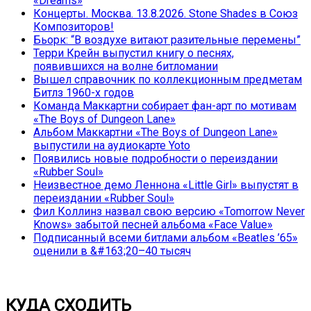
«Dreams»
Концерты. Москва. 13.8.2026. Stone Shades в Союз
Композиторов!
Бьорк: “В воздухе витают разительные перемены”
Терри Крейн выпустил книгу о песнях,
появившихся на волне битломании
Вышел справочник по коллекционным предметам
Битлз 1960-х годов
Команда Маккартни собирает фан-арт по мотивам
«The Boys of Dungeon Lane»
Альбом Маккартни «The Boys of Dungeon Lane»
выпустили на аудиокарте Yoto
Появились новые подробности о переиздании
«Rubber Soul»
Неизвестное демо Леннона «Little Girl» выпустят в
переиздании «Rubber Soul»
Фил Коллинз назвал свою версию «Tomorrow Never
Knows» забытой песней альбома «Face Value»
Подписанный всеми битлами альбом «Beatles ’65»
оценили в &#163;20–40 тысяч
КУДА СХОДИТЬ