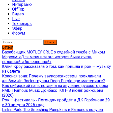
Интервью
OffTop
Видео
Live
Технопарк
Эфир
Форум
Найти:
Latest
Барабанщик MÖTLEY CRÜE о судебной тяжбе с Миком
Марсом: «Для меня вся эта история была очень
неловкой и болезненной»
Юлия Кроу рассказала о том, как пришла в рок — музыку
из балета
Красная зона: Почему звукорежиссеры проклинали
альбом «In Rock» группы Deep Purple при мастеринге?
Как сибирский панк повлиял на звучание русского рока
FMD | Famous Music Донбасс ТОП–8 июля: рок-сцена
(2026)
Рок — фестиваль «Легенда» пройдёт в ДК Горбунова 29
и 30 августа 2026 года
Linkin Park, The Smashing Pumpkins и Ramones получат