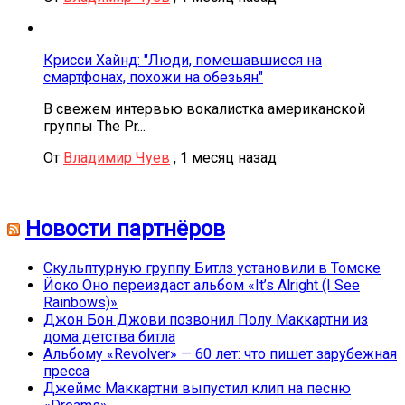
Крисси Хайнд: "Люди, помешавшиеся на
смартфонах, похожи на обезьян"
В свежем интервью вокалистка американской
группы The Pr...
От
Владимир Чуев
,
1 месяц назад
Новости партнёров
Скульптурную группу Битлз установили в Томске
Йоко Оно переиздаст альбом «It’s Alright (I See
Rainbows)»
Джон Бон Джови позвонил Полу Маккартни из
дома детства битла
Альбому «Revolver» — 60 лет: что пишет зарубежная
пресса
Джеймс Маккартни выпустил клип на песню