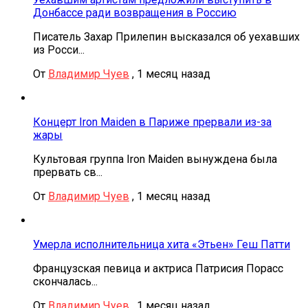
Донбассе ради возвращения в Россию
Писатель Захар Прилепин высказался об уехавших
из Росси...
От
Владимир Чуев
,
1 месяц назад
Концерт Iron Maiden в Париже прервали из-за
жары
Культовая группа Iron Maiden вынуждена была
прервать св...
От
Владимир Чуев
,
1 месяц назад
Умерла исполнительница хита «Этьен» Геш Патти
Французская певица и актриса Патрисия Порасс
скончалась...
От
Владимир Чуев
,
1 месяц назад