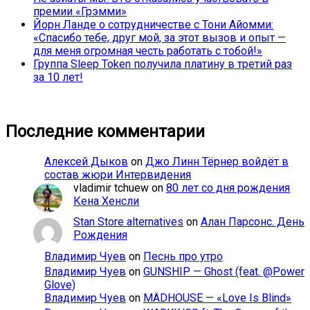
премии «Грэмми»
Йорн Ланде о сотрудничестве с Тони Айомми:
«Спасибо тебе, друг мой, за этот вызов и опыт —
для меня огромная честь работать с тобой!»
Группа Sleep Token получила платину в третий раз
за 10 лет!
Последние комментарии
Алексей Дыков
on
Джо Линн Тёрнер войдёт в
состав жюри Интервидения
vladimir tchuew
on
80 лет со дня рождения
Кена Хенсли
Stan Store alternatives
on
Алан Парсонс. День
Рождения
Владимир Чуев
on
Песнь про утро
Владимир Чуев
on
GUNSHIP — Ghost (feat. @Power
Glove)
Владимир Чуев
on
MÄDHOUSE — «Love Is Blind»