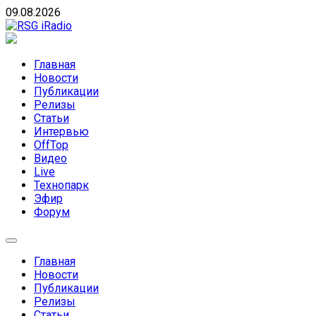
Skip
09.08.2026
to
content
RSG iRadio
RSG iRadio — Музыка различных музыкальных
направлений без возрастных ограничений
Главная
Новости
Публикации
Релизы
Статьи
Интервью
OffTop
Видео
Live
Технопарк
Эфир
Форум
Главная
Новости
Публикации
Релизы
Статьи