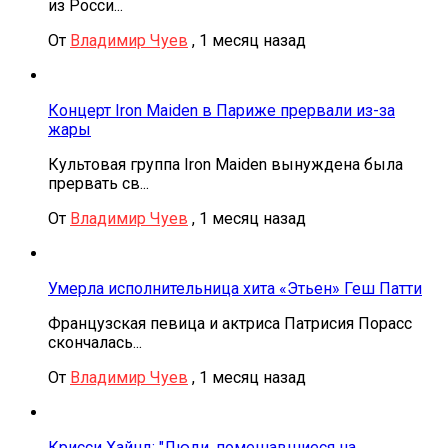
из Росси...
От
Владимир Чуев
,
1 месяц назад
Концерт Iron Maiden в Париже прервали из-за
жары
Культовая группа Iron Maiden вынуждена была
прервать св...
От
Владимир Чуев
,
1 месяц назад
Умерла исполнительница хита «Этьен» Геш Патти
Французская певица и актриса Патрисия Порасс
скончалась...
От
Владимир Чуев
,
1 месяц назад
Крисси Хайнд: "Люди, помешавшиеся на