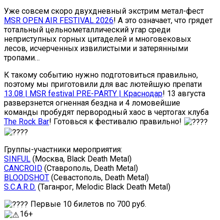
Уже совсем скоро двухдневный экстрим метал-фест
MSR OPEN AIR FESTIVAL 2026
! А это означает, что грядет
тотальный цельнометаллический угар среди
неприступных горных цитаделей и многовековых
лесов, исчерченных извилистыми и затерянными
тропами…
К такому событию нужно подготовиться правильно,
поэтому мы приготовили для вас лютейшую препати
13.08 | MSR festival PRE-PARTY | Краснодар
! 13 августа
разверзнется огненная бездна и 4 ломовейшие
команды пробудят первородный хаос в чертогах клуба
The Rock Bar
! Готовься к фестивалю правильно!
Группы-участники мероприятия:
SINFUL
(Москва, Black Death Metal)
CANCROID
(Ставрополь, Death Metal)
BLOODSHOT
(Севастополь, Death Metal)
S.C.A.R.D.
(Таганрог, Melodic Black Death Metal)
Первые 10 билетов по 700 руб.
16+