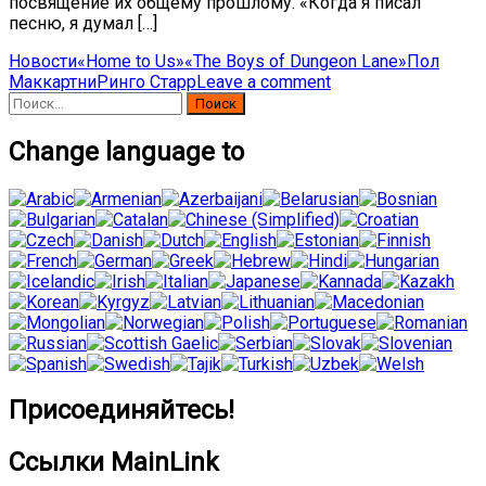
посвящение их общему прошлому. «Когда я писал
песню, я думал […]
Новости
«Home to Us»
«The Boys of Dungeon Lane»
Пол
Маккартни
Ринго Старр
Leave a comment
Найти:
Change language to
Присоединяйтесь!
Ссылки MainLink