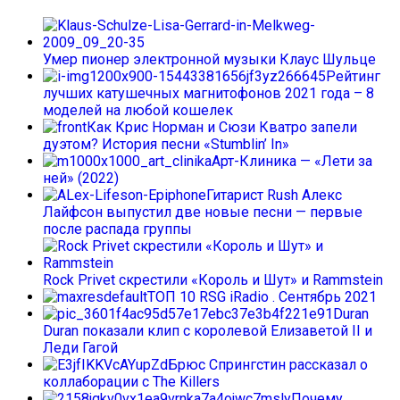
Умер пионер электронной музыки Клаус Шульце
Рейтинг
лучших катушечных магнитофонов 2021 года – 8
моделей на любой кошелек
Как Крис Норман и Сюзи Кватро запели
дуэтом? История песни «Stumblin’ In»
Арт-Клиника — «Лети за
ней» (2022)
Гитарист Rush Алекс
Лайфсон выпустил две новые песни — первые
после распада группы
Rock Privet скрестили «Король и Шут» и Rammstein
ТОП 10 RSG iRadio . Сентябрь 2021
Duran
Duran показали клип с королевой Елизаветой II и
Леди Гагой
Брюс Спрингстин рассказал о
коллаборации с The Killers
Почему