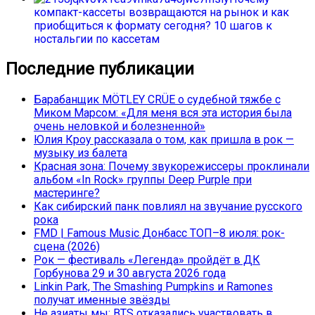
компакт-кассеты возвращаются на рынок и как
приобщиться к формату сегодня? 10 шагов к
ностальгии по кассетам
Последние публикации
Барабанщик MÖTLEY CRÜE о судебной тяжбе с
Миком Марсом: «Для меня вся эта история была
очень неловкой и болезненной»
Юлия Кроу рассказала о том, как пришла в рок —
музыку из балета
Красная зона: Почему звукорежиссеры проклинали
альбом «In Rock» группы Deep Purple при
мастеринге?
Как сибирский панк повлиял на звучание русского
рока
FMD | Famous Music Донбасс ТОП–8 июля: рок-
сцена (2026)
Рок — фестиваль «Легенда» пройдёт в ДК
Горбунова 29 и 30 августа 2026 года
Linkin Park, The Smashing Pumpkins и Ramones
получат именные звёзды
Не азиаты мы: BTS отказались участвовать в