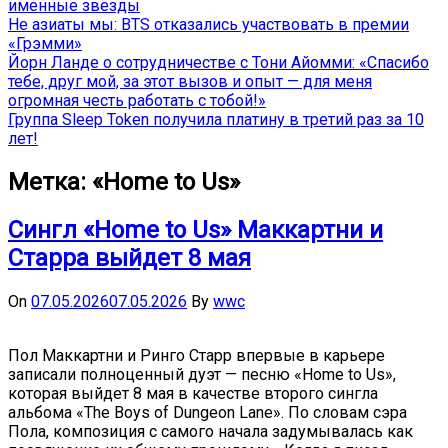
именные звёзды
Не азиаты мы: BTS отказались участвовать в премии
«Грэмми»
Йорн Ланде о сотрудничестве с Тони Айомми: «Спасибо
тебе, друг мой, за этот вызов и опыт — для меня
огромная честь работать с тобой!»
Группа Sleep Token получила платину в третий раз за 10
лет!
Метка:
«Home to Us»
Сингл «Home to Us» Маккартни и
Старра выйдет 8 мая
On
07.05.2026
07.05.2026
By
wwc
Пол Маккартни и Ринго Старр впервые в карьере
записали полноценный дуэт — песню «Home to Us»,
которая выйдет 8 мая в качестве второго сингла
альбома «The Boys of Dungeon Lane». По словам сэра
Пола, композиция с самого начала задумывалась как