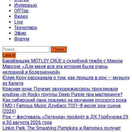
Интервью
OffTop
Видео
Live
Технопарк
Эфир
Форум
Найти:
Latest
Барабанщик MÖTLEY CRÜE о судебной тяжбе с Миком
Марсом: «Для меня вся эта история была очень
неловкой и болезненной»
Юлия Кроу рассказала о том, как пришла в рок — музыку
из балета
Красная зона: Почему звукорежиссеры проклинали
альбом «In Rock» группы Deep Purple при мастеринге?
Как сибирский панк повлиял на звучание русского рока
FMD | Famous Music Донбасс ТОП–8 июля: рок-сцена
(2026)
Рок — фестиваль «Легенда» пройдёт в ДК Горбунова 29
и 30 августа 2026 года
Linkin Park, The Smashing Pumpkins и Ramones получат