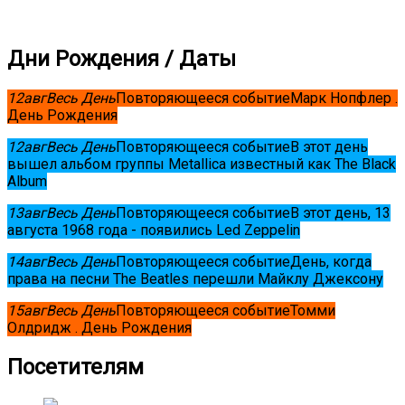
Дни Рождения / Даты
12
авг
Весь День
Повторяющееся событие
Марк Нопфлер .
День Рождения
12
авг
Весь День
Повторяющееся событие
В этот день
вышел альбом группы Metallica известный как The Black
Album
13
авг
Весь День
Повторяющееся событие
В этот день, 13
августа 1968 года - появились Led Zeppelin
14
авг
Весь День
Повторяющееся событие
День, когда
права на песни The Beatles перешли Майклу Джексону
15
авг
Весь День
Повторяющееся событие
Томми
Олдридж . День Рождения
Посетителям