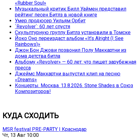
«Rubber Soul»
Музыкальный критик Билл Уаймен представил
рейтинг песен Битлз в новой книге
Умер продюсер Уильям Орбит
`Revolver`: 60 лет спустя
Скульптурную группу Битлз установили в Томске
Йоко Оно переиздаст альбом «It’s Alright (I See
Rainbows)»
Джон Бон Джови позвонил Полу Маккартни из
дома детства битла
Альбому «Revolver» — 60 лет: что пишет зарубежная
пресса
Джеймс Маккартни выпустил клип на песню
«Dreams»
Концерты. Москва. 13.8.2026. Stone Shades в Союз
Композиторов!
КУДА СХОДИТЬ
MSR festival PRE-PARTY | Краснодар
Чт, 13 Авг 10:00