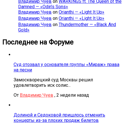
Владимир Чуев
on
WARKINGS ft. The Queen of the
Damned — «Odin’s Sons»
Владимир Чуев
on
Orianthi — «Light It Up»
Владимир Чуев
on
Orianthi — «Light It Up»
Владимир Чуев
on
Thundermother — «Black And
Gold»
Последнее на Форуме
Суд отозвал у основателя группы «Мираж» права
на песни
Замоскворецкий суд Москвы решил
удовлетворить иск солис...
От
Владимир Чуев
,
2 недели назад
Долиной и Седоковой пришлось отменить
концерты из-за плохих продаж билетов