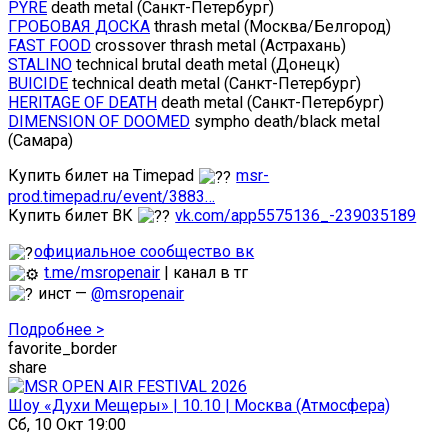
PYRE
death metal (Санкт-Петербург)
ГРОБОВАЯ ДОСКА
thrash metal (Москва/Белгород)
FAST FOOD
crossover thrash metal (Астрахань)
STALINO
technical brutal death metal (Донецк)
BUICIDE
technical death metal (Санкт-Петербург)
HERITAGE OF DEATH
death metal (Санкт-Петербург)
DIMENSION OF DOOMED
sympho death/black metal
(Самара)
Купить билет на Timepad
msr-
prod.timepad.ru/event/3883…
Купить билет ВК
vk.com/app5575136_-239035189
официальное сообщество вк
t.me/msropenair
| канал в тг
инст —
@msropenair
Подробнее >
favorite_border
share
Шоу «Духи Мещеры» | 10.10 | Москва (Атмосфера)
Сб, 10 Окт 19:00