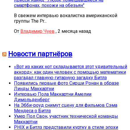
смартфонах, похожи на обезьян"
В свежем интервью вокалистка американской
группы The Pr...
От
Владимир Чуев
,
2 месяца назад
Новости партнёров
«Вот из каких нот складывается этот удивительный
аккорд»: как один человек с помощью математики
разгадал главную гитарную загадку Битлз
Появились первые фото Сирши Ронан в образе
Линды Маккартни
Интервью Пола Маккартни Амелии
Димольденберг
На Эбби-роуд снимут сцену для фильмов Сэма
Мендеса о Битлз
Умер Пол Свон, участник технической команды
Маккартни
PHIX и Битлз представили куртку в стиле эпохи