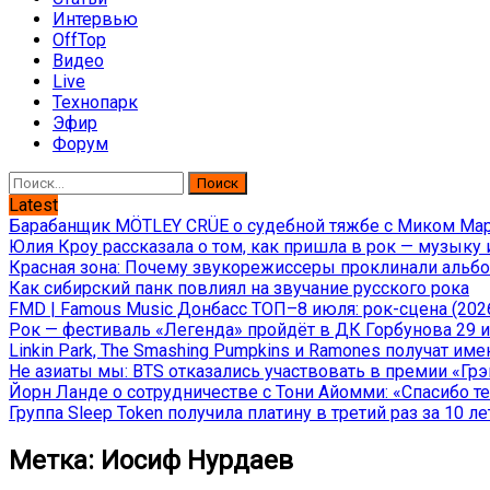
Интервью
OffTop
Видео
Live
Технопарк
Эфир
Форум
Найти:
Latest
Барабанщик MÖTLEY CRÜE о судебной тяжбе с Миком Марс
Юлия Кроу рассказала о том, как пришла в рок — музыку 
Красная зона: Почему звукорежиссеры проклинали альбом
Как сибирский панк повлиял на звучание русского рока
FMD | Famous Music Донбасс ТОП–8 июля: рок-сцена (202
Рок — фестиваль «Легенда» пройдёт в ДК Горбунова 29 и 
Linkin Park, The Smashing Pumpkins и Ramones получат и
Не азиаты мы: BTS отказались участвовать в премии «Гр
Йорн Ланде о сотрудничестве с Тони Айомми: «Спасибо теб
Группа Sleep Token получила платину в третий раз за 10 ле
Метка:
Иосиф Нурдаев