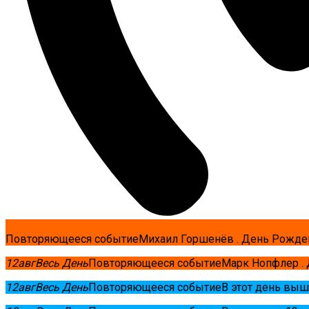
Повторяющееся событие
Михаил Горшенёв . День Рожде
12
авг
Весь День
Повторяющееся событие
Марк Нопфлер .
12
авг
Весь День
Повторяющееся событие
В этот день выш