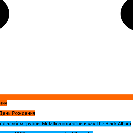
ния
 День Рождения
ел альбом группы Metallica известный как The Black Album