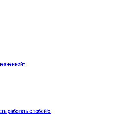
лезненной»
ть работать с тобой!»