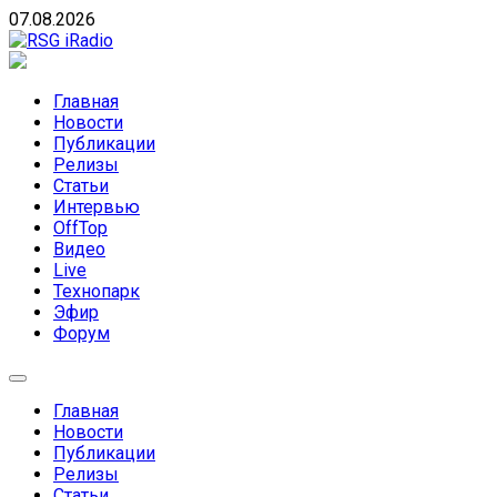
Skip
07.08.2026
to
content
RSG iRadio
RSG iRadio — Музыка различных музыкальных направлен
Главная
Новости
Публикации
Релизы
Статьи
Интервью
OffTop
Видео
Live
Технопарк
Эфир
Форум
Главная
Новости
Публикации
Релизы
Статьи