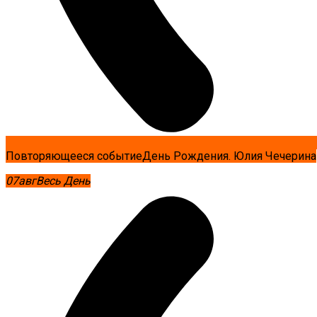
Повторяющееся событие
День Рождения. Юлия Чечерина
07
авг
Весь День