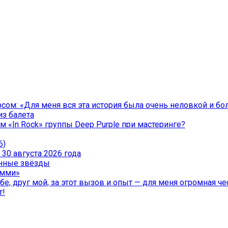
ом: «Для меня вся эта история была очень неловкой и бо
из балета
 «In Rock» группы Deep Purple при мастеринге?
6)
30 августа 2026 года
менные звёзды
эмми»
е, друг мой, за этот вызов и опыт — для меня огромная чес
т!