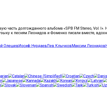
ю часть долгожданного альбома «SPB FM Stereo, Vol. I».
узыку к песням Леонидов и Фоменко писали вместе, вдох
ий Олешев
Иосиф Нурдаев
Лев Клычков
Максим Леонидов