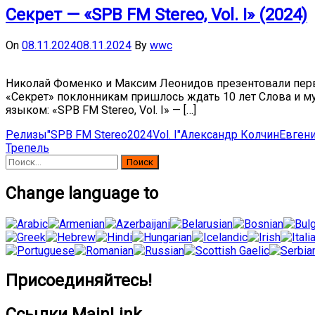
Секрет — «SPB FM Stereo, Vol. I» (2024)
On
08.11.2024
08.11.2024
By
wwc
Николай Фоменко и Максим Леонидов презентовали перву
«Секрет» поклонникам пришлось ждать 10 лет Слова и м
языком: «SPB FM Stereo, Vol. I» — […]
Релизы
"SPB FM Stereo
2024
Vol. I"
Александр Колчин
Евген
Трепель
Найти:
Change language to
Присоединяйтесь!
Ссылки MainLink