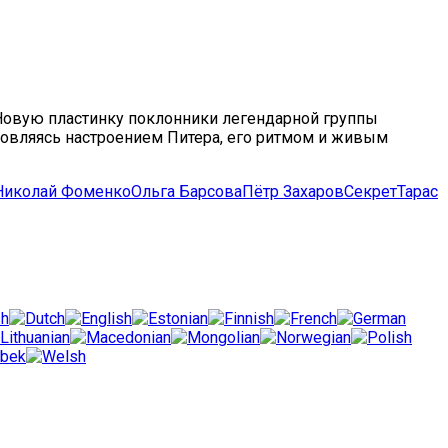
 Новую пластинку поклонники легендарной группы
новляясь настроением Питера, его ритмом и живым
Николай Фоменко
Ольга Барсова
Пётр Захаров
Секрет
Тарас