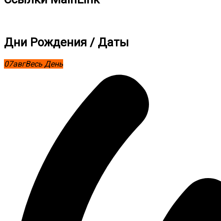
Дни Рождения / Даты
07
авг
Весь День