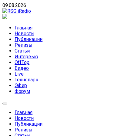
Skip
09.08.2026
to
content
RSG iRadio
RSG iRadio — Музыка различных музыкальных
направлений без возрастных ограничений
Главная
Новости
Публикации
Релизы
Статьи
Интервью
OffTop
Видео
Live
Технопарк
Эфир
Форум
Главная
Новости
Публикации
Релизы
Статьи