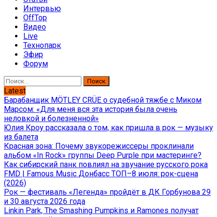
Интервью
OffTop
Видео
Live
Технопарк
Эфир
Форум
Найти:
Latest
Барабанщик MÖTLEY CRÜE о судебной тяжбе с Миком
Марсом: «Для меня вся эта история была очень
неловкой и болезненной»
Юлия Кроу рассказала о том, как пришла в рок — музыку
из балета
Красная зона: Почему звукорежиссеры проклинали
альбом «In Rock» группы Deep Purple при мастеринге?
Как сибирский панк повлиял на звучание русского рока
FMD | Famous Music Донбасс ТОП–8 июля: рок-сцена
(2026)
Рок — фестиваль «Легенда» пройдёт в ДК Горбунова 29
и 30 августа 2026 года
Linkin Park, The Smashing Pumpkins и Ramones получат