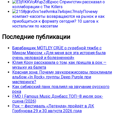
Брюс Спрингстин рассказал о
коллаборации с The Killers
Почему
компакт-кассеты возвращаются на рынок и как
приобщиться к формату сегодня? 10 шагов к
ностальгии по кассетам
Последние публикации
Барабанщик MÖTLEY CRÜE о судебной тяжбе с
Миком Марсом: «Для меня вся эта история была
очень неловкой и болезненной»
Юлия Кроу рассказала о том, как пришла в рок —
музыку из балета
Красная зона: Почему звукорежиссеры проклинали
альбом «In Rock» группы Deep Purple при
мастеринге?
Как сибирский панк повлиял на звучание русского
рока
FMD | Famous Music Донбасс ТОП–8 июля: рок-
сцена (2026)
Рок — фестиваль «Легенда» пройдёт в ДК
Горбунова 29 и 30 августа 2026 года