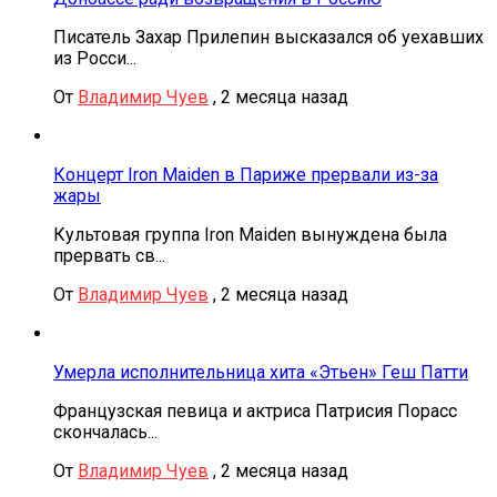
Писатель Захар Прилепин высказался об уехавших
из Росси...
От
Владимир Чуев
,
2 месяца назад
Концерт Iron Maiden в Париже прервали из-за
жары
Культовая группа Iron Maiden вынуждена была
прервать св...
От
Владимир Чуев
,
2 месяца назад
Умерла исполнительница хита «Этьен» Геш Патти
Французская певица и актриса Патрисия Порасс
скончалась...
От
Владимир Чуев
,
2 месяца назад