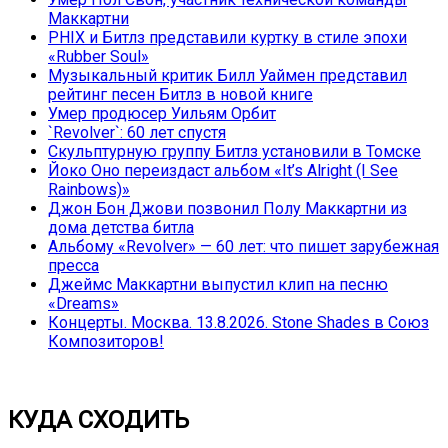
Маккартни
PHIX и Битлз представили куртку в стиле эпохи
«Rubber Soul»
Музыкальный критик Билл Уаймен представил
рейтинг песен Битлз в новой книге
Умер продюсер Уильям Орбит
`Revolver`: 60 лет спустя
Скульптурную группу Битлз установили в Томске
Йоко Оно переиздаст альбом «It’s Alright (I See
Rainbows)»
Джон Бон Джови позвонил Полу Маккартни из
дома детства битла
Альбому «Revolver» — 60 лет: что пишет зарубежная
пресса
Джеймс Маккартни выпустил клип на песню
«Dreams»
Концерты. Москва. 13.8.2026. Stone Shades в Союз
Композиторов!
КУДА СХОДИТЬ