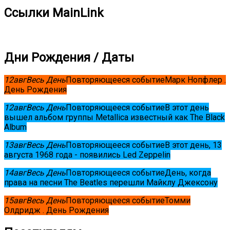
Ссылки MainLink
Дни Рождения / Даты
12
авг
Весь День
Повторяющееся событие
Марк Нопфлер .
День Рождения
12
авг
Весь День
Повторяющееся событие
В этот день
вышел альбом группы Metallica известный как The Black
Album
13
авг
Весь День
Повторяющееся событие
В этот день, 13
августа 1968 года - появились Led Zeppelin
14
авг
Весь День
Повторяющееся событие
День, когда
права на песни The Beatles перешли Майклу Джексону
15
авг
Весь День
Повторяющееся событие
Томми
Олдридж . День Рождения