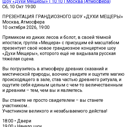
Шоу «Духи Мещеры» | 10.10 | Москва (Атмосфера)
Сб, 10 Окт 19:00
ПРЕЗЕНТАЦИЯ ГРАНДИОЗНОГО ШОУ «ДУХИ МЕЩЕРЫ»
Москва, Атмосфера
10 октября 2026, 19:00
Прямиком из диких лесов и болот, в своей тёмной
ипостаси, группа «Мещера» с присущим ей масштабом
презентует своё новое грандиозное концертное шоу
«Духи Мещеры», которого ещё не видывала русская
тяжёлая сцена.
Вы погрузитесь в атмосферу древних сказаний и
мистической природы, воочию увидите и ощутите магию
происходящего в зале, став частью древнего ритуала, и
ощутите себя единым целым с чем-то величественным
и древним – тем, чем вы и являетесь.
Вы станете не просто свидетелем – вы станете
участником…
Участником великого и незабываемого действа!
18:00 • Двери
19.00 • Начало шоу