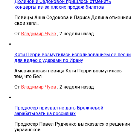
Долиной и Седоковой пришлось отменить
концерты из-за плохих продаж билетов
Певицы Анна Седокова и Лариса Долина отменили
свои запл...
От
Владимир Чуев
,
2 недели назад
Кэти Перри возмутилась использованием ее песни
для видео с ударами по Ирану
Американская певица Кэти Перри возмутилась
тем, что Бел...
От
Владимир Чуев
,
2 недели назад
Продюсер призвал не дать Брежневой
зарабатывать на россиянах
Продюсер Павел Рудченко высказался о решении
украинской...