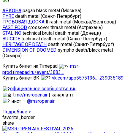
АРКОНА
pagan black metal (Москва)
PYRE
death metal (Санкт-Петербург)
ГРОБОВАЯ ДОСКА
thrash metal (Москва/Белгород)
FAST FOOD
crossover thrash metal (Астрахань)
STALINO
technical brutal death metal (Донецк)
BUICIDE
technical death metal (Санкт-Петербург)
HERITAGE OF DEATH
death metal (Санкт-Петербург)
DIMENSION OF DOOMED
sympho death/black metal
(Самара)
Купить билет на Timepad
msr-
prod.timepad.ru/event/3883…
Купить билет ВК
vk.com/app5575136_-239035189
официальное сообщество вк
t.me/msropenair
| канал в тг
инст —
@msropenair
Подробнее >
favorite_border
share