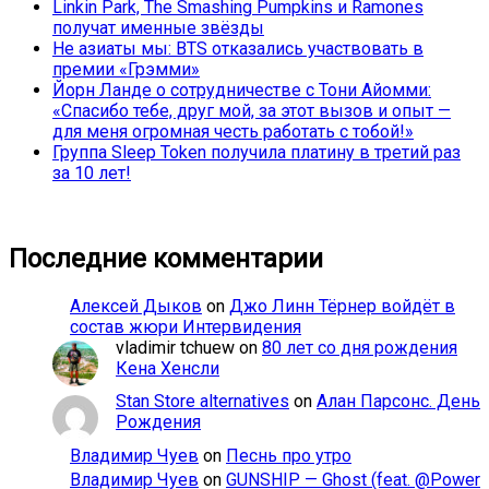
Linkin Park, The Smashing Pumpkins и Ramones
получат именные звёзды
Не азиаты мы: BTS отказались участвовать в
премии «Грэмми»
Йорн Ланде о сотрудничестве с Тони Айомми:
«Спасибо тебе, друг мой, за этот вызов и опыт —
для меня огромная честь работать с тобой!»
Группа Sleep Token получила платину в третий раз
за 10 лет!
Последние комментарии
Алексей Дыков
on
Джо Линн Тёрнер войдёт в
состав жюри Интервидения
vladimir tchuew
on
80 лет со дня рождения
Кена Хенсли
Stan Store alternatives
on
Алан Парсонс. День
Рождения
Владимир Чуев
on
Песнь про утро
Владимир Чуев
on
GUNSHIP — Ghost (feat. @Power