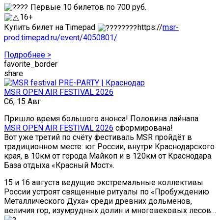
Первые 10 билетов по 700 руб.
16+
Купить билет на Timepad
https://
msr-
prod.timepad.ru/event/4050801/
Подробнее >
favorite_border
share
MSR OPEN AIR FESTIVAL 2026
Сб, 15 Авг
Пришло время большого анонса! Половина лайнапа
MSR OPEN AIR FESTIVAL 2026
сформирована!
Вот уже третий по счёту фестиваль MSR пройдёт в
традиционном месте: юг России, внутри Краснодарского
края, в 10км от города Майкоп и в 120км от Краснодара.
База отдыха «Красный Мост».
15 и 16 августа ведущие экстремальные коллективы
России устроят священные ритуалы по «Пробуждению
Металлического Духа» среди древних дольменов,
величия гор, изумрудных долин и многовековых лесов…