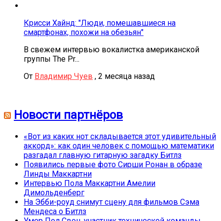
Крисси Хайнд: "Люди, помешавшиеся на
смартфонах, похожи на обезьян"
В свежем интервью вокалистка американской
группы The Pr...
От
Владимир Чуев
,
2 месяца назад
Новости партнёров
«Вот из каких нот складывается этот удивительный
аккорд»: как один человек с помощью математики
разгадал главную гитарную загадку Битлз
Появились первые фото Сирши Ронан в образе
Линды Маккартни
Интервью Пола Маккартни Амелии
Димольденберг
На Эбби-роуд снимут сцену для фильмов Сэма
Мендеса о Битлз
Умер Пол Свон, участник технической команды