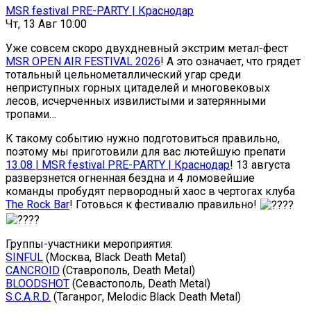
MSR festival PRE-PARTY | Краснодар
Чт, 13 Авг 10:00
Уже совсем скоро двухдневный экстрим метал-фест
MSR OPEN AIR FESTIVAL 2026
! А это означает, что грядет
тотальный цельнометаллический угар среди
неприступных горных цитаделей и многовековых
лесов, исчерченных извилистыми и затерянными
тропами…
К такому событию нужно подготовиться правильно,
поэтому мы приготовили для вас лютейшую препати
13.08 | MSR festival PRE-PARTY | Краснодар
! 13 августа
разверзнется огненная бездна и 4 ломовейшие
команды пробудят первородный хаос в чертогах клуба
The Rock Bar
! Готовься к фестивалю правильно!
Группы-участники мероприятия:
SINFUL
(Москва, Black Death Metal)
CANCROID
(Ставрополь, Death Metal)
BLOODSHOT
(Севастополь, Death Metal)
S.C.A.R.D.
(Таганрог, Melodic Black Death Metal)