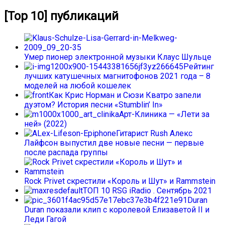
[Top 10] публикаций
Умер пионер электронной музыки Клаус Шульце
Рейтинг
лучших катушечных магнитофонов 2021 года – 8
моделей на любой кошелек
Как Крис Норман и Сюзи Кватро запели
дуэтом? История песни «Stumblin’ In»
Арт-Клиника — «Лети за
ней» (2022)
Гитарист Rush Алекс
Лайфсон выпустил две новые песни — первые
после распада группы
Rock Privet скрестили «Король и Шут» и Rammstein
ТОП 10 RSG iRadio . Сентябрь 2021
Duran
Duran показали клип с королевой Елизаветой II и
Леди Гагой