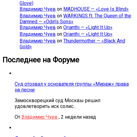
Glove)
Владимир Чуев
on
MÄDHOUSE — «Love Is Blind»
Владимир Чуев
on
WARKINGS ft. The Queen of the
Damned — «Odin’s Sons»
Владимир Чуев
on
Orianthi — «Light It Up»
Владимир Чуев
on
Orianthi — «Light It Up»
Владимир Чуев
on
Thundermother — «Black And
Gold»
Последнее на Форуме
Суд отозвал у основателя группы «Мираж» права
на песни
Замоскворецкий суд Москвы решил
удовлетворить иск солис...
От
Владимир Чуев
,
2 недели назад