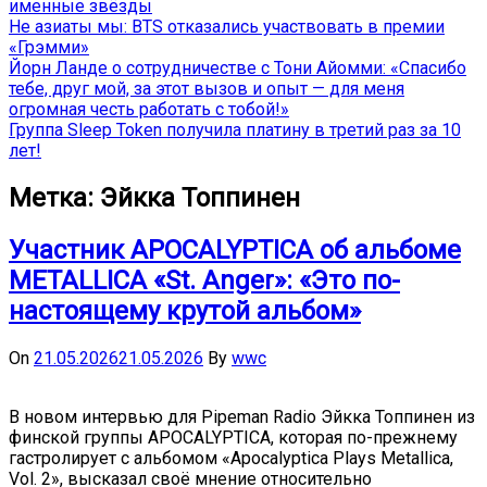
именные звёзды
Не азиаты мы: BTS отказались участвовать в премии
«Грэмми»
Йорн Ланде о сотрудничестве с Тони Айомми: «Спасибо
тебе, друг мой, за этот вызов и опыт — для меня
огромная честь работать с тобой!»
Группа Sleep Token получила платину в третий раз за 10
лет!
Метка:
Эйкка Топпинен
Участник APOCALYPTICA об альбоме
METALLICA «St. Anger»: «Это по-
настоящему крутой альбом»
On
21.05.2026
21.05.2026
By
wwc
В новом интервью для Pipeman Radio Эйкка Топпинен из
финской группы APOCALYPTICA, которая по-прежнему
гастролирует с альбомом «Apocalyptica Plays Metallica,
Vol. 2», высказал своё мнение относительно