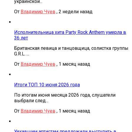
украинской...
От
Владимир Чуев
,
2 недели назад
Исполнительница хита Party Rock Anthem умерла в
36 лет
Британская певица и танцовщица, солистка группы
G.R.L. ...
От
Владимир Чуев
,
1 месяц назад
Итоги ТОП 10 июня 2026 года
По итогам июня месяца 2026 года, слушатели
выбрали след...
От
Владимир Чуев
,
1 месяц назад
Уехавшим артистам предложили выступить в