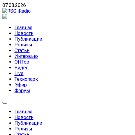
Skip
07.08.2026
to
content
RSG iRadio
RSG iRadio — Музыка различных музыкальных
направлений без возрастных ограничений
Главная
Новости
Публикации
Релизы
Статьи
Интервью
OffTop
Видео
Live
Технопарк
Эфир
Форум
Главная
Новости
Публикации
Релизы
Статьи