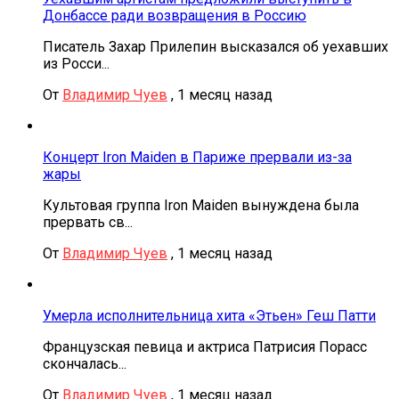
Донбассе ради возвращения в Россию
Писатель Захар Прилепин высказался об уехавших
из Росси...
От
Владимир Чуев
,
1 месяц назад
Концерт Iron Maiden в Париже прервали из-за
жары
Культовая группа Iron Maiden вынуждена была
прервать св...
От
Владимир Чуев
,
1 месяц назад
Умерла исполнительница хита «Этьен» Геш Патти
Французская певица и актриса Патрисия Порасс
скончалась...
От
Владимир Чуев
,
1 месяц назад