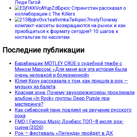
Леди Гагой
Брюс Спрингстин рассказал о
коллаборации с The Killers
Почему
компакт-кассеты возвращаются на рынок и как
приобщиться к формату сегодня? 10 шагов к
ностальгии по кассетам
Последние публикации
Барабанщик MÖTLEY CRÜE о судебной тяжбе с
Миком Марсом: «Для меня вся эта история была
очень неловкой и болезненной»
Юлия Кроу рассказала о том, как пришла в рок —
музыку из балета
Красная зона: Почему звукорежиссеры проклинали
альбом «In Rock» группы Deep Purple при
мастеринге?
Как сибирский панк повлиял на звучание русского
рока
FMD | Famous Music Донбасс ТОП–8 июля: рок-
сцена (2026)
Рок — фестиваль «Легенда» пройдёт в ДК