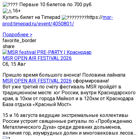
Первые 10 билетов по 700 руб.
16+
Купить билет на Timepad
https://
msr-
prod.timepad.ru/event/4050801/
Подробнее >
favorite_border
share
MSR OPEN AIR FESTIVAL 2026
Сб, 15 Авг
Пришло время большого анонса! Половина лайнапа
MSR OPEN AIR FESTIVAL 2026
сформирована!
Вот уже третий по счёту фестиваль MSR пройдёт в
традиционном месте: юг России, внутри Краснодарского
края, в 10км от города Майкоп и в 120км от Краснодара.
База отдыха «Красный Мост».
15 и 16 августа ведущие экстремальные коллективы
России устроят священные ритуалы по «Пробуждению
Металлического Духа» среди древних дольменов,
величия гор, изумрудных долин и многовековых лесов…