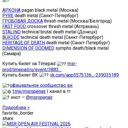
АРКОНА
pagan black metal (Москва)
PYRE
death metal (Санкт-Петербург)
ГРОБОВАЯ ДОСКА
thrash metal (Москва/Белгород)
FAST FOOD
crossover thrash metal (Астрахань)
STALINO
technical brutal death metal (Донецк)
BUICIDE
technical death metal (Санкт-Петербург)
HERITAGE OF DEATH
death metal (Санкт-Петербург)
DIMENSION OF DOOMED
sympho death/black metal
(Самара)
Купить билет на Timepad
msr-
prod.timepad.ru/event/3883…
Купить билет ВК
vk.com/app5575136_-239035189
официальное сообщество вк
t.me/msropenair
| канал в тг
инст —
@msropenair
Подробнее >
favorite_border
share