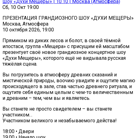
Шоу «Духи Мещеры» | 10.10 | Москва (Атмосфера)
Сб, 10 Окт 19:00
ПРЕЗЕНТАЦИЯ ГРАНДИОЗНОГО ШОУ «ДУХИ МЕЩЕРЫ»
Москва, Атмосфера
10 октября 2026, 19:00
Прямиком из диких лесов и болот, в своей тёмной
ипостаси, группа «Мещера» с присущим ей масштабом
презентует своё новое грандиозное концертное шоу
«Духи Мещеры», которого ещё не видывала русская
тяжёлая сцена.
Вы погрузитесь в атмосферу древних сказаний и
мистической природы, воочию увидите и ощутите магию
происходящего в зале, став частью древнего ритуала, и
ощутите себя единым целым с чем-то величественным
и древним – тем, чем вы и являетесь.
Вы станете не просто свидетелем – вы станете
участником…
Участником великого и незабываемого действа!
18:00 • Двери
19.00 • Начало шоу