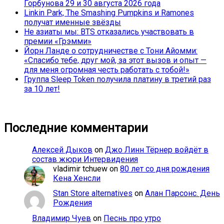
Горбунова 29 и 30 августа 2026 года
Linkin Park, The Smashing Pumpkins и Ramones
получат именные звёзды
Не азиаты мы: BTS отказались участвовать в
премии «Грэмми»
Йорн Ланде о сотрудничестве с Тони Айомми:
«Спасибо тебе, друг мой, за этот вызов и опыт —
для меня огромная честь работать с тобой!»
Группа Sleep Token получила платину в третий раз
за 10 лет!
Последние комментарии
Алексей Дыков
on
Джо Линн Тёрнер войдёт в
состав жюри Интервидения
vladimir tchuew
on
80 лет со дня рождения
Кена Хенсли
Stan Store alternatives
on
Алан Парсонс. День
Рождения
Владимир Чуев
on
Песнь про утро