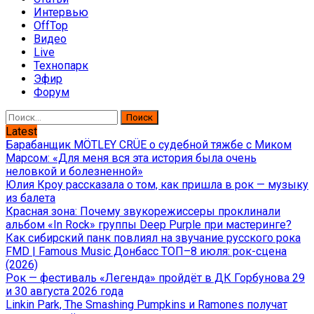
Интервью
OffTop
Видео
Live
Технопарк
Эфир
Форум
Найти:
Latest
Барабанщик MÖTLEY CRÜE о судебной тяжбе с Миком
Марсом: «Для меня вся эта история была очень
неловкой и болезненной»
Юлия Кроу рассказала о том, как пришла в рок — музыку
из балета
Красная зона: Почему звукорежиссеры проклинали
альбом «In Rock» группы Deep Purple при мастеринге?
Как сибирский панк повлиял на звучание русского рока
FMD | Famous Music Донбасс ТОП–8 июля: рок-сцена
(2026)
Рок — фестиваль «Легенда» пройдёт в ДК Горбунова 29
и 30 августа 2026 года
Linkin Park, The Smashing Pumpkins и Ramones получат