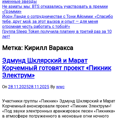
именные звёзды
Не азиаты мы: BTS отказались участвовать в премии
«Грэмми»
Йорн Ланде о сотрудничестве с Тони Айомми: «Спасибо
тебе, друг мой, за этот вызов и опыт — для меня
огромная честь работать с тобой!»
Группа Sleep Token получила платину в третий раз за 10
лет!
Метка:
Кирилл Варакса
Эдмунд Шклярский и Марат
Корчемный готовят проект «Пикник
Электрум»
On
28.11.2025
28.11.2025
By
wwc
Участники группы «Пикник» Эдмунд Шклярский и Марат
Корчемный анонсировали проект «Пикник Электрум»!
«Под звуки электронных аранжировок песен «Пикника»
в атмосфере погруженного в неоновые огни ночного