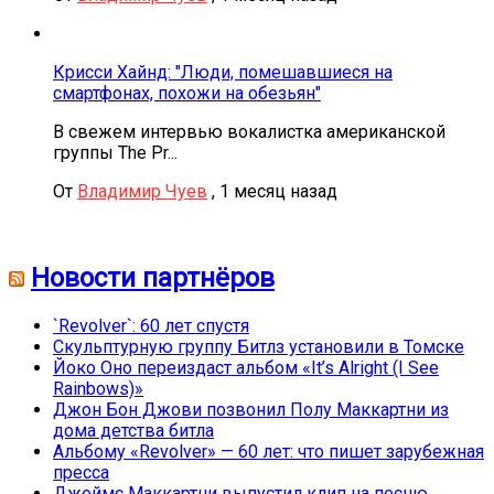
Крисси Хайнд: "Люди, помешавшиеся на
смартфонах, похожи на обезьян"
В свежем интервью вокалистка американской
группы The Pr...
От
Владимир Чуев
,
1 месяц назад
Новости партнёров
`Revolver`: 60 лет спустя
Скульптурную группу Битлз установили в Томске
Йоко Оно переиздаст альбом «It’s Alright (I See
Rainbows)»
Джон Бон Джови позвонил Полу Маккартни из
дома детства битла
Альбому «Revolver» — 60 лет: что пишет зарубежная
пресса
Джеймс Маккартни выпустил клип на песню