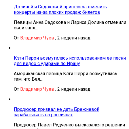
Долиной и Седоковой пришлось отменить
концерты из-за плохих продаж билетов
Певицы Анна Седокова и Лариса Долина отменили
свои запл...
От
Владимир Чуев
,
2 недели назад
Кэти Перри возмутилась использованием ее песни
для видео с ударами по Ирану
Американская певица Кэти Перри возмутилась
тем, что Бел...
От
Владимир Чуев
,
2 недели назад
Продюсер призвал не дать Брежневой
зарабатывать на россиянах
Продюсер Павел Рудченко высказался о решении