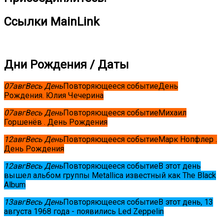
Ссылки MainLink
Дни Рождения / Даты
07
авг
Весь День
Повторяющееся событие
День
Рождения. Юлия Чечерина
07
авг
Весь День
Повторяющееся событие
Михаил
Горшенёв . День Рождения
12
авг
Весь День
Повторяющееся событие
Марк Нопфлер .
День Рождения
12
авг
Весь День
Повторяющееся событие
В этот день
вышел альбом группы Metallica известный как The Black
Album
13
авг
Весь День
Повторяющееся событие
В этот день, 13
августа 1968 года - появились Led Zeppelin