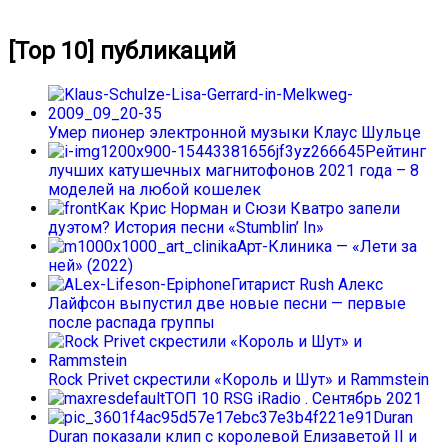
[Top 10] публикаций
Умер пионер электронной музыки Клаус Шульце
Рейтинг
лучших катушечных магнитофонов 2021 года – 8
моделей на любой кошелек
Как Крис Норман и Сюзи Кватро запели
дуэтом? История песни «Stumblin’ In»
Арт-Клиника — «Лети за
ней» (2022)
Гитарист Rush Алекс
Лайфсон выпустил две новые песни — первые
после распада группы
Rock Privet скрестили «Король и Шут» и Rammstein
ТОП 10 RSG iRadio . Сентябрь 2021
Duran
Duran показали клип с королевой Елизаветой II и