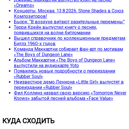
«Dreams»
Концерты. Москва. 13.8.2026. Stone Shades в Союз
Композиторов!
Бьорк: “В воздухе витают разительные перемены”
Терри Крейн выпустил книгу о песнях,
появившихся на волне битломании
Вышел справочник по коллекционным предметам
Битлз 1960-х годов
Команда Маккартни собирает фан-арт по мотивам
«The Boys of Dungeon Lane»
Альбом Маккартни «The Boys of Dungeon Lane»
выпустили на аудиокарте Yoto
Появились новые подробности о переиздании
«Rubber Soul»
Неизвестное демо Леннона «Little Girl» выпустят в
переиздании «Rubber Soul»
Фил Коллинз назвал свою версию «Tomorrow Never
Knows» забытой песней альбома «Face Value»
КУДА СХОДИТЬ