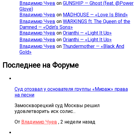
Владимир Чуев
on
GUNSHIP — Ghost (feat. @Power
Glove)
Владимир Чуев
on
MÄDHOUSE — «Love Is Blind»
Владимир Чуев
on
WARKINGS ft. The Queen of the
Damned — «Odin’s Sons»
Владимир Чуев
on
Orianthi — «Light It Up»
Владимир Чуев
on
Orianthi — «Light It Up»
Владимир Чуев
on
Thundermother — «Black And
Gold»
Последнее на Форуме
Суд отозвал у основателя группы «Мираж» права
на песни
Замоскворецкий суд Москвы решил
удовлетворить иск солис...
От
Владимир Чуев
,
2 недели назад