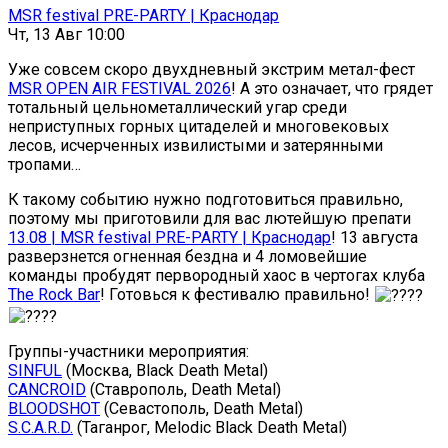
MSR festival PRE-PARTY | Краснодар
Чт, 13 Авг 10:00
Уже совсем скоро двухдневный экстрим метал-фест
MSR OPEN AIR FESTIVAL 2026
! А это означает, что грядет
тотальный цельнометаллический угар среди
неприступных горных цитаделей и многовековых
лесов, исчерченных извилистыми и затерянными
тропами…
К такому событию нужно подготовиться правильно,
поэтому мы приготовили для вас лютейшую препати
13.08 | MSR festival PRE-PARTY | Краснодар
! 13 августа
разверзнется огненная бездна и 4 ломовейшие
команды пробудят первородный хаос в чертогах клуба
The Rock Bar
! Готовься к фестивалю правильно!
Группы-участники мероприятия:
SINFUL
(Москва, Black Death Metal)
CANCROID
(Ставрополь, Death Metal)
BLOODSHOT
(Севастополь, Death Metal)
S.C.A.R.D.
(Таганрог, Melodic Black Death Metal)