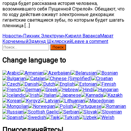
города будет рассказана история человека,
возомнившего себя Пущенной Стрелой». Обещают, что
по ходу действия оживут электронные декорации:
гигантские светящиеся зубы, по которым будет шагать
пленница […]
Новости
«Пикник Электрум»
Кирилл Варакса
Марат
Корчемный
Эдмунд Шклярский
Leave a comment
Найти:
Change language to
Присоединяйтесь!