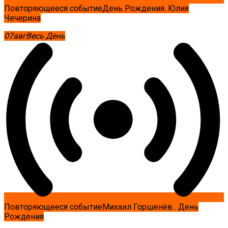
Повторяющееся событие
День Рождения. Юлия
Чечерина
07
авг
Весь День
Повторяющееся событие
Михаил Горшенёв . День
Рождения