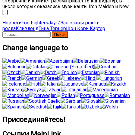
Отборочный комитет рассматривал 16 кандидатур, в
числе которых оказались музыканты Iron Maiden и New
[…]
Новости
Foo Fighters
Jay-Z
Зал славы рок-н-
ролла
Кливленд
Тина Тернер
Шон Кори Картер
Найти:
Change language to
Присоединяйтесь!
Ссылки MainLink