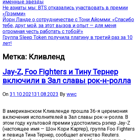
именные звёзды
Не азиаты мы: BTS отказались участвовать в премии
«Грэмми»
Йорн Ланде о сотрудничестве с Тони Айомми: «Спасибо
тебе, друг мой, за этот вызов и опыт — для меня
огромная честь работать с тобой!»
Группа Sleep Token получила платину в третий раз за 10
лет!
Метка:
Кливленд
Jay-Z, Foo Fighters и Тину Тернер
включили в Зал славы рок-н-ролла
On
31.10.2021
31.08.2023
By
wwc
В американском Кливленде прошла 36-я церемония
включения исполнителей в Зал славы рок-н-ролла. В
этом году культовой премии удостоились рэпер Jay-Z
(настоящее имя — Шон Кори Картер), группа Foo Fighters
и певица Тина Тернер, сообщает агенство Reuters.