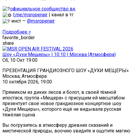
официальное сообщество вк
t.me/msropenair
| канал в тг
инст —
@msropenair
Подробнее >
favorite_border
share
Шоу «Духи Мещеры» | 10.10 | Москва (Атмосфера)
Сб, 10 Окт 19:00
ПРЕЗЕНТАЦИЯ ГРАНДИОЗНОГО ШОУ «ДУХИ МЕЩЕРЫ»
Москва, Атмосфера
10 октября 2026, 19:00
Прямиком из диких лесов и болот, в своей тёмной
ипостаси, группа «Мещера» с присущим ей масштабом
презентует своё новое грандиозное концертное шоу
«Духи Мещеры», которого ещё не видывала русская
тяжёлая сцена.
Вы погрузитесь в атмосферу древних сказаний и
мистической природы, воочию увидите и ощутите магию