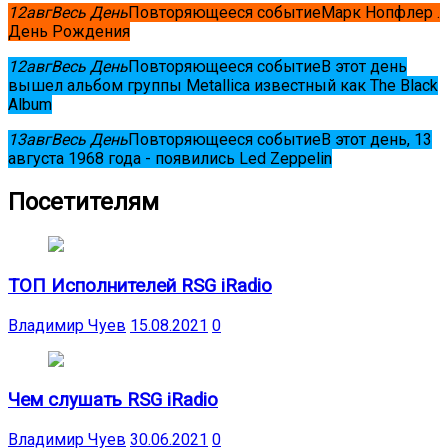
12
авг
Весь День
Повторяющееся событие
Марк Нопфлер .
День Рождения
12
авг
Весь День
Повторяющееся событие
В этот день
вышел альбом группы Metallica известный как The Black
Album
13
авг
Весь День
Повторяющееся событие
В этот день, 13
августа 1968 года - появились Led Zeppelin
Посетителям
ТОП Исполнителей RSG iRadio
Владимир Чуев
15.08.2021
0
Чем слушать RSG iRadio
Владимир Чуев
30.06.2021
0