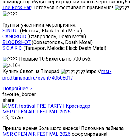
команды пробудят первородный хаос в чертогах клуба
The Rock Bar
! Готовься к фестивалю правильно!
Группы-участники мероприятия:
SINFUL
(Москва, Black Death Metal)
CANCROID
(Ставрополь, Death Metal)
BLOODSHOT
(Севастополь, Death Metal)
S.C.A.R.D.
(Таганрог, Melodic Black Death Metal)
Первые 10 билетов по 700 руб.
16+
Купить билет на Timepad
https://
msr-
prod.timepad.ru/event/4050801/
Подробнее >
favorite_border
share
MSR OPEN AIR FESTIVAL 2026
Сб, 15 Авг
Пришло время большого анонса! Половина лайнапа
MSR OPEN AIR FESTIVAL 2026
сформирована!