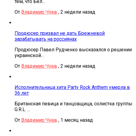
тем, что Бел...
От
Владимир Чуев
,
2 недели назад
Продюсер призвал не дать Брежневой
зарабатывать на россиянах
Продюсер Павел Рудченко высказался о решении
украинской...
От
Владимир Чуев
,
2 недели назад
Исполнительница хита Party Rock Anthem умерла в
36 лет
Британская певица и танцовщица, солистка группы
G.R.L. ...
От
Владимир Чуев
,
1 месяц назад