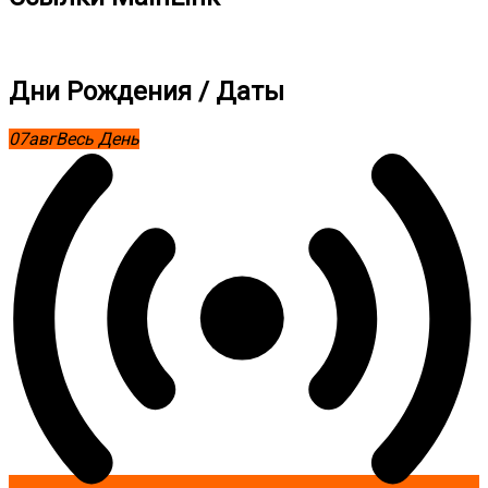
Дни Рождения / Даты
07
авг
Весь День