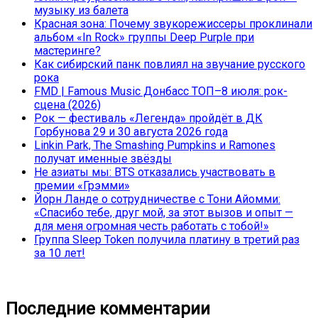
музыку из балета
Красная зона: Почему звукорежиссеры проклинали
альбом «In Rock» группы Deep Purple при
мастеринге?
Как сибирский панк повлиял на звучание русского
рока
FMD | Famous Music Донбасс ТОП–8 июля: рок-
сцена (2026)
Рок — фестиваль «Легенда» пройдёт в ДК
Горбунова 29 и 30 августа 2026 года
Linkin Park, The Smashing Pumpkins и Ramones
получат именные звёзды
Не азиаты мы: BTS отказались участвовать в
премии «Грэмми»
Йорн Ланде о сотрудничестве с Тони Айомми:
«Спасибо тебе, друг мой, за этот вызов и опыт —
для меня огромная честь работать с тобой!»
Группа Sleep Token получила платину в третий раз
за 10 лет!
Последние комментарии