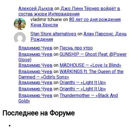
Алексей Дыков
on
Джо Линн Тёрнер войдёт в
состав жюри Интервидения
vladimir tchuew
on
80 лет со дня рождения
Кена Хенсли
Stan Store alternatives
on
Алан Парсонс. День
Рождения
Владимир Чуев
on
Песнь про утро
Владимир Чуев
on
GUNSHIP — Ghost (feat. @Power
Glove)
Владимир Чуев
on
MÄDHOUSE — «Love Is Blind»
Владимир Чуев
on
WARKINGS ft. The Queen of the
Damned — «Odin’s Sons»
Владимир Чуев
on
Orianthi — «Light It Up»
Владимир Чуев
on
Orianthi — «Light It Up»
Владимир Чуев
on
Thundermother — «Black And
Gold»
Последнее на Форуме