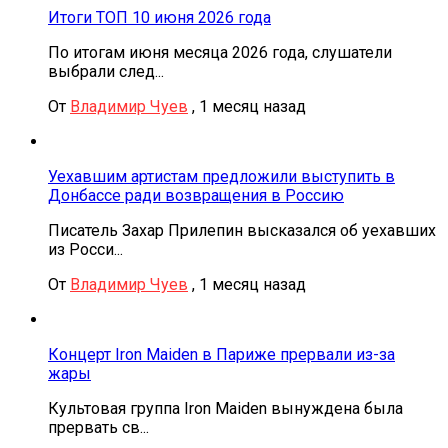
Итоги ТОП 10 июня 2026 года
По итогам июня месяца 2026 года, слушатели
выбрали след...
От
Владимир Чуев
,
1 месяц назад
Уехавшим артистам предложили выступить в
Донбассе ради возвращения в Россию
Писатель Захар Прилепин высказался об уехавших
из Росси...
От
Владимир Чуев
,
1 месяц назад
Концерт Iron Maiden в Париже прервали из-за
жары
Культовая группа Iron Maiden вынуждена была
прервать св...