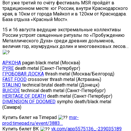
Вот уже третий по счёту фестиваль MSR пройдёт в
традиционном месте: юг России, внутри Краснодарского
края, в 10км от города Майкоп и в 120км от Краснодара.
База отдыха «Красный Мост».
15 и 16 августа ведущие экстремальные коллективы
России устроят священные ритуалы по «Пробуждению
Металлического Духа» среди древних дольменов,
величия гор, изумрудных долин и многовековых лесов…
АРКОНА
pagan black metal (Москва)
PYRE
death metal (Санкт-Петербург)
ГРОБОВАЯ ДОСКА
thrash metal (Москва/Белгород)
FAST FOOD
crossover thrash metal (Астрахань)
STALINO
technical brutal death metal (Донецк)
BUICIDE
technical death metal (Санкт-Петербург)
HERITAGE OF DEATH
death metal (Санкт-Петербург)
DIMENSION OF DOOMED
sympho death/black metal
(Самара)
Купить билет на Timepad
msr-
prod.timepad.ru/event/3883…
Купить билет ВК
vk.com/app5575136_-239035189