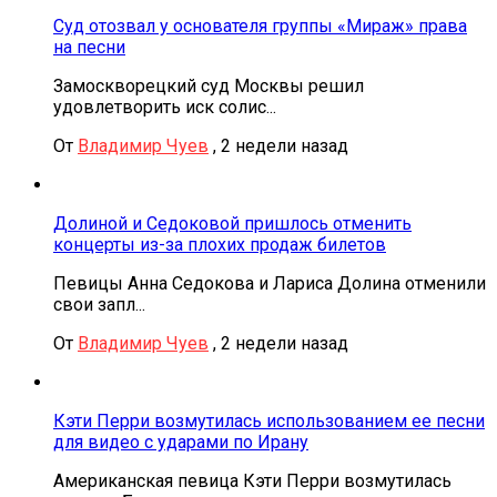
Суд отозвал у основателя группы «Мираж» права
на песни
Замоскворецкий суд Москвы решил
удовлетворить иск солис...
От
Владимир Чуев
,
2 недели назад
Долиной и Седоковой пришлось отменить
концерты из-за плохих продаж билетов
Певицы Анна Седокова и Лариса Долина отменили
свои запл...
От
Владимир Чуев
,
2 недели назад
Кэти Перри возмутилась использованием ее песни
для видео с ударами по Ирану
Американская певица Кэти Перри возмутилась