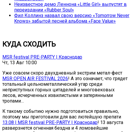
Неизвестное демо Леннона «Little Girl» выпустят в
переиздании «Rubber Soul»
Фил Коллинз назвал свою версию «Tomorrow Never
Knows» забытой песней альбома «Face Value»
КУДА СХОДИТЬ
MSR festival PRE-PARTY | Краснодар
Чт, 13 Авг 10:00
Уже совсем скоро двухдневный экстрим метал-фест
MSR OPEN AIR FESTIVAL 2026
! А это означает, что грядет
тотальный цельнометаллический угар среди
неприступных горных цитаделей и многовековых
лесов, исчерченных извилистыми и затерянными
тропами…
К такому событию нужно подготовиться правильно,
поэтому мы приготовили для вас лютейшую препати
13.08 | MSR festival PRE-PARTY | Краснодар
! 13 августа
разверзнется огненная бездна и 4 ломовейшие