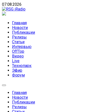
Skip
07.08.2026
to
content
RSG iRadio
RSG iRadio — Музыка различных музыкальных
направлений без возрастных ограничений
Главная
Новости
Публикации
Релизы
Статьи
Интервью
OffTop
Видео
Live
Технопарк
Эфир
Форум
Главная
Новости
Публикации
Релизы
Статьи