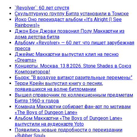
`Revolver`: 60 лет спустя
Скульптурную группу Битлз установили в Томске
Йоко Оно переиздаст альбом «It’s Alright (I See
Rainbows)»
Джон Бон Джови позвонил Полу Маккартни из
дома детства битла
Альбому «Revolver» — 60 лет: что пишет зарубежная
пресса
Джеймс Маккартни выпустил клип на песню
«Dreams»
Концерты. Москва. 13.8.2026. Stone Shades в Союз
Композиторов!
Бьорк: “В воздухе витают разительные перемены”
Терри Крейн выпустил книгу о песнях,
появившихся на волне битломании
Вышел справочник по коллекционным предметам
Битлз 1960-х годов
Команда Маккартни собирает фан-арт по мотивам
«The Boys of Dungeon Lane»
Альбом Маккартни «The Boys of Dungeon Lane»
выпустили на аудиокарте Yoto
Появились новые подробности о переиздании
«Rubber Soul»