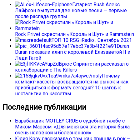
Гитарист Rush Алекс
Лайфсон выпустил две новые песни — первые
после распада группы
Rock Privet скрестили «Король и Шут» и Rammstein
ТОП 10 RSG iRadio . Сентябрь 2021
Duran
Duran показали клип с королевой Елизаветой II и
Леди Гагой
Брюс Спрингстин рассказал о
коллаборации с The Killers
Почему
компакт-кассеты возвращаются на рынок и как
приобщиться к формату сегодня? 10 шагов к
ностальгии по кассетам
Последние публикации
Барабанщик MÖTLEY CRÜE о судебной тяжбе с
Миком Марсом: «Для меня вся эта история была
очень неловкой и болезненной»
Юлия Кроу рассказала о том, как пришла в рок —