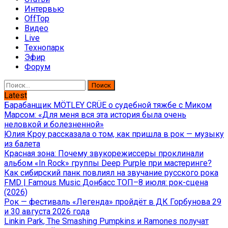
Интервью
OffTop
Видео
Live
Технопарк
Эфир
Форум
Найти:
Latest
Барабанщик MÖTLEY CRÜE о судебной тяжбе с Миком
Марсом: «Для меня вся эта история была очень
неловкой и болезненной»
Юлия Кроу рассказала о том, как пришла в рок — музыку
из балета
Красная зона: Почему звукорежиссеры проклинали
альбом «In Rock» группы Deep Purple при мастеринге?
Как сибирский панк повлиял на звучание русского рока
FMD | Famous Music Донбасс ТОП–8 июля: рок-сцена
(2026)
Рок — фестиваль «Легенда» пройдёт в ДК Горбунова 29
и 30 августа 2026 года
Linkin Park, The Smashing Pumpkins и Ramones получат