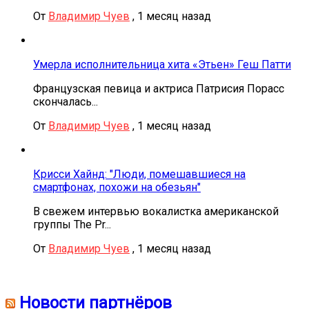
От
Владимир Чуев
,
1 месяц назад
Умерла исполнительница хита «Этьен» Геш Патти
Французская певица и актриса Патрисия Порасс
скончалась...
От
Владимир Чуев
,
1 месяц назад
Крисси Хайнд: "Люди, помешавшиеся на
смартфонах, похожи на обезьян"
В свежем интервью вокалистка американской
группы The Pr...
От
Владимир Чуев
,
1 месяц назад
Новости партнёров