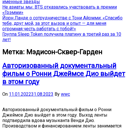
именные звёзды
Не азиаты мы: BTS отказались участвовать в премии
«Грэмми»
Йорн Ланде о сотрудничестве с Тони Айомми: «Спасибо
тебе, друг мой, за этот вызов и опыт — для меня
огромная честь работать с тобой!»
Группа Sleep Token получила платину в третий раз за 10
лет!
Метка:
Мэдисон-Сквер-Гарден
Авторизованный документальный
фильм о Ронни Джеймсе Дио выйдет
в этом году
On
11.01.2022
31.08.2023
By
wwc
Авторизованный документальный фильм о Ронни
Джеймсе Дио выйдет в этом году. Выход ленты
подтвердила вдова музыканта Венди Дио.
Производством и финансированием ленты занимается