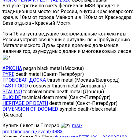
Вот уже третий по счёту фестиваль MSR пройдёт в
традиционном месте: юг России, внутри Краснодарского
края, в 10км от города Майкоп и в 120км от Краснодара.
База отдыха «Красный Мост».
15 и 16 августа ведущие экстремальные коллективы
России устроят священные ритуалы по «Пробуждению
Металлического Духа» среди древних дольменов,
величия гор, изумрудных долин и многовековых лесов…
АРКОНА
pagan black metal (Москва)
PYRE
death metal (Санкт-Петербург)
ГРОБОВАЯ ДОСКА
thrash metal (Москва/Белгород)
FAST FOOD
crossover thrash metal (Астрахань)
STALINO
technical brutal death metal (Донецк)
BUICIDE
technical death metal (Санкт-Петербург)
HERITAGE OF DEATH
death metal (Санкт-Петербург)
DIMENSION OF DOOMED
sympho death/black metal
(Самара)
Купить билет на Timepad
msr-
prod.timepad.ru/event/3883…