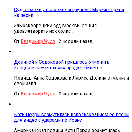
Суд отозвал у основателя группы «Мираж» права
на песни
Замоскворецкий суд Москвы решил
удовлетворить иск солис...
От
Владимир Чуев
,
2 недели назад
Долиной и Седоковой пришлось отменить
концерты из-за плохих продаж билетов
Певицы Анна Седокова и Лариса Долина отменили
свои запл...
От
Владимир Чуев
,
2 недели назад
Кэти Перри возмутилась использованием ее песни
для видео с ударами по Ирану
Американская певица Кэти Перри возмутилась