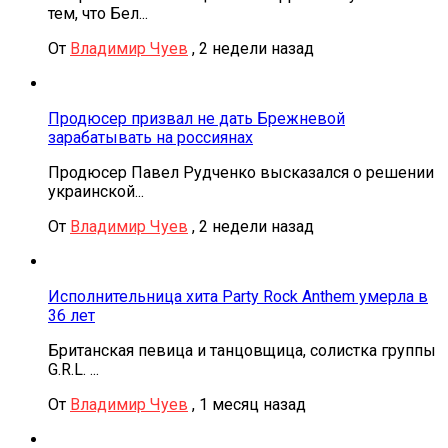
тем, что Бел...
От
Владимир Чуев
,
2 недели назад
Продюсер призвал не дать Брежневой
зарабатывать на россиянах
Продюсер Павел Рудченко высказался о решении
украинской...
От
Владимир Чуев
,
2 недели назад
Исполнительница хита Party Rock Anthem умерла в
36 лет
Британская певица и танцовщица, солистка группы
G.R.L. ...
От
Владимир Чуев
,
1 месяц назад