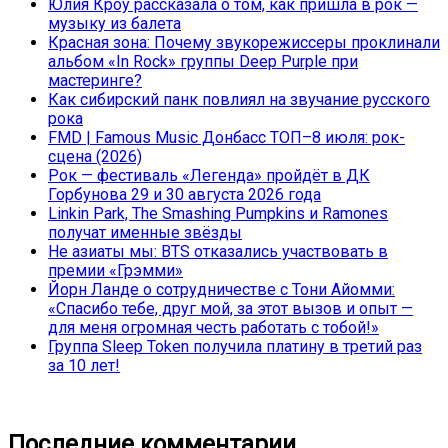
Юлия Кроу рассказала о том, как пришла в рок —
музыку из балета
Красная зона: Почему звукорежиссеры проклинали
альбом «In Rock» группы Deep Purple при
мастеринге?
Как сибирский панк повлиял на звучание русского
рока
FMD | Famous Music Донбасс ТОП–8 июля: рок-
сцена (2026)
Рок — фестиваль «Легенда» пройдёт в ДК
Горбунова 29 и 30 августа 2026 года
Linkin Park, The Smashing Pumpkins и Ramones
получат именные звёзды
Не азиаты мы: BTS отказались участвовать в
премии «Грэмми»
Йорн Ланде о сотрудничестве с Тони Айомми:
«Спасибо тебе, друг мой, за этот вызов и опыт —
для меня огромная честь работать с тобой!»
Группа Sleep Token получила платину в третий раз
за 10 лет!
Последние комментарии