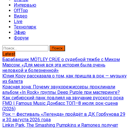
Интервью
OffTop
Видео
Live
Технопарк
Эфир
Форум
Найти:
Latest
Барабанщик MÖTLEY CRÜE о судебной тяжбе с Миком
Марсом: «Для меня вся эта история была очень
неловкой и болезненной»
Юлия Кроу рассказала о том, как пришла в рок — музыку
из балета
Красная зона: Почему звукорежиссеры проклинали
альбом «In Rock» группы Deep Purple при мастеринге?
Как сибирский панк повлиял на звучание русского рока
FMD | Famous Music Донбасс ТОП–8 июля: рок-сцена
(2026)
Рок — фестиваль «Легенда» пройдёт в ДК Горбунова 29
и 30 августа 2026 года
Linkin Park, The Smashing Pumpkins и Ramones получат