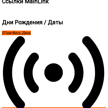
Ссылки MainLink
Дни Рождения / Даты
07
авг
Весь День