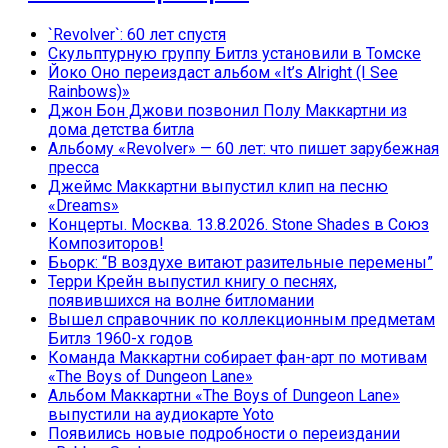
`Revolver`: 60 лет спустя
Скульптурную группу Битлз установили в Томске
Йоко Оно переиздаст альбом «It’s Alright (I See
Rainbows)»
Джон Бон Джови позвонил Полу Маккартни из
дома детства битла
Альбому «Revolver» — 60 лет: что пишет зарубежная
пресса
Джеймс Маккартни выпустил клип на песню
«Dreams»
Концерты. Москва. 13.8.2026. Stone Shades в Союз
Композиторов!
Бьорк: “В воздухе витают разительные перемены”
Терри Крейн выпустил книгу о песнях,
появившихся на волне битломании
Вышел справочник по коллекционным предметам
Битлз 1960-х годов
Команда Маккартни собирает фан-арт по мотивам
«The Boys of Dungeon Lane»
Альбом Маккартни «The Boys of Dungeon Lane»
выпустили на аудиокарте Yoto
Появились новые подробности о переиздании