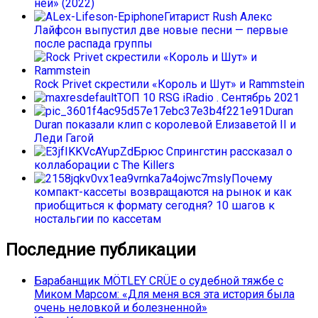
ней» (2022)
Гитарист Rush Алекс
Лайфсон выпустил две новые песни — первые
после распада группы
Rock Privet скрестили «Король и Шут» и Rammstein
ТОП 10 RSG iRadio . Сентябрь 2021
Duran
Duran показали клип с королевой Елизаветой II и
Леди Гагой
Брюс Спрингстин рассказал о
коллаборации с The Killers
Почему
компакт-кассеты возвращаются на рынок и как
приобщиться к формату сегодня? 10 шагов к
ностальгии по кассетам
Последние публикации
Барабанщик MÖTLEY CRÜE о судебной тяжбе с
Миком Марсом: «Для меня вся эта история была
очень неловкой и болезненной»