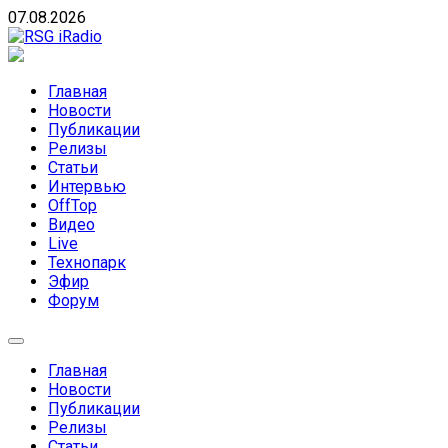
Skip
07.08.2026
to
content
RSG iRadio
RSG iRadio — Музыка различных музыкальных
направлений без возрастных ограничений
Главная
Новости
Публикации
Релизы
Статьи
Интервью
OffTop
Видео
Live
Технопарк
Эфир
Форум
Главная
Новости
Публикации
Релизы
Статьи