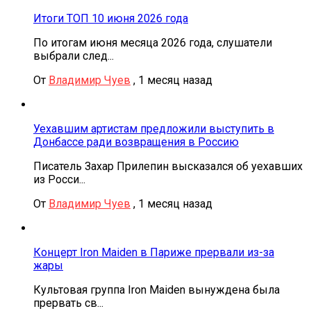
Итоги ТОП 10 июня 2026 года
По итогам июня месяца 2026 года, слушатели
выбрали след...
От
Владимир Чуев
,
1 месяц назад
Уехавшим артистам предложили выступить в
Донбассе ради возвращения в Россию
Писатель Захар Прилепин высказался об уехавших
из Росси...
От
Владимир Чуев
,
1 месяц назад
Концерт Iron Maiden в Париже прервали из-за
жары
Культовая группа Iron Maiden вынуждена была
прервать св...