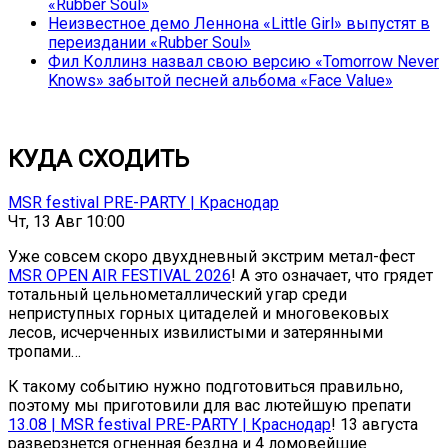
«Rubber Soul»
Неизвестное демо Леннона «Little Girl» выпустят в
переиздании «Rubber Soul»
Фил Коллинз назвал свою версию «Tomorrow Never
Knows» забытой песней альбома «Face Value»
КУДА СХОДИТЬ
MSR festival PRE-PARTY | Краснодар
Чт, 13 Авг 10:00
Уже совсем скоро двухдневный экстрим метал-фест
MSR OPEN AIR FESTIVAL 2026
! А это означает, что грядет
тотальный цельнометаллический угар среди
неприступных горных цитаделей и многовековых
лесов, исчерченных извилистыми и затерянными
тропами…
К такому событию нужно подготовиться правильно,
поэтому мы приготовили для вас лютейшую препати
13.08 | MSR festival PRE-PARTY | Краснодар
! 13 августа
разверзнется огненная бездна и 4 ломовейшие