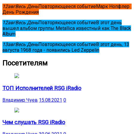
12
авг
Весь День
Повторяющееся событие
Марк Нопфлер .
День Рождения
12
авг
Весь День
Повторяющееся событие
В этот день
вышел альбом группы Metallica известный как The Black
Album
13
авг
Весь День
Повторяющееся событие
В этот день, 13
августа 1968 года - появились Led Zeppelin
Посетителям
ТОП Исполнителей RSG iRadio
Владимир Чуев
15.08.2021
0
Чем слушать RSG iRadio