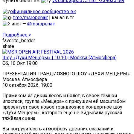
Купить билет ВК
vk.com/app5575136_-239035189
официальное сообщество вк
t.me/msropenair
| канал в тг
инст —
@msropenair
Подробнее >
favorite_border
share
Шоу «Духи Мещеры» | 10.10 | Москва (Атмосфера)
Сб, 10 Окт 19:00
ПРЕЗЕНТАЦИЯ ГРАНДИОЗНОГО ШОУ «ДУХИ МЕЩЕРЫ»
Москва, Атмосфера
10 октября 2026, 19:00
Прямиком из диких лесов и болот, в своей тёмной
ипостаси, группа «Мещера» с присущим ей масштабом
презентует своё новое грандиозное концертное шоу
«Духи Мещеры», которого ещё не видывала русская
тяжёлая сцена.
Вы погрузитесь в атмосферу древних сказаний и