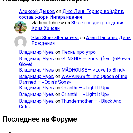
Алексей Дыков
on
Джо Линн Тёрнер войдёт в
состав жюри Интервидения
vladimir tchuew
on
80 лет со дня рождения
Кена Хенсли
Stan Store alternatives
on
Алан Парсонс. День
Рождения
Владимир Чуев
on
Песнь про утро
Владимир Чуев
on
GUNSHIP — Ghost (feat. @Power
Glove)
Владимир Чуев
on
MÄDHOUSE — «Love Is Blind»
Владимир Чуев
on
WARKINGS ft. The Queen of the
Damned — «Odin’s Sons»
Владимир Чуев
on
Orianthi — «Light It Up»
Владимир Чуев
on
Orianthi — «Light It Up»
Владимир Чуев
on
Thundermother — «Black And
Gold»
Последнее на Форуме