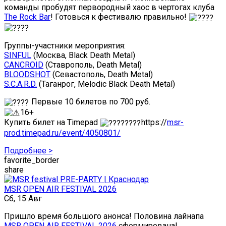
команды пробудят первородный хаос в чертогах клуба
The Rock Bar
! Готовься к фестивалю правильно!
Группы-участники мероприятия:
SINFUL
(Москва, Black Death Metal)
CANCROID
(Ставрополь, Death Metal)
BLOODSHOT
(Севастополь, Death Metal)
S.C.A.R.D.
(Таганрог, Melodic Black Death Metal)
Первые 10 билетов по 700 руб.
16+
Купить билет на Timepad
https://
msr-
prod.timepad.ru/event/4050801/
Подробнее >
favorite_border
share
MSR OPEN AIR FESTIVAL 2026
Сб, 15 Авг
Пришло время большого анонса! Половина лайнапа
MSR OPEN AIR FESTIVAL 2026
сформирована!