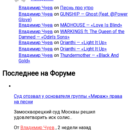
Владимир Чуев
on
Песнь про утро
Владимир Чуев
on
GUNSHIP — Ghost (feat. @Power
Glove)
Владимир Чуев
on
MÄDHOUSE — «Love Is Blind»
Владимир Чуев
on
WARKINGS ft. The Queen of the
Damned — «Odin’s Sons»
Владимир Чуев
on
Orianthi — «Light It Up»
Владимир Чуев
on
Orianthi — «Light It Up»
Владимир Чуев
on
Thundermother — «Black And
Gold»
Последнее на Форуме
Суд отозвал у основателя группы «Мираж» права
на песни
Замоскворецкий суд Москвы решил
удовлетворить иск солис...
От
Владимир Чуев
,
2 недели назад