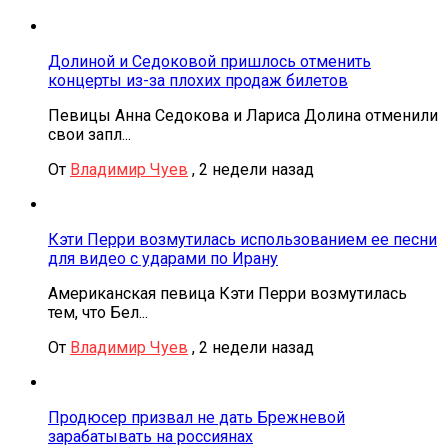
Долиной и Седоковой пришлось отменить
концерты из-за плохих продаж билетов
Певицы Анна Седокова и Лариса Долина отменили
свои запл...
От
Владимир Чуев
,
2 недели назад
Кэти Перри возмутилась использованием ее песни
для видео с ударами по Ирану
Американская певица Кэти Перри возмутилась
тем, что Бел...
От
Владимир Чуев
,
2 недели назад
Продюсер призвал не дать Брежневой
зарабатывать на россиянах