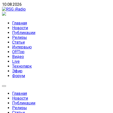
Skip
10.08.2026
to
content
RSG iRadio
RSG iRadio — Музыка различных музыкальных
направлений без возрастных ограничений
Главная
Новости
Публикации
Релизы
Статьи
Интервью
OffTop
Видео
Live
Технопарк
Эфир
Форум
Главная
Новости
Публикации
Релизы
Статьи