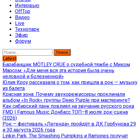
Интервью
OffTop
Видео
Live
Технопарк
Эфир
Форум
Найти:
Latest
Барабанщик MÖTLEY CRÜE о судебной тяжбе с Миком
Марсом: «Для меня вся эта история была очень
неловкой и болезненной»
Юлия Кроу рассказала о том, как пришла в рок — музыку
из балета
Красная зона: Почему звукорежиссеры проклинали
альбом «In Rock» группы Deep Purple при мастеринге?
Как сибирский панк повлиял на звучание русского рока
FMD | Famous Music Донбасс ТОП–8 июля: рок-сцена
(2026)
Рок — фестиваль «Легенда» пройдёт в ДК Горбунова 29
и 30 августа 2026 года
Linkin Park, The Smashing Pumpkins и Ramones получат