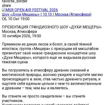
favorite_border
share
Шоу «Духи Мещеры» | 10.10 | Москва (Атмосфера)
Сб, 10 Окт 19:00
ПРЕЗЕНТАЦИЯ ГРАНДИОЗНОГО ШОУ «ДУХИ МЕЩЕРЫ»
Москва, Атмосфера
10 октября 2026, 19:00
Прямиком из диких лесов и болот, в своей тёмной
ипостаси, группа «Мещера» с присущим ей масштабом
презентует своё новое грандиозное концертное шоу
«Духи Мещеры», которого ещё не видывала русская
тяжёлая сцена.
Вы погрузитесь в атмосферу древних сказаний и
мистической природы, воочию увидите и ощутите магию
происходящего в зале, став частью древнего ритуала, и
ощутите себя единым целым с чем-то величественным
и древним – тем, чем вы и являетесь.
Вы станете не просто свидетелем – вы станете
участником…