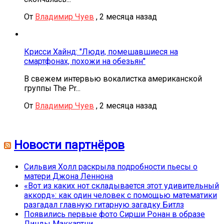
От
Владимир Чуев
,
2 месяца назад
Крисси Хайнд: "Люди, помешавшиеся на
смартфонах, похожи на обезьян"
В свежем интервью вокалистка американской
группы The Pr...
От
Владимир Чуев
,
2 месяца назад
Новости партнёров
Сильвия Холл раскрыла подробности пьесы о
матери Джона Леннона
«Вот из каких нот складывается этот удивительный
аккорд»: как один человек с помощью математики
разгадал главную гитарную загадку Битлз
Появились первые фото Сирши Ронан в образе
Линды Маккартни