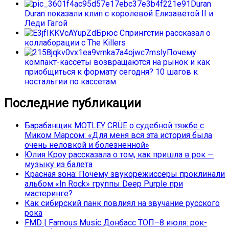
Duran
Duran показали клип с королевой Елизаветой II и
Леди Гагой
Брюс Спрингстин рассказал о
коллаборации с The Killers
Почему
компакт-кассеты возвращаются на рынок и как
приобщиться к формату сегодня? 10 шагов к
ностальгии по кассетам
Последние публикации
Барабанщик MÖTLEY CRÜE о судебной тяжбе с
Миком Марсом: «Для меня вся эта история была
очень неловкой и болезненной»
Юлия Кроу рассказала о том, как пришла в рок —
музыку из балета
Красная зона: Почему звукорежиссеры проклинали
альбом «In Rock» группы Deep Purple при
мастеринге?
Как сибирский панк повлиял на звучание русского
рока
FMD | Famous Music Донбасс ТОП–8 июля: рок-