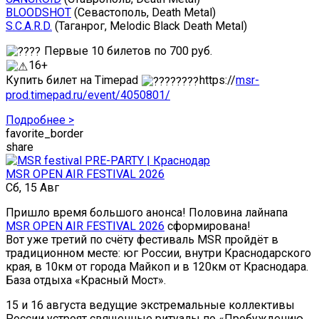
BLOODSHOT
(Севастополь, Death Metal)
S.C.A.R.D.
(Таганрог, Melodic Black Death Metal)
Первые 10 билетов по 700 руб.
16+
Купить билет на Timepad
https://
msr-
prod.timepad.ru/event/4050801/
Подробнее >
favorite_border
share
MSR OPEN AIR FESTIVAL 2026
Сб, 15 Авг
Пришло время большого анонса! Половина лайнапа
MSR OPEN AIR FESTIVAL 2026
сформирована!
Вот уже третий по счёту фестиваль MSR пройдёт в
традиционном месте: юг России, внутри Краснодарского
края, в 10км от города Майкоп и в 120км от Краснодара.
База отдыха «Красный Мост».
15 и 16 августа ведущие экстремальные коллективы
России устроят священные ритуалы по «Пробуждению