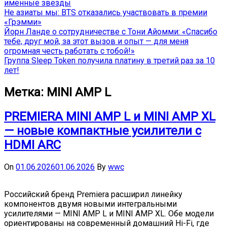
именные звёзды
Не азиаты мы: BTS отказались участвовать в премии
«Грэмми»
Йорн Ланде о сотрудничестве с Тони Айомми: «Спасибо
тебе, друг мой, за этот вызов и опыт — для меня
огромная честь работать с тобой!»
Группа Sleep Token получила платину в третий раз за 10
лет!
Метка:
MINI AMP L
PREMIERA MINI AMP L и MINI AMP XL
— новые компактные усилители с
HDMI ARC
On
01.06.2026
01.06.2026
By
wwc
Российский бренд Premiera расширил линейку
компонентов двумя новыми интегральными
усилителями — MINI AMP L и MINI AMP XL. Обе модели
ориентированы на современный домашний Hi-Fi, где