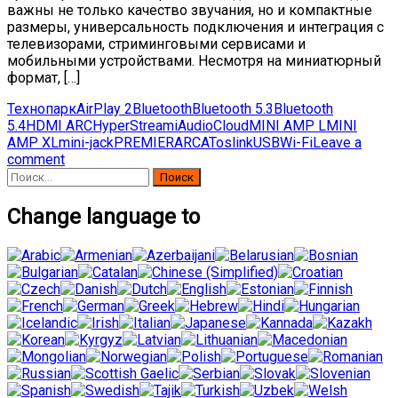
важны не только качество звучания, но и компактные
размеры, универсальность подключения и интеграция с
телевизорами, стриминговыми сервисами и
мобильными устройствами. Несмотря на миниатюрный
формат, […]
Технопарк
AirPlay 2
Bluetooth
Bluetooth 5.3
Bluetooth
5.4
HDMI ARC
HyperStream
iAudioCloud
MINI AMP L
MINI
AMP XL
mini-jack
PREMIERA
RCA
Toslink
USB
Wi-Fi
Leave a
comment
Найти:
Change language to