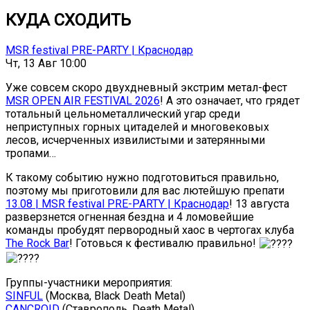
КУДА СХОДИТЬ
MSR festival PRE-PARTY | Краснодар
Чт, 13 Авг 10:00
Уже совсем скоро двухдневный экстрим метал-фест
MSR OPEN AIR FESTIVAL 2026
! А это означает, что грядет
тотальный цельнометаллический угар среди
неприступных горных цитаделей и многовековых
лесов, исчерченных извилистыми и затерянными
тропами…
К такому событию нужно подготовиться правильно,
поэтому мы приготовили для вас лютейшую препати
13.08 | MSR festival PRE-PARTY | Краснодар
! 13 августа
разверзнется огненная бездна и 4 ломовейшие
команды пробудят первородный хаос в чертогах клуба
The Rock Bar
! Готовься к фестивалю правильно!
Группы-участники мероприятия:
SINFUL
(Москва, Black Death Metal)
CANCROID
(Ставрополь, Death Metal)