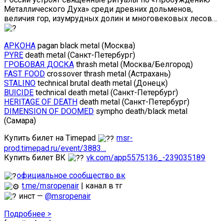
Металлического Духа» среди древних дольменов,
величия гор, изумрудных долин и многовековых лесов…
АРКОНА
pagan black metal (Москва)
PYRE
death metal (Санкт-Петербург)
ГРОБОВАЯ ДОСКА
thrash metal (Москва/Белгород)
FAST FOOD
crossover thrash metal (Астрахань)
STALINO
technical brutal death metal (Донецк)
BUICIDE
technical death metal (Санкт-Петербург)
HERITAGE OF DEATH
death metal (Санкт-Петербург)
DIMENSION OF DOOMED
sympho death/black metal
(Самара)
Купить билет на Timepad
msr-
prod.timepad.ru/event/3883…
Купить билет ВК
vk.com/app5575136_-239035189
официальное сообщество вк
t.me/msropenair
| канал в тг
инст —
@msropenair
Подробнее >