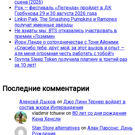
сцена (2026)
Рок — фестиваль «Легенда» пройдёт в ДК
Горбунова 29 и 30 августа 2026 года
Linkin Park, The Smashing Pumpkins и Ramones
получат именные звёзды
Не азиаты мы: BTS отказались участвовать в
премии «Грэмми»
Йорн Ланде о сотрудничестве с Тони Айомми:
«Спасибо тебе, друг мой, за этот вызов и опыт —
для меня огромная честь работать с тобой!»
Группа Sleep Token получила платину в третий раз
за 10 лет!
Последние комментарии
Алексей Дыков
on
Джо Линн Тёрнер войдёт в
состав жюри Интервидения
vladimir tchuew
on
80 лет со дня рождения
Кена Хенсли
Stan Store alternatives
on
Алан Парсонс. День
Рождения