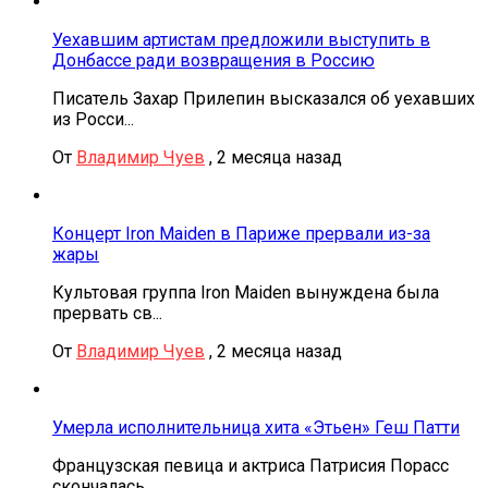
Уехавшим артистам предложили выступить в
Донбассе ради возвращения в Россию
Писатель Захар Прилепин высказался об уехавших
из Росси...
От
Владимир Чуев
,
2 месяца назад
Концерт Iron Maiden в Париже прервали из-за
жары
Культовая группа Iron Maiden вынуждена была
прервать св...
От
Владимир Чуев
,
2 месяца назад
Умерла исполнительница хита «Этьен» Геш Патти
Французская певица и актриса Патрисия Порасс
скончалась...