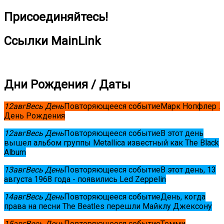
Присоединяйтесь!
Ссылки MainLink
Дни Рождения / Даты
12
авг
Весь День
Повторяющееся событие
Марк Нопфлер .
День Рождения
12
авг
Весь День
Повторяющееся событие
В этот день
вышел альбом группы Metallica известный как The Black
Album
13
авг
Весь День
Повторяющееся событие
В этот день, 13
августа 1968 года - появились Led Zeppelin
14
авг
Весь День
Повторяющееся событие
День, когда
права на песни The Beatles перешли Майклу Джексону
15
авг
Весь День
Повторяющееся событие
Томми