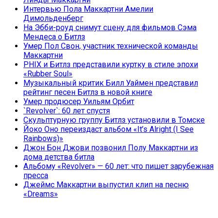
Интервью Пола Маккартни Амелии
Димольденберг
На Эбби-роуд снимут сцену для фильмов Сэма
Мендеса о Битлз
Умер Пол Свон, участник технической команды
Маккартни
PHIX и Битлз представили куртку в стиле эпохи
«Rubber Soul»
Музыкальный критик Билл Уаймен представил
рейтинг песен Битлз в новой книге
Умер продюсер Уильям Орбит
`Revolver`: 60 лет спустя
Скульптурную группу Битлз установили в Томске
Йоко Оно переиздаст альбом «It’s Alright (I See
Rainbows)»
Джон Бон Джови позвонил Полу Маккартни из
дома детства битла
Альбому «Revolver» — 60 лет: что пишет зарубежная
пресса
Джеймс Маккартни выпустил клип на песню
«Dreams»