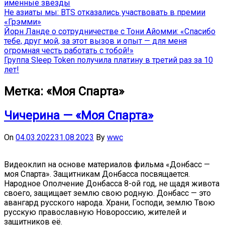
именные звёзды
Не азиаты мы: BTS отказались участвовать в премии
«Грэмми»
Йорн Ланде о сотрудничестве с Тони Айомми: «Спасибо
тебе, друг мой, за этот вызов и опыт — для меня
огромная честь работать с тобой!»
Группа Sleep Token получила платину в третий раз за 10
лет!
Метка:
«Моя Спарта»
Чичерина — «Моя Спарта»
On
04.03.2022
31.08.2023
By
wwc
Видеоклип на основе материалов фильма «Донбасс —
моя Спарта». Защитникам Донбасса посвящается.
Народное Ополчение Донбасса 8-ой год, не щадя живота
своего, защищает землю свою родную. Донбасс — это
авангард русского народа. Храни, Господи, землю Твою
русскую православную Новороссию, жителей и
защитников её.