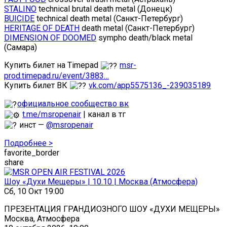
STALINO
technical brutal death metal (Донецк)
BUICIDE
technical death metal (Санкт-Петербург)
HERITAGE OF DEATH
death metal (Санкт-Петербург)
DIMENSION OF DOOMED
sympho death/black metal
(Самара)
Купить билет на Timepad
msr-
prod.timepad.ru/event/3883…
Купить билет ВК
vk.com/app5575136_-239035189
официальное сообщество вк
t.me/msropenair
| канал в тг
инст —
@msropenair
Подробнее >
favorite_border
share
Шоу «Духи Мещеры» | 10.10 | Москва (Атмосфера)
Сб, 10 Окт 19:00
ПРЕЗЕНТАЦИЯ ГРАНДИОЗНОГО ШОУ «ДУХИ МЕЩЕРЫ»
Москва, Атмосфера