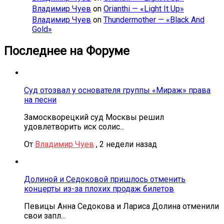
Владимир Чуев
on
Orianthi — «Light It Up»
Владимир Чуев
on
Thundermother — «Black And
Gold»
Последнее на Форуме
Суд отозвал у основателя группы «Мираж» права
на песни
Замоскворецкий суд Москвы решил
удовлетворить иск солис...
От
Владимир Чуев
,
2 недели назад
Долиной и Седоковой пришлось отменить
концерты из-за плохих продаж билетов
Певицы Анна Седокова и Лариса Долина отменили
свои запл...