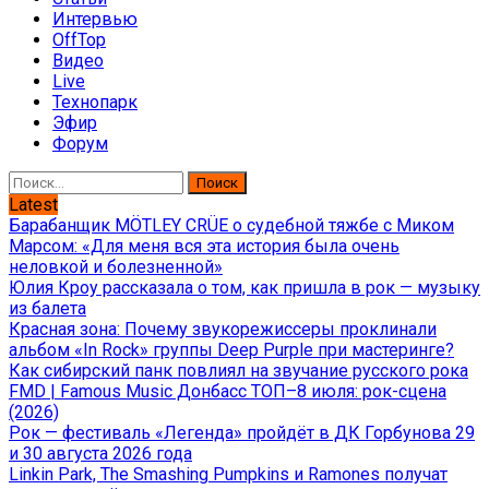
Интервью
OffTop
Видео
Live
Технопарк
Эфир
Форум
Найти:
Latest
Барабанщик MÖTLEY CRÜE о судебной тяжбе с Миком
Марсом: «Для меня вся эта история была очень
неловкой и болезненной»
Юлия Кроу рассказала о том, как пришла в рок — музыку
из балета
Красная зона: Почему звукорежиссеры проклинали
альбом «In Rock» группы Deep Purple при мастеринге?
Как сибирский панк повлиял на звучание русского рока
FMD | Famous Music Донбасс ТОП–8 июля: рок-сцена
(2026)
Рок — фестиваль «Легенда» пройдёт в ДК Горбунова 29
и 30 августа 2026 года
Linkin Park, The Smashing Pumpkins и Ramones получат