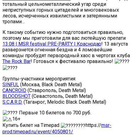
тотальный цельнометаллический угар среди
неприступных горных цитаделей и многовековых
лесов, исчерченных извилистыми и затерянными
тропами…
К такому событию нужно подготовиться правильно,
поэтому мы приготовили для вас лютейшую препати
13.08 | MSR festival PRE-PARTY | Краснодар
! 13 августа
разверзнется огненная бездна и 4 ломовейшие
команды пробудят первородный хаос в чертогах клуба
The Rock Bar
! Готовься к фестивалю правильно!
Группы-участники мероприятия:
SINFUL
(Москва, Black Death Metal)
CANCROID
(Ставрополь, Death Metal)
BLOODSHOT
(Севастополь, Death Metal)
S.C.A.R.D.
(Таганрог, Melodic Black Death Metal)
Первые 10 билетов по 700 руб.
16+
Купить билет на Timepad
https://
msr-
prod.timepad.ru/event/4050801/