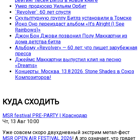
рейтинг песен Битлз в новой книге
Умер продюсер Уильям Орбит
`Revolver`: 60 лет спустя
Скульптурную группу Битлз установили в Томске
Йоко Оно переиздаст альбом «It’s Alright (I See
Rainbows)»
Джон Бон Джови позвонил Полу Маккартни из
дома детства битла
Альбому «Revolver» — 60 лет: что пишет зарубежная
пресса
Джеймс Маккартни выпустил клип на песню
«Dreams»
Концерты. Москва. 13.8.2026. Stone Shades в Союз
Композиторов!
КУДА СХОДИТЬ
MSR festival PRE-PARTY | Краснодар
Чт, 13 Авг 10:00
Уже совсем скоро двухдневный экстрим метал-фест
MSR OPEN AIR FESTIVAL 2026
! А это означает, что грядет