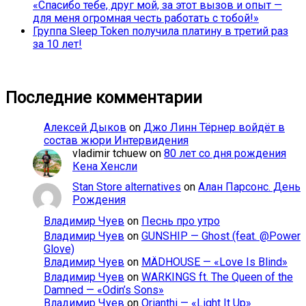
«Спасибо тебе, друг мой, за этот вызов и опыт —
для меня огромная честь работать с тобой!»
Группа Sleep Token получила платину в третий раз
за 10 лет!
Последние комментарии
Алексей Дыков
on
Джо Линн Тёрнер войдёт в
состав жюри Интервидения
vladimir tchuew
on
80 лет со дня рождения
Кена Хенсли
Stan Store alternatives
on
Алан Парсонс. День
Рождения
Владимир Чуев
on
Песнь про утро
Владимир Чуев
on
GUNSHIP — Ghost (feat. @Power
Glove)
Владимир Чуев
on
MÄDHOUSE — «Love Is Blind»
Владимир Чуев
on
WARKINGS ft. The Queen of the
Damned — «Odin’s Sons»
Владимир Чуев
on
Orianthi — «Light It Up»