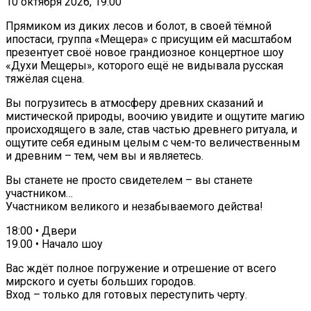
10 октября 2026, 19:00
Прямиком из диких лесов и болот, в своей тёмной
ипостаси, группа «Мещера» с присущим ей масштабом
презентует своё новое грандиозное концертное шоу
«Духи Мещеры», которого ещё не видывала русская
тяжёлая сцена.
Вы погрузитесь в атмосферу древних сказаний и
мистической природы, воочию увидите и ощутите магию
происходящего в зале, став частью древнего ритуала, и
ощутите себя единым целым с чем-то величественным
и древним – тем, чем вы и являетесь.
Вы станете не просто свидетелем – вы станете
участником…
Участником великого и незабываемого действа!
18:00 • Двери
19.00 • Начало шоу
Вас ждёт полное погружение и отрешение от всего
мирского и суеты больших городов.
Вход – только для готовых переступить черту.