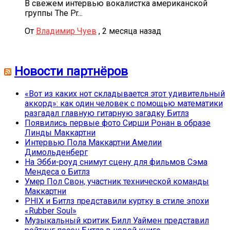
В свежем интервью вокалистка американской
группы The Pr...
От
Владимир Чуев
,
2 месяца назад
Новости партнёров
«Вот из каких нот складывается этот удивительный
аккорд»: как один человек с помощью математики
разгадал главную гитарную загадку Битлз
Появились первые фото Сирши Ронан в образе
Линды Маккартни
Интервью Пола Маккартни Амелии
Димольденберг
На Эбби-роуд снимут сцену для фильмов Сэма
Мендеса о Битлз
Умер Пол Свон, участник технической команды
Маккартни
PHIX и Битлз представили куртку в стиле эпохи
«Rubber Soul»
Музыкальный критик Билл Уаймен представил