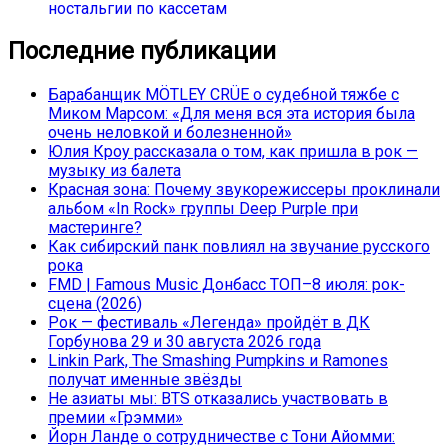
ностальгии по кассетам
Последние публикации
Барабанщик MÖTLEY CRÜE о судебной тяжбе с
Миком Марсом: «Для меня вся эта история была
очень неловкой и болезненной»
Юлия Кроу рассказала о том, как пришла в рок —
музыку из балета
Красная зона: Почему звукорежиссеры проклинали
альбом «In Rock» группы Deep Purple при
мастеринге?
Как сибирский панк повлиял на звучание русского
рока
FMD | Famous Music Донбасс ТОП–8 июля: рок-
сцена (2026)
Рок — фестиваль «Легенда» пройдёт в ДК
Горбунова 29 и 30 августа 2026 года
Linkin Park, The Smashing Pumpkins и Ramones
получат именные звёзды
Не азиаты мы: BTS отказались участвовать в
премии «Грэмми»
Йорн Ланде о сотрудничестве с Тони Айомми: