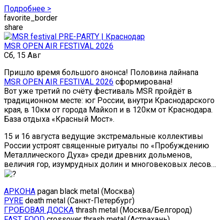
Подробнее >
favorite_border
share
MSR OPEN AIR FESTIVAL 2026
Сб, 15 Авг
Пришло время большого анонса! Половина лайнапа
MSR OPEN AIR FESTIVAL 2026
сформирована!
Вот уже третий по счёту фестиваль MSR пройдёт в
традиционном месте: юг России, внутри Краснодарского
края, в 10км от города Майкоп и в 120км от Краснодара.
База отдыха «Красный Мост».
15 и 16 августа ведущие экстремальные коллективы
России устроят священные ритуалы по «Пробуждению
Металлического Духа» среди древних дольменов,
величия гор, изумрудных долин и многовековых лесов…
АРКОНА
pagan black metal (Москва)
PYRE
death metal (Санкт-Петербург)
ГРОБОВАЯ ДОСКА
thrash metal (Москва/Белгород)
FAST FOOD
crossover thrash metal (Астрахань)