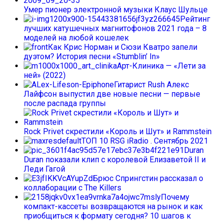
Умер пионер электронной музыки Клаус Шульце
Рейтинг
лучших катушечных магнитофонов 2021 года – 8
моделей на любой кошелек
Как Крис Норман и Сюзи Кватро запели
дуэтом? История песни «Stumblin’ In»
Арт-Клиника — «Лети за
ней» (2022)
Гитарист Rush Алекс
Лайфсон выпустил две новые песни — первые
после распада группы
Rock Privet скрестили «Король и Шут» и Rammstein
ТОП 10 RSG iRadio . Сентябрь 2021
Duran
Duran показали клип с королевой Елизаветой II и
Леди Гагой
Брюс Спрингстин рассказал о
коллаборации с The Killers
Почему
компакт-кассеты возвращаются на рынок и как
приобщиться к формату сегодня? 10 шагов к