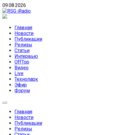
Skip
09.08.2026
to
content
RSG iRadio
RSG iRadio — Музыка различных музыкальных
направлений без возрастных ограничений
Главная
Новости
Публикации
Релизы
Статьи
Интервью
OffTop
Видео
Live
Технопарк
Эфир
Форум
Главная
Новости
Публикации
Релизы
Статьи