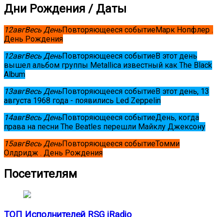
Дни Рождения / Даты
12
авг
Весь День
Повторяющееся событие
Марк Нопфлер .
День Рождения
12
авг
Весь День
Повторяющееся событие
В этот день
вышел альбом группы Metallica известный как The Black
Album
13
авг
Весь День
Повторяющееся событие
В этот день, 13
августа 1968 года - появились Led Zeppelin
14
авг
Весь День
Повторяющееся событие
День, когда
права на песни The Beatles перешли Майклу Джексону
15
авг
Весь День
Повторяющееся событие
Томми
Олдридж . День Рождения
Посетителям
ТОП Исполнителей RSG iRadio