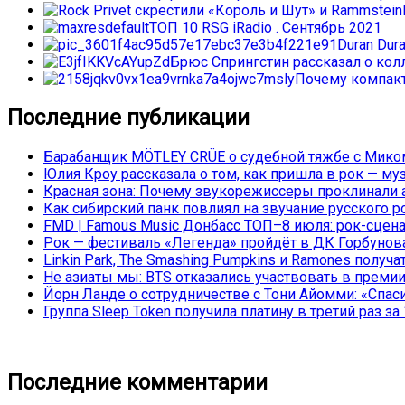
ТОП 10 RSG iRadio . Сентябрь 2021
Duran Dur
Брюс Спрингстин рассказал о колл
Почему компакт
Последние публикации
Барабанщик MÖTLEY CRÜE о судебной тяжбе с Миком
Юлия Кроу рассказала о том, как пришла в рок — му
Красная зона: Почему звукорежиссеры проклинали а
Как сибирский панк повлиял на звучание русского р
FMD | Famous Music Донбасс ТОП–8 июля: рок-сцена
Рок — фестиваль «Легенда» пройдёт в ДК Горбунова 
Linkin Park, The Smashing Pumpkins и Ramones полу
Не азиаты мы: BTS отказались участвовать в преми
Йорн Ланде о сотрудничестве с Тони Айомми: «Спасиб
Группа Sleep Token получила платину в третий раз за 
Последние комментарии