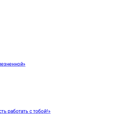
лезненной»
ть работать с тобой!»