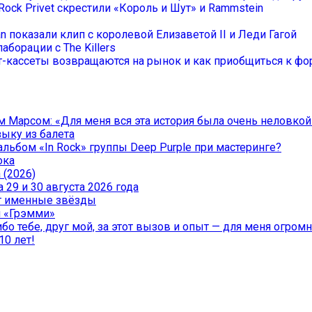
Rock Privet скрестили «Король и Шут» и Rammstein
an показали клип с королевой Елизаветой II и Леди Гагой
аборации с The Killers
-кассеты возвращаются на рынок и как приобщиться к фор
 Марсом: «Для меня вся эта история была очень неловкой
зыку из балета
льбом «In Rock» группы Deep Purple при мастеринге?
ока
 (2026)
29 и 30 августа 2026 года
чат именные звёзды
и «Грэмми»
о тебе, друг мой, за этот вызов и опыт — для меня огромна
10 лет!