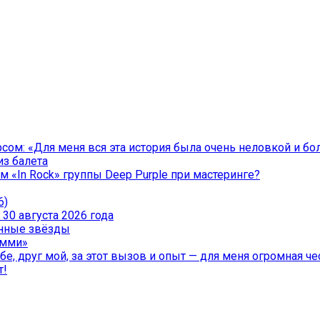
ом: «Для меня вся эта история была очень неловкой и бо
из балета
 «In Rock» группы Deep Purple при мастеринге?
6)
30 августа 2026 года
менные звёзды
эмми»
е, друг мой, за этот вызов и опыт — для меня огромная чес
т!