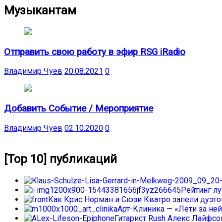
Музыкантам
Отправить свою работу в эфир RSG iRadio
Владимир Чуев
20.08.2021
0
Добавить Событие / Мероприятие
Владимир Чуев
02.10.2020
0
[Top 10] публикаций
Рейтинг л
Как Крис Норман и Сюзи Кватро запели дуэтом
Арт-Клиника — «Лети за ней
Гитарист Rush Алекс Лайфс