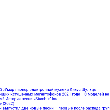
Умер пионер электронной музыки Клаус Шульце
учших катушечных магнитофонов 2021 года – 8 моделей н
? История песни «Stumblin’ In»
» (2022)
он выпустил две новые песни — первые после распада гру