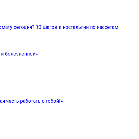
мату сегодня? 10 шагов к ностальгии по кассетам
 и болезненной»
я честь работать с тобой!»