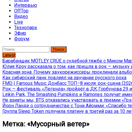
Интервью
OffTop
Видео
Live
Технопарк
Эфир
Форум
Найти:
Latest
Барабанщик MÖTLEY CRÜE о судебной тяжбе с Миком Марс
Юлия Кроу рассказала о том, как пришла в рок — музыку 
Красная зона: Почему звукорежиссеры проклинали альбом
Как сибирский панк повлиял на звучание русского рока
FMD | Famous Music Донбасс ТОП–8 июля: рок-сцена (202
Рок — фестиваль «Легенда» пройдёт в ДК Горбунова 29 и 
Linkin Park, The Smashing Pumpkins и Ramones получат и
Не азиаты мы: BTS отказались участвовать в премии «Гр
Йорн Ланде о сотрудничестве с Тони Айомми: «Спасибо теб
Группа Sleep Token получила платину в третий раз за 10 ле
Метка:
«Мусорный ветер»