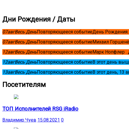
Дни Рождения / Даты
07
авг
Весь День
Повторяющееся событие
День Рождения.
07
авг
Весь День
Повторяющееся событие
Михаил Горшенё
12
авг
Весь День
Повторяющееся событие
Марк Нопфлер .
12
авг
Весь День
Повторяющееся событие
В этот день выш
13
авг
Весь День
Повторяющееся событие
В этот день, 13 
Посетителям
ТОП Исполнителей RSG iRadio
Владимир Чуев
15.08.2021
0