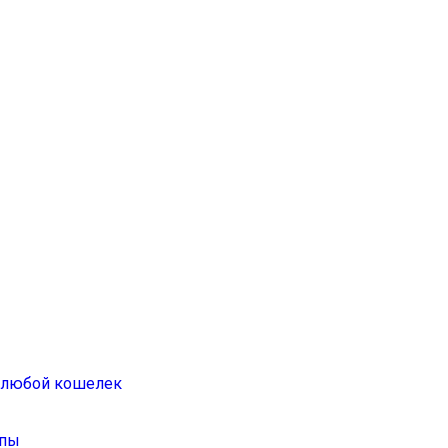
а любой кошелек
ппы