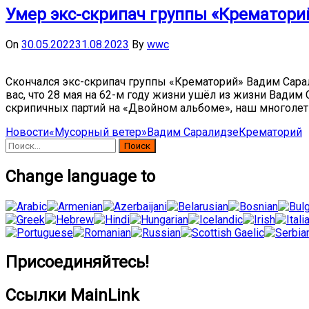
Умер экс-скрипач группы «Крематори
On
30.05.2022
31.08.2023
By
wwc
Скончался экс-скрипач группы «Крематорий» Вадим Сара
вас, что 28 мая на 62-м году жизни ушёл из жизни Вади
скрипичных партий на «Двойном альбоме», наш многолет
Новости
«Мусорный ветер»
Вадим Саралидзе
Крематорий
Найти:
Change language to
Присоединяйтесь!
Ссылки MainLink