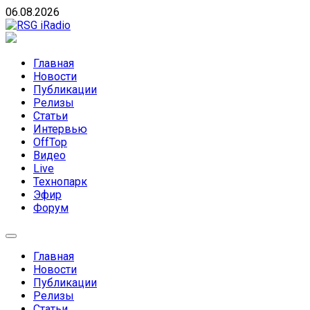
Skip
06.08.2026
to
content
RSG iRadio
RSG iRadio — Музыка различных музыкальных направлен
Главная
Новости
Публикации
Релизы
Статьи
Интервью
OffTop
Видео
Live
Технопарк
Эфир
Форум
Главная
Новости
Публикации
Релизы
Статьи