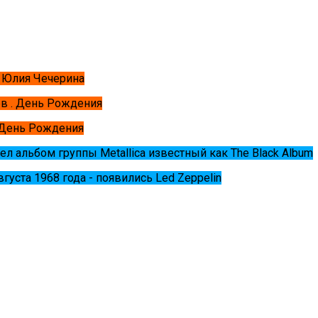
 Юлия Чечерина
в . День Рождения
 День Рождения
ел альбом группы Metallica известный как The Black Album
августа 1968 года - появились Led Zeppelin