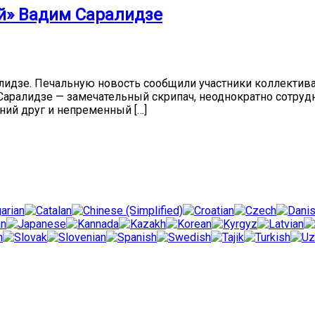
й» Вадим Саралидзе
лидзе. Печальную новость сообщили участники коллектива
м Саралидзе — замечательный скрипач, неоднократно сотру
ний друг и непременный […]