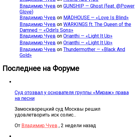
Владимир Чуев
on
GUNSHIP — Ghost (feat. @Power
Glove)
Владимир Чуев
on
MÄDHOUSE — «Love Is Blind»
Владимир Чуев
on
WARKINGS ft. The Queen of the
Damned — «Odin’s Sons»
Владимир Чуев
on
Orianthi — «Light It Up»
Владимир Чуев
on
Orianthi — «Light It Up»
Владимир Чуев
on
Thundermother — «Black And
Gold»
Последнее на Форуме
Суд отозвал у основателя группы «Мираж» права
на песни
Замоскворецкий суд Москвы решил
удовлетворить иск солис...
От
Владимир Чуев
,
2 недели назад