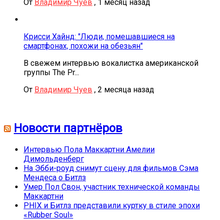
От
Владимир Чуев
,
1 месяц назад
Крисси Хайнд: "Люди, помешавшиеся на
смартфонах, похожи на обезьян"
В свежем интервью вокалистка американской
группы The Pr...
От
Владимир Чуев
,
2 месяца назад
Новости партнёров
Интервью Пола Маккартни Амелии
Димольденберг
На Эбби-роуд снимут сцену для фильмов Сэма
Мендеса о Битлз
Умер Пол Свон, участник технической команды
Маккартни
PHIX и Битлз представили куртку в стиле эпохи
«Rubber Soul»