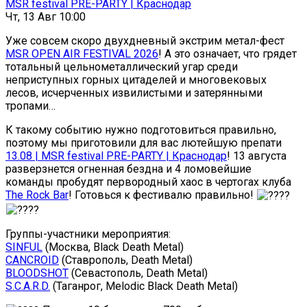
MSR festival PRE-PARTY | Краснодар
Чт, 13 Авг 10:00
Уже совсем скоро двухдневный экстрим метал-фест
MSR OPEN AIR FESTIVAL 2026
! А это означает, что грядет
тотальный цельнометаллический угар среди
неприступных горных цитаделей и многовековых
лесов, исчерченных извилистыми и затерянными
тропами…
К такому событию нужно подготовиться правильно,
поэтому мы приготовили для вас лютейшую препати
13.08 | MSR festival PRE-PARTY | Краснодар
! 13 августа
разверзнется огненная бездна и 4 ломовейшие
команды пробудят первородный хаос в чертогах клуба
The Rock Bar
! Готовься к фестивалю правильно!
Группы-участники мероприятия:
SINFUL
(Москва, Black Death Metal)
CANCROID
(Ставрополь, Death Metal)
BLOODSHOT
(Севастополь, Death Metal)
S.C.A.R.D.
(Таганрог, Melodic Black Death Metal)