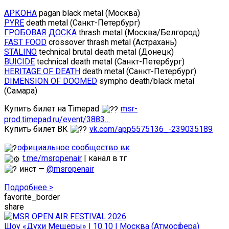
АРКОНА
pagan black metal (Москва)
PYRE
death metal (Санкт-Петербург)
ГРОБОВАЯ ДОСКА
thrash metal (Москва/Белгород)
FAST FOOD
crossover thrash metal (Астрахань)
STALINO
technical brutal death metal (Донецк)
BUICIDE
technical death metal (Санкт-Петербург)
HERITAGE OF DEATH
death metal (Санкт-Петербург)
DIMENSION OF DOOMED
sympho death/black metal
(Самара)
Купить билет на Timepad
msr-
prod.timepad.ru/event/3883…
Купить билет ВК
vk.com/app5575136_-239035189
официальное сообщество вк
t.me/msropenair
| канал в тг
инст —
@msropenair
Подробнее >
favorite_border
share
Шоу «Духи Мещеры» | 10.10 | Москва (Атмосфера)