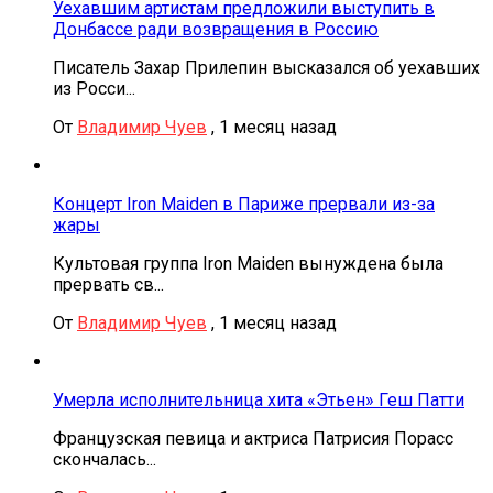
Уехавшим артистам предложили выступить в
Донбассе ради возвращения в Россию
Писатель Захар Прилепин высказался об уехавших
из Росси...
От
Владимир Чуев
,
1 месяц назад
Концерт Iron Maiden в Париже прервали из-за
жары
Культовая группа Iron Maiden вынуждена была
прервать св...
От
Владимир Чуев
,
1 месяц назад
Умерла исполнительница хита «Этьен» Геш Патти
Французская певица и актриса Патрисия Порасс
скончалась...