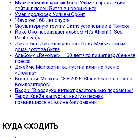
Музыкальный критик Билл Уаймен представил
рейтинг песен Битлз в новой книге
Умер продюсер Уильям Орбит
`Revolver`: 60 лет спустя
Скульптурную группу Битлз установили в Томске
Йоко Оно переиздаст альбом «It’s Alright (I See
Rainbows)»
Джон Бон Джови позвонил Полу Маккартни из
дома детства битла
Альбому «Revolver» — 60 лет: что пишет зарубежная
пресса
Джеймс Маккартни выпустил клип на песню
«Dreams»
Концерты. Москва. 13.8.2026. Stone Shades в Союз
Композиторов!
Бьорк: “В воздухе витают разительные перемены”
Терри Крейн выпустил книгу о песнях,
появившихся на волне битломании
КУДА СХОДИТЬ