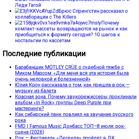
Леди Гагой
Брюс Спрингстин рассказал о
коллаборации с The Killers
Почему
компакт-кассеты возвращаются на рынок и как
приобщиться к формату сегодня? 10 шагов к
ностальгии по кассетам
Последние публикации
Барабанщик MÖTLEY CRÜE о судебной тяжбе с
Миком Марсом: «Для меня вся эта история была
очень неловкой и болезненной»
Юлия Кроу рассказала о том, как пришла в рок —
музыку из балета
Красная зона: Почему звукорежиссеры проклинали
альбом «In Rock» группы Deep Purple при
мастеринге?
Как сибирский панк повлиял на звучание русского
рока
FMD | Famous Music Донбасс ТОП–8 июля: рок-
сцена (2026)
Рок — фестиваль «Легенда» пройдёт в ДК