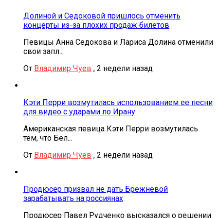
Долиной и Седоковой пришлось отменить
концерты из-за плохих продаж билетов
Певицы Анна Седокова и Лариса Долина отменили
свои запл...
От
Владимир Чуев
,
2 недели назад
Кэти Перри возмутилась использованием ее песни
для видео с ударами по Ирану
Американская певица Кэти Перри возмутилась
тем, что Бел...
От
Владимир Чуев
,
2 недели назад
Продюсер призвал не дать Брежневой
зарабатывать на россиянах
Продюсер Павел Рудченко высказался о решении