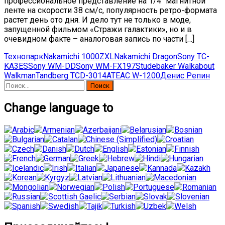
профессиональное представление на 1/4″ магнитной
ленте на скорости 38 см/с, популярность ретро-формата
растет день ото дня. И дело тут не только в моде,
запущенной фильмом «Стражи галактики», но и в
очевидном факте – аналоговая запись по части […]
Технопарк
Nakamichi 1000ZXL
Nakamichi Dragon
Sony TC-
KA3ES
Sony WM-DD
Sony WM-FX197
Studebaker Walkabout
Walkman
Tandberg TCD-3014A
TEAC W-1200
Денис Репин
Найти:
Change language to