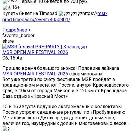
Первые 10 билетов по 700 руб.
16+
Купить билет на Timepad
https://
msr-
prod.timepad.ru/event/4050801/
Подробнее >
favorite_border
share
MSR OPEN AIR FESTIVAL 2026
Сб, 15 Авг
Пришло время большого анонса! Половина лайнапа
MSR OPEN AIR FESTIVAL 2026
сформирована!
Вот уже третий по счёту фестиваль MSR пройдёт в
традиционном месте: юг России, внутри Краснодарского
края, в 10км от города Майкоп и в 120км от Краснодара.
База отдыха «Красный Мост».
15 и 16 августа ведущие экстремальные коллективы
России устроят священные ритуалы по «Пробуждению
Металлического Духа» среди древних дольменов,
величия гор, изумрудных долин и многовековых лесов…