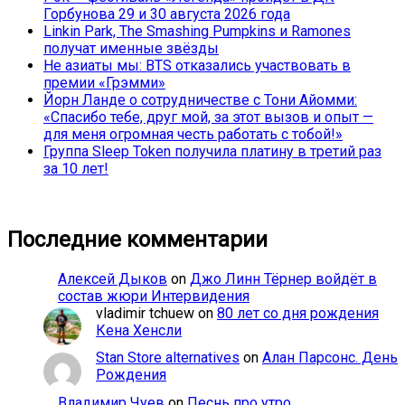
Горбунова 29 и 30 августа 2026 года
Linkin Park, The Smashing Pumpkins и Ramones
получат именные звёзды
Не азиаты мы: BTS отказались участвовать в
премии «Грэмми»
Йорн Ланде о сотрудничестве с Тони Айомми:
«Спасибо тебе, друг мой, за этот вызов и опыт —
для меня огромная честь работать с тобой!»
Группа Sleep Token получила платину в третий раз
за 10 лет!
Последние комментарии
Алексей Дыков
on
Джо Линн Тёрнер войдёт в
состав жюри Интервидения
vladimir tchuew
on
80 лет со дня рождения
Кена Хенсли
Stan Store alternatives
on
Алан Парсонс. День
Рождения
Владимир Чуев
on
Песнь про утро