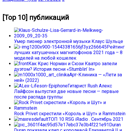
[Top 10] публикаций
Умер пионер электронной музыки Клаус Шульце
Рейтинг
лучших катушечных магнитофонов 2021 года – 8
моделей на любой кошелек
Как Крис Норман и Сюзи Кватро запели
дуэтом? История песни «Stumblin’ In»
Арт-Клиника — «Лети за
ней» (2022)
Гитарист Rush Алекс
Лайфсон выпустил две новые песни — первые
после распада группы
Rock Privet скрестили «Король и Шут» и Rammstein
ТОП 10 RSG iRadio . Сентябрь 2021
Duran
Duran показали клип с королевой Елизаветой II и