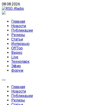
Skip
08.08.2026
to
content
RSG iRadio
RSG iRadio — Музыка различных музыкальных
направлений без возрастных ограничений
Главная
Новости
Публикации
Релизы
Статьи
Интервью
OffTop
Видео
Live
Технопарк
Эфир
Форум
Главная
Новости
Публикации
Релизы
Статьи