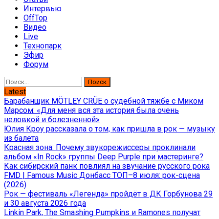
Интервью
OffTop
Видео
Live
Технопарк
Эфир
Форум
Найти:
Latest
Барабанщик MÖTLEY CRÜE о судебной тяжбе с Миком
Марсом: «Для меня вся эта история была очень
неловкой и болезненной»
Юлия Кроу рассказала о том, как пришла в рок — музыку
из балета
Красная зона: Почему звукорежиссеры проклинали
альбом «In Rock» группы Deep Purple при мастеринге?
Как сибирский панк повлиял на звучание русского рока
FMD | Famous Music Донбасс ТОП–8 июля: рок-сцена
(2026)
Рок — фестиваль «Легенда» пройдёт в ДК Горбунова 29
и 30 августа 2026 года
Linkin Park, The Smashing Pumpkins и Ramones получат