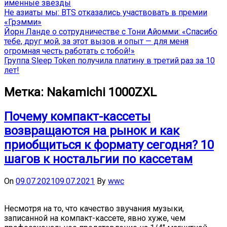
именные звёзды
Не азиаты мы: BTS отказались участвовать в премии
«Грэмми»
Йорн Ланде о сотрудничестве с Тони Айомми: «Спасибо
тебе, друг мой, за этот вызов и опыт — для меня
огромная честь работать с тобой!»
Группа Sleep Token получила платину в третий раз за 10
лет!
Метка:
Nakamichi 1000ZXL
Почему компакт-кассеты
возвращаются на рынок и как
приобщиться к формату сегодня? 10
шагов к ностальгии по кассетам
On
09.07.2021
09.07.2021
By
wwc
Несмотря на то, что качество звучания музыки,
записанной на компакт-кассете, явно хуже, чем