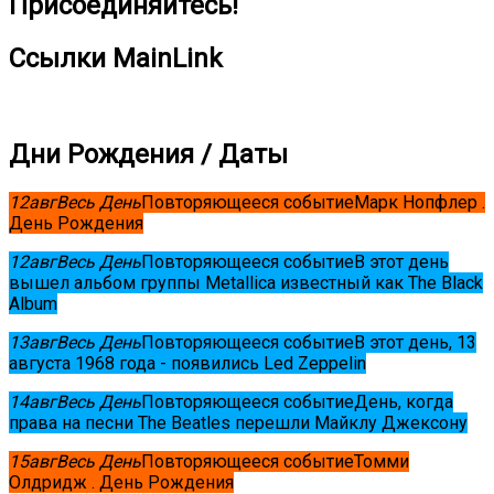
Присоединяйтесь!
Ссылки MainLink
Дни Рождения / Даты
12
авг
Весь День
Повторяющееся событие
Марк Нопфлер .
День Рождения
12
авг
Весь День
Повторяющееся событие
В этот день
вышел альбом группы Metallica известный как The Black
Album
13
авг
Весь День
Повторяющееся событие
В этот день, 13
августа 1968 года - появились Led Zeppelin
14
авг
Весь День
Повторяющееся событие
День, когда
права на песни The Beatles перешли Майклу Джексону
15
авг
Весь День
Повторяющееся событие
Томми
Олдридж . День Рождения