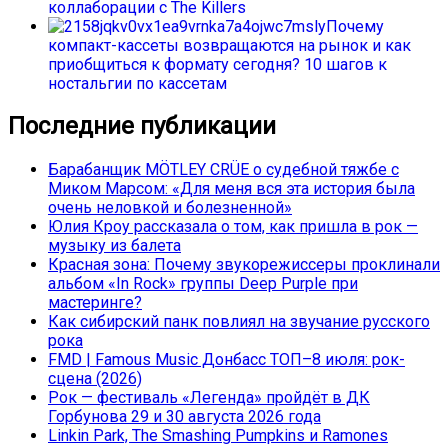
коллаборации с The Killers
Почему
компакт-кассеты возвращаются на рынок и как
приобщиться к формату сегодня? 10 шагов к
ностальгии по кассетам
Последние публикации
Барабанщик MÖTLEY CRÜE о судебной тяжбе с
Миком Марсом: «Для меня вся эта история была
очень неловкой и болезненной»
Юлия Кроу рассказала о том, как пришла в рок —
музыку из балета
Красная зона: Почему звукорежиссеры проклинали
альбом «In Rock» группы Deep Purple при
мастеринге?
Как сибирский панк повлиял на звучание русского
рока
FMD | Famous Music Донбасс ТОП–8 июля: рок-
сцена (2026)
Рок — фестиваль «Легенда» пройдёт в ДК
Горбунова 29 и 30 августа 2026 года
Linkin Park, The Smashing Pumpkins и Ramones