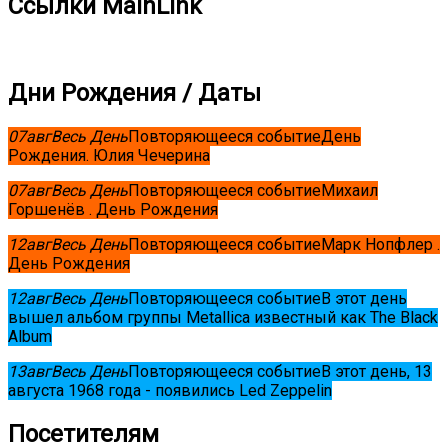
Ссылки MainLink
Дни Рождения / Даты
07
авг
Весь День
Повторяющееся событие
День
Рождения. Юлия Чечерина
07
авг
Весь День
Повторяющееся событие
Михаил
Горшенёв . День Рождения
12
авг
Весь День
Повторяющееся событие
Марк Нопфлер .
День Рождения
12
авг
Весь День
Повторяющееся событие
В этот день
вышел альбом группы Metallica известный как The Black
Album
13
авг
Весь День
Повторяющееся событие
В этот день, 13
августа 1968 года - появились Led Zeppelin
Посетителям