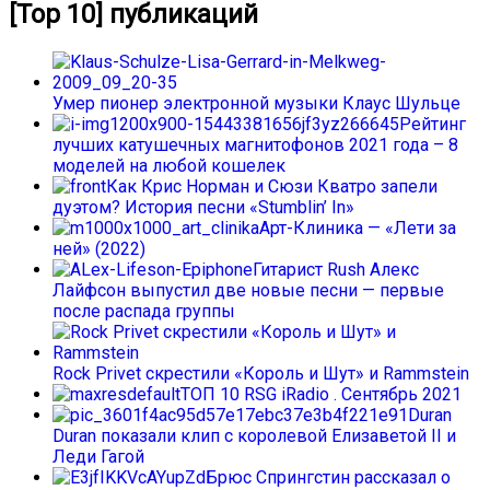
[Top 10] публикаций
Умер пионер электронной музыки Клаус Шульце
Рейтинг
лучших катушечных магнитофонов 2021 года – 8
моделей на любой кошелек
Как Крис Норман и Сюзи Кватро запели
дуэтом? История песни «Stumblin’ In»
Арт-Клиника — «Лети за
ней» (2022)
Гитарист Rush Алекс
Лайфсон выпустил две новые песни — первые
после распада группы
Rock Privet скрестили «Король и Шут» и Rammstein
ТОП 10 RSG iRadio . Сентябрь 2021
Duran
Duran показали клип с королевой Елизаветой II и
Леди Гагой
Брюс Спрингстин рассказал о