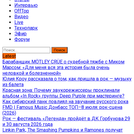
Интервью
OffTop
Видео
Live
Технопарк
Эфир
Форум
Найти:
Latest
Барабанщик MÖTLEY CRÜE о судебной тяжбе с Миком
Марсом: «Для меня вся эта история была очень
неловкой и болезненной»
Юлия Кроу рассказала о том, как пришла в рок — музыку
из балета
Красная зона: Почему звукорежиссеры проклинали
альбом «In Rock» группы Deep Purple при мастеринге?
Как сибирский панк повлиял на звучание русского рока
FMD | Famous Music Донбасс ТОП–8 июля: рок-сцена
(2026)
Рок — фестиваль «Легенда» пройдёт в ДК Горбунова 29
и 30 августа 2026 года
Linkin Park, The Smashing Pumpkins и Ramones получат