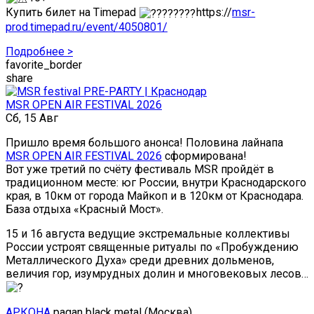
Купить билет на Timepad
https://
msr-
prod.timepad.ru/event/4050801/
Подробнее >
favorite_border
share
MSR OPEN AIR FESTIVAL 2026
Сб, 15 Авг
Пришло время большого анонса! Половина лайнапа
MSR OPEN AIR FESTIVAL 2026
сформирована!
Вот уже третий по счёту фестиваль MSR пройдёт в
традиционном месте: юг России, внутри Краснодарского
края, в 10км от города Майкоп и в 120км от Краснодара.
База отдыха «Красный Мост».
15 и 16 августа ведущие экстремальные коллективы
России устроят священные ритуалы по «Пробуждению
Металлического Духа» среди древних дольменов,
величия гор, изумрудных долин и многовековых лесов…
АРКОНА
pagan black metal (Москва)