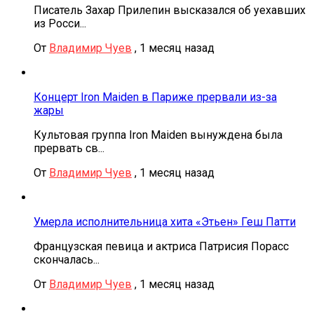
Писатель Захар Прилепин высказался об уехавших
из Росси...
От
Владимир Чуев
,
1 месяц назад
Концерт Iron Maiden в Париже прервали из-за
жары
Культовая группа Iron Maiden вынуждена была
прервать св...
От
Владимир Чуев
,
1 месяц назад
Умерла исполнительница хита «Этьен» Геш Патти
Французская певица и актриса Патрисия Порасс
скончалась...
От
Владимир Чуев
,
1 месяц назад