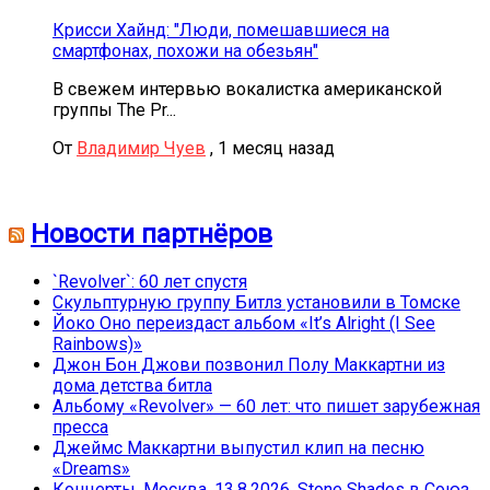
Крисси Хайнд: "Люди, помешавшиеся на
смартфонах, похожи на обезьян"
В свежем интервью вокалистка американской
группы The Pr...
От
Владимир Чуев
,
1 месяц назад
Новости партнёров
`Revolver`: 60 лет спустя
Скульптурную группу Битлз установили в Томске
Йоко Оно переиздаст альбом «It’s Alright (I See
Rainbows)»
Джон Бон Джови позвонил Полу Маккартни из
дома детства битла
Альбому «Revolver» — 60 лет: что пишет зарубежная
пресса
Джеймс Маккартни выпустил клип на песню
«Dreams»
Концерты. Москва. 13.8.2026. Stone Shades в Союз