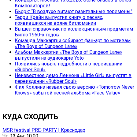
Композиторов!
Бьорк: “В воздухе витают разительные перемены”
Терри Крейн выпустил книгу о песнях,
появившихся на волне битломании
Вышел справочник по коллекционным предметам
Битлз 1960-х годов
Команда Маккартни собирает фан-арт по мотивам
«The Boys of Dungeon Lane»
Альбом Маккартни «The Boys of Dungeon Lane»
выпустили на аудиокарте Yoto
Появились новые подробности о переиздании
«Rubber Soul»
Неизвестное демо Леннона «Little Girl» выпустят в
переиздании «Rubber Soul»
Фил Коллинз назвал свою версию «Tomorrow Never
Knows» забытой песней альбома «Face Value»
КУДА СХОДИТЬ
MSR festival PRE-PARTY | Краснодар
Чт, 13 Авг 10:00