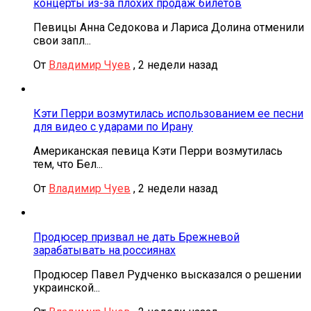
концерты из-за плохих продаж билетов
Певицы Анна Седокова и Лариса Долина отменили
свои запл...
От
Владимир Чуев
,
2 недели назад
Кэти Перри возмутилась использованием ее песни
для видео с ударами по Ирану
Американская певица Кэти Перри возмутилась
тем, что Бел...
От
Владимир Чуев
,
2 недели назад
Продюсер призвал не дать Брежневой
зарабатывать на россиянах
Продюсер Павел Рудченко высказался о решении
украинской...