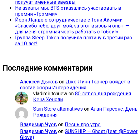
получат именные звёзды
Не азиаты мы: BTS отказались участвовать в
премии «Грэмми»
Йорн Ланде о сотрудничестве с Тони Айомми:
«Спасибо тебе, друг мой, за этот вызов и опыт —
для меня огромная честь работать с тобой!»
Группа Sleep Token получила платину в третий раз
за 10 лет!
Последние комментарии
Алексей Дыков
on
Джо Линн Тёрнер войдёт в
состав жюри Интервидения
vladimir tchuew
on
80 лет со дня рождения
Кена Хенсли
Stan Store alternatives
on
Алан Парсонс. День
Рождения
Владимир Чуев
on
Песнь про утро
Владимир Чуев
on
GUNSHIP — Ghost (feat. @Power
Glove)