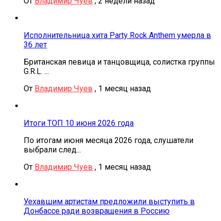
От
Владимир Чуев
,
2 недели назад
Исполнительница хита Party Rock Anthem умерла в
36 лет
Британская певица и танцовщица, солистка группы
G.R.L. ...
От
Владимир Чуев
,
1 месяц назад
Итоги ТОП 10 июня 2026 года
По итогам июня месяца 2026 года, слушатели
выбрали след...
От
Владимир Чуев
,
1 месяц назад
Уехавшим артистам предложили выступить в
Донбассе ради возвращения в Россию