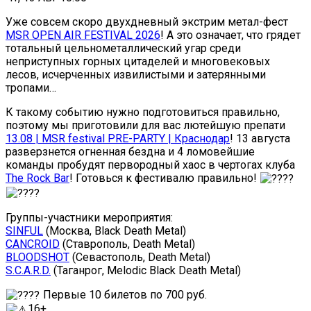
Уже совсем скоро двухдневный экстрим метал-фест
MSR OPEN AIR FESTIVAL 2026
! А это означает, что грядет
тотальный цельнометаллический угар среди
неприступных горных цитаделей и многовековых
лесов, исчерченных извилистыми и затерянными
тропами…
К такому событию нужно подготовиться правильно,
поэтому мы приготовили для вас лютейшую препати
13.08 | MSR festival PRE-PARTY | Краснодар
! 13 августа
разверзнется огненная бездна и 4 ломовейшие
команды пробудят первородный хаос в чертогах клуба
The Rock Bar
! Готовься к фестивалю правильно!
Группы-участники мероприятия:
SINFUL
(Москва, Black Death Metal)
CANCROID
(Ставрополь, Death Metal)
BLOODSHOT
(Севастополь, Death Metal)
S.C.A.R.D.
(Таганрог, Melodic Black Death Metal)
Первые 10 билетов по 700 руб.
16+