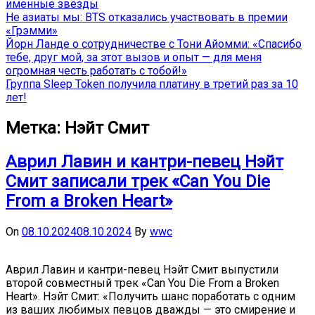
именные звёзды
Не азиаты мы: BTS отказались участвовать в премии
«Грэмми»
Йорн Ланде о сотрудничестве с Тони Айомми: «Спасибо
тебе, друг мой, за этот вызов и опыт — для меня
огромная честь работать с тобой!»
Группа Sleep Token получила платину в третий раз за 10
лет!
Метка:
Нэйт Смит
Аврил Лавин и кантри-певец Нэйт
Смит записали трек «Can You Die
From a Broken Heart»
On
08.10.2024
08.10.2024
By
wwc
Аврил Лавин и кантри-певец Нэйт Смит выпустили
второй совместный трек «Can You Die From a Broken
Heart». Нэйт Смит: «Получить шанс поработать с одним
из ваших любимых певцов дважды — это смирение и