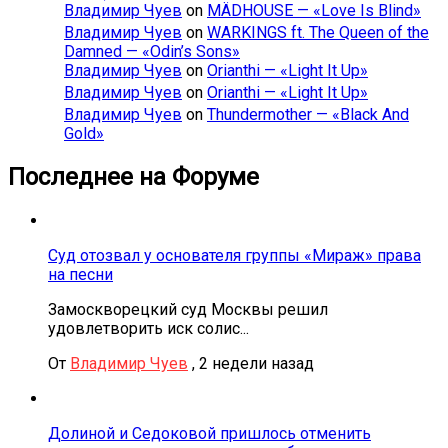
Владимир Чуев
on
MÄDHOUSE — «Love Is Blind»
Владимир Чуев
on
WARKINGS ft. The Queen of the
Damned — «Odin’s Sons»
Владимир Чуев
on
Orianthi — «Light It Up»
Владимир Чуев
on
Orianthi — «Light It Up»
Владимир Чуев
on
Thundermother — «Black And
Gold»
Последнее на Форуме
Суд отозвал у основателя группы «Мираж» права
на песни
Замоскворецкий суд Москвы решил
удовлетворить иск солис...
От
Владимир Чуев
,
2 недели назад
Долиной и Седоковой пришлось отменить