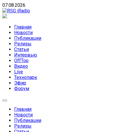
Skip
07.08.2026
to
content
RSG iRadio
RSG iRadio — Музыка различных музыкальных
направлений без возрастных ограничений
Главная
Новости
Публикации
Релизы
Статьи
Интервью
OffTop
Видео
Live
Технопарк
Эфир
Форум
Главная
Новости
Публикации
Релизы
Статьи