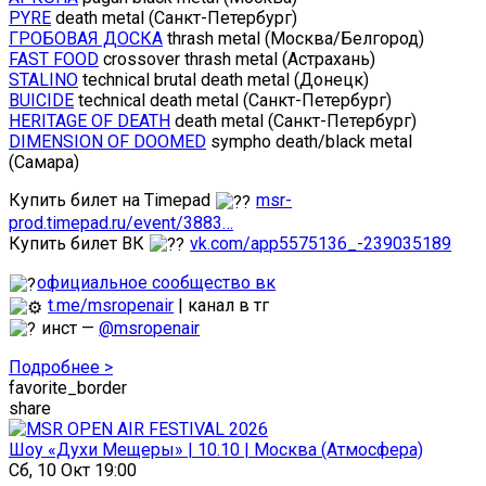
PYRE
death metal (Санкт-Петербург)
ГРОБОВАЯ ДОСКА
thrash metal (Москва/Белгород)
FAST FOOD
crossover thrash metal (Астрахань)
STALINO
technical brutal death metal (Донецк)
BUICIDE
technical death metal (Санкт-Петербург)
HERITAGE OF DEATH
death metal (Санкт-Петербург)
DIMENSION OF DOOMED
sympho death/black metal
(Самара)
Купить билет на Timepad
msr-
prod.timepad.ru/event/3883…
Купить билет ВК
vk.com/app5575136_-239035189
официальное сообщество вк
t.me/msropenair
| канал в тг
инст —
@msropenair
Подробнее >
favorite_border
share
Шоу «Духи Мещеры» | 10.10 | Москва (Атмосфера)
Сб, 10 Окт 19:00