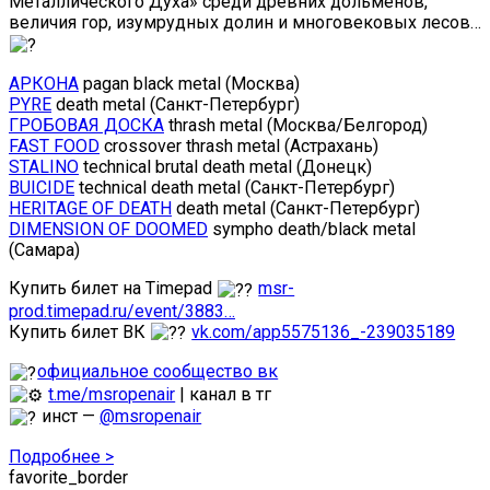
Металлического Духа» среди древних дольменов,
величия гор, изумрудных долин и многовековых лесов…
АРКОНА
pagan black metal (Москва)
PYRE
death metal (Санкт-Петербург)
ГРОБОВАЯ ДОСКА
thrash metal (Москва/Белгород)
FAST FOOD
crossover thrash metal (Астрахань)
STALINO
technical brutal death metal (Донецк)
BUICIDE
technical death metal (Санкт-Петербург)
HERITAGE OF DEATH
death metal (Санкт-Петербург)
DIMENSION OF DOOMED
sympho death/black metal
(Самара)
Купить билет на Timepad
msr-
prod.timepad.ru/event/3883…
Купить билет ВК
vk.com/app5575136_-239035189
официальное сообщество вк
t.me/msropenair
| канал в тг
инст —
@msropenair
Подробнее >
favorite_border