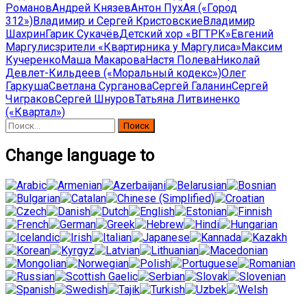
Романов
Андрей Князев
Антон Пух
Ая («Город
312»)
Владимир и Сергей Кристовские
Владимир
Шахрин
Гарик Сукачёв
Детский хор «ВГТРК»
Евгений
Маргулис
зрители «Квартирника у Маргулиса»
Максим
Кучеренко
Маша Макарова
Настя Полева
Николай
Девлет-Кильдеев («Моральный кодекс»)
Олег
Гаркуша
Светлана Сурганова
Сергей Галанин
Сергей
Чиграков
Сергей Шнуров
Татьяна Литвиненко
(«Квартал»)
Найти:
Change language to