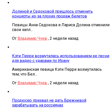
Долиной и Седоковой пришлось отменить
концерты из-за плохих продаж билетов
Певицы Анна Седокова и Лариса Долина отменили
свои запл...
От
Владимир Чуев
,
2 недели назад
Кэти Перри возмутилась использованием ее песни
для видео с ударами по Ирану
Американская певица Кэти Перри возмутилась
тем, что Бел...
От
Владимир Чуев
,
2 недели назад
Продюсер призвал не дать Брежневой
зарабатывать на россиянах