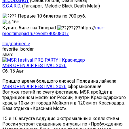
BLOODSHOT
(Севастополь, Death Metal)
S.C.A.R.D.
(Таганрог, Melodic Black Death Metal)
Первые 10 билетов по 700 руб.
16+
Купить билет на Timepad
https://
msr-
prod.timepad.ru/event/4050801/
Подробнее >
favorite_border
share
MSR OPEN AIR FESTIVAL 2026
Сб, 15 Авг
Пришло время большого анонса! Половина лайнапа
MSR OPEN AIR FESTIVAL 2026
сформирована!
Вот уже третий по счёту фестиваль MSR пройдёт в
традиционном месте: юг России, внутри Краснодарского
края, в 10км от города Майкоп и в 120км от Краснодара.
База отдыха «Красный Мост».
15 и 16 августа ведущие экстремальные коллективы
России устроят священные ритуалы по «Пробуждению