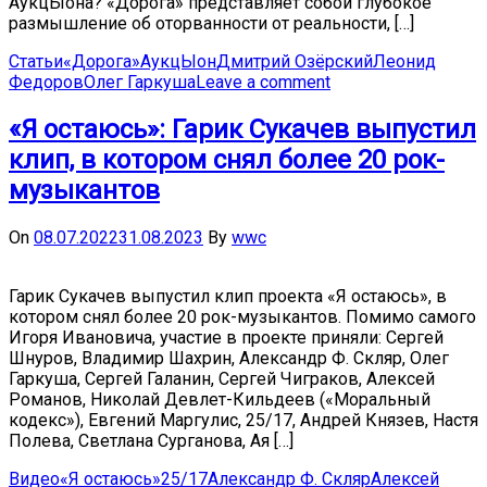
АукцЫона? «Дорога» представляет собой глубокое
размышление об оторванности от реальности, […]
Статьи
«Дорога»
АукцЫон
Дмитрий Озёрский
Леонид
Федоров
Олег Гаркуша
Leave a comment
«Я остаюсь»: Гарик Сукачев выпустил
клип, в котором снял более 20 рок-
музыкантов
On
08.07.2022
31.08.2023
By
wwc
Гарик Сукачев выпустил клип проекта «Я остаюсь», в
котором снял более 20 рок-музыкантов. Помимо самого
Игоря Ивановича, участие в проекте приняли: Сергей
Шнуров, Владимир Шахрин, Александр Ф. Скляр, Олег
Гаркуша, Сергей Галанин, Сергей Чиграков, Алексей
Романов, Николай Девлет-Кильдеев («Моральный
кодекс»), Евгений Маргулис, 25/17, Андрей Князев, Настя
Полева, Светлана Сурганова, Ая […]
Видео
«Я остаюсь»
25/17
Александр Ф. Скляр
Алексей