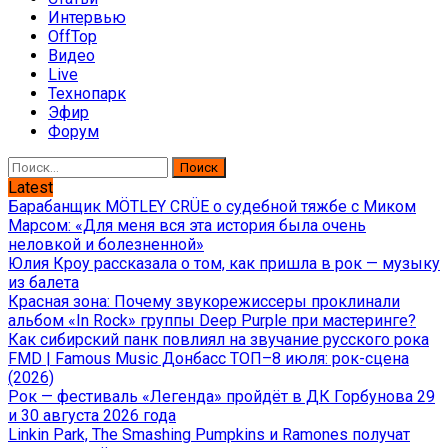
Интервью
OffTop
Видео
Live
Технопарк
Эфир
Форум
Найти:
Latest
Барабанщик MÖTLEY CRÜE о судебной тяжбе с Миком
Марсом: «Для меня вся эта история была очень
неловкой и болезненной»
Юлия Кроу рассказала о том, как пришла в рок — музыку
из балета
Красная зона: Почему звукорежиссеры проклинали
альбом «In Rock» группы Deep Purple при мастеринге?
Как сибирский панк повлиял на звучание русского рока
FMD | Famous Music Донбасс ТОП–8 июля: рок-сцена
(2026)
Рок — фестиваль «Легенда» пройдёт в ДК Горбунова 29
и 30 августа 2026 года
Linkin Park, The Smashing Pumpkins и Ramones получат