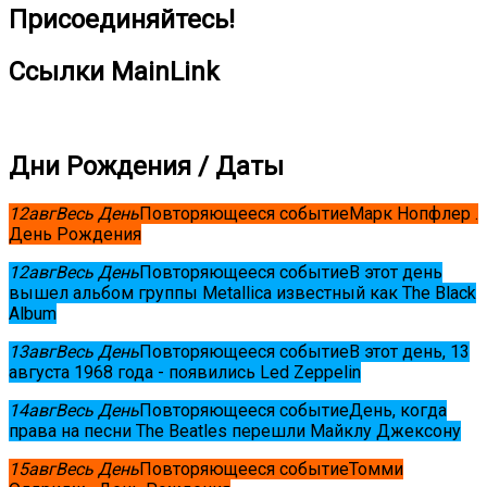
Присоединяйтесь!
Ссылки MainLink
Дни Рождения / Даты
12
авг
Весь День
Повторяющееся событие
Марк Нопфлер .
День Рождения
12
авг
Весь День
Повторяющееся событие
В этот день
вышел альбом группы Metallica известный как The Black
Album
13
авг
Весь День
Повторяющееся событие
В этот день, 13
августа 1968 года - появились Led Zeppelin
14
авг
Весь День
Повторяющееся событие
День, когда
права на песни The Beatles перешли Майклу Джексону
15
авг
Весь День
Повторяющееся событие
Томми