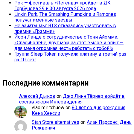
Рок — фестиваль «Легенда» пройдёт в ДК
Горбунова 29 и 30 августа 2026 года
Linkin Park, The Smashing Pumpkins и Ramones
получат именные звёзды
Не азиаты мы: BTS отказались участвовать в
премии «Грэмми»
Йорн Ланде о сотрудничестве с Тони Айомми:
«Спасибо тебе, друг мой, за этот вызов и опыт —
для меня огромная честь работать с тобой!»
Группа Sleep Token получила платину в третий раз
за 10 лет!
Последние комментарии
Алексей Дыков
on
Джо Линн Тёрнер войдёт в
состав жюри Интервидения
vladimir tchuew
on
80 лет со дня рождения
Кена Хенсли
Stan Store alternatives
on
Алан Парсонс. День
Рождения