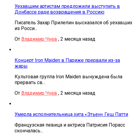
Уехавшим артистам предложили выступить в
Донбассе ради возвращения в Россию
Писатель Захар Прилепин высказался об уехавших
из Росси...
От
Владимир Чуев
,
2 месяца назад
Концерт Iron Maiden в Париже прервали из-за
жары
Культовая группа Iron Maiden вынуждена была
прервать св...
От
Владимир Чуев
,
2 месяца назад
Умерла исполнительница хита «Этьен» Геш Патти
Французская певица и актриса Патрисия Порасс
скончалась...