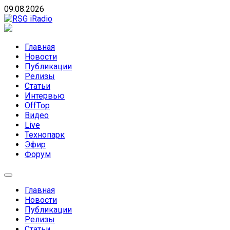
Skip
09.08.2026
to
content
RSG iRadio
RSG iRadio — Музыка различных музыкальных
направлений без возрастных ограничений
Главная
Новости
Публикации
Релизы
Статьи
Интервью
OffTop
Видео
Live
Технопарк
Эфир
Форум
Главная
Новости
Публикации
Релизы
Статьи