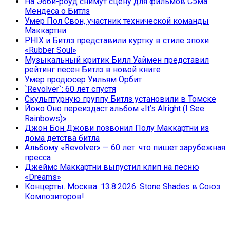
На Эбби-роуд снимут сцену для фильмов Сэма
Мендеса о Битлз
Умер Пол Свон, участник технической команды
Маккартни
PHIX и Битлз представили куртку в стиле эпохи
«Rubber Soul»
Музыкальный критик Билл Уаймен представил
рейтинг песен Битлз в новой книге
Умер продюсер Уильям Орбит
`Revolver`: 60 лет спустя
Скульптурную группу Битлз установили в Томске
Йоко Оно переиздаст альбом «It’s Alright (I See
Rainbows)»
Джон Бон Джови позвонил Полу Маккартни из
дома детства битла
Альбому «Revolver» — 60 лет: что пишет зарубежная
пресса
Джеймс Маккартни выпустил клип на песню
«Dreams»
Концерты. Москва. 13.8.2026. Stone Shades в Союз
Композиторов!