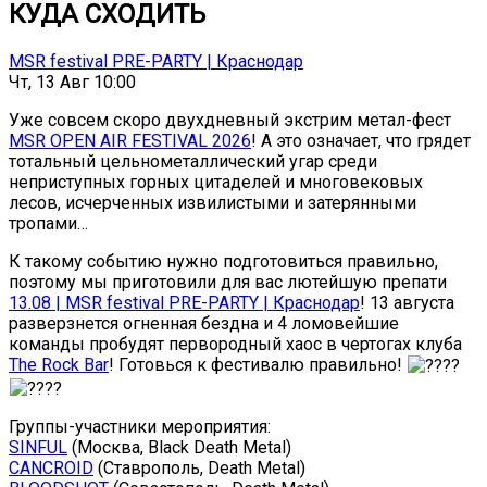
КУДА СХОДИТЬ
MSR festival PRE-PARTY | Краснодар
Чт, 13 Авг 10:00
Уже совсем скоро двухдневный экстрим метал-фест
MSR OPEN AIR FESTIVAL 2026
! А это означает, что грядет
тотальный цельнометаллический угар среди
неприступных горных цитаделей и многовековых
лесов, исчерченных извилистыми и затерянными
тропами…
К такому событию нужно подготовиться правильно,
поэтому мы приготовили для вас лютейшую препати
13.08 | MSR festival PRE-PARTY | Краснодар
! 13 августа
разверзнется огненная бездна и 4 ломовейшие
команды пробудят первородный хаос в чертогах клуба
The Rock Bar
! Готовься к фестивалю правильно!
Группы-участники мероприятия:
SINFUL
(Москва, Black Death Metal)
CANCROID
(Ставрополь, Death Metal)