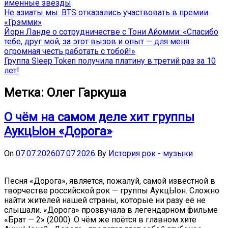
именные звёзды
Не азиаты мы: BTS отказались участвовать в премии
«Грэмми»
Йорн Ланде о сотрудничестве с Тони Айомми: «Спасибо
тебе, друг мой, за этот вызов и опыт — для меня
огромная честь работать с тобой!»
Группа Sleep Token получила платину в третий раз за 10
лет!
Метка:
Олег Гаркуша
О чём на самом деле хит группы
АукцЫон «Дорога»
On
07.07.2026
07.07.2026
By
История рок - музыки
Песня «Дорога», является, пожалуй, самой известной в
творчестве российской рок — группы АукцЫон. Сложно
найти жителей нашей страны, которые ни разу её не
слышали. «Дорога» прозвучала в легендарном фильме
«Брат — 2» (2000). О чём же поётся в главном хите