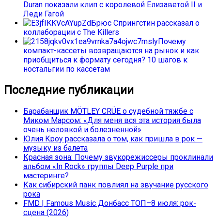
Duran показали клип с королевой Елизаветой II и
Леди Гагой
Брюс Спрингстин рассказал о
коллаборации с The Killers
Почему
компакт-кассеты возвращаются на рынок и как
приобщиться к формату сегодня? 10 шагов к
ностальгии по кассетам
Последние публикации
Барабанщик MÖTLEY CRÜE о судебной тяжбе с
Миком Марсом: «Для меня вся эта история была
очень неловкой и болезненной»
Юлия Кроу рассказала о том, как пришла в рок —
музыку из балета
Красная зона: Почему звукорежиссеры проклинали
альбом «In Rock» группы Deep Purple при
мастеринге?
Как сибирский панк повлиял на звучание русского
рока
FMD | Famous Music Донбасс ТОП–8 июля: рок-
сцена (2026)