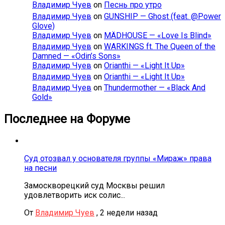
Владимир Чуев
on
Песнь про утро
Владимир Чуев
on
GUNSHIP — Ghost (feat. @Power
Glove)
Владимир Чуев
on
MÄDHOUSE — «Love Is Blind»
Владимир Чуев
on
WARKINGS ft. The Queen of the
Damned — «Odin’s Sons»
Владимир Чуев
on
Orianthi — «Light It Up»
Владимир Чуев
on
Orianthi — «Light It Up»
Владимир Чуев
on
Thundermother — «Black And
Gold»
Последнее на Форуме
Суд отозвал у основателя группы «Мираж» права
на песни
Замоскворецкий суд Москвы решил
удовлетворить иск солис...
От
Владимир Чуев
,
2 недели назад