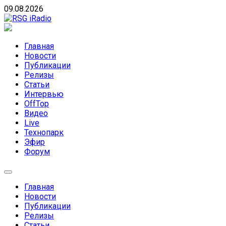
Skip
09.08.2026
to
content
RSG iRadio
RSG iRadio — Музыка различных музыкальных
направлений без возрастных ограничений
Главная
Новости
Публикации
Релизы
Статьи
Интервью
OffTop
Видео
Live
Технопарк
Эфир
Форум
Главная
Новости
Публикации
Релизы
Статьи