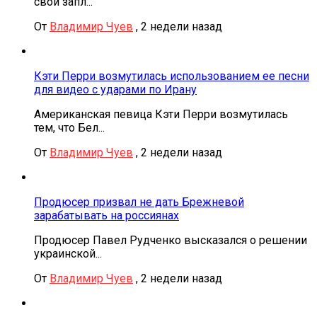
свои запл...
От
Владимир Чуев
,
2 недели назад
Кэти Перри возмутилась использованием ее песни
для видео с ударами по Ирану
Американская певица Кэти Перри возмутилась
тем, что Бел...
От
Владимир Чуев
,
2 недели назад
Продюсер призвал не дать Брежневой
зарабатывать на россиянах
Продюсер Павел Рудченко высказался о решении
украинской...
От
Владимир Чуев
,
2 недели назад