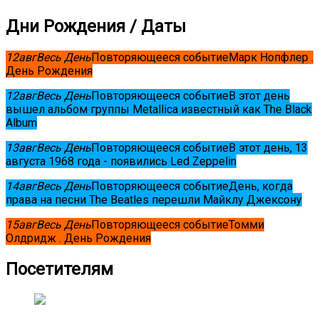
Дни Рождения / Даты
12
авг
Весь День
Повторяющееся событие
Марк Нопфлер .
День Рождения
12
авг
Весь День
Повторяющееся событие
В этот день
вышел альбом группы Metallica известный как The Black
Album
13
авг
Весь День
Повторяющееся событие
В этот день, 13
августа 1968 года - появились Led Zeppelin
14
авг
Весь День
Повторяющееся событие
День, когда
права на песни The Beatles перешли Майклу Джексону
15
авг
Весь День
Повторяющееся событие
Томми
Олдридж . День Рождения
Посетителям