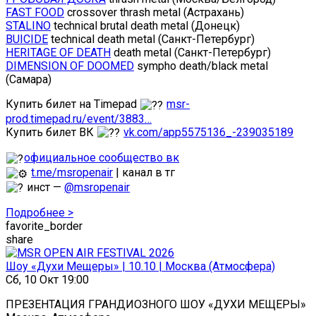
FAST FOOD
crossover thrash metal (Астрахань)
STALINO
technical brutal death metal (Донецк)
BUICIDE
technical death metal (Санкт-Петербург)
HERITAGE OF DEATH
death metal (Санкт-Петербург)
DIMENSION OF DOOMED
sympho death/black metal
(Самара)
Купить билет на Timepad
msr-
prod.timepad.ru/event/3883…
Купить билет ВК
vk.com/app5575136_-239035189
официальное сообщество вк
t.me/msropenair
| канал в тг
инст —
@msropenair
Подробнее >
favorite_border
share
Шоу «Духи Мещеры» | 10.10 | Москва (Атмосфера)
Сб, 10 Окт 19:00
ПРЕЗЕНТАЦИЯ ГРАНДИОЗНОГО ШОУ «ДУХИ МЕЩЕРЫ»