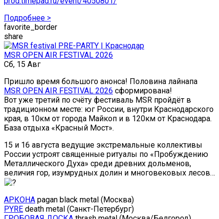
prod.timepad.ru/event/4050801/
Подробнее >
favorite_border
share
MSR OPEN AIR FESTIVAL 2026
Сб, 15 Авг
Пришло время большого анонса! Половина лайнапа
MSR OPEN AIR FESTIVAL 2026
сформирована!
Вот уже третий по счёту фестиваль MSR пройдёт в
традиционном месте: юг России, внутри Краснодарского
края, в 10км от города Майкоп и в 120км от Краснодара.
База отдыха «Красный Мост».
15 и 16 августа ведущие экстремальные коллективы
России устроят священные ритуалы по «Пробуждению
Металлического Духа» среди древних дольменов,
величия гор, изумрудных долин и многовековых лесов…
АРКОНА
pagan black metal (Москва)
PYRE
death metal (Санкт-Петербург)
ГРОБОВАЯ ДОСКА
thrash metal (Москва/Белгород)