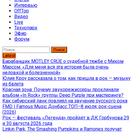
Интервью
OffTop
Видео
Live
Технопарк
Эфир
Форум
Найти:
Latest
Барабанщик MÖTLEY CRÜE о судебной тяжбе с Миком
Марсом: «Для меня вся эта история была очень
неловкой и болезненной»
Юлия Кроу рассказала о том, как пришла в рок — музыку
из балета
Красная зона: Почему звукорежиссеры проклинали
альбом «In Rock» группы Deep Purple при мастеринге?
Как сибирский панк повлиял на звучание русского рока
FMD | Famous Music Донбасс ТОП–8 июля: рок-сцена
(2026)
Рок — фестиваль «Легенда» пройдёт в ДК Горбунова 29
и 30 августа 2026 года
Linkin Park, The Smashing Pumpkins и Ramones получат