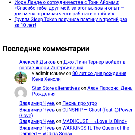
Йорн Ланде о сотрудничестве с Тони Айомми:
«Спасибо тебе, друг мой, за этот вызов и опыт —
для меня огромная честь работать с тобой!»
Группа Sleep Token получила платину в третий раз
за 10 лет!
Последние комментарии
Алексей Дыков
on
Джо Линн Тёрнер войдёт в
состав жюри Интервидения
vladimir tchuew
on
80 лет со дня рождения
Кена Хенсли
Stan Store alternatives
on
Алан Парсонс. День
Рождения
Владимир Чуев
on
Песнь про утро
Владимир Чуев
on
GUNSHIP — Ghost (feat. @Power
Glove)
Владимир Чуев
on
MÄDHOUSE — «Love Is Blind»
Владимир Чуев
on
WARKINGS ft. The Queen of the
Damned — «Odin’s Sons»