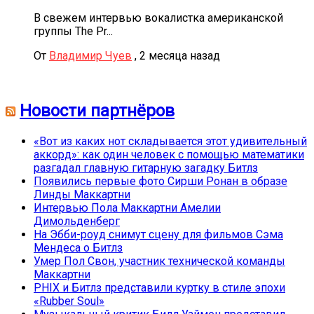
В свежем интервью вокалистка американской
группы The Pr...
От
Владимир Чуев
,
2 месяца назад
Новости партнёров
«Вот из каких нот складывается этот удивительный
аккорд»: как один человек с помощью математики
разгадал главную гитарную загадку Битлз
Появились первые фото Сирши Ронан в образе
Линды Маккартни
Интервью Пола Маккартни Амелии
Димольденберг
На Эбби-роуд снимут сцену для фильмов Сэма
Мендеса о Битлз
Умер Пол Свон, участник технической команды
Маккартни
PHIX и Битлз представили куртку в стиле эпохи
«Rubber Soul»