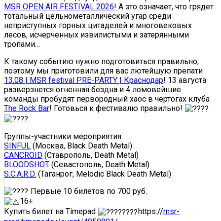
MSR OPEN AIR FESTIVAL 2026
! А это означает, что грядет
тотальный цельнометаллический угар среди
неприступных горных цитаделей и многовековых
лесов, исчерченных извилистыми и затерянными
тропами…
К такому событию нужно подготовиться правильно,
поэтому мы приготовили для вас лютейшую препати
13.08 | MSR festival PRE-PARTY | Краснодар
! 13 августа
разверзнется огненная бездна и 4 ломовейшие
команды пробудят первородный хаос в чертогах клуба
The Rock Bar
! Готовься к фестивалю правильно!
Группы-участники мероприятия:
SINFUL
(Москва, Black Death Metal)
CANCROID
(Ставрополь, Death Metal)
BLOODSHOT
(Севастополь, Death Metal)
S.C.A.R.D.
(Таганрог, Melodic Black Death Metal)
Первые 10 билетов по 700 руб.
16+
Купить билет на Timepad
https://
msr-