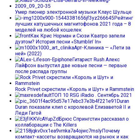
Умер пионер электронной музыки Клаус Шульце
Рейтинг
лучших катушечных магнитофонов 2021 года – 8
моделей на любой кошелек
Как Крис Норман и Сюзи Кватро запели
дуэтом? История песни «Stumblin’ In»
Арт-Клиника — «Лети за
ней» (2022)
Гитарист Rush Алекс
Лайфсон выпустил две новые песни — первые
после распада группы
Rock Privet скрестили «Король и Шут» и Rammstein
ТОП 10 RSG iRadio . Сентябрь 2021
Duran
Duran показали клип с королевой Елизаветой II и
Леди Гагой
Брюс Спрингстин рассказал о
коллаборации с The Killers
Почему
компакт-кассеты возвращаются на рынок и как