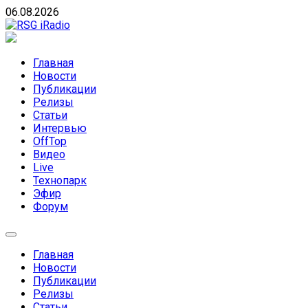
Skip
06.08.2026
to
content
RSG iRadio
RSG iRadio — Музыка различных музыкальных направлен
Главная
Новости
Публикации
Релизы
Статьи
Интервью
OffTop
Видео
Live
Технопарк
Эфир
Форум
Главная
Новости
Публикации
Релизы
Статьи