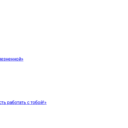
лезненной»
ть работать с тобой!»