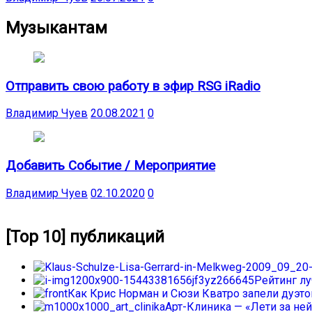
Музыкантам
Отправить свою работу в эфир RSG iRadio
Владимир Чуев
20.08.2021
0
Добавить Событие / Мероприятие
Владимир Чуев
02.10.2020
0
[Top 10] публикаций
Рейтинг л
Как Крис Норман и Сюзи Кватро запели дуэтом
Арт-Клиника — «Лети за ней