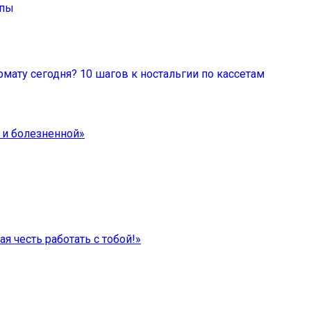
ппы
мату сегодня? 10 шагов к ностальгии по кассетам
 и болезненной»
я честь работать с тобой!»