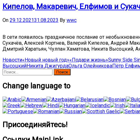
Кипелов, Макаревич, Елфимов и Сука
On
29.12.2021
31.08.2023
By
wwc
В сети появилось праздничное послание от необыкновен
Сукачёв, Алексей Кортнев, Валерий Кипелов, Андрей Мака
Дмитрий Харатьян, Чулпан Хаматова, Никита Высоцкий, Ан
Новости
«Новый новый год»
«Подари жизнь»
Sunny Side Si
Высоцкий
Никита Джигурда
Ольга Олейникова
Пётр Елфи
Найти:
Change language to
Присоединяйтесь!
Ссылки MainLink