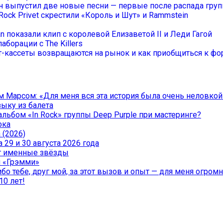
он выпустил две новые песни — первые после распада гру
Rock Privet скрестили «Король и Шут» и Rammstein
an показали клип с королевой Елизаветой II и Леди Гагой
аборации с The Killers
-кассеты возвращаются на рынок и как приобщиться к фор
 Марсом: «Для меня вся эта история была очень неловкой
зыку из балета
льбом «In Rock» группы Deep Purple при мастеринге?
ока
 (2026)
29 и 30 августа 2026 года
чат именные звёзды
и «Грэмми»
о тебе, друг мой, за этот вызов и опыт — для меня огромна
10 лет!