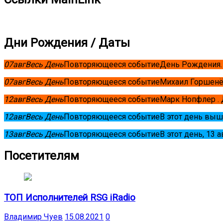
Дни Рождения / Даты
07
авг
Весь День
Повторяющееся событие
День Рождения.
07
авг
Весь День
Повторяющееся событие
Михаил Горшенё
12
авг
Весь День
Повторяющееся событие
Марк Нопфлер .
12
авг
Весь День
Повторяющееся событие
В этот день выш
13
авг
Весь День
Повторяющееся событие
В этот день, 13 
Посетителям
ТОП Исполнителей RSG iRadio
Владимир Чуев
15.08.2021
0