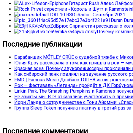
Гитарист Rush Алекс Лайфс
ТОП 10 RSG iRadio . Сентябрь 2021
Duran Dur
Брюс Спрингстин рассказал о колл
Почему компакт
Последние публикации
Барабанщик MÖTLEY CRÜE о судебной тяжбе с Миком
Юлия Кроу рассказала о том, как пришла в рок — му
Красная зона: Почему звукорежиссеры проклинали а
Как сибирский панк повлиял на звучание русского р
FMD | Famous Music Донбасс ТОП–8 июля: рок-сцена
Рок — фестиваль «Легенда» пройдёт в ДК Горбунова 
Linkin Park, The Smashing Pumpkins и Ramones полу
Не азиаты мы: BTS отказались участвовать в преми
Йорн Ланде о сотрудничестве с Тони Айомми: «Спасиб
Группа Sleep Token получила платину в третий раз за 
Последние комментарии