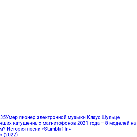
Умер пионер электронной музыки Клаус Шульце
учших катушечных магнитофонов 2021 года – 8 моделей н
? История песни «Stumblin’ In»
» (2022)