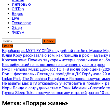
Интервью
OffTop
Видео
Live
Технопарк
Эфир
Форум
Найти:
Latest
Барабанщик MÖTLEY CRÜE о судебной тяжбе с Миком Марс
Юлия Кроу рассказала о том, как пришла в рок — музыку 
Красная зона: Почему звукорежиссеры проклинали альбом
Как сибирский панк повлиял на звучание русского рока
FMD | Famous Music Донбасс ТОП–8 июля: рок-сцена (202
Рок — фестиваль «Легенда» пройдёт в ДК Горбунова 29 и 
Linkin Park, The Smashing Pumpkins и Ramones получат и
Не азиаты мы: BTS отказались участвовать в премии «Гр
Йорн Ланде о сотрудничестве с Тони Айомми: «Спасибо теб
Группа Sleep Token получила платину в третий раз за 10 ле
Метка:
«Подари жизнь»