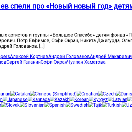
чев спели про «Новый новый год» детя
ных артистов и группы «Большое Спасибо» детям фонда «
ревич, Пётр Елфимов, Софи Окран, Никита Джигурда, Ольга 
дрей Голованов. […]
ngers
Алексей Кортнев
Андрей Голованов
Андрей Макареви
мов
Сергей Галанин
Софи Окран
Чулпан Хаматова