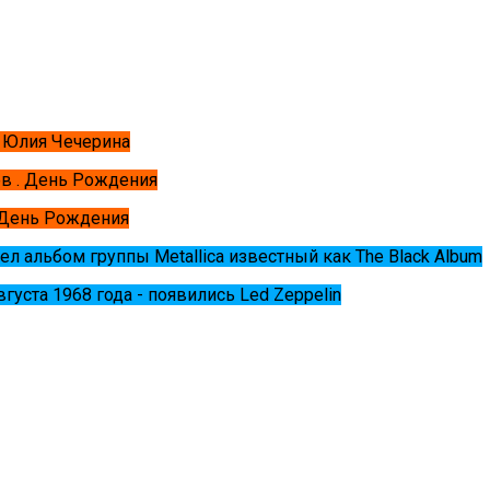
 Юлия Чечерина
в . День Рождения
 День Рождения
ел альбом группы Metallica известный как The Black Album
августа 1968 года - появились Led Zeppelin