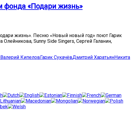
м фонда «Подари жизнь»
Подари жизнь». Песню «Новый новый год» поют Гарик
Олейникова, Sunny Side Singers, Сергей Галанин,
ч
Валерий Кипелов
Гарик Сукачёв
Дмитрий Харатьян
Никита