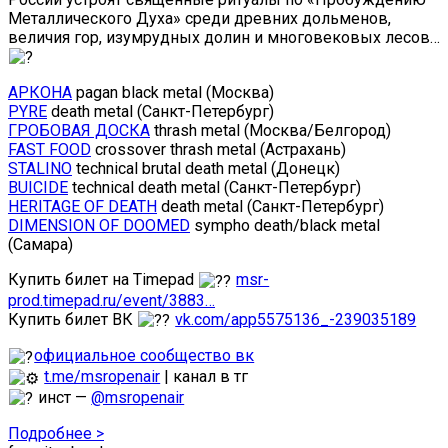
Металлического Духа» среди древних дольменов,
величия гор, изумрудных долин и многовековых лесов…
АРКОНА
pagan black metal (Москва)
PYRE
death metal (Санкт-Петербург)
ГРОБОВАЯ ДОСКА
thrash metal (Москва/Белгород)
FAST FOOD
crossover thrash metal (Астрахань)
STALINO
technical brutal death metal (Донецк)
BUICIDE
technical death metal (Санкт-Петербург)
HERITAGE OF DEATH
death metal (Санкт-Петербург)
DIMENSION OF DOOMED
sympho death/black metal
(Самара)
Купить билет на Timepad
msr-
prod.timepad.ru/event/3883…
Купить билет ВК
vk.com/app5575136_-239035189
официальное сообщество вк
t.me/msropenair
| канал в тг
инст —
@msropenair
Подробнее >