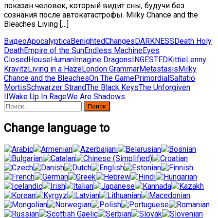
показан человек, который видит сны, будучи без
сознания после автокатастрофы. Milky Chance and the
Bleaches Living […]
Видео
Apocalyptica
Benighted
Changes
DARKNESS
Death Holy
Death
Empire of the Sun
Endless Machine
Eyes
Closed
House
Human
Imagine Dragons
INGESTED
Kittie
Lenny
Kravitz
Living in a Haze
London Grammar
Metastasis
Milky
Chance and the Bleaches
On The Game
Primordial
Saltatio
Mortis
Schwarzer Strand
The Black Keys
The Unforgiven
II
Wake Up In Rage
We Are Shadows
Найти:
Change language to