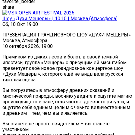
favorite_border
share
Шоу «Духи Мещеры» | 10.10 | Москва (Атмосфера)
Сб, 10 Окт 19:00
ПРЕЗЕНТАЦИЯ ГРАНДИОЗНОГО ШОУ «ДУХИ МЕЩЕРЫ»
Москва, Атмосфера
10 октября 2026, 19:00
Прямиком из диких лесов и болот, в своей тёмной
ипостаси, группа «Мещера» с присущим ей масштабом
презентует своё новое грандиозное концертное шоу
«Духи Мещеры», которого ещё не видывала русская
тяжёлая сцена.
Вы погрузитесь в атмосферу древних сказаний и
мистической природы, воочию увидите и ощутите магию
происходящего в зале, став частью древнего ритуала, и
ощутите себя единым целым с чем-то величественным
и древним – тем, чем вы и являетесь.
Вы станете не просто свидетелем – вы станете
участником…