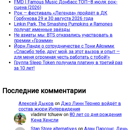
FMD | Famous Music Донбасс ТОП–8 июля: рок-
сцена (2026)
Рок — фестиваль «Легенда» пройдёт в ДК
Горбунова 29 и 30 августа 2026 года
Linkin Park, The Smashing Pumpkins и Ramones
получат именные звёзды
Не азиаты мы: BTS отказались участвовать в
премии «Грэмми»
Йорн Ланде о сотрудничестве с Тони Айомми:
«Спасибо тебе, друг мой, за этот вызов и опыт —
для меня огромная честь работать с тобой!»
Группа Sleep Token получила платину в третий раз
за 10 лет!
Последние комментарии
Алексей Дыков
on
Джо Линн Тёрнер войдёт в
состав жюри Интервидения
vladimir tchuew
on
80 лет со дня рождения
Кена Хенсли
Stan Store alternatives
on
Алан Парсонс. День