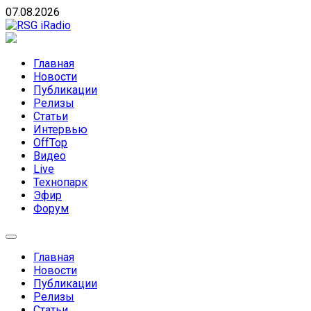
Skip
07.08.2026
to
content
RSG iRadio
RSG iRadio — Музыка различных музыкальных
направлений без возрастных ограничений
Главная
Новости
Публикации
Релизы
Статьи
Интервью
OffTop
Видео
Live
Технопарк
Эфир
Форум
Главная
Новости
Публикации
Релизы
Статьи