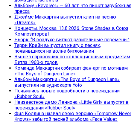
Альбому «Revolver» — 60 лет: что пишет зарубежная
пресса
Джеймс Маккартни выпустил клип на песню
«Dreams»
Концерты. Москва. 13.8.2026. Stone Shades в Союз
Композиторов!
Бьорк: “В воздухе витают разительные перемены”
Терри Крейн выпустил книгу о песнях,
появившихся на волне битломании
Вышел справочник по коллекционным предметам
Битлз 1960-х годов
Команда Маккартни собирает фан-арт по мотивам
«The Boys of Dungeon Lane»
Альбом Маккартни «The Boys of Dungeon Lane»
выпустили на аудиокарте Yoto
Появились новые подробности о переиздании
«Rubber Soul»
Неизвестное демо Леннона «Little Girl» выпустят в
переиздании «Rubber Soul»
Фил Коллинз назвал свою версию «Tomorrow Never
Knows» забытой песней альбома «Face Value»