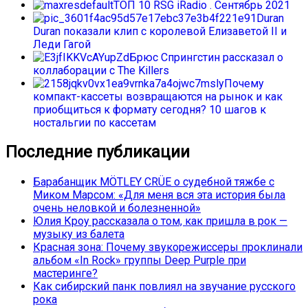
ТОП 10 RSG iRadio . Сентябрь 2021
Duran
Duran показали клип с королевой Елизаветой II и
Леди Гагой
Брюс Спрингстин рассказал о
коллаборации с The Killers
Почему
компакт-кассеты возвращаются на рынок и как
приобщиться к формату сегодня? 10 шагов к
ностальгии по кассетам
Последние публикации
Барабанщик MÖTLEY CRÜE о судебной тяжбе с
Миком Марсом: «Для меня вся эта история была
очень неловкой и болезненной»
Юлия Кроу рассказала о том, как пришла в рок —
музыку из балета
Красная зона: Почему звукорежиссеры проклинали
альбом «In Rock» группы Deep Purple при
мастеринге?
Как сибирский панк повлиял на звучание русского
рока