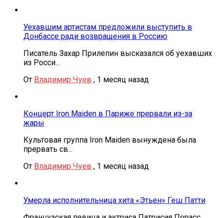
Уехавшим артистам предложили выступить в
Донбассе ради возвращения в Россию
Писатель Захар Прилепин высказался об уехавших
из Росси...
От
Владимир Чуев
,
1 месяц назад
Концерт Iron Maiden в Париже прервали из-за
жары
Культовая группа Iron Maiden вынуждена была
прервать св...
От
Владимир Чуев
,
1 месяц назад
Умерла исполнительница хита «Этьен» Геш Патти
Французская певица и актриса Патрисия Порасс