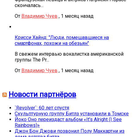
скончалась...
От
Владимир Чуев
,
1 месяц назад
Крисси Хайнд: "Люди, помешавшиеся на
смартфонах, похожи на обезьян"
В свежем интервью вокалистка американской
группы The Pr...
От
Владимир Чуев
,
1 месяц назад
Новости партнёров
`Revolver`: 60 лет спустя
Скульптурную группу Битлз установили в Томске
Йоко Оно переиздаст альбом «It’s Alright (I See
Rainbows)»
Джон Бон Джови позвонил Полу Маккартни из
дома детства битла