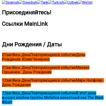
Присоединяйтесь!
Ссылки MainLink
Дни Рождения / Даты
07
авг
Весь День
Повторяющееся событие
День
Рождения. Юлия Чечерина
07
авг
Весь День
Повторяющееся событие
Михаил
Горшенёв . День Рождения
12
авг
Весь День
Повторяющееся событие
Марк Нопфлер .
День Рождения
12
авг
Весь День
Повторяющееся событие
В этот день
вышел альбом группы Metallica известный как The Black
Album