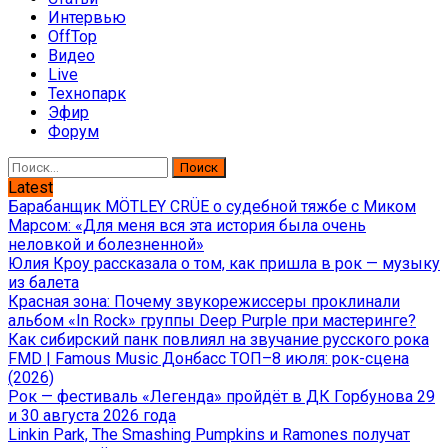
Интервью
OffTop
Видео
Live
Технопарк
Эфир
Форум
Найти:
Latest
Барабанщик MÖTLEY CRÜE о судебной тяжбе с Миком
Марсом: «Для меня вся эта история была очень
неловкой и болезненной»
Юлия Кроу рассказала о том, как пришла в рок — музыку
из балета
Красная зона: Почему звукорежиссеры проклинали
альбом «In Rock» группы Deep Purple при мастеринге?
Как сибирский панк повлиял на звучание русского рока
FMD | Famous Music Донбасс ТОП–8 июля: рок-сцена
(2026)
Рок — фестиваль «Легенда» пройдёт в ДК Горбунова 29
и 30 августа 2026 года
Linkin Park, The Smashing Pumpkins и Ramones получат