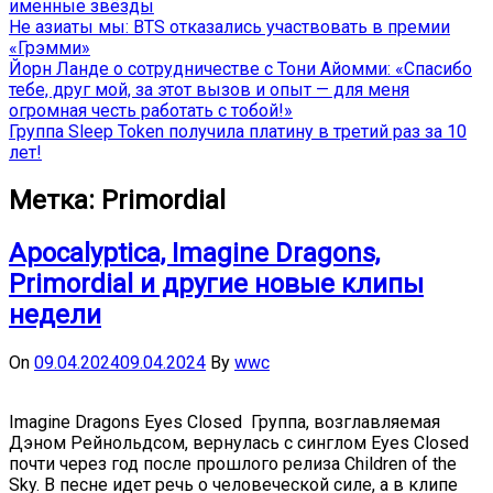
именные звёзды
Не азиаты мы: BTS отказались участвовать в премии
«Грэмми»
Йорн Ланде о сотрудничестве с Тони Айомми: «Спасибо
тебе, друг мой, за этот вызов и опыт — для меня
огромная честь работать с тобой!»
Группа Sleep Token получила платину в третий раз за 10
лет!
Метка:
Primordial
Apocalyptica, Imagine Dragons,
Primordial и другие новые клипы
недели
On
09.04.2024
09.04.2024
By
wwc
Imagine Dragons Eyes Closed Группа, возглавляемая
Дэном Рейнольдсом, вернулась с синглом Eyes Closed
почти через год после прошлого релиза Children of the
Sky. В песне идет речь о человеческой силе, а в клипе