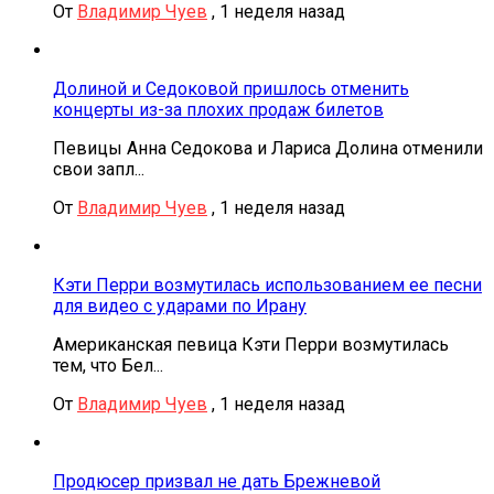
От
Владимир Чуев
,
1 неделя назад
Долиной и Седоковой пришлось отменить
концерты из-за плохих продаж билетов
Певицы Анна Седокова и Лариса Долина отменили
свои запл...
От
Владимир Чуев
,
1 неделя назад
Кэти Перри возмутилась использованием ее песни
для видео с ударами по Ирану
Американская певица Кэти Перри возмутилась
тем, что Бел...
От
Владимир Чуев
,
1 неделя назад
Продюсер призвал не дать Брежневой