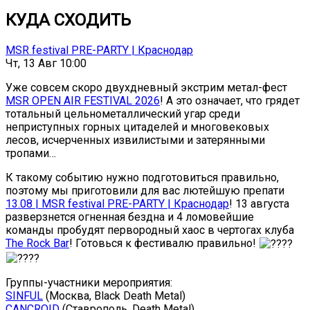
КУДА СХОДИТЬ
MSR festival PRE-PARTY | Краснодар
Чт, 13 Авг 10:00
Уже совсем скоро двухдневный экстрим метал-фест
MSR OPEN AIR FESTIVAL 2026
! А это означает, что грядет
тотальный цельнометаллический угар среди
неприступных горных цитаделей и многовековых
лесов, исчерченных извилистыми и затерянными
тропами…
К такому событию нужно подготовиться правильно,
поэтому мы приготовили для вас лютейшую препати
13.08 | MSR festival PRE-PARTY | Краснодар
! 13 августа
разверзнется огненная бездна и 4 ломовейшие
команды пробудят первородный хаос в чертогах клуба
The Rock Bar
! Готовься к фестивалю правильно!
Группы-участники мероприятия:
SINFUL
(Москва, Black Death Metal)
CANCROID
(Ставрополь, Death Metal)