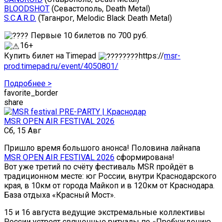
BLOODSHOT
(Севастополь, Death Metal)
S.C.A.R.D.
(Таганрог, Melodic Black Death Metal)
Первые 10 билетов по 700 руб.
16+
Купить билет на Timepad
https://
msr-
prod.timepad.ru/event/4050801/
Подробнее >
favorite_border
share
MSR OPEN AIR FESTIVAL 2026
Сб, 15 Авг
Пришло время большого анонса! Половина лайнапа
MSR OPEN AIR FESTIVAL 2026
сформирована!
Вот уже третий по счёту фестиваль MSR пройдёт в
традиционном месте: юг России, внутри Краснодарского
края, в 10км от города Майкоп и в 120км от Краснодара.
База отдыха «Красный Мост».
15 и 16 августа ведущие экстремальные коллективы
России устроят священные ритуалы по «Пробуждению