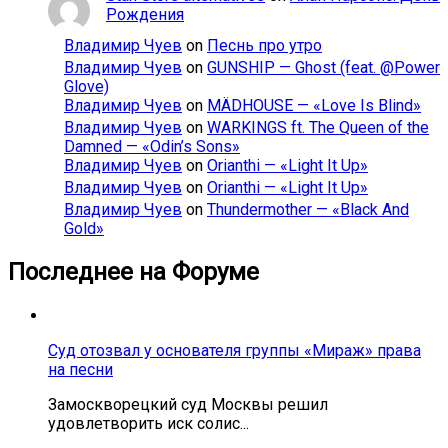
Рождения
Владимир Чуев
on
Песнь про утро
Владимир Чуев
on
GUNSHIP — Ghost (feat. @Power
Glove)
Владимир Чуев
on
MÄDHOUSE — «Love Is Blind»
Владимир Чуев
on
WARKINGS ft. The Queen of the
Damned — «Odin’s Sons»
Владимир Чуев
on
Orianthi — «Light It Up»
Владимир Чуев
on
Orianthi — «Light It Up»
Владимир Чуев
on
Thundermother — «Black And
Gold»
Последнее на Форуме
Суд отозвал у основателя группы «Мираж» права
на песни
Замоскворецкий суд Москвы решил
удовлетворить иск солис...