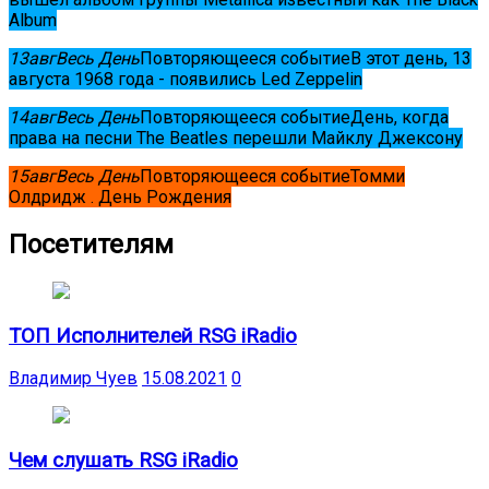
Album
13
авг
Весь День
Повторяющееся событие
В этот день, 13
августа 1968 года - появились Led Zeppelin
14
авг
Весь День
Повторяющееся событие
День, когда
права на песни The Beatles перешли Майклу Джексону
15
авг
Весь День
Повторяющееся событие
Томми
Олдридж . День Рождения
Посетителям
ТОП Исполнителей RSG iRadio
Владимир Чуев
15.08.2021
0
Чем слушать RSG iRadio