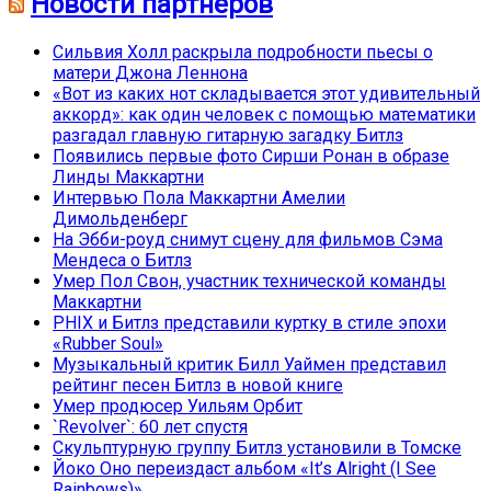
Новости партнёров
Сильвия Холл раскрыла подробности пьесы о
матери Джона Леннона
«Вот из каких нот складывается этот удивительный
аккорд»: как один человек с помощью математики
разгадал главную гитарную загадку Битлз
Появились первые фото Сирши Ронан в образе
Линды Маккартни
Интервью Пола Маккартни Амелии
Димольденберг
На Эбби-роуд снимут сцену для фильмов Сэма
Мендеса о Битлз
Умер Пол Свон, участник технической команды
Маккартни
PHIX и Битлз представили куртку в стиле эпохи
«Rubber Soul»
Музыкальный критик Билл Уаймен представил
рейтинг песен Битлз в новой книге
Умер продюсер Уильям Орбит
`Revolver`: 60 лет спустя
Скульптурную группу Битлз установили в Томске
Йоко Оно переиздаст альбом «It’s Alright (I See
Rainbows)»