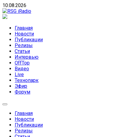
Skip
10.08.2026
to
content
RSG iRadio
RSG iRadio — Музыка различных музыкальных
направлений без возрастных ограничений
Главная
Новости
Публикации
Релизы
Статьи
Интервью
OffTop
Видео
Live
Технопарк
Эфир
Форум
Главная
Новости
Публикации
Релизы
Статьи