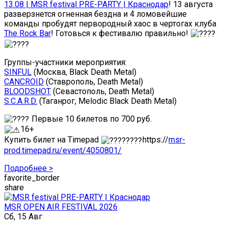
13.08 | MSR festival PRE-PARTY | Краснодар
! 13 августа
разверзнется огненная бездна и 4 ломовейшие
команды пробудят первородный хаос в чертогах клуба
The Rock Bar
! Готовься к фестивалю правильно!
Группы-участники мероприятия:
SINFUL
(Москва, Black Death Metal)
CANCROID
(Ставрополь, Death Metal)
BLOODSHOT
(Севастополь, Death Metal)
S.C.A.R.D.
(Таганрог, Melodic Black Death Metal)
Первые 10 билетов по 700 руб.
16+
Купить билет на Timepad
https://
msr-
prod.timepad.ru/event/4050801/
Подробнее >
favorite_border
share
MSR OPEN AIR FESTIVAL 2026
Сб, 15 Авг