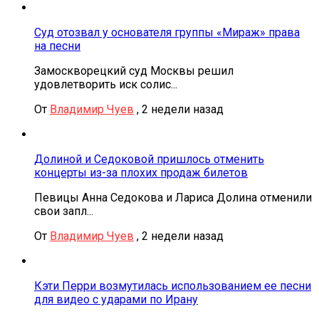
Суд отозвал у основателя группы «Мираж» права
на песни
Замоскворецкий суд Москвы решил
удовлетворить иск солис...
От
Владимир Чуев
,
2 недели назад
Долиной и Седоковой пришлось отменить
концерты из-за плохих продаж билетов
Певицы Анна Седокова и Лариса Долина отменили
свои запл...
От
Владимир Чуев
,
2 недели назад
Кэти Перри возмутилась использованием ее песни
для видео с ударами по Ирану