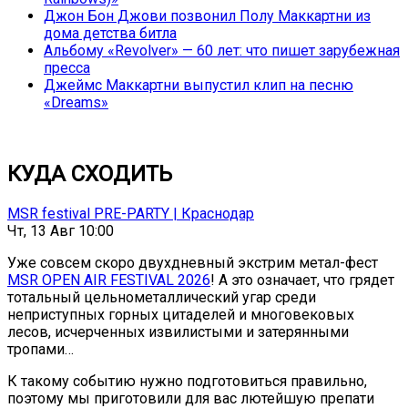
Джон Бон Джови позвонил Полу Маккартни из
дома детства битла
Альбому «Revolver» — 60 лет: что пишет зарубежная
пресса
Джеймс Маккартни выпустил клип на песню
«Dreams»
КУДА СХОДИТЬ
MSR festival PRE-PARTY | Краснодар
Чт, 13 Авг 10:00
Уже совсем скоро двухдневный экстрим метал-фест
MSR OPEN AIR FESTIVAL 2026
! А это означает, что грядет
тотальный цельнометаллический угар среди
неприступных горных цитаделей и многовековых
лесов, исчерченных извилистыми и затерянными
тропами…
К такому событию нужно подготовиться правильно,
поэтому мы приготовили для вас лютейшую препати