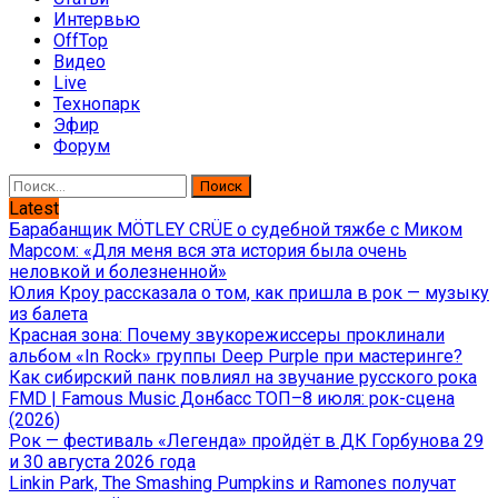
Интервью
OffTop
Видео
Live
Технопарк
Эфир
Форум
Найти:
Latest
Барабанщик MÖTLEY CRÜE о судебной тяжбе с Миком
Марсом: «Для меня вся эта история была очень
неловкой и болезненной»
Юлия Кроу рассказала о том, как пришла в рок — музыку
из балета
Красная зона: Почему звукорежиссеры проклинали
альбом «In Rock» группы Deep Purple при мастеринге?
Как сибирский панк повлиял на звучание русского рока
FMD | Famous Music Донбасс ТОП–8 июля: рок-сцена
(2026)
Рок — фестиваль «Легенда» пройдёт в ДК Горбунова 29
и 30 августа 2026 года
Linkin Park, The Smashing Pumpkins и Ramones получат