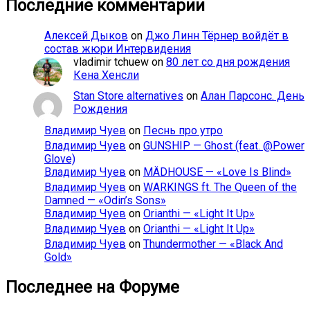
Последние комментарии
Алексей Дыков
on
Джо Линн Тёрнер войдёт в
состав жюри Интервидения
vladimir tchuew
on
80 лет со дня рождения
Кена Хенсли
Stan Store alternatives
on
Алан Парсонс. День
Рождения
Владимир Чуев
on
Песнь про утро
Владимир Чуев
on
GUNSHIP — Ghost (feat. @Power
Glove)
Владимир Чуев
on
MÄDHOUSE — «Love Is Blind»
Владимир Чуев
on
WARKINGS ft. The Queen of the
Damned — «Odin’s Sons»
Владимир Чуев
on
Orianthi — «Light It Up»
Владимир Чуев
on
Orianthi — «Light It Up»
Владимир Чуев
on
Thundermother — «Black And
Gold»
Последнее на Форуме