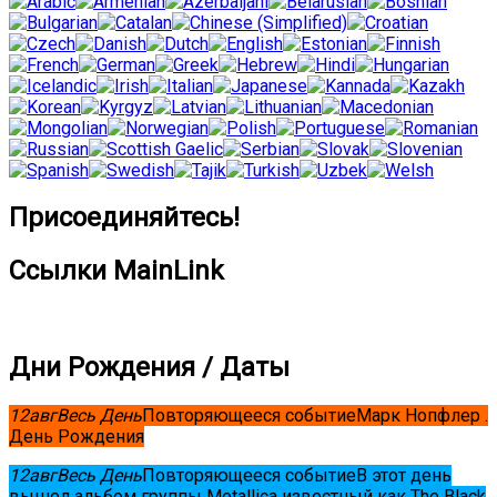
Присоединяйтесь!
Ссылки MainLink
Дни Рождения / Даты
12
авг
Весь День
Повторяющееся событие
Марк Нопфлер .
День Рождения
12
авг
Весь День
Повторяющееся событие
В этот день
вышел альбом группы Metallica известный как The Black