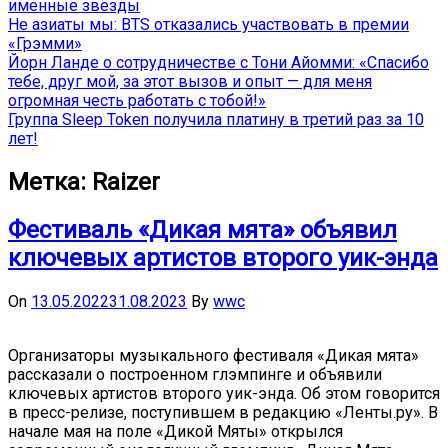
именные звёзды
Не азиаты мы: BTS отказались участвовать в премии
«Грэмми»
Йорн Ланде о сотрудничестве с Тони Айомми: «Спасибо
тебе, друг мой, за этот вызов и опыт — для меня
огромная честь работать с тобой!»
Группа Sleep Token получила платину в третий раз за 10
лет!
Метка:
Raizer
Фестиваль «Дикая мята» объявил
ключевых артистов второго уик-энда
On
13.05.2022
31.08.2023
By
wwc
Организаторы музыкального фестиваля «Дикая мята»
рассказали о построенном глэмпинге и объявили
ключевых артистов второго уик-энда. Об этом говорится
в пресс-релизе, поступившем в редакцию «Ленты.ру». В
начале мая на поле «Дикой Мяты» открылся