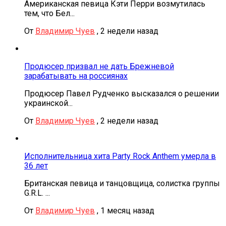
Американская певица Кэти Перри возмутилась
тем, что Бел...
От
Владимир Чуев
,
2 недели назад
Продюсер призвал не дать Брежневой
зарабатывать на россиянах
Продюсер Павел Рудченко высказался о решении
украинской...
От
Владимир Чуев
,
2 недели назад
Исполнительница хита Party Rock Anthem умерла в
36 лет
Британская певица и танцовщица, солистка группы
G.R.L. ...
От
Владимир Чуев
,
1 месяц назад