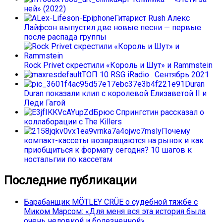
ней» (2022)
Гитарист Rush Алекс
Лайфсон выпустил две новые песни — первые
после распада группы
Rock Privet скрестили «Король и Шут» и Rammstein
ТОП 10 RSG iRadio . Сентябрь 2021
Duran
Duran показали клип с королевой Елизаветой II и
Леди Гагой
Брюс Спрингстин рассказал о
коллаборации с The Killers
Почему
компакт-кассеты возвращаются на рынок и как
приобщиться к формату сегодня? 10 шагов к
ностальгии по кассетам
Последние публикации
Барабанщик MÖTLEY CRÜE о судебной тяжбе с
Миком Марсом: «Для меня вся эта история была
очень неловкой и болезненной»