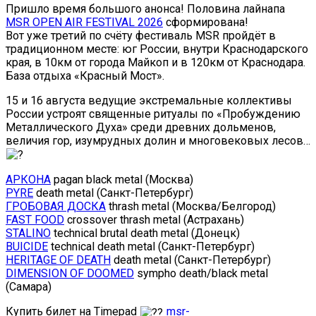
Пришло время большого анонса! Половина лайнапа
MSR OPEN AIR FESTIVAL 2026
сформирована!
Вот уже третий по счёту фестиваль MSR пройдёт в
традиционном месте: юг России, внутри Краснодарского
края, в 10км от города Майкоп и в 120км от Краснодара.
База отдыха «Красный Мост».
15 и 16 августа ведущие экстремальные коллективы
России устроят священные ритуалы по «Пробуждению
Металлического Духа» среди древних дольменов,
величия гор, изумрудных долин и многовековых лесов…
АРКОНА
pagan black metal (Москва)
PYRE
death metal (Санкт-Петербург)
ГРОБОВАЯ ДОСКА
thrash metal (Москва/Белгород)
FAST FOOD
crossover thrash metal (Астрахань)
STALINO
technical brutal death metal (Донецк)
BUICIDE
technical death metal (Санкт-Петербург)
HERITAGE OF DEATH
death metal (Санкт-Петербург)
DIMENSION OF DOOMED
sympho death/black metal
(Самара)
Купить билет на Timepad
msr-