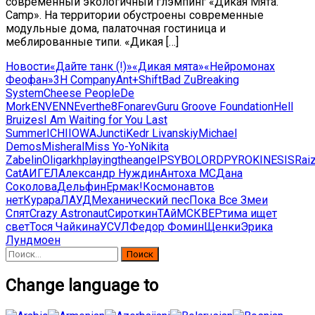
современный экологичный глэмпинг «Дикая Мята.
Сamp». На территории обустроены современные
модульные дома, палаточная гостиница и
меблированные типи. «Дикая […]
Новости
«Дайте танк (!)»
«Дикая мята»
«Нейромонах
Феофан»
3H Company
Ant+Shift
Bad Zu
Breaking
System
Cheese People
De
Mork
ENVENN
Everthe8
Fonarev
Guru Groove Foundation
Hell
Bruizes
I Am Waiting for You Last
Summer
ICHI
IOWA
Juncti
Kedr Livanskiy
Michael
Demos
Misheral
Miss Yo-Yo
Nikita
Zabelin
Oligarkh
playingtheangel
PSYBOLORD
PYROKINESIS
Rai
Cat
АИГЕЛ
Александр Нуждин
Антоха MC
Дана
Соколова
Дельфин
Ермак!
Космонавтов
нет
Курара
ЛАУД
Механический пес
Пока Все Змеи
Спят
Сrazy Astronaut
Сироткин
ТАйМСКВЕР
тима ищет
свет
Тося Чайкина
УСVЛ
Федор Фомин
Щенки
Эрика
Лундмоен
Найти:
Change language to