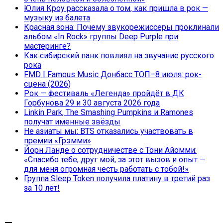
Юлия Кроу рассказала о том, как пришла в рок —
музыку из балета
Красная зона: Почему звукорежиссеры проклинали
альбом «In Rock» группы Deep Purple при
мастеринге?
Как сибирский панк повлиял на звучание русского
рока
FMD | Famous Music Донбасс ТОП–8 июля: рок-
сцена (2026)
Рок — фестиваль «Легенда» пройдёт в ДК
Горбунова 29 и 30 августа 2026 года
Linkin Park, The Smashing Pumpkins и Ramones
получат именные звёзды
Не азиаты мы: BTS отказались участвовать в
премии «Грэмми»
Йорн Ланде о сотрудничестве с Тони Айомми:
«Спасибо тебе, друг мой, за этот вызов и опыт —
для меня огромная честь работать с тобой!»
Группа Sleep Token получила платину в третий раз
за 10 лет!