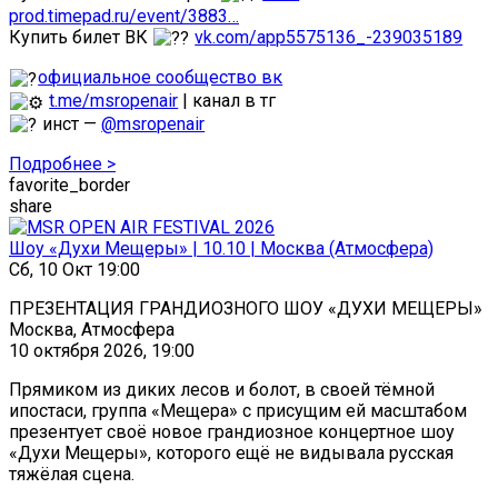
prod.timepad.ru/event/3883…
Купить билет ВК
vk.com/app5575136_-239035189
официальное сообщество вк
t.me/msropenair
| канал в тг
инст —
@msropenair
Подробнее >
favorite_border
share
Шоу «Духи Мещеры» | 10.10 | Москва (Атмосфера)
Сб, 10 Окт 19:00
ПРЕЗЕНТАЦИЯ ГРАНДИОЗНОГО ШОУ «ДУХИ МЕЩЕРЫ»
Москва, Атмосфера
10 октября 2026, 19:00
Прямиком из диких лесов и болот, в своей тёмной
ипостаси, группа «Мещера» с присущим ей масштабом
презентует своё новое грандиозное концертное шоу
«Духи Мещеры», которого ещё не видывала русская
тяжёлая сцена.