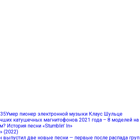
Умер пионер электронной музыки Клаус Шульце
учших катушечных магнитофонов 2021 года – 8 моделей н
? История песни «Stumblin’ In»
» (2022)
он выпустил две новые песни — первые после распада гру