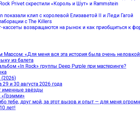
Rock Privet скрестили «Король и Шут» и Rammstein
an показали клип с королевой Елизаветой II и Леди Гагой
аборации с The Killers
-кассеты возвращаются на рынок и как приобщиться к фор
 Марсом: «Для меня вся эта история была очень неловкой
зыку из балета
льбом «In Rock» группы Deep Purple при мастеринге?
ока
 (2026)
29 и 30 августа 2026 года
чат именные звёзды
и «Грэмми»
о тебе, друг мой, за этот вызов и опыт — для меня огромна
10 лет!