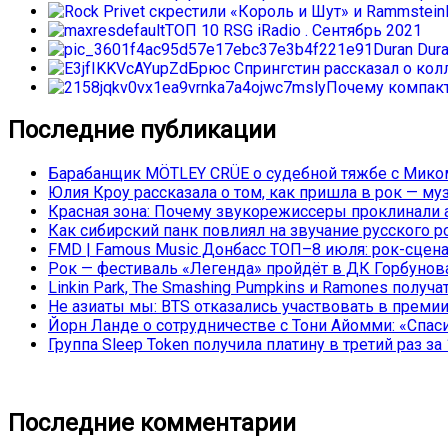
ТОП 10 RSG iRadio . Сентябрь 2021
Duran Dur
Брюс Спрингстин рассказал о колл
Почему компакт
Последние публикации
Барабанщик MÖTLEY CRÜE о судебной тяжбе с Миком
Юлия Кроу рассказала о том, как пришла в рок — му
Красная зона: Почему звукорежиссеры проклинали а
Как сибирский панк повлиял на звучание русского р
FMD | Famous Music Донбасс ТОП–8 июля: рок-сцена
Рок — фестиваль «Легенда» пройдёт в ДК Горбунова 
Linkin Park, The Smashing Pumpkins и Ramones полу
Не азиаты мы: BTS отказались участвовать в преми
Йорн Ланде о сотрудничестве с Тони Айомми: «Спасиб
Группа Sleep Token получила платину в третий раз за 
Последние комментарии