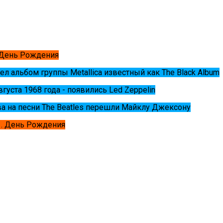
 День Рождения
ел альбом группы Metallica известный как The Black Album
августа 1968 года - появились Led Zeppelin
ва на песни The Beatles перешли Майклу Джексону
. День Рождения