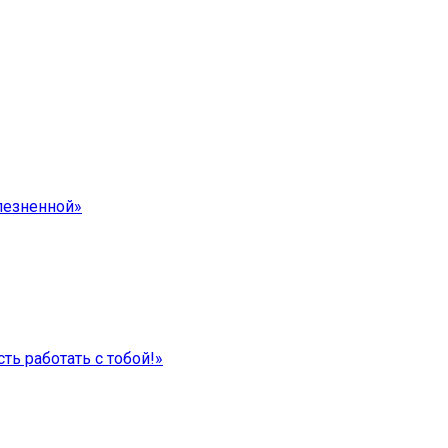
лезненной»
ть работать с тобой!»