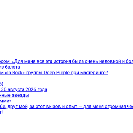
ом: «Для меня вся эта история была очень неловкой и бо
из балета
 «In Rock» группы Deep Purple при мастеринге?
6)
30 августа 2026 года
менные звёзды
эмми»
е, друг мой, за этот вызов и опыт — для меня огромная чес
т!