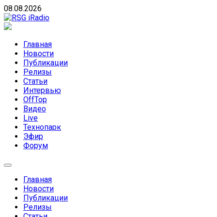
Skip
08.08.2026
to
content
RSG iRadio
RSG iRadio — Музыка различных музыкальных направлен
Главная
Новости
Публикации
Релизы
Статьи
Интервью
OffTop
Видео
Live
Технопарк
Эфир
Форум
Главная
Новости
Публикации
Релизы
Статьи