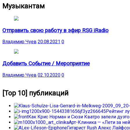
Музыкантам
Отправить свою работу в эфир RSG iRadio
Владимир Чуев
20.08.2021
0
Добавить Событие / Мероприятие
Владимир Чуев
02.10.2020
0
[Top 10] публикаций
Рейтинг л
Как Крис Норман и Сюзи Кватро запели дуэтом
Арт-Клиника — «Лети за ней
Гитарист Rush Алекс Лайфс