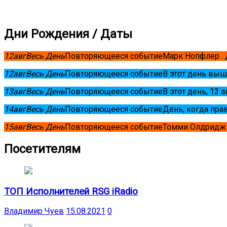
Дни Рождения / Даты
12
авг
Весь День
Повторяющееся событие
Марк Нопфлер .
12
авг
Весь День
Повторяющееся событие
В этот день выш
13
авг
Весь День
Повторяющееся событие
В этот день, 13 
14
авг
Весь День
Повторяющееся событие
День, когда пра
15
авг
Весь День
Повторяющееся событие
Томми Олдридж 
Посетителям
ТОП Исполнителей RSG iRadio
Владимир Чуев
15.08.2021
0