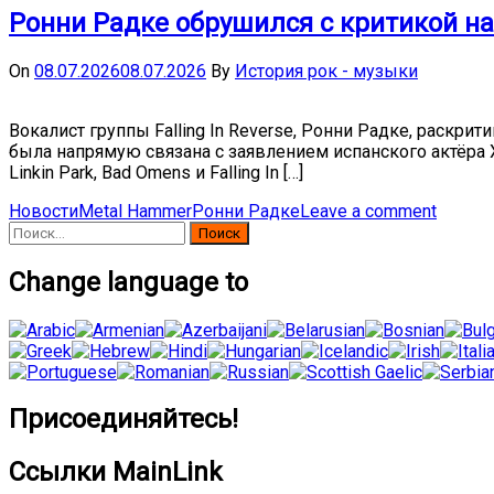
Ронни Радке обрушился с критикой н
On
08.07.2026
08.07.2026
By
История рок - музыки
Вокалист группы Falling In Reverse, Ронни Радке, раскри
была напрямую связана с заявлением испанского актёра 
Linkin Park, Bad Omens и Falling In […]
Новости
Metal Hammer
Ронни Радке
Leave a comment
Найти:
Change language to
Присоединяйтесь!
Ссылки MainLink