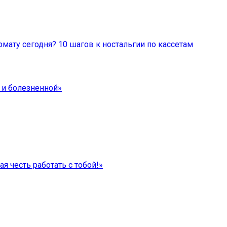
мату сегодня? 10 шагов к ностальгии по кассетам
 и болезненной»
я честь работать с тобой!»