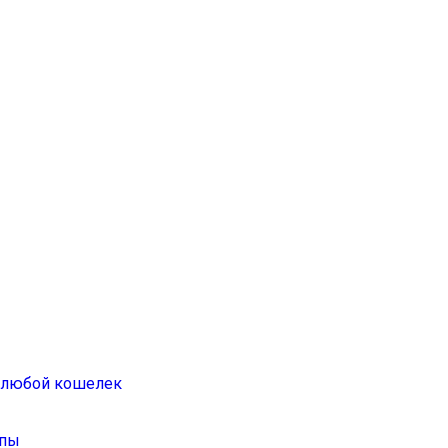
а любой кошелек
ппы