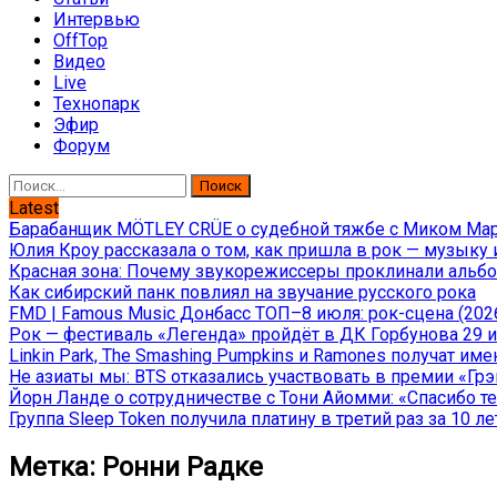
Интервью
OffTop
Видео
Live
Технопарк
Эфир
Форум
Найти:
Latest
Барабанщик MÖTLEY CRÜE о судебной тяжбе с Миком Марс
Юлия Кроу рассказала о том, как пришла в рок — музыку 
Красная зона: Почему звукорежиссеры проклинали альбом
Как сибирский панк повлиял на звучание русского рока
FMD | Famous Music Донбасс ТОП–8 июля: рок-сцена (202
Рок — фестиваль «Легенда» пройдёт в ДК Горбунова 29 и 
Linkin Park, The Smashing Pumpkins и Ramones получат и
Не азиаты мы: BTS отказались участвовать в премии «Гр
Йорн Ланде о сотрудничестве с Тони Айомми: «Спасибо теб
Группа Sleep Token получила платину в третий раз за 10 ле
Метка:
Ронни Радке