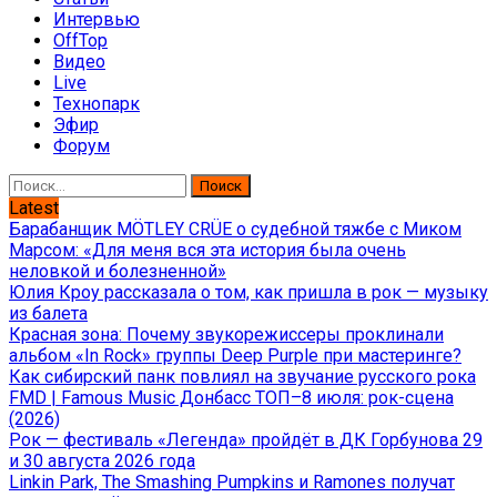
Интервью
OffTop
Видео
Live
Технопарк
Эфир
Форум
Найти:
Latest
Барабанщик MÖTLEY CRÜE о судебной тяжбе с Миком
Марсом: «Для меня вся эта история была очень
неловкой и болезненной»
Юлия Кроу рассказала о том, как пришла в рок — музыку
из балета
Красная зона: Почему звукорежиссеры проклинали
альбом «In Rock» группы Deep Purple при мастеринге?
Как сибирский панк повлиял на звучание русского рока
FMD | Famous Music Донбасс ТОП–8 июля: рок-сцена
(2026)
Рок — фестиваль «Легенда» пройдёт в ДК Горбунова 29
и 30 августа 2026 года
Linkin Park, The Smashing Pumpkins и Ramones получат