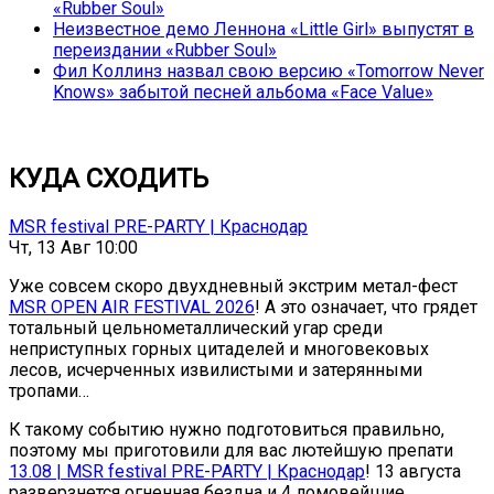
«Rubber Soul»
Неизвестное демо Леннона «Little Girl» выпустят в
переиздании «Rubber Soul»
Фил Коллинз назвал свою версию «Tomorrow Never
Knows» забытой песней альбома «Face Value»
КУДА СХОДИТЬ
MSR festival PRE-PARTY | Краснодар
Чт, 13 Авг 10:00
Уже совсем скоро двухдневный экстрим метал-фест
MSR OPEN AIR FESTIVAL 2026
! А это означает, что грядет
тотальный цельнометаллический угар среди
неприступных горных цитаделей и многовековых
лесов, исчерченных извилистыми и затерянными
тропами…
К такому событию нужно подготовиться правильно,
поэтому мы приготовили для вас лютейшую препати
13.08 | MSR festival PRE-PARTY | Краснодар
! 13 августа
разверзнется огненная бездна и 4 ломовейшие