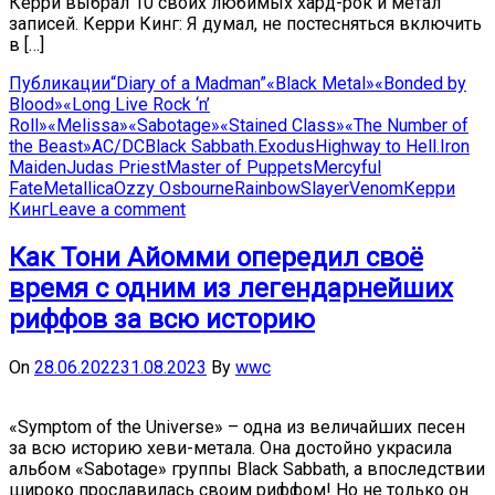
Керри выбрал 10 своих любимых хард-рок и метал
записей. Керри Кинг: Я думал, не постесняться включить
в […]
Публикации
“Diary of a Madman”
«Black Metal»
«Bonded by
Blood»
«Long Live Rock ‘n’
Roll»
«Melissa»
«Sabotage»
«Stained Class»
«The Number of
the Beast»
AC/DC
Black Sabbath.
Exodus
Highway to Hell.
Iron
Maiden
Judas Priest
Master of Puppets
Mercyful
Fate
Metallica
Ozzy Osbourne
Rainbow
Slayer
Venom
Керри
Кинг
Leave a comment
Как Тони Айомми опередил своё
время с одним из легендарнейших
риффов за всю историю
On
28.06.2022
31.08.2023
By
wwc
«Symptom of the Universe» – одна из величайших песен
за всю историю хеви-метала. Она достойно украсила
альбом «Sabotage» группы Black Sabbath, а впоследствии
широко прославилась своим риффом! Но не только он