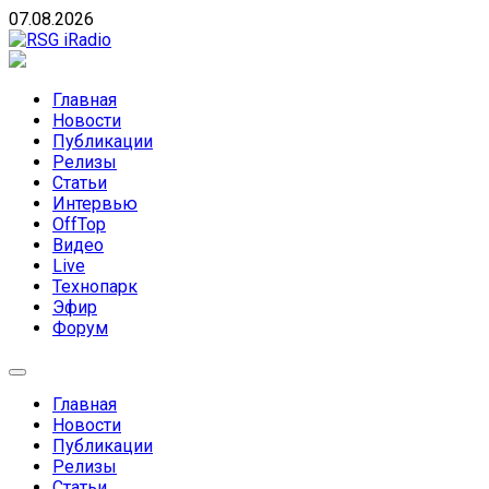
Skip
07.08.2026
to
content
RSG iRadio
RSG iRadio — Музыка различных музыкальных
направлений без возрастных ограничений
Главная
Новости
Публикации
Релизы
Статьи
Интервью
OffTop
Видео
Live
Технопарк
Эфир
Форум
Главная
Новости
Публикации
Релизы
Статьи