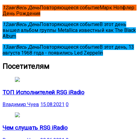
12
авг
Весь День
Повторяющееся событие
Марк Нопфлер .
День Рождения
12
авг
Весь День
Повторяющееся событие
В этот день
вышел альбом группы Metallica известный как The Black
Album
13
авг
Весь День
Повторяющееся событие
В этот день, 13
августа 1968 года - появились Led Zeppelin
Посетителям
ТОП Исполнителей RSG iRadio
Владимир Чуев
15.08.2021
0
Чем слушать RSG iRadio