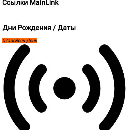
Ссылки MainLink
Дни Рождения / Даты
07
авг
Весь День