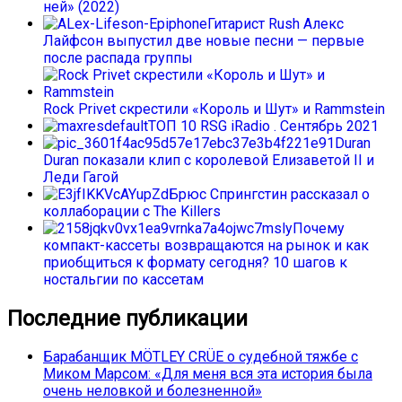
ней» (2022)
Гитарист Rush Алекс
Лайфсон выпустил две новые песни — первые
после распада группы
Rock Privet скрестили «Король и Шут» и Rammstein
ТОП 10 RSG iRadio . Сентябрь 2021
Duran
Duran показали клип с королевой Елизаветой II и
Леди Гагой
Брюс Спрингстин рассказал о
коллаборации с The Killers
Почему
компакт-кассеты возвращаются на рынок и как
приобщиться к формату сегодня? 10 шагов к
ностальгии по кассетам
Последние публикации
Барабанщик MÖTLEY CRÜE о судебной тяжбе с
Миком Марсом: «Для меня вся эта история была
очень неловкой и болезненной»