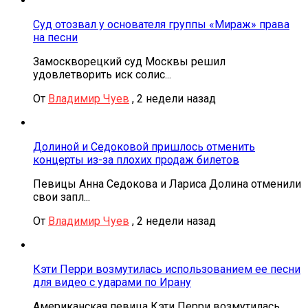
Суд отозвал у основателя группы «Мираж» права
на песни
Замоскворецкий суд Москвы решил
удовлетворить иск солис...
От
Владимир Чуев
,
2 недели назад
Долиной и Седоковой пришлось отменить
концерты из-за плохих продаж билетов
Певицы Анна Седокова и Лариса Долина отменили
свои запл...
От
Владимир Чуев
,
2 недели назад
Кэти Перри возмутилась использованием ее песни
для видео с ударами по Ирану
Американская певица Кэти Перри возмутилась