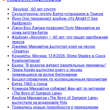
`Revolver`: 60 лет спустя
Скульптурную группу Битлз установили в Томске
Йоко Оно переиздаст альбом «It’s Alright (I See
Rainbows)»
Джон Бон Джови позвонил Полу Маккартни из
дома детства битла
Альбому «Revolver» — 60 лет: что пишет зарубежная
пресса
Джеймс Маккартни выпустил клип на песню
«Dreams»
Концерты. Москва. 13.8.2026. Stone Shades в Союз
Композиторов!
Бьорк: “В воздухе витают разительные перемены”
Терри Крейн выпустил книгу о песнях,
появившихся на волне битломании
Вышел справочник по коллекционным предметам
Битлз 1960-х годов
Команда Маккартни собирает фан-арт по мотивам
«The Boys of Dungeon Lane»
Альбом Маккартни «The Boys of Dungeon Lane»
выпустили на аудиокарте Yoto
Появились новые подробности о переиздании