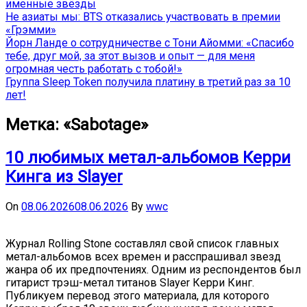
именные звёзды
Не азиаты мы: BTS отказались участвовать в премии
«Грэмми»
Йорн Ланде о сотрудничестве с Тони Айомми: «Спасибо
тебе, друг мой, за этот вызов и опыт — для меня
огромная честь работать с тобой!»
Группа Sleep Token получила платину в третий раз за 10
лет!
Метка:
«Sabotage»
10 любимых метал-альбомов Керри
Кинга из Slayer
On
08.06.2026
08.06.2026
By
wwc
Журнал Rolling Stone составлял свой список главных
метал-альбомов всех времен и расспрашивал звезд
жанра об их предпочтениях. Одним из респондентов был
гитарист трэш-метал титанов Slayer Керри Кинг.
Публикуем перевод этого материала, для которого