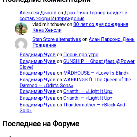
Алексей Дыков
on
Джо Линн Тёрнер войдёт в
состав жюри Интервидения
vladimir tchuew
on
80 лет со дня рождения
Кена Хенсли
Stan Store alternatives
on
Алан Парсонс. День
Рождения
Владимир Чуев
on
Песнь про утро
Владимир Чуев
on
GUNSHIP — Ghost (feat. @Power
Glove)
Владимир Чуев
on
MÄDHOUSE — «Love Is Blind»
Владимир Чуев
on
WARKINGS ft. The Queen of the
Damned — «Odin’s Sons»
Владимир Чуев
on
Orianthi — «Light It Up»
Владимир Чуев
on
Orianthi — «Light It Up»
Владимир Чуев
on
Thundermother — «Black And
Gold»
Последнее на Форуме