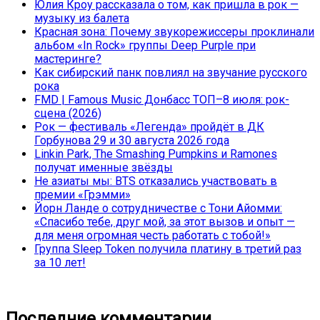
Юлия Кроу рассказала о том, как пришла в рок —
музыку из балета
Красная зона: Почему звукорежиссеры проклинали
альбом «In Rock» группы Deep Purple при
мастеринге?
Как сибирский панк повлиял на звучание русского
рока
FMD | Famous Music Донбасс ТОП–8 июля: рок-
сцена (2026)
Рок — фестиваль «Легенда» пройдёт в ДК
Горбунова 29 и 30 августа 2026 года
Linkin Park, The Smashing Pumpkins и Ramones
получат именные звёзды
Не азиаты мы: BTS отказались участвовать в
премии «Грэмми»
Йорн Ланде о сотрудничестве с Тони Айомми:
«Спасибо тебе, друг мой, за этот вызов и опыт —
для меня огромная честь работать с тобой!»
Группа Sleep Token получила платину в третий раз
за 10 лет!
Последние комментарии