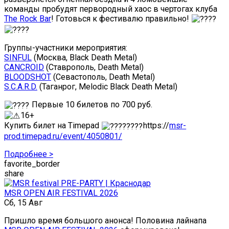
команды пробудят первородный хаос в чертогах клуба
The Rock Bar
! Готовься к фестивалю правильно!
Группы-участники мероприятия:
SINFUL
(Москва, Black Death Metal)
CANCROID
(Ставрополь, Death Metal)
BLOODSHOT
(Севастополь, Death Metal)
S.C.A.R.D.
(Таганрог, Melodic Black Death Metal)
Первые 10 билетов по 700 руб.
16+
Купить билет на Timepad
https://
msr-
prod.timepad.ru/event/4050801/
Подробнее >
favorite_border
share
MSR OPEN AIR FESTIVAL 2026
Сб, 15 Авг
Пришло время большого анонса! Половина лайнапа