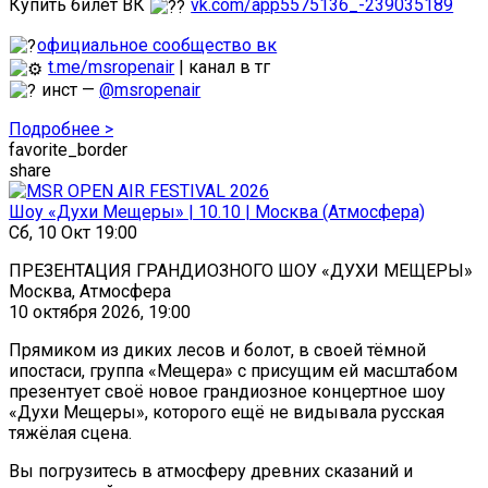
Купить билет ВК
vk.com/app5575136_-239035189
официальное сообщество вк
t.me/msropenair
| канал в тг
инст —
@msropenair
Подробнее >
favorite_border
share
Шоу «Духи Мещеры» | 10.10 | Москва (Атмосфера)
Сб, 10 Окт 19:00
ПРЕЗЕНТАЦИЯ ГРАНДИОЗНОГО ШОУ «ДУХИ МЕЩЕРЫ»
Москва, Атмосфера
10 октября 2026, 19:00
Прямиком из диких лесов и болот, в своей тёмной
ипостаси, группа «Мещера» с присущим ей масштабом
презентует своё новое грандиозное концертное шоу
«Духи Мещеры», которого ещё не видывала русская
тяжёлая сцена.
Вы погрузитесь в атмосферу древних сказаний и