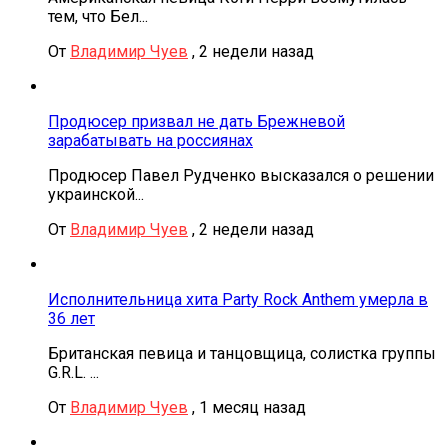
тем, что Бел...
От
Владимир Чуев
,
2 недели назад
Продюсер призвал не дать Брежневой
зарабатывать на россиянах
Продюсер Павел Рудченко высказался о решении
украинской...
От
Владимир Чуев
,
2 недели назад
Исполнительница хита Party Rock Anthem умерла в
36 лет
Британская певица и танцовщица, солистка группы
G.R.L. ...
От
Владимир Чуев
,
1 месяц назад