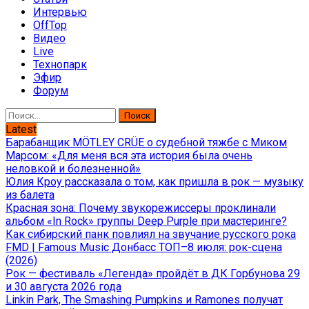
Интервью
OffTop
Видео
Live
Технопарк
Эфир
Форум
Найти:
Latest
Барабанщик MÖTLEY CRÜE о судебной тяжбе с Миком
Марсом: «Для меня вся эта история была очень
неловкой и болезненной»
Юлия Кроу рассказала о том, как пришла в рок — музыку
из балета
Красная зона: Почему звукорежиссеры проклинали
альбом «In Rock» группы Deep Purple при мастеринге?
Как сибирский панк повлиял на звучание русского рока
FMD | Famous Music Донбасс ТОП–8 июля: рок-сцена
(2026)
Рок — фестиваль «Легенда» пройдёт в ДК Горбунова 29
и 30 августа 2026 года
Linkin Park, The Smashing Pumpkins и Ramones получат