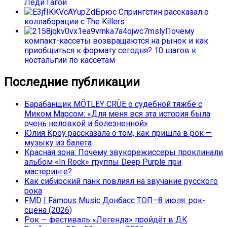
Леди Гагой
Брюс Спрингстин рассказал о
коллаборации с The Killers
Почему
компакт-кассеты возвращаются на рынок и как
приобщиться к формату сегодня? 10 шагов к
ностальгии по кассетам
Последние публикации
Барабанщик MÖTLEY CRÜE о судебной тяжбе с
Миком Марсом: «Для меня вся эта история была
очень неловкой и болезненной»
Юлия Кроу рассказала о том, как пришла в рок —
музыку из балета
Красная зона: Почему звукорежиссеры проклинали
альбом «In Rock» группы Deep Purple при
мастеринге?
Как сибирский панк повлиял на звучание русского
рока
FMD | Famous Music Донбасс ТОП–8 июля: рок-
сцена (2026)
Рок — фестиваль «Легенда» пройдёт в ДК