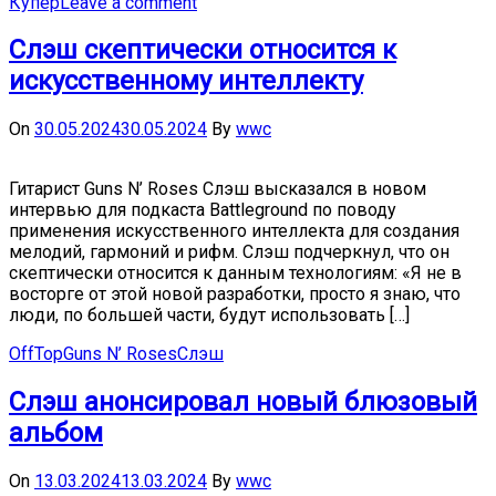
Купер
Leave a comment
Слэш скептически относится к
искусственному интеллекту
On
30.05.2024
30.05.2024
By
wwc
Гитарист Guns N’ Roses Слэш высказался в новом
интервью для подкаста Battleground по поводу
применения искусственного интеллекта для создания
мелодий, гармоний и рифм. Слэш подчеркнул, что он
скептически относится к данным технологиям: «Я не в
восторге от этой новой разработки, просто я знаю, что
люди, по большей части, будут использовать […]
OffTop
Guns N’ Roses
Слэш
Слэш анонсировал новый блюзовый
альбом
On
13.03.2024
13.03.2024
By
wwc