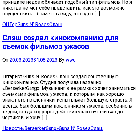
принципе недолюбливает подобный тип фильмов. Но я
никогда не мог себе представить, как это возможно
осуществить… Я имею в виду, что одно […]
OffTop
Guns N’ Roses
Слэш
Слэш создал кинокомпанию для
съемок фильмов ужасов
On
20.03.2023
31.08.2023
By
wwc
Гитарист Guns N’ Roses Слэш создал собственную
кинокомпанию. Студия получила название
«BerserkerGang». Музыкант в ее рамках хочет заниматься
съемками фильмов ужасов, к которым, как хорошо
знают его поклонники, испытывает большую страсть. Я
всегда был большим поклонником ужасов, особенно в
те дни, когда хорроры действительно пугали вас до
чертиков. Я хочу […]
Новости
«BerserkerGang»
Guns N’ Roses
Слэш