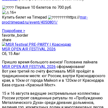
Первые 10 билетов по 700 руб.
16+
Купить билет на Timepad
https://
msr-
prod.timepad.ru/event/4050801/
Подробнее >
favorite_border
share
MSR OPEN AIR FESTIVAL 2026
Сб, 15 Авг
Пришло время большого анонса! Половина лайнапа
MSR OPEN AIR FESTIVAL 2026
сформирована!
Вот уже третий по счёту фестиваль MSR пройдёт в
традиционном месте: юг России, внутри Краснодарского
края, в 10км от города Майкоп и в 120км от Краснодара.
База отдыха «Красный Мост».
15 и 16 августа ведущие экстремальные коллективы
России устроят священные ритуалы по «Пробуждению
Металлического Духа» среди древних дольменов,
величия гор, изумрудных долин и многовековых лесов…