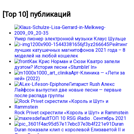
[Top 10] публикаций
Умер пионер электронной музыки Клаус Шульце
Рейтинг
лучших катушечных магнитофонов 2021 года – 8
моделей на любой кошелек
Как Крис Норман и Сюзи Кватро запели
дуэтом? История песни «Stumblin’ In»
Арт-Клиника — «Лети за
ней» (2022)
Гитарист Rush Алекс
Лайфсон выпустил две новые песни — первые
после распада группы
Rock Privet скрестили «Король и Шут» и Rammstein
ТОП 10 RSG iRadio . Сентябрь 2021
Duran
Duran показали клип с королевой Елизаветой II и