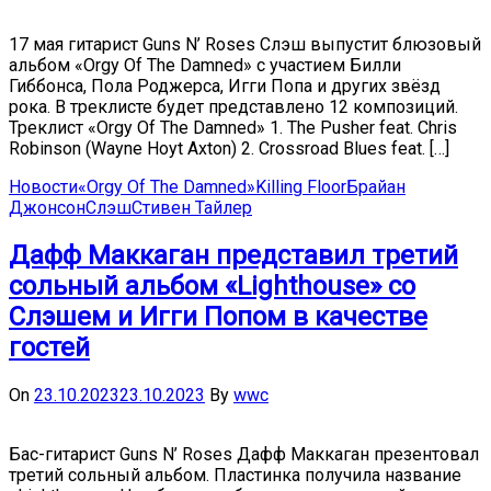
17 мая гитарист Guns N’ Roses Слэш выпустит блюзовый
альбом «Orgy Of The Damned» с участием Билли
Гиббонса, Пола Роджерса, Игги Попа и других звёзд
рока. В треклисте будет представлено 12 композиций.
Треклист «Orgy Of The Damned» 1. The Pusher feat. Chris
Robinson (Wayne Hoyt Axton) 2. Crossroad Blues feat. […]
Новости
«Orgy Of The Damned»
Killing Floor
Брайан
Джонсон
Слэш
Стивен Тайлер
Дафф Маккаган представил третий
сольный альбом «Lighthouse» со
Слэшем и Игги Попом в качестве
гостей
On
23.10.2023
23.10.2023
By
wwc
Бас-гитарист Guns N’ Roses Дафф Маккаган презентовал
третий сольный альбом. Пластинка получила название