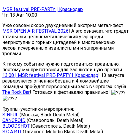
MSR festival PRE-PARTY | Краснодар
Чт, 13 Авг 10:00
Уже совсем скоро двухдневный экстрим метал-фест
MSR OPEN AIR FESTIVAL 2026
! А это означает, что грядет
тотальный цельнометаллический угар среди
неприступных горных цитаделей и многовековых
лесов, исчерченных извилистыми и затерянными
тропами…
К такому событию нужно подготовиться правильно,
поэтому мы приготовили для вас лютейшую препати
13.08 | MSR festival PRE-PARTY | Краснодар
! 13 августа
разверзнется огненная бездна и 4 ломовейшие
команды пробудят первородный хаос в чертогах клуба
The Rock Bar
! Готовься к фестивалю правильно!
Группы-участники мероприятия:
SINFUL
(Москва, Black Death Metal)
CANCROID
(Ставрополь, Death Metal)
BLOODSHOT
(Севастополь, Death Metal)
S.C.A.R.D.
(Таганрог, Melodic Black Death Metal)