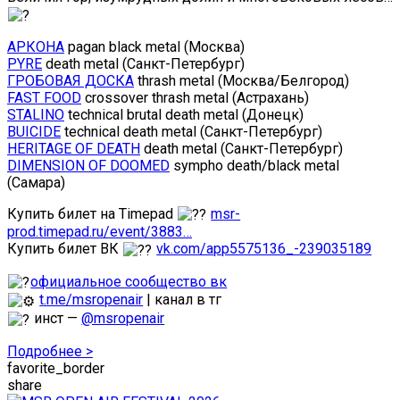
АРКОНА
pagan black metal (Москва)
PYRE
death metal (Санкт-Петербург)
ГРОБОВАЯ ДОСКА
thrash metal (Москва/Белгород)
FAST FOOD
crossover thrash metal (Астрахань)
STALINO
technical brutal death metal (Донецк)
BUICIDE
technical death metal (Санкт-Петербург)
HERITAGE OF DEATH
death metal (Санкт-Петербург)
DIMENSION OF DOOMED
sympho death/black metal
(Самара)
Купить билет на Timepad
msr-
prod.timepad.ru/event/3883…
Купить билет ВК
vk.com/app5575136_-239035189
официальное сообщество вк
t.me/msropenair
| канал в тг
инст —
@msropenair
Подробнее >
favorite_border
share