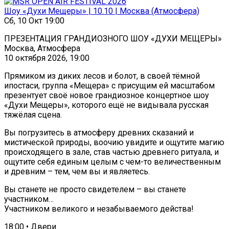
Шоу «Духи Мещеры» | 10.10 | Москва (Атмосфера)
Сб, 10 Окт 19:00
ПРЕЗЕНТАЦИЯ ГРАНДИОЗНОГО ШОУ «ДУХИ МЕЩЕРЫ»
Москва, Атмосфера
10 октября 2026, 19:00
Прямиком из диких лесов и болот, в своей тёмной
ипостаси, группа «Мещера» с присущим ей масштабом
презентует своё новое грандиозное концертное шоу
«Духи Мещеры», которого ещё не видывала русская
тяжёлая сцена.
Вы погрузитесь в атмосферу древних сказаний и
мистической природы, воочию увидите и ощутите магию
происходящего в зале, став частью древнего ритуала, и
ощутите себя единым целым с чем-то величественным
и древним – тем, чем вы и являетесь.
Вы станете не просто свидетелем – вы станете
участником…
Участником великого и незабываемого действа!
18:00 • Двери