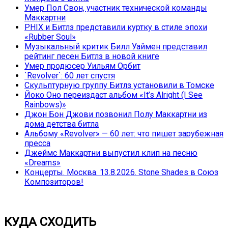
Умер Пол Свон, участник технической команды
Маккартни
PHIX и Битлз представили куртку в стиле эпохи
«Rubber Soul»
Музыкальный критик Билл Уаймен представил
рейтинг песен Битлз в новой книге
Умер продюсер Уильям Орбит
`Revolver`: 60 лет спустя
Скульптурную группу Битлз установили в Томске
Йоко Оно переиздаст альбом «It’s Alright (I See
Rainbows)»
Джон Бон Джови позвонил Полу Маккартни из
дома детства битла
Альбому «Revolver» — 60 лет: что пишет зарубежная
пресса
Джеймс Маккартни выпустил клип на песню
«Dreams»
Концерты. Москва. 13.8.2026. Stone Shades в Союз
Композиторов!
КУДА СХОДИТЬ