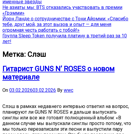
именные звёзды
Не азиаты мы: BTS отказались участвовать в премии
«Грэмми»
Йорн Ланде о сотрудничестве с Тони Айомми: «Спасибо
тебе, друг мой, за этот вызов и опыт — для меня
огромная честь работать с тобой!»
Группа Sleep Token получила платину в третий раз за 10
лет!
Метка:
Слэш
Гитарист GUNS N’ ROSES о новом
материале
On
03.02.2026
03.02.2026
By
wwc
Слэш в рамках недавнего интервью ответил на вопрос,
планируют ли GUNS N’ ROSES и дальше выпускать
синглы или все же готовят полноценный альбом: «В
данном случае мы выпускали синглы просто потому, что
мы только перезаписали эти песни и выпустили пару