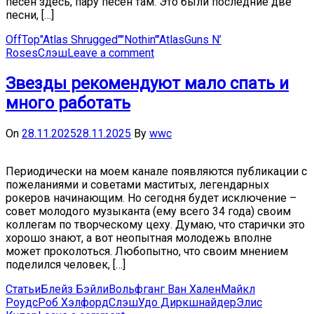
песен здесь, пару песен там. Это были последние две
песни, […]
OffTop
"Atlas Shrugged"
"Nothin'"
Atlas
Guns N’
Roses
Слэш
Leave a comment
Звезды рекомендуют мало спать и
много работать
On
28.11.2025
28.11.2025
By
wwc
Периодически на моем канале появляются публикации с
пожеланиями и советами маститых, легендарных
рокеров начинающим. Но сегодня будет исключение –
совет молодого музыканта (ему всего 34 года) своим
коллегам по творческому цеху. Думаю, что старички это
хорошо знают, а вот неопытная молодежь вполне
может проколоться. Любопытно, что своим мнением
поделился человек, […]
Статьи
Блейз Бэйли
Вольфганг Ван Хален
Майкл
Роудс
Роб Хэлфорд
Слэш
Удо Диркшнайдер
Элис