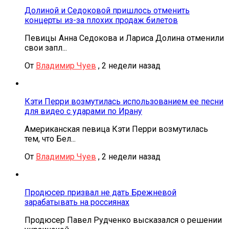
Долиной и Седоковой пришлось отменить
концерты из-за плохих продаж билетов
Певицы Анна Седокова и Лариса Долина отменили
свои запл...
От
Владимир Чуев
,
2 недели назад
Кэти Перри возмутилась использованием ее песни
для видео с ударами по Ирану
Американская певица Кэти Перри возмутилась
тем, что Бел...
От
Владимир Чуев
,
2 недели назад
Продюсер призвал не дать Брежневой
зарабатывать на россиянах
Продюсер Павел Рудченко высказался о решении