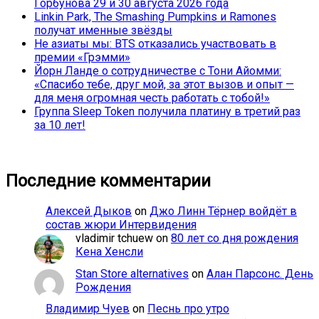
Горбунова 29 и 30 августа 2026 года
Linkin Park, The Smashing Pumpkins и Ramones
получат именные звёзды
Не азиаты мы: BTS отказались участвовать в
премии «Грэмми»
Йорн Ланде о сотрудничестве с Тони Айомми:
«Спасибо тебе, друг мой, за этот вызов и опыт —
для меня огромная честь работать с тобой!»
Группа Sleep Token получила платину в третий раз
за 10 лет!
Последние комментарии
Алексей Дыков
on
Джо Линн Тёрнер войдёт в
состав жюри Интервидения
vladimir tchuew
on
80 лет со дня рождения
Кена Хенсли
Stan Store alternatives
on
Алан Парсонс. День
Рождения
Владимир Чуев
on
Песнь про утро