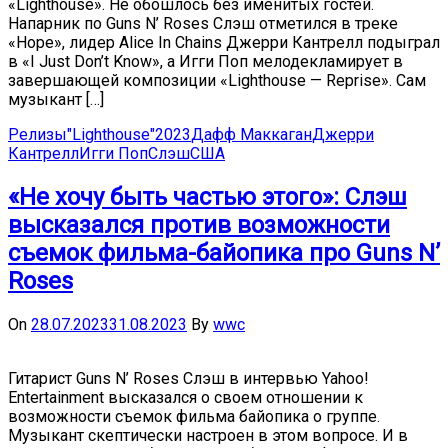
«Lighthouse». Не обошлось без именитых гостей.
Напарник по Guns N’ Roses Слэш отметился в треке
«Hope», лидер Alice In Chains Джерри Кантрелл подыграл
в «I Just Don’t Know», а Игги Поп мелодекламирует в
завершающей композиции «Lighthouse — Reprise». Сам
музыкант […]
Релизы
"Lighthouse"
2023
Дафф Маккаган
Джерри
Кантрелл
Игги Поп
Слэш
США
«Не хочу быть частью этого»: Слэш
высказался против возможности
съемок фильма-байопика про Guns N’
Roses
On
28.07.2023
31.08.2023
By
wwc
Гитарист Guns N’ Roses Слэш в интервью Yahoo!
Entertainment высказался о своем отношении к
возможности съемок фильма байопика о группе.
Музыкант скептически настроен в этом вопросе. И в