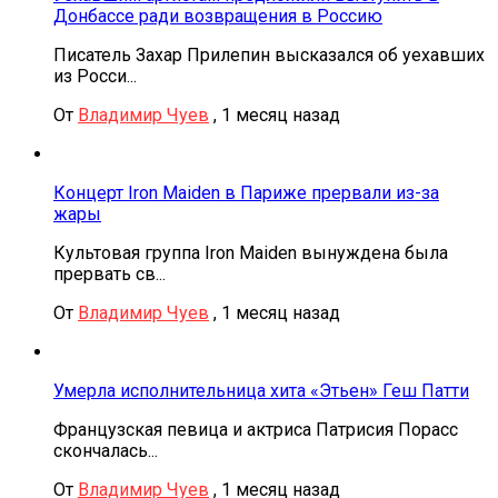
Донбассе ради возвращения в Россию
Писатель Захар Прилепин высказался об уехавших
из Росси...
От
Владимир Чуев
,
1 месяц назад
Концерт Iron Maiden в Париже прервали из-за
жары
Культовая группа Iron Maiden вынуждена была
прервать св...
От
Владимир Чуев
,
1 месяц назад
Умерла исполнительница хита «Этьен» Геш Патти
Французская певица и актриса Патрисия Порасс
скончалась...
От
Владимир Чуев
,
1 месяц назад