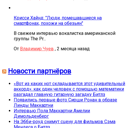
Крисси Хайнд: "Люди, помешавшиеся на
смартфонах, похожи на обезьян"
В свежем интервью вокалистка американской
группы The Pr...
От
Владимир Чуев
,
2 месяца назад
Новости партнёров
«Вот из каких нот складывается этот удивительный
аккорд»: как один человек с помощью математики
разгадал главную гитарную загадку Битлз
Появились первые фото Сирши Ронан в образе
Линды Маккартни
Интервью Пола Маккартни Амелии
Димольденберг
На Эбби-роуд снимут сцену для фильмов Сэма
Мендеса о Битлз