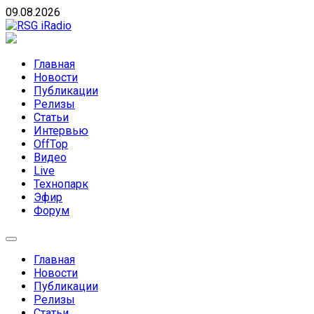
Skip
09.08.2026
to
content
RSG iRadio
RSG iRadio — Музыка различных музыкальных
направлений без возрастных ограничений
Главная
Новости
Публикации
Релизы
Статьи
Интервью
OffTop
Видео
Live
Технопарк
Эфир
Форум
Главная
Новости
Публикации
Релизы
Статьи