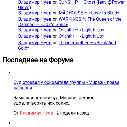
Владимир Чуев
on
GUNSHIP — Ghost (feat. @Power
Glove)
Владимир Чуев
on
MÄDHOUSE — «Love Is Blind»
Владимир Чуев
on
WARKINGS ft. The Queen of the
Damned — «Odin’s Sons»
Владимир Чуев
on
Orianthi — «Light It Up»
Владимир Чуев
on
Orianthi — «Light It Up»
Владимир Чуев
on
Thundermother — «Black And
Gold»
Последнее на Форуме
Суд отозвал у основателя группы «Мираж» права
на песни
Замоскворецкий суд Москвы решил
удовлетворить иск солис...
От
Владимир Чуев
,
2 недели назад