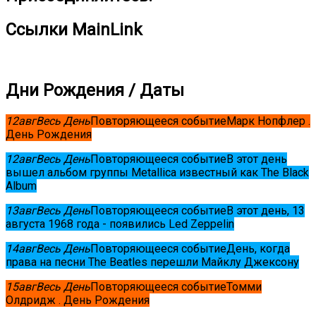
Ссылки MainLink
Дни Рождения / Даты
12
авг
Весь День
Повторяющееся событие
Марк Нопфлер .
День Рождения
12
авг
Весь День
Повторяющееся событие
В этот день
вышел альбом группы Metallica известный как The Black
Album
13
авг
Весь День
Повторяющееся событие
В этот день, 13
августа 1968 года - появились Led Zeppelin
14
авг
Весь День
Повторяющееся событие
День, когда
права на песни The Beatles перешли Майклу Джексону
15
авг
Весь День
Повторяющееся событие
Томми
Олдридж . День Рождения