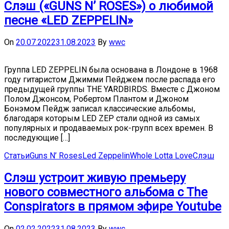
Слэш («GUNS N’ ROSES») о любимой
песне «LED ZEPPELIN»
On
20.07.2022
31.08.2023
By
wwc
Группа LED ZEPPELIN была основана в Лондоне в 1968
году гитаристом Джимми Пейджем после распада его
предыдущей группы THE YARDBIRDS. Вместе с Джоном
Полом Джонсом, Робертом Плантом и Джоном
Бонэмом Пейдж записал классические альбомы,
благодаря которым LED ZEP стали одной из самых
популярных и продаваемых рок-групп всех времен. В
последующие […]
Статьи
Guns N’ Roses
Led Zeppelin
Whole Lotta Love
Слэш
Слэш устроит живую премьеру
нового совместного альбома с The
Conspirators в прямом эфире Youtube
On
02.02.2022
31.08.2023
By
wwc