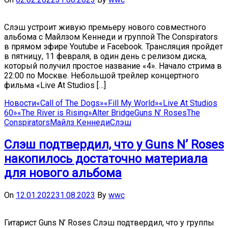
Слэш устроит живую премьеру нового совместного
альбома с Майлзом Кеннеди и группой The Conspirators
в прямом эфире Youtube и Facebook. Трансляция пройдет
в пятницу, 11 февраля, в один день с релизом диска,
который получил простое название «4». Начало стрима в
22:00 по Москве. Небольшой трейлер концертного
фильма «Live At Studios […]
Новости
«Call of The Dogs»
«Fill My World»
«Live At Studios
60»
«The River is Rising»
Alter Bridge
Guns N’ Roses
The
Conspirators
Майлз Кеннеди
Слэш
Слэш подтвердил, что у Guns N’ Roses
накопилось достаточно материала
для нового альбома
On
12.01.2022
31.08.2023
By
wwc
Гитарист Guns N’ Roses Слэш подтвердил, что у группы